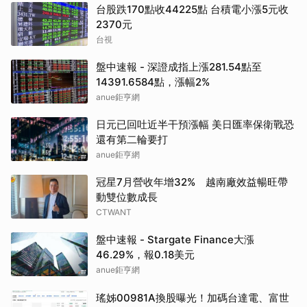
台股跌170點收44225點 台積電小漲5元收
2370元
台視
盤中速報 - 深證成指上漲281.54點至
14391.6584點，漲幅2%
anue鉅亨網
日元已回吐近半干預漲幅 美日匯率保衛戰恐
還有第二輪要打
anue鉅亨網
冠星7月營收年增32% 越南廠效益暢旺帶
動雙位數成長
CTWANT
盤中速報 - Stargate Finance大漲
46.29%，報0.18美元
anue鉅亨網
瑤姊00981A換股曝光！加碼台達電、富世