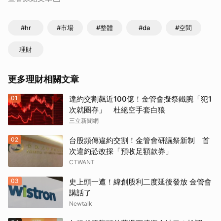
#hr
#市場
#整體
#da
#空間
理財
更多理財相關文章
01
違約交割飆近100億！金管會擬祭鐵腕「犯1
次就圈存」 杜絕空手套白狼
三立新聞網
02
台股頻傳違約交割！金管會研議祭新制 首
次違約恐改採「預收足額款券」
CTWANT
03
史上頭一遭！緯創股利二度延後發放 金管會
講話了
Newtalk