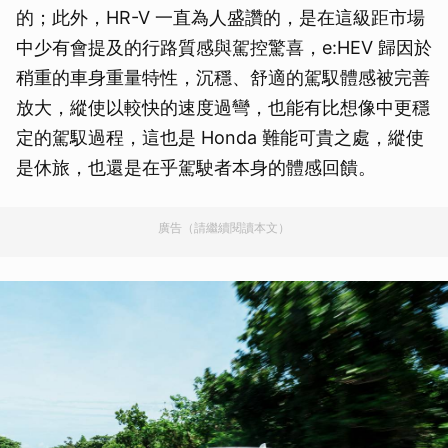
的；此外，HR-V 一直為人盛讚的，是在這級距市場
中少有會提及的行路質感與駕控驚喜，e:HEV 歸因於
稍重的車身重量特性，沉穩、舒適的駕馭體感被完善
放大，縱使以較快的速度過彎，也能有比想像中更穩
定的駕馭過程，這也是 Honda 難能可貴之處，縱使
是休旅，也還是在乎駕駛者本身的體感回饋。
廣告（請繼續閱讀本文）