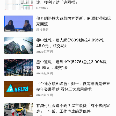
達、獲利了結「這兩檔」
Newtalk
傳奇網路擴大遊戲內容更新，IP 聯動帶動玩
家回流
科技新報
盤中速報 - 達人網(7839)急拉4.09%報
45.0元，成交4張
anue鉅亨網
盤中速報 - 達輝-KY(5276)急拉3.99%報
18.95元，成交1張
anue鉅亨網
〈台達永續AI峰會〉鄭平：微電網將是未來
幾年發展重點 看好三大應用需求
anue鉅亨網
有錢付租金還不夠？屋主最愛「有小孩的家
庭」 年齡、工作也成篩選條件