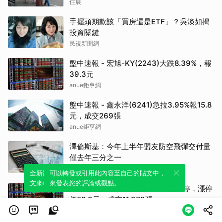
住展
手握頭期款該「買房還是ETF」？吳淡如揭
投資關鍵
民視新聞網
盤中速報 - 宏旭-KY(2243)大跌8.39%，報
39.3元
anue鉅亨網
盤中速報 - 鑫永洋(6241)急拉3.95%報15.8
元，成交269張
anue鉅亨網
澤倫斯基：今年上半年盟友防空飛彈交付量
僅去年三分之一
anue鉅亨網
全新體驗！一鍵引用此內容，透過發布貼
可以轉發或引用此內容至自己的貼文中，
文來輕鬆表達個人立場。
來發表您的評論或觀點。
盤中速報 - 承啟(2425)股價拉至漲停，漲停
價52.9元，成交11,973張
anue鉅亨網