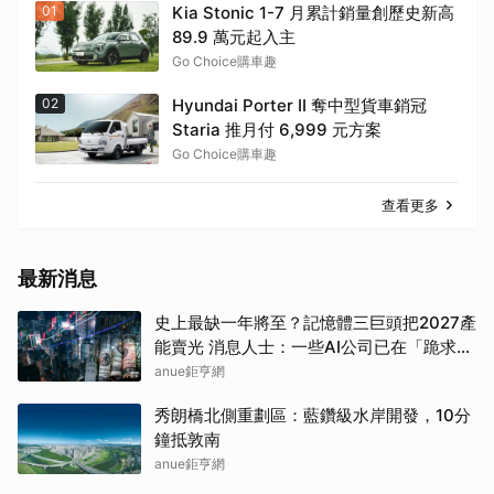
01
Kia Stonic 1-7 月累計銷量創歷史新高
89.9 萬元起入主
Go Choice購車趣
02
Hyundai Porter II 奪中型貨車銷冠
Staria 推月付 6,999 元方案
Go Choice購車趣
查看更多
最新消息
史上最缺一年將至？記憶體三巨頭把2027產
能賣光 消息人士：一些AI公司已在「跪求晶
片」
anue鉅亨網
秀朗橋北側重劃區：藍鑽級水岸開發，10分
鐘抵敦南
anue鉅亨網