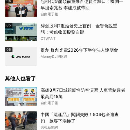
04
包租代管龍頭前董爆百億資金缺口！檢調一
早搜索兆基 李建成被帶回
自由電子報
05
緯創股利2度延發史上首例 金管會說重
話：考慮收回股務自辦
CTWANT
06
群創 群創光電2026年下半年法人說明會
MoneyDJ理財網
其他人也看了
高雄8月7日城鎮韌性防空演習 人車管制違者
最高罰15萬
自由電子報
中國「這產品」闖關失敗！504包全遭查
扣 旅客下場慘了
民視新聞網