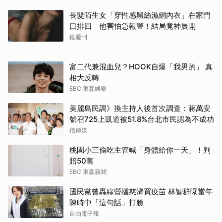
長髮陌生女「穿性感黑絲漁網內衣」在家門
口排回 他害怕急報警！結局竟神展開
鏡週刊
富二代兼混血兒？HOOK自爆「我男的」 真
相大反轉
EBC 東森娛樂
美麗島民調》換主持人後首次調查：蔣萬安
號召725上凱道被51.8%台北市民認為不成功
信傳媒
桃園小三偷吃主管喊「身體給你一天」！判
賠50萬
EBC 東森新聞
國民黨曾轟綠營擋慈濟買疫苗 林智群曝當年
陳時中「這句話」打臉
自由電子報