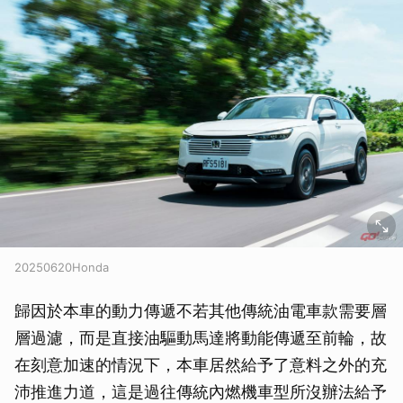
20250620Honda
歸因於本車的動力傳遞不若其他傳統油電車款需要層
層過濾，而是直接油驅動馬達將動能傳遞至前輪，故
在刻意加速的情況下，本車居然給予了意料之外的充
沛推進力道，這是過往傳統內燃機車型所沒辦法給予