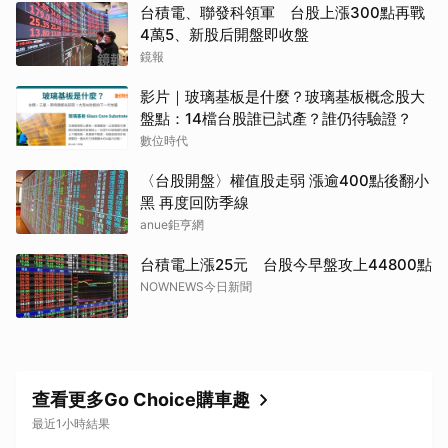
台積電、聯發科領軍 台股上漲300點再戰
4萬5、新股后開盤即收盤
鏡報
影片｜玻璃基板是什麼？玻璃基板概念股大
盤點：14檔台股誰已試產？誰仍待驗證？
數位時代
〈台股開盤〉權值股走弱 漲逾400點後翻小
黑 再度回防季線
anue鉅亨網
台積電上漲25元 台股今早盤攻上44800點
NOWNEWS今日新聞
查看更多Go Choice購車趣
最近1小時結果