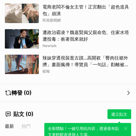
電商老闆不倫女主管！正宮翻出「超色道具
包」崩潰
民視新聞網
遭政治霸凌？魏嘉賢揭父親命危、住家水塔
遭投毒：衝著我來就好
Newtalk
辣妹穿透視裝逛古蹟…高開衩「臀肉往裙外
擠」畫面瘋傳！導覽員「一句話」勸離被狂
讚
鏡報
轉發 (0)
貼文 (0)
建立貼文
最新
熱門
全新體驗！一鍵引用此內容，透過發布貼
文來輕鬆表達個人立場。