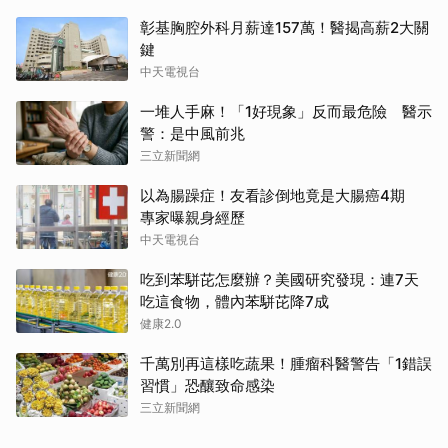
彰基胸腔外科月薪達157萬！醫揭高薪2大關
鍵
中天電視台
一堆人手麻！「1好現象」反而最危險 醫示
警：是中風前兆
三立新聞網
以為腸躁症！友看診倒地竟是大腸癌4期
專家曝親身經歷
中天電視台
吃到苯駢芘怎麼辦？美國研究發現：連7天
吃這食物，體內苯駢芘降7成
健康2.0
千萬別再這樣吃蔬果！腫瘤科醫警告「1錯誤
習慣」恐釀致命感染
三立新聞網