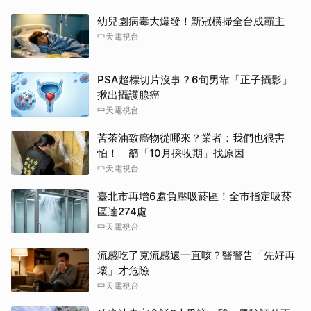
幼兒園病毒大爆發！新冠橫掃全台成霸主
中天電視台
PSA超標切片沒事？6旬男靠「正子攝影」
揪出攝護腺癌
中天電視台
苦茶油致癌物從哪來？業者：我們也很害
怕！ 籲「10月採收期」找原因
中天電視台
臺北市再增6處負壓吸菸區！全市指定吸菸
區達274處
中天電視台
流感吃了克流感還一直咳？醫警告「先好再
壞」才危險
中天電視台