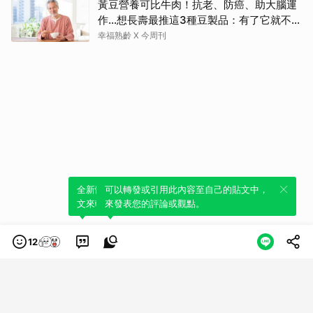
黃豆營養可比牛肉！抗老、防癌、助大腦運
作…想長壽最推這3種豆製品：有了它就不需
要醫生
幸福熟齡 X 今周刊
全新體驗！一鍵引用此內容，透過發布貼
可以轉發或引用此內容至自己的貼文中，
文來輕鬆表達個人立場。
來發表您的評論或觀點。
12
類別
服務條款
隱私權政策
服務聲明
© LINE Plus Corporation