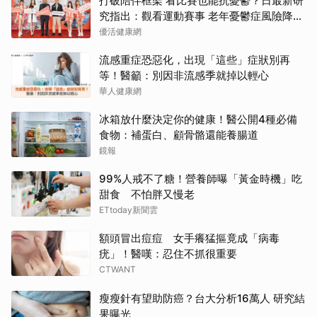
打破陪伴框架 看比賽也能抗憂鬱？日最新研
究指出：觀看運動賽事 老年憂鬱症風險降低
3成
優活健康網
流感重症恐惡化，出現「這些」症狀別再
等！醫籲：別因非流感季就掉以輕心
華人健康網
冰箱放什麼決定你的健康！醫公開4種必備
食物：補蛋白、顧骨骼還能養腸道
鏡報
99%人戒不了糖！營養師曝「黃金時機」吃
甜食 不怕胖又慢老
ETtoday新聞雲
額頭冒出痘痘 女手癢猛摳竟成「病毒
疣」！醫嘆：忍住不抓很重要
CTWANT
瘦瘦針有望助防癌？台大分析16萬人 研究結
果曝光