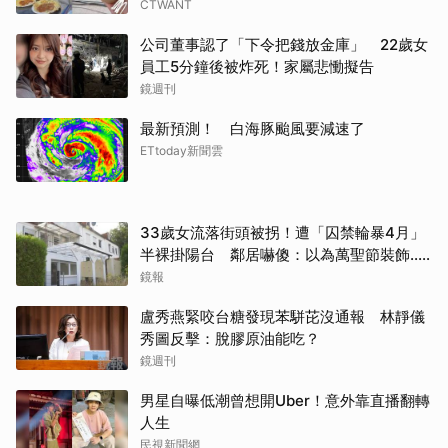
CTWANT
公司董事認了「下令把錢放金庫」 22歲女
員工5分鐘後被炸死！家屬悲慟擬告
鏡週刊
最新預測！ 白海豚颱風要減速了
ETtoday新聞雲
33歲女流落街頭被拐！遭「囚禁輪暴4月」
半裸掛陽台 鄰居嚇傻：以為萬聖節裝飾...
主謀竟與妻小同住
鏡報
盧秀燕緊咬台糖發現苯駢芘沒通報 林靜儀
秀圖反擊：脫膠原油能吃？
鏡週刊
男星自曝低潮曾想開Uber！意外靠直播翻轉
人生
民視新聞網