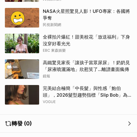
NASA火星照驚見人影！UFO專家：各國將
爭奪
民視新聞網
全裸拍片爆紅！甜美校花「放送福利」下身
沒穿好看光光
EBC 東森娛樂
高鐵驚見家長「讓孩子當眾尿尿」！奶奶見
「尿液噴灑滿地」欣慰笑了…離譜畫面瘋傳
鏡報
完美結合極簡「中長髮」與性感「鮑伯
頭」，2026髮型趨勢指標「Slip Bob」為何
自帶90年代超模氣場？
VOGUE
轉發 (0)