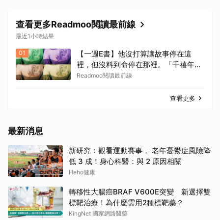
查看更多Readmoo閱讀最前線
最近1小時結果
01
【一週E書】他沒打算讓故事停在這
裡，但沒料到命停在那裡。「千禧年三
部曲」電子版上架
Readmoo閱讀最前線
查看更多
最新消息
新研究：觀看運動賽事， 老年憂鬱症風險降
低 3 成！身心科醫：與 2 原因相關
Heho健康
轉移性大腸癌BRAF V600E突變 新選擇雙
標靶治療！為什麼需用2種標靶藥？
KingNet 國家網路醫藥