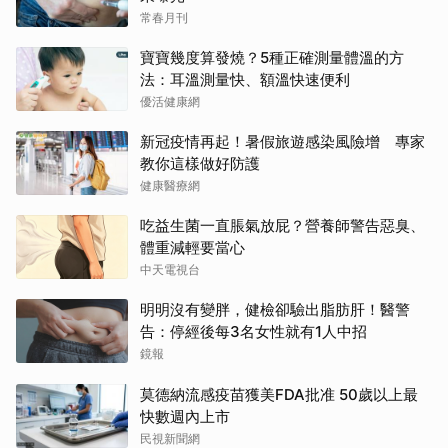
常春月刊
寶寶幾度算發燒？5種正確測量體溫的方
法：耳溫測量快、額溫快速便利
優活健康網
新冠疫情再起！暑假旅遊感染風險增 專家
教你這樣做好防護
健康醫療網
吃益生菌一直脹氣放屁？營養師警告惡臭、
體重減輕要當心
中天電視台
明明沒有變胖，健檢卻驗出脂肪肝！醫警
告：停經後每3名女性就有1人中招
鏡報
莫德納流感疫苗獲美FDA批准 50歲以上最
快數週內上市
民視新聞網