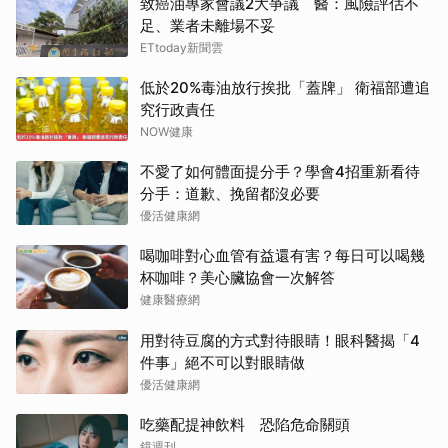
致癌油專家會議2大爭議 醫：風險評估不
足、業者未離場不妥
ETtoday新聞雲
低於20%毒油放行挨批「蓋牌」 衛福部遭追
究行政責任
NOW健康
不愛了如何體面提分手？學會4招重新看待
分手：道歉、挽留都沒必要
優活健康網
喝咖啡對心血管有益還有害？每日可以喝幾
杯咖啡？美心臟協會一次解答
健康醫療網
用對待豆腐的方式對待眼睛！眼科醫揭「4
件事」絕不可以對眼睛做
優活健康網
吃藥配提神飲料 恐陷危命關頭
鏡週刊