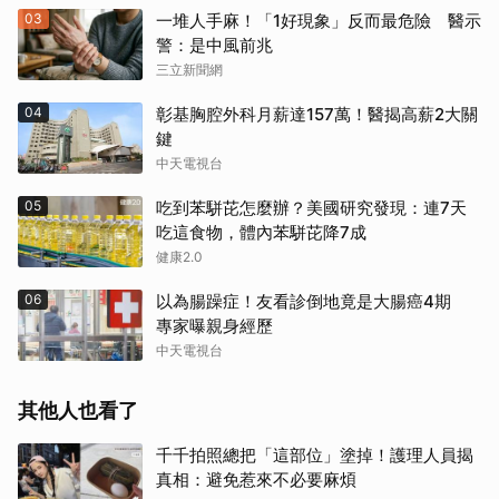
03
一堆人手麻！「1好現象」反而最危險 醫示
警：是中風前兆
三立新聞網
04
彰基胸腔外科月薪達157萬！醫揭高薪2大關
鍵
中天電視台
05
吃到苯駢芘怎麼辦？美國研究發現：連7天
吃這食物，體內苯駢芘降7成
健康2.0
06
以為腸躁症！友看診倒地竟是大腸癌4期
專家曝親身經歷
中天電視台
其他人也看了
千千拍照總把「這部位」塗掉！護理人員揭
真相：避免惹來不必要麻煩