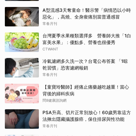
A型流感3天奪童命！醫示警「病情恐以小時
惡化」，高燒、全身痠痛別當普通感冒
常春月刊
台灣夏季水果種類選擇多 營養師大推「1白
富美水果」：優點多、營養也很優秀
CTWANT
冷氣濾網多久洗一次？台電公布答案 「1晾
乾習慣」恐害濾網報銷
常春月刊
【童寶玲醫師】經痛止痛藥越吃越重！當心
背後的婦科疾病
問8健康諮詢網
PSA升高、切片正常別放心！60歲男靠這方
法揪出隱藏攝護腺癌，保住排尿與性功能
常春月刊