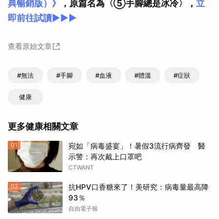
典暢銷版）》
，原篇名為〈⑤手腳總是冰冷〉，
立
即前往試讀►►►
查看原始文章
#無法
#手腳
#血液
#體溫
#症狀
健康
更多健康相關文章
01
宛如「病毒盛宴」！暑假3流行病齊發 醫
示警：再次戴上口罩吧
CTWANT
02
抗HPV口香糖來了！美研究：病毒量最高降
93％
自由電子報