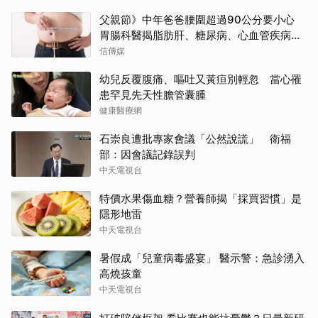
父親節》中年爸爸腰圍超過90公分要小心
胃腸科醫揭脂肪肝、糖尿病、心血管疾病
「連鎖危機」
信傳媒
幼兒反覆腹痛、嘔吐又黃疸別輕忽 當心罹
患罕見先天性膽管囊腫
健康醫療網
石崇良遭批專家會議「公然說謊」 衛福
部：因會議記錄誤判
中天電視台
特價水果傷血糖？營養師揭「採買習慣」是
隱形地雷
中天電視台
暑假成「兒童病毒盛宴」 醫示警：急診湧入
高燒孩童
中天電視台