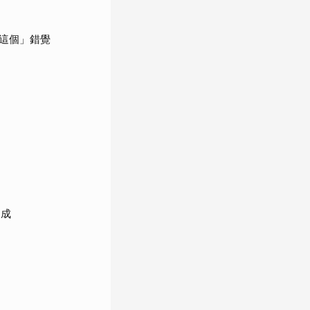
這個」錯覺
7成