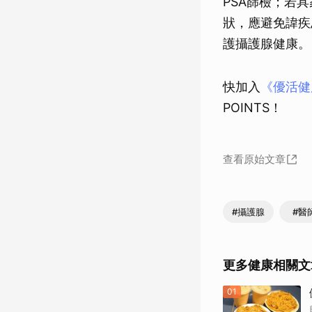
PSA篩檢；若
狀，應避免諱疾
護攝護腺健康。
快加入
《優活健康
POINTS！
查看原始文章
#攝護腺
#醫
更多健康相關文
01