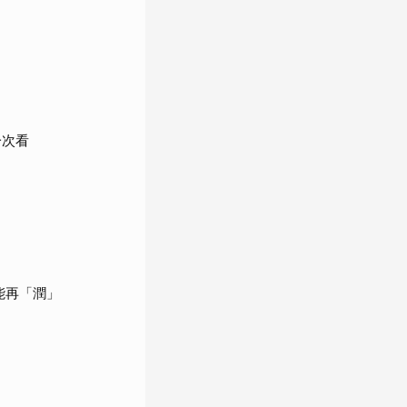
一次看
能再「潤」