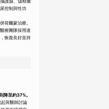
除攝護腺、儲精囊
尿控制與性功
併荷爾蒙治療。
醫療團隊採用達
，恢復良好並持
則降至約37%。
歲起與醫師討論