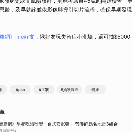
具家族病史或高風險族群，則應考慮自45歲起開始檢查。
忌醫，及早就診並依影像與導引切片流程，確保早期發現
網》line好友
，揪好友玩失智症小測驗，還可抽$5000 L
師
#psa
#症狀
#攝護腺癌
健康
章
健康網》早餐吃錯秒變「台式安眠藥」 營養師點名地雷3組合
自由電子報