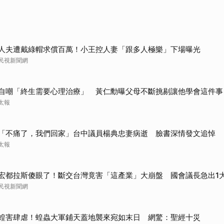
人夫遭戴綠帽求償百萬！小王控人妻「跟多人極樂」下場曝光
民視新聞網
自嘲「終生需要心理治療」 黃仁勳曝父母不斷挑剔讓他學會這件事
太報
「不痛了，我們回家」台中議員楊典忠妻病逝 臉書深情發文追悼
太報
宏都拉斯傻眼了！斷交台灣竟害「這產業」大崩盤 國會議長急出1
民視新聞網
蝗害肆虐！蝗蟲大軍鋪天蓋地襲來宛如末日 網驚：聖經十災