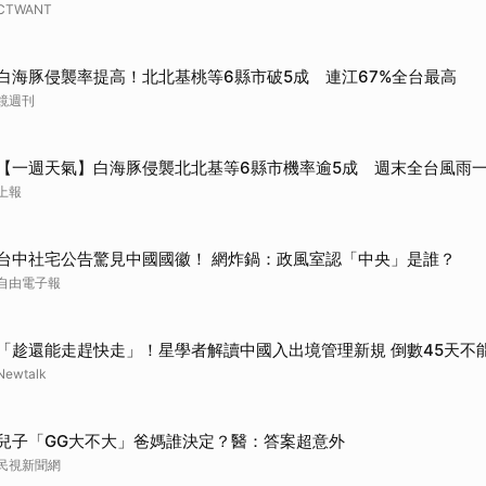
CTWANT
白海豚侵襲率提高！北北基桃等6縣市破5成 連江67%全台最高
鏡週刊
【一週天氣】白海豚侵襲北北基等6縣市機率逾5成 週末全台風雨
上報
台中社宅公告驚見中國國徽！ 網炸鍋：政風室認「中央」是誰？
自由電子報
「趁還能走趕快走」！星學者解讀中國入出境管理新規 倒數45天不
Newtalk
兒子「GG大不大」爸媽誰決定？醫：答案超意外
民視新聞網