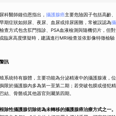
尿科醫師鐘伯恩指出，
攝護腺癌
主要危險因子包括高齡、
早期症狀如頻尿、夜尿、血尿或排尿困難，常被誤認為
攝
檢查方式包含肛門指診、PSA血液檢測與隨機切片，但
常或臨床高度懷疑時，建議進行MRI檢查並依影像特徵檢
警訊
殖系統特有腺體，主要功能為分泌精液中的攝護腺液，位
侷限於攝護腺內多為第一至第二期；若突破包膜或侵犯精
巴結、骨骼或其他器官則屬第四期。
根除性攝護腺切除術為未轉移的攝護腺癌治療方式之一。