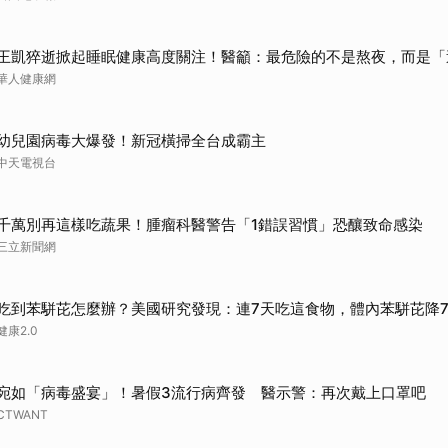
取消
王凱猝逝掀起睡眠健康高度關注！醫籲：最危險的不是熬夜，而是「
華人健康網
幼兒園病毒大爆發！新冠橫掃全台成霸主
中天電視台
千萬別再這樣吃蔬果！腫瘤科醫警告「1錯誤習慣」恐釀致命感染
三立新聞網
吃到苯駢芘怎麼辦？美國研究發現：連7天吃這食物，體內苯駢芘降
健康2.0
宛如「病毒盛宴」！暑假3流行病齊發 醫示警：再次戴上口罩吧
CTWANT