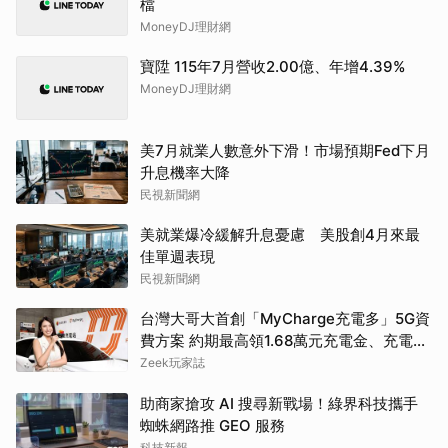
檔
MoneyDJ理財網
寶陞 115年7月營收2.00億、年增4.39%
MoneyDJ理財網
美7月就業人數意外下滑！市場預期Fed下月
升息機率大降
民視新聞網
美就業爆冷緩解升息憂慮 美股創4月來最
佳單週表現
民視新聞網
台灣大哥大首創「MyCharge充電多」5G資
費方案 約期最高領1.68萬元充電金、充電最
高89折
Zeek玩家誌
助商家搶攻 AI 搜尋新戰場！綠界科技攜手
蜘蛛網路推 GEO 服務
科技新報