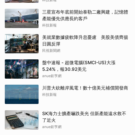
三星宣布年底前開始泰勒二廠興建，記憶體
產能優先供應長約客戶
科技新報
美就業數據疲軟降升息憂慮 美股美債齊揚
日圓反彈
民視新聞網
盤中速報 - 超微電腦(SMCI-US)大漲
5.24%，報30.92美元
anue鉅亨網
川普大砍離岸風電！數十億美元補償開發商
科技新報
SK海力士擴產嚇跌美光 但新產能遠水救不
了近火
anue鉅亨網