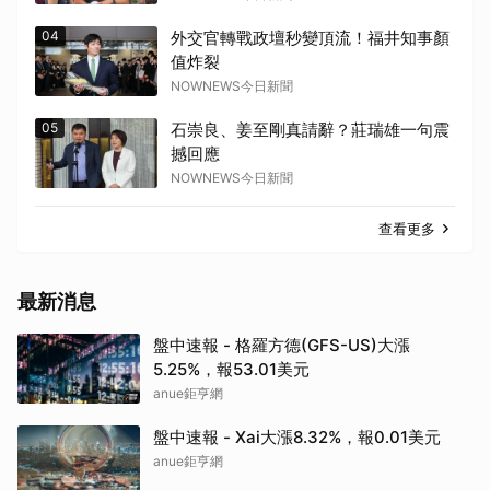
04
外交官轉戰政壇秒變頂流！福井知事顏
值炸裂
NOWNEWS今日新聞
05
石崇良、姜至剛真請辭？莊瑞雄一句震
撼回應
NOWNEWS今日新聞
查看更多
最新消息
盤中速報 - 格羅方德(GFS-US)大漲
5.25%，報53.01美元
anue鉅亨網
盤中速報 - Xai大漲8.32%，報0.01美元
anue鉅亨網