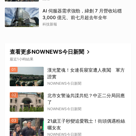
AI 伺服器需求強勁，緯創 7 月營收站穩
3,000 億元、前七月超去年全年
科技新報
查看更多NOWNEWS今日新聞
最近1小時結果
01
漢光驚魂！女連長寢室遭人夜闖 軍方
證實
NOWNEWS今日新聞
02
北市女警淪共諜共犯？中正二分局回應
了
NOWNEWS今日新聞
03
21歲王子秒變追愛戰士！街頭偶遇粉絲
曬女友
NOWNEWS今日新聞