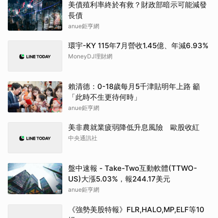
美債殖利率終於有救？財政部暗示可能減發
長債
anue鉅亨網
環宇-KY 115年7月營收1.45億、年減6.93%
MoneyDJ理財網
賴清德：0-18歲每月5千津貼明年上路 籲
「此時不生更待何時」
anue鉅亨網
美非農就業疲弱降低升息風險 歐股收紅
中央通訊社
盤中速報 - Take-Two互動軟體(TTWO-
US)大漲5.03%，報244.17美元
anue鉅亨網
《強勢美股特報》FLR,HALO,MP,ELF等10