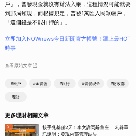
戶」，普發現金就沒有辦法入帳，這種情況可能就要
到郵局領現，而根據規定，普發1萬匯入民眾帳戶，
「這個錢是不能扣押的」。
立即加入NOWnews今⽇新聞官⽅帳號！跟上最HOT
時事
查看原始文章
#帳戶
#金管會
#銀行
#普發現金
#財政部
理財
更多理財相關文章
01
接手兆基僅2天！李文詳閃辭董座 宏碁重
訊說明：發現內部管理缺失