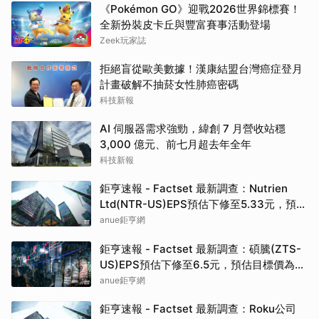
《Pokémon GO》迎戰2026世界錦標賽！
全新扮裝皮卡丘與豐富賽事活動登場
Zeek玩家誌
拒絕盲從歐美數據！漢康結盟台灣癌症登月
計畫破解不抽菸女性肺癌密碼
科技新報
AI 伺服器需求強勁，緯創 7 月營收站穩
3,000 億元、前七月超去年全年
科技新報
鉅亨速報 - Factset 最新調查：Nutrien
Ltd(NTR-US)EPS預估下修至5.33元，預估
目標價為80.00元
anue鉅亨網
鉅亨速報 - Factset 最新調查：碩騰(ZTS-
US)EPS預估下修至6.5元，預估目標價為
90.00元
anue鉅亨網
鉅亨速報 - Factset 最新調查：Roku公司