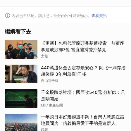
內容已至結尾。請注意，部分內容可能未顯示。
查看資訊
繼續看下去
【更新】包租代管龍頭兆基遭搜索 前董座
李建成涉挪7億 當庭逮捕聲押禁見
太報
440萬退休金丟定存最安心？ 阿北一刷存摺
超傻眼 3年利息僅1千多
自由電子報
千金股跌落神壇！國巨收540元 分析師：只
是剛開始
EBC 東森新聞
一年飛日本好幾趟還不夠！台灣人乾脆在當
地買間房 信義揭最愛下手的是這群人
取消
鏡報