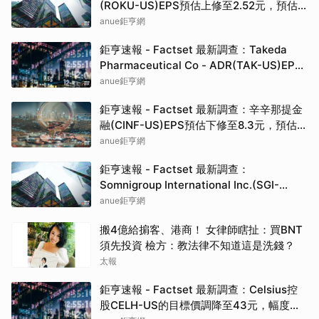
(ROKU-US)EPS預估上修至2.52元，預估
目標價為160.00元
anue鉅亨網
鉅亨速報 - Factset 最新調查：Takeda
Pharmaceutical Co - ADR(TAK-US)EPS
預估上修至0.37元，預估目標價為19.82元
anue鉅亨網
鉅亨速報 - Factset 最新調查：辛辛那提金
融(CINF-US)EPS預估下修至8.3元，預估目
標價為192.50元
anue鉅亨網
鉅亨速報 - Factset 最新調查：
Somnigroup International Inc.(SGI-
US)EPS預估下修至3元，預估目標價為
anue鉅亨網
94.00元
搬4億給掮客、港商！ 女律師瞎扯：買BNT
須先投資 檢方：教法律不知道這是洗錢？
太報
鉅亨速報 - Factset 最新調查：Celsius控
股CELH-US的目標價調降至43元，幅度約