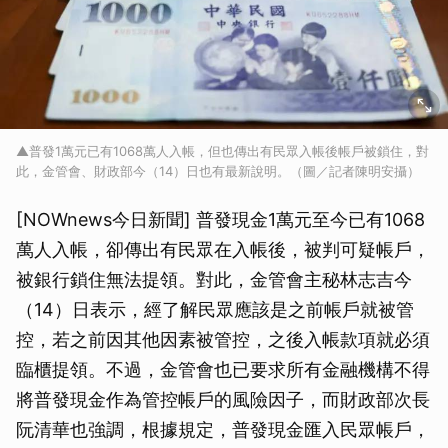
▲普發1萬元已有1068萬人入帳，但也傳出有民眾入帳後帳戶被鎖住，對
此，金管會、財政部今（14）日也有最新說明。（圖／記者陳明安攝）
[NOWnews今日新聞] 普發現金1萬元至今已有1068
萬人入帳，卻傳出有民眾在入帳後，被判可疑帳戶，
被銀行鎖住無法提領。對此，金管會主秘林志吉今
（14）日表示，經了解民眾應該是之前帳戶就被管
控，若之前因其他因素被管控，之後入帳款項就必須
臨櫃提領。不過，金管會也已要求所有金融機構不得
將普發現金作為管控帳戶的風險因子，而財政部次長
阮清華也強調，根據規定，普發現金匯入民眾帳戶，