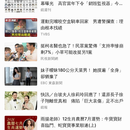
幕曝光 高官當年下令「銷毀監視器」今遭
逮
鏡週刊
運動完嘴咬空盒騎車回家 男遭警攔查：理
由根本找碴
TVBS
挺柯名醫也急了！民眾黨驚傳「支持率慘崩
剩7%」小草可能改挺另1黨
民視新聞網
妹子曖昧180公分天菜男！ 她摸遍「全身」
卻猶豫了
EBC 東森新聞
快訊／台玻夫人徐莉玲回應了！還原長子徐
子翔離世真相 痛陷「巨大哀傷」足不出戶
鏡報
雨揚老師》12生肖農曆7月運勢：牛寶寶財
喜臨門、蛇寶寶事業順遂(上)