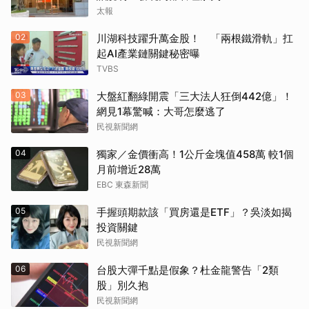
太報
02
川湖科技躍升萬金股！ 「兩根鐵滑軌」扛
起AI產業鏈關鍵秘密曝
TVBS
03
大盤紅翻綠開震「三大法人狂倒442億」！
網見1幕驚喊：大哥怎麼逃了
民視新聞網
04
獨家／金價衝高！1公斤金塊值458萬 較1個
月前增近28萬
EBC 東森新聞
05
手握頭期款該「買房還是ETF」？吳淡如揭
投資關鍵
民視新聞網
06
台股大彈千點是假象？杜金龍警告「2類
股」別久抱
民視新聞網