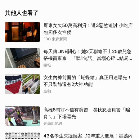
其他人也看了
屏東女欠50萬高利貸！遭3惡煞追討 小吃店
包廂多次性侵
EBC 東森新聞
每天傳LINE關心！她2天聯絡不上25歲兒急
搭機衝東京 「聽1句話」當場心碎...結局看
哭網
鏡報
女生內褲前面的「蝴蝶結」真正用途曝光！
不只裝飾還有2大神功能
造咖
高雄8旬翁不信有演習 嘴秋怒嗆員警「騙
肖ㄟ」下場曝光
壹蘋新聞網
43名學生失蹤懸案...12年重大進展！震撼內