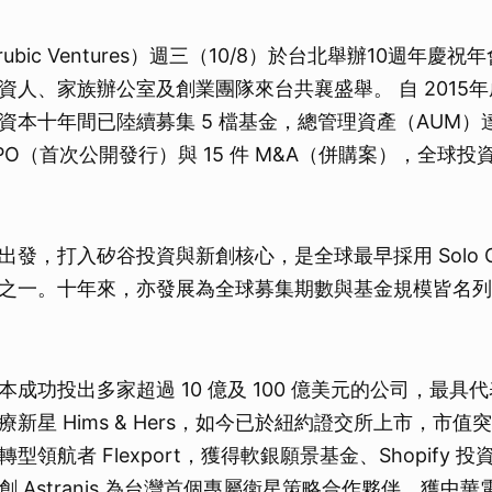
ubic Ventures）週三（10/8）於台北舉辦10週年慶
資人、家族辦公室及創業團隊來台共襄盛舉。 自 2015
本十年間已陸續募集 5 檔基金，總管理資產（AUM）達 
 IPO（首次公開發行）與 15 件 M&A（併購案），全球
。
出發，打入矽谷投資與新創核心，是全球最早採用 Solo 
之一。十年來，亦發展為全球募集期數與基金規模皆名列前茅的
成功投出多家超過 10 億及 100 億美元的公司，最具
新星 Hims & Hers，如今已於紐約證交所上市，市
領航者 Flexport，獲得軟銀願景基金、Shopify 投資
 Astranis 為台灣首個專屬衛星策略合作夥伴，獲中