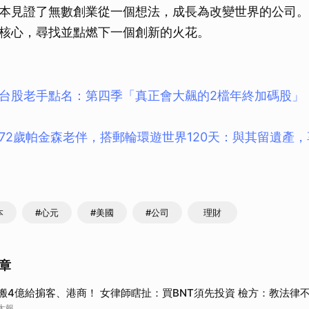
本見證了無數創業從一個想法，成長為改變世界的公司。
核心，尋找並點燃下一個創新的火花。
台股老手點名：第四季「真正會大飆的2檔年終加碼股」
72歲帕金森老伴，搭郵輪環遊世界120天：與其留遺產
本
#心元
#美國
#公司
理財
章
搬4億給掮客、港商！ 女律師瞎扯：買BNT須先投資 檢方：教法律
太報