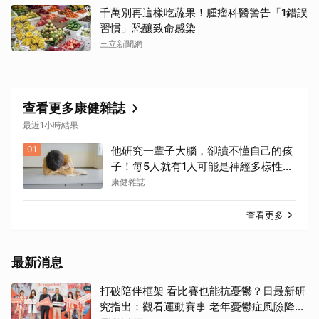
千萬別再這樣吃蔬果！腫瘤科醫警告「1錯誤
習慣」恐釀致命感染
三立新聞網
查看更多康健雜誌
最近1小時結果
01
他研究一輩子大腦，卻讀不懂自己的孩
子！每5人就有1人可能是神經多樣性族
群
康健雜誌
查看更多
最新消息
打破陪伴框架 看比賽也能抗憂鬱？日最新研
究指出：觀看運動賽事 老年憂鬱症風險降低