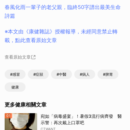
春風化雨一輩子的老父親，臨終50字譜出最美生命
詩篇
※本文由《康健雜誌》授權報導，未經同意禁止轉
載，點此查看原始文章
查看原始文章
#感冒
#症狀
#中醫
#病人
#脾胃
健康
更多健康相關文章
01
宛如「病毒盛宴」！暑假3流行病齊發 醫
示警：再次戴上口罩吧
CTWANT