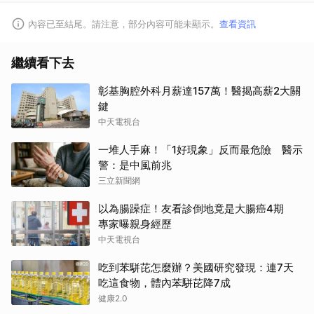
內容已至結尾。請注意，部分內容可能未顯示。
查看資訊
繼續看下去
彰基胸腔外科月薪達157萬！醫揭高薪2大關
鍵
中天電視台
一堆人手麻！「1好現象」反而最危險 醫示
警：是中風前兆
三立新聞網
以為腸躁症！友看診倒地竟是大腸癌4期
專家曝親身經歷
中天電視台
吃到苯駢芘怎麼辦？美國研究發現：連7天
吃這食物，體內苯駢芘降7成
健康2.0