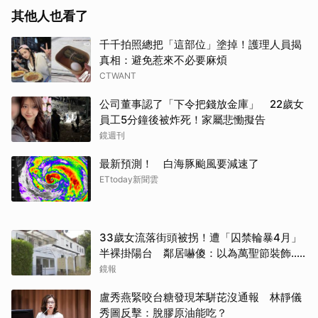
其他人也看了
千千拍照總把「這部位」塗掉！護理人員揭
真相：避免惹來不必要麻煩
CTWANT
公司董事認了「下令把錢放金庫」 22歲女
員工5分鐘後被炸死！家屬悲慟擬告
鏡週刊
最新預測！ 白海豚颱風要減速了
ETtoday新聞雲
33歲女流落街頭被拐！遭「囚禁輪暴4月」
半裸掛陽台 鄰居嚇傻：以為萬聖節裝飾...
主謀竟與妻小同住
鏡報
盧秀燕緊咬台糖發現苯駢芘沒通報 林靜儀
秀圖反擊：脫膠原油能吃？