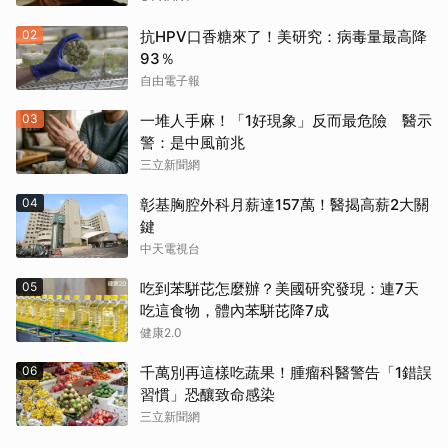
02
抗HPV口香糖來了！美研究：病毒量最高降
93％
自由電子報
03
一堆人手麻！「1好現象」反而最危險 醫示
警：是中風前兆
三立新聞網
04
彰基胸腔外科月薪達157萬！醫揭高薪2大關
鍵
中天電視台
05
吃到苯駢芘怎麼辦？美國研究發現：連7天
吃這食物，體內苯駢芘降7成
健康2.0
06
千萬別再這樣吃蔬果！腫瘤科醫警告「1錯誤
習慣」恐釀致命感染
三立新聞網