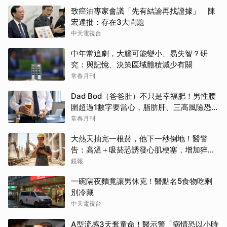
致癌油專家會議「先有結論再找證據」 陳
宏達批：存在3大問題
中天電視台
中年常追劇，大腦可能變小、易失智？研
究：與記憶、決策區域體積減少有關
常春月刊
Dad Bod（爸爸肚）不只是幸福肥！男性腰
圍超過1數字要當心，脂肪肝、三高風險恐悄
悄累積
常春月刊
大熱天抽完一根菸，他下一秒倒地！醫警
告：高溫＋吸菸恐誘發心肌梗塞，增加猝死
風險
鏡報
一碗隔夜麵竟讓男休克！醫點名5食物吃剩
別冷藏
中天電視台
A型流感3天奪童命！醫示警「病情恐以小時