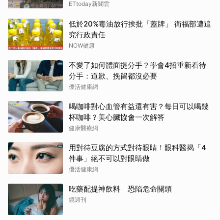
ETtoday新聞雲
低於20%毒油放行挨批「蓋牌」 衛福部遭追
究行政責任
NOW健康
不愛了如何體面提分手？學會4招重新看待
分手：道歉、挽留都沒必要
優活健康網
喝咖啡對心血管有益還有害？每日可以喝幾
杯咖啡？美心臟協會一次解答
健康醫療網
用對待豆腐的方式對待眼睛！眼科醫揭「4
件事」絕不可以對眼睛做
優活健康網
吃藥配提神飲料 恐陷危命關頭
鏡週刊