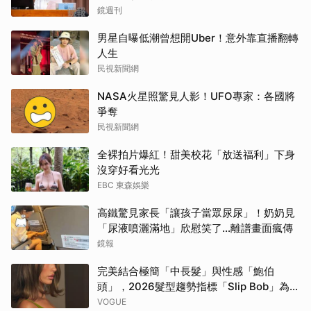
鏡週刊
男星自曝低潮曾想開Uber！意外靠直播翻轉
人生
民視新聞網
NASA火星照驚見人影！UFO專家：各國將
爭奪
民視新聞網
全裸拍片爆紅！甜美校花「放送福利」下身
沒穿好看光光
EBC 東森娛樂
高鐵驚見家長「讓孩子當眾尿尿」！奶奶見
「尿液噴灑滿地」欣慰笑了…離譜畫面瘋傳
鏡報
完美結合極簡「中長髮」與性感「鮑伯
頭」，2026髮型趨勢指標「Slip Bob」為何
自帶90年代超模氣場？
VOGUE