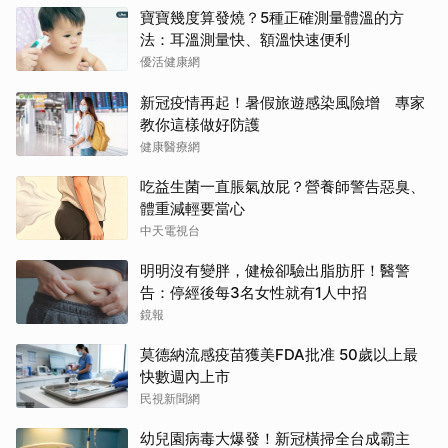
寶寶幾度算發燒？5種正確測量體溫的方
法：耳溫測量快、額溫快速便利
優活健康網
新冠疫情再起！暑假旅遊感染風險增 專家
教你這樣做好防護
健康醫療網
吃益生菌一直脹氣放屁？營養師警告惡臭、
體重減輕要當心
中天電視台
明明沒有變胖，健檢卻驗出脂肪肝！醫警
告：停經後每3名女性就有1人中招
鏡報
莫德納流感疫苗獲美FDA批准 50歲以上最
快數週內上市
民視新聞網
幼兒園病毒大爆發！新冠橫掃全台成霸主