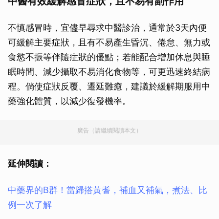
中醫有效緩解感冒症狀，且不易有副作用
不慎感冒時，宜儘早尋求中醫診治，通常於3天內便
可緩解主要症狀，且有不易產生昏沉、倦怠、無力或
食慾不振等伴隨症狀的優點；若能配合增加休息與睡
眠時間、減少攝取不易消化食物等，可更迅速終結病
程。倘使症狀反覆、遷延難癒，建議於緩解期服用中
藥強化體質，以減少復發機率。
廣告（請繼續閱讀本文）
延伸閱讀：
中藥界的B群！當歸搭黃耆，補血又補氣，煮法、比
例一次了解