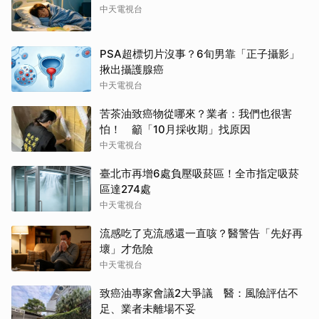
中天電視台
PSA超標切片沒事？6旬男靠「正子攝影」
揪出攝護腺癌
中天電視台
苦茶油致癌物從哪來？業者：我們也很害
怕！ 籲「10月採收期」找原因
中天電視台
臺北市再增6處負壓吸菸區！全市指定吸菸
區達274處
中天電視台
流感吃了克流感還一直咳？醫警告「先好再
壞」才危險
中天電視台
致癌油專家會議2大爭議 醫：風險評估不
足、業者未離場不妥