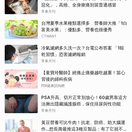
惡化」，高燒、全身痠痛別當普通感冒
常春月刊
台灣夏季水果種類選擇多 營養師大推「1白
富美水果」：優點多、營養也很優秀
CTWANT
冷氣濾網多久洗一次？台電公布答案 「1晾
乾習慣」恐害濾網報銷
常春月刊
【童寶玲醫師】經痛止痛藥越吃越重！當心
背後的婦科疾病
問8健康諮詢網
PSA升高、切片正常別放心！60歲男靠這方
法揪出隱藏攝護腺癌，保住排尿與性功能
常春月刊
黃豆營養可比牛肉！抗老、防癌、助大腦運
作…想長壽最推這3種豆製品：有了它就不需