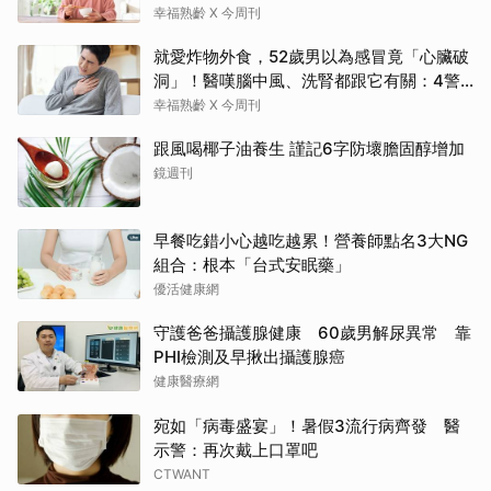
要醫生
幸福熟齡 X 今周刊
就愛炸物外食，52歲男以為感冒竟「心臟破
洞」！醫嘆腦中風、洗腎都跟它有關：4警
訊是心臟在呼救
幸福熟齡 X 今周刊
跟風喝椰子油養生 謹記6字防壞膽固醇增加
鏡週刊
早餐吃錯小心越吃越累！營養師點名3大NG
組合：根本「台式安眠藥」
優活健康網
守護爸爸攝護腺健康 60歲男解尿異常 靠
PHI檢測及早揪出攝護腺癌
健康醫療網
宛如「病毒盛宴」！暑假3流行病齊發 醫
示警：再次戴上口罩吧
CTWANT