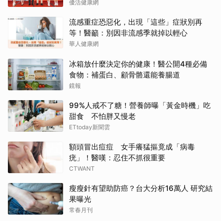
3成
優活健康網
流感重症恐惡化，出現「這些」症狀別再
等！醫籲：別因非流感季就掉以輕心
華人健康網
冰箱放什麼決定你的健康！醫公開4種必備
食物：補蛋白、顧骨骼還能養腸道
鏡報
99%人戒不了糖！營養師曝「黃金時機」吃
甜食 不怕胖又慢老
ETtoday新聞雲
額頭冒出痘痘 女手癢猛摳竟成「病毒
疣」！醫嘆：忍住不抓很重要
CTWANT
瘦瘦針有望助防癌？台大分析16萬人 研究結
果曝光
常春月刊