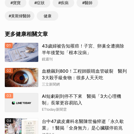
#寶寶
#症狀
#疾病
#醫師
#黃斯煒醫師
健康
更多健康相關文章
01
43歲婦被告知罹癌！子宮、卵巢全遭摘除
半年後驚知「根本沒病」
鏡週刊
02
血糖飆到800！工程師眼睛血管破裂 醫列
3大殺手級食物：很多人天天吃
三立新聞網
03
AI短劇刷到停不下來 醫揭「3大心理機
制」長輩更容易陷入
ETtoday新聞雲
04
台中47歲皮膚科名醫陳世倫猝逝「永久歇
業」！醫揭「全身無力」是心臟驟停前兆