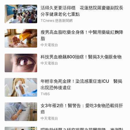
活得久更要活得穩 花蓮慈院羅慶徽副院長
分享健康老化七重點
TCnews 慈善新聞網
瘦男高血脂吃藥全身痛！中醫用藥級紅麴降
脂
中天電視台
科技男血糖飆800險瞎！醫揭3大傷眼食物
中天電視台
年輕非免死金牌！染流感重症進ICU 醫揭
出院恐怖後遺症
TVBS
女3年罹2癌！醫警告：愛吃3食物恐載得肝
癌
中天電視台
唱歌助紓壓？研究揭壓力荷爾蒙降 推測對