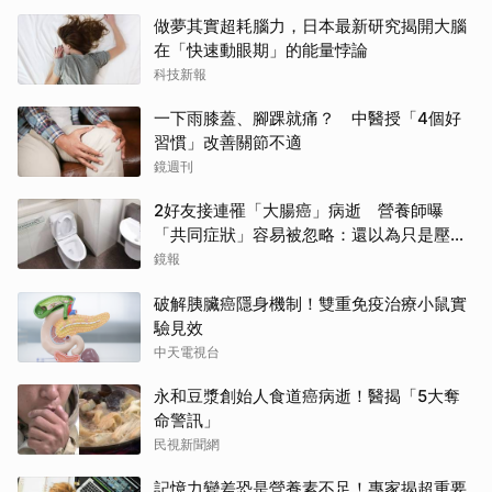
做夢其實超耗腦力，日本最新研究揭開大腦
在「快速動眼期」的能量悖論
科技新報
一下雨膝蓋、腳踝就痛？ 中醫授「4個好
習慣」改善關節不適
鏡週刊
2好友接連罹「大腸癌」病逝 營養師曝
「共同症狀」容易被忽略：還以為只是壓力
大
鏡報
破解胰臟癌隱身機制！雙重免疫治療小鼠實
驗見效
中天電視台
永和豆漿創始人食道癌病逝！醫揭「5大奪
命警訊」
民視新聞網
記憶力變差恐是營養素不足！專家揭超重要