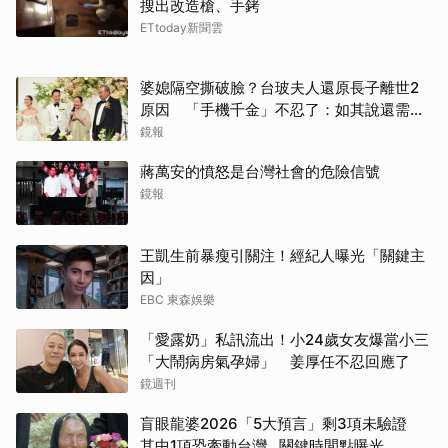
搜出改造槍、手銬
ETtoday新聞雲
婆媳隔空撕破臉？台玻夫人還原長子離世2
原因 「手機千金」不忍了：如其說還需要
離開嗎？
取消
鏡報
蔣萬安的憤怒是台灣社會的危險信號
鏡報
王凱生前暴瘦引關注！經紀人曝光「關鍵主
因」
EBC 東森娛樂
「愛露奶」私訊流出！小24歲女友爆當小三
「大鬧病房氣孕婦」 姜厚任不忍回應了
鏡週刊
盲眼龍婆2026「5大預言」剩3項未驗證
其中1項恐牽動台灣...關鍵時間點曝光