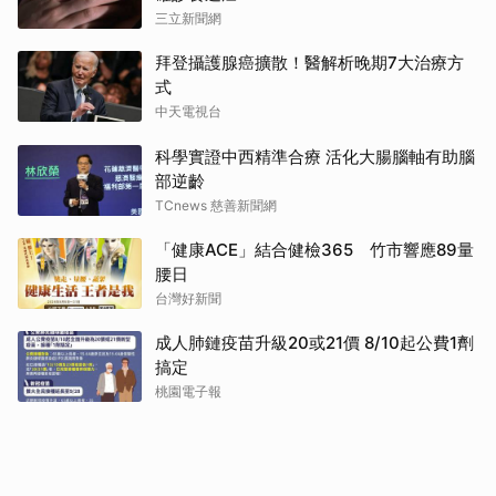
三立新聞網
拜登攝護腺癌擴散！醫解析晚期7大治療方
式
中天電視台
科學實證中西精準合療 活化大腸腦軸有助腦
部逆齡
TCnews 慈善新聞網
「健康ACE」結合健檢365 竹市響應89量
腰日
台灣好新聞
成人肺鏈疫苗升級20或21價 8/10起公費1劑
搞定
桃園電子報