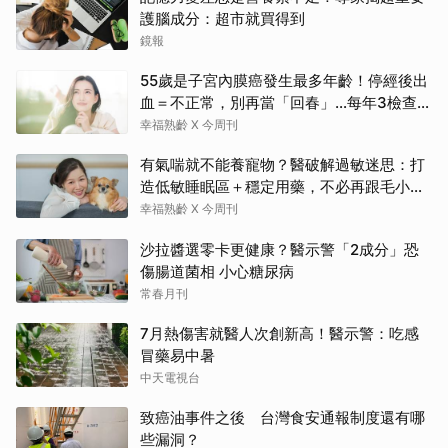
護腦成分：超市就買得到
鏡報
55歲是子宮內膜癌發生最多年齡！停經後出
血＝不正常，別再當「回春」…每年3檢查保
命：早期治癒率達9成5
幸福熟齡 X 今周刊
有氣喘就不能養寵物？醫破解過敏迷思：打
造低敏睡眠區＋穩定用藥，不必再跟毛小孩
分離
幸福熟齡 X 今周刊
沙拉醬選零卡更健康？醫示警「2成分」恐
傷腸道菌相 小心糖尿病
常春月刊
7月熱傷害就醫人次創新高！醫示警：吃感
冒藥易中暑
中天電視台
致癌油事件之後 台灣食安通報制度還有哪
些漏洞？