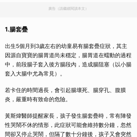
廣告（請繼續閱讀本文）
1.腸套疊
出生5個月到3歲左右的幼童易有腸套疊症狀，其主
因源自寶寶的腸胃道尚未穩定，腸胃道在蠕動的過程
中，前段腸子套入後方腸段內，造成腸阻塞（以小腸
套入大腸中尤為常見）。
若卡住的時間過長，會引起腸壞死、腸穿孔、腹膜
炎，嚴重時有致命的危險。
黃斯煒醫師提醒家長，孩子發生腸套疊時，常有陣發
性哭鬧不休的情形，此症狀可能會維持數分鐘，忽然
間卻又停止哭鬧，但隔了數十分鐘後，孩子又會突然