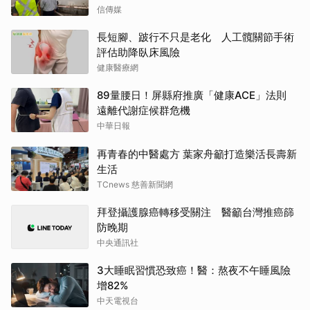
信傳媒
長短腳、跛行不只是老化 人工髖關節手術
評估助降臥床風險
健康醫療網
89量腰日！屏縣府推廣「健康ACE」法則
遠離代謝症候群危機
中華日報
再青春的中醫處方 葉家舟籲打造樂活長壽新
生活
TCnews 慈善新聞網
拜登攝護腺癌轉移受關注 醫籲台灣推癌篩
防晚期
中央通訊社
3大睡眠習慣恐致癌！醫：熬夜不午睡風險
增82%
中天電視台