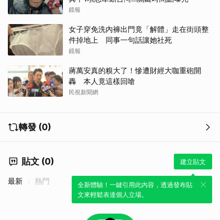
鏡報
女子穿免洗內褲出門竟「解體」走在街頭整
件掉地上 同事一句話讓她社死
鏡報
蔣萬安真的糗大了！慘遭財經大咖重砲開
轟 本人竟這樣回嗆
民視新聞網
轉發 (0)
貼文 (0)
建立貼文
最新
熱門
全新體驗！一鍵引用此內容，透過發布貼
文來輕鬆表達個人立場。