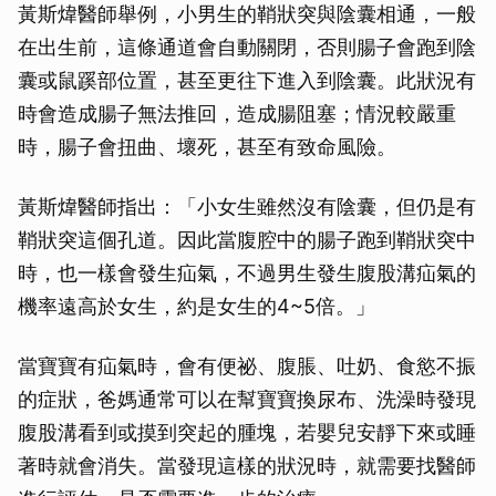
黃斯煒醫師舉例，小男生的鞘狀突與陰囊相通，一般
在出生前，這條通道會自動關閉，否則腸子會跑到陰
囊或鼠蹊部位置，甚至更往下進入到陰囊。此狀況有
時會造成腸子無法推回，造成腸阻塞；情況較嚴重
時，腸子會扭曲、壞死，甚至有致命風險。
黃斯煒醫師指出：「小女生雖然沒有陰囊，但仍是有
鞘狀突這個孔道。因此當腹腔中的腸子跑到鞘狀突中
時，也一樣會發生疝氣，不過男生發生腹股溝疝氣的
機率遠高於女生，約是女生的4~5倍。」
當寶寶有疝氣時，會有便祕、腹脹、吐奶、食慾不振
的症狀，爸媽通常可以在幫寶寶換尿布、洗澡時發現
腹股溝看到或摸到突起的腫塊，若嬰兒安靜下來或睡
著時就會消失。當發現這樣的狀況時，就需要找醫師