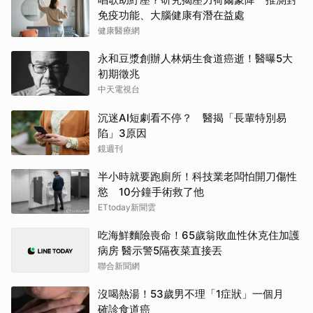
免疫功能、大腦健康有潛在益處
健康醫療網
永和豆漿創辦人林炳生食道癌逝！醫曝5大
初期徵兆
中天電視台
沉迷AI短劇看不停？ 醫揭「長輩特別易
陷」3原因
鏡週刊
半小時就要跑廁所！科技業老闆怕開刀傷性
慾 10分鐘手術救了他
ETtoday新聞雲
吃海鮮麵險喪命！65歲翁敗血性休克住加護
病房 醫示警5隔夜菜直接丟
聯合新聞網
沒喝熱湯！53歲男不理「1症狀」一個月
確診食道癌