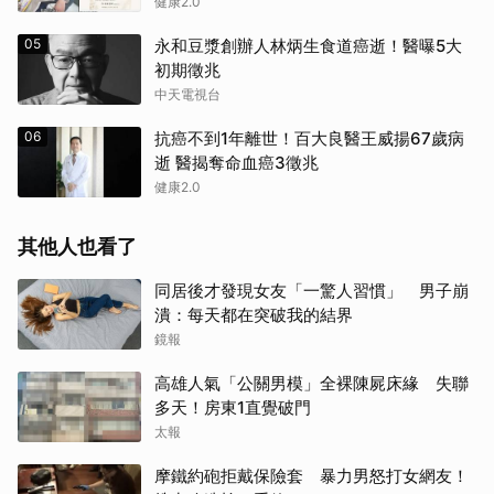
健康2.0
05
永和豆漿創辦人林炳生食道癌逝！醫曝5大
初期徵兆
中天電視台
06
抗癌不到1年離世！百大良醫王威揚67歲病
逝 醫揭奪命血癌3徵兆
健康2.0
其他人也看了
同居後才發現女友「一驚人習慣」 男子崩
潰：每天都在突破我的結界
鏡報
高雄人氣「公關男模」全裸陳屍床緣 失聯
多天！房東1直覺破門
太報
摩鐵約砲拒戴保險套 暴力男怒打女網友！