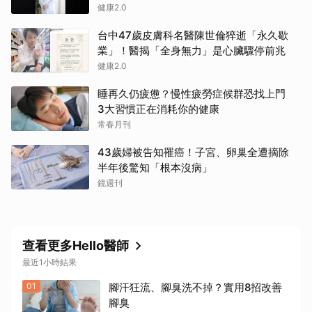
健康2.0
台中47歲皮膚科名醫陳世倫猝逝「永久歇
業」！醫揭「全身無力」是心臟驟停前兆
健康2.0
睡再久仍疲憊？慢性疲勞症候群恐找上門
3大習慣正在消耗你的健康
常春月刊
43歲婦被告知罹癌！子宮、卵巢全遭摘除
半年後驚知「根本沒病」
鏡週刊
查看更多Hello醫師
最近1小時結果
01
腳汗狂流、腳臭洗不掉？實用8招改善
腳臭