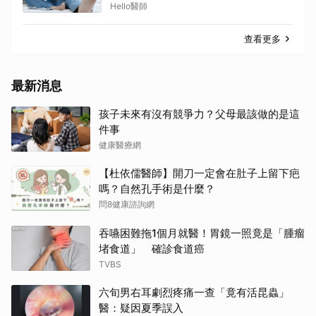
Hello醫師
查看更多
最新消息
孩子未來有沒有競爭力？父母最該做的是這
件事
健康醫療網
【杜依儒醫師】開刀一定會在肚子上留下疤
嗎？自然孔手術是什麼？
問8健康諮詢網
吞嚥困難拖1個月就醫！胃鏡一照竟是「腫瘤
堵食道」 確診食道癌
TVBS
六旬男右耳劇烈疼痛一查「竟有活昆蟲」
醫：疑因夏季誤入