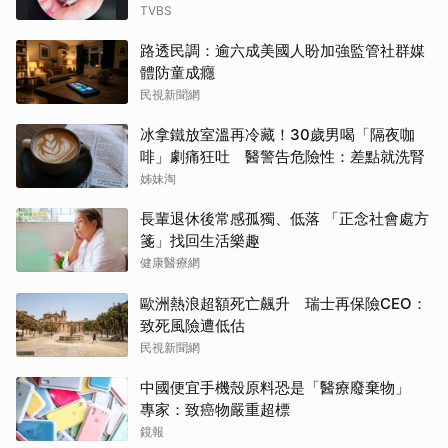
TVBS
路透民調：逾六成美國人盼加強監管社群媒
體防童成癮
民視新聞網
冰拿鐵放室溫再冷藏！30歲男喝「隔夜咖
啡」劇痛狂吐 醫警告危險性：差點就洗腎
姊妹淘
長輩退休後常感孤獨、低落 「正念社會處方
箋」找回生活樂趣
健康醫療網
歐洲熱浪超額死亡飆升 瑞士再保險CEO：
致死風險遭低估
民視新聞網
中國便宜手機殼原料恐是「醫療廢棄物」
專家：致癌物嚴重超標
鏡報