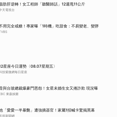
脂肪肝逆轉！女工程師「聽醫師話」12週甩11公斤
中天電視台
不用完全戒糖！專家曝「1時機」吃甜食：不易變老、變胖
TVBS
12星座今日運勢〈08.07星期五〉
科技紫微網每日星座
昔與台玻總裁爆豪門恩怨！女星未婚生女又捲詐欺 現況曝
EBC 東森娛樂
他「愛愛一半暴斃」遭強摘器官！家屬1招喊卡驚揭黑幕
民視新聞網