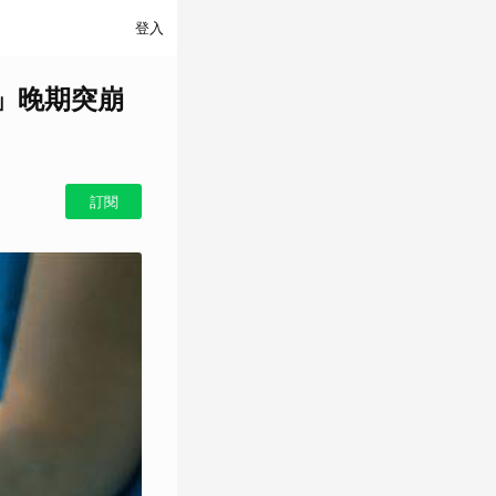
登入
」晚期突崩
訂閱