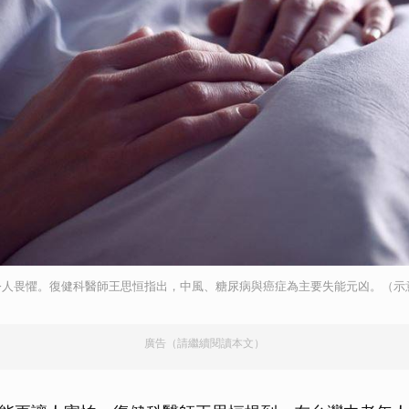
人畏懼。復健科醫師王思恒指出，中風、糖尿病與癌症為主要失能元凶。（示意圖
廣告（請繼續閱讀本文）