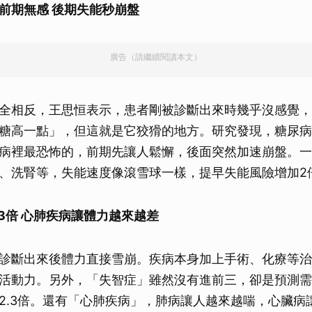
前期無感 後期失能秒崩盤
廣告（請繼續閱讀本文）
全相反，王思恒表示，患者剛被診斷出來時幾乎沒感覺，
糖高一點」，但這就是它狡猾的地方。研究發現，糖尿病
病裡最恐怖的，前期先讓人鬆懈，後面突然加速崩盤。一
、洗腎等，失能速度像滾雪球一樣，提早失能風險增加2
.3倍 心肺疾病讓體力越來越差
診斷出來後體力直接雪崩。疾病本身加上手術、化療等治
活動力。另外，「失智症」雖然沒有進前三，卻是預測需
2.3倍。還有「心肺疾病」，肺病讓人越來越喘，心臟病