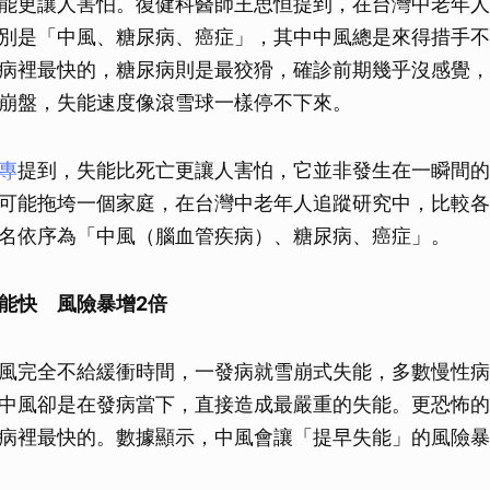
能更讓人害怕。復健科醫師王思恒提到，在台灣中老年人
別是「中風、糖尿病、癌症」，其中中風總是來得措手不
病裡最快的，糖尿病則是最狡猾，確診前期幾乎沒感覺，
崩盤，失能速度像滾雪球一樣停不下來。
專
提到，失能比死亡更讓人害怕，它並非發生在一瞬間的
可能拖垮一個家庭，在台灣中老年人追蹤研究中，比較各
名依序為「中風（腦血管疾病）、糖尿病、癌症」。
能快 風險暴增2倍
風完全不給緩衝時間，一發病就雪崩式失能，多數慢性病
中風卻是在發病當下，直接造成最嚴重的失能。更恐怖的
病裡最快的。數據顯示，中風會讓「提早失能」的風險暴