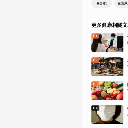
#失能
#糖
更多健康相關文
01
02
03
04