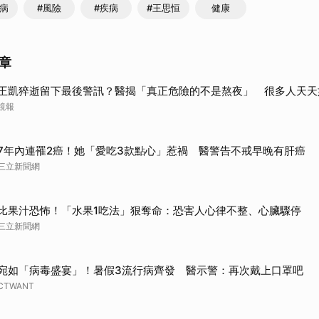
尿病
#風險
#疾病
#王思恒
健康
章
王凱猝逝留下最後警訊？醫揭「真正危險的不是熬夜」 很多人天天
鏡報
7年內連罹2癌！她「愛吃3款點心」惹禍 醫警告不戒早晚有肝癌
三立新聞網
比果汁恐怖！「水果1吃法」狠奪命：恐害人心律不整、心臟驟停
三立新聞網
宛如「病毒盛宴」！暑假3流行病齊發 醫示警：再次戴上口罩吧
CTWANT