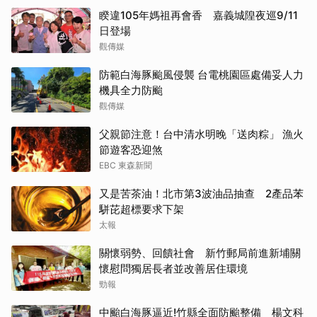
睽違105年媽祖再會香 嘉義城隍夜巡9/11
日登場
觀傳媒
防範白海豚颱風侵襲 台電桃園區處備妥人力
機具全力防颱
觀傳媒
父親節注意！台中清水明晚「送肉粽」 漁火
節遊客恐迎煞
EBC 東森新聞
又是苦茶油！北市第3波油品抽查 2產品苯
駢芘超標要求下架
太報
關懷弱勢、回饋社會 新竹郵局前進新埔關
懷慰問獨居長者並改善居住環境
勁報
中颱白海豚逼近!竹縣全面防颱整備 楊文科