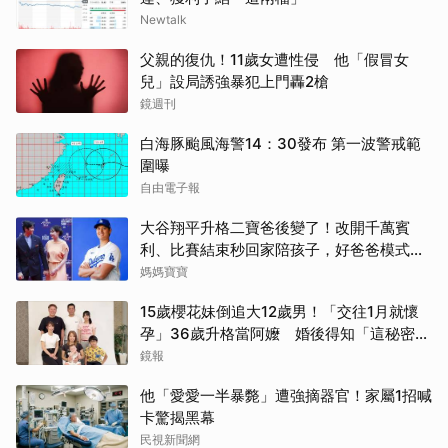
Newtalk
父親的復仇！11歲女遭性侵 他「假冒女
兒」設局誘強暴犯上門轟2槍
鏡週刊
白海豚颱風海警14：30發布 第一波警戒範
圍曝
自由電子報
大谷翔平升格二寶爸後變了！改開千萬賓
利、比賽結束秒回家陪孩子，好爸爸模式全
開
媽媽寶寶
15歲櫻花妹倒追大12歲男！「交往1月就懷
孕」36歲升格當阿嬤 婚後得知「這秘密」
傻眼了
鏡報
他「愛愛一半暴斃」遭強摘器官！家屬1招喊
卡驚揭黑幕
民視新聞網