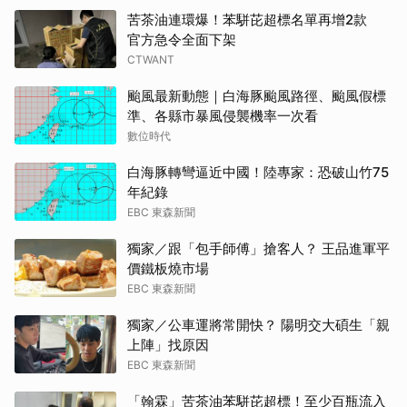
苦茶油連環爆！苯駢芘超標名單再增2款
官方急令全面下架
CTWANT
颱風最新動態｜白海豚颱風路徑、颱風假標
準、各縣市暴風侵襲機率一次看
數位時代
白海豚轉彎逼近中國！陸專家：恐破山竹75
年紀錄
EBC 東森新聞
獨家／跟「包手師傅」搶客人？ 王品進軍平
價鐵板燒市場
EBC 東森新聞
獨家／公車運將常開快？ 陽明交大碩生「親
上陣」找原因
EBC 東森新聞
「翰霖」苦茶油苯駢芘超標！至少百瓶流入