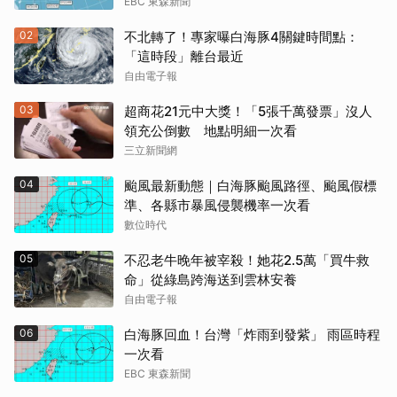
EBC 東森新聞
02
不北轉了！專家曝白海豚4關鍵時間點：
「這時段」離台最近
自由電子報
03
超商花21元中大獎！「5張千萬發票」沒人
領充公倒數 地點明細一次看
三立新聞網
04
颱風最新動態｜白海豚颱風路徑、颱風假標
準、各縣市暴風侵襲機率一次看
數位時代
05
不忍老牛晚年被宰殺！她花2.5萬「買牛救
命」從綠島跨海送到雲林安養
自由電子報
06
白海豚回血！台灣「炸雨到發紫」 雨區時程
一次看
EBC 東森新聞