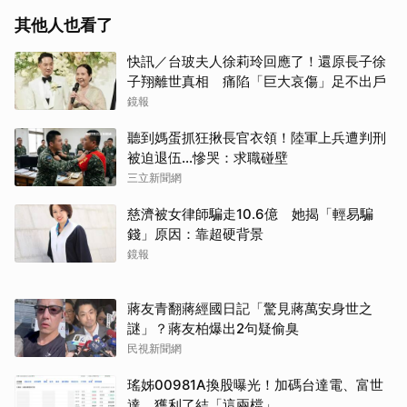
其他人也看了
快訊／台玻夫人徐莉玲回應了！還原長子徐
子翔離世真相 痛陷「巨大哀傷」足不出戶
鏡報
聽到媽蛋抓狂揪長官衣領！陸軍上兵遭判刑
被迫退伍…慘哭：求職碰壁
三立新聞網
慈濟被女律師騙走10.6億 她揭「輕易騙
錢」原因：靠超硬背景
鏡報
蔣友青翻蔣經國日記「驚見蔣萬安身世之
謎」？蔣友柏爆出2句疑偷臭
民視新聞網
瑤姊00981A換股曝光！加碼台達電、富世
達、獲利了結「這兩檔」