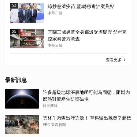
04
綠炒慈濟疫苗 藍:轉移毒油案焦點
中華日報
05
宜蘭三歲男童全身傷爆受虐疑雲 父母互
控家暴警方調查
中華日報
查看更多
最新訊息
許多超級地球深層地函可能為固態，阻斷內
部熱對流產生防護磁場
科技新報
雲林羊肉查出汙染源！ 草料驗出戴奧辛超標
EBC 東森新聞