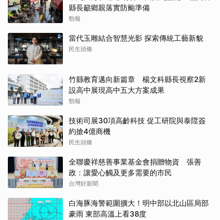
縣長籲鄉親落實防颱準備
勁報
當代玉雕結合智慧光影 探索傳統工藝新貌
民生頭條
竹縣教育邁向新篇章 楊文科縣長視察2新
設高中展現高中五大方案成果
勁報
技術司展30項高齡科技 促工研院與泰陞簽
約搶4億商機
民生頭條
全聯慶祥慈善事業基金會捐贈物資 張善
政：讓愛心觸及更多需要的市民
台灣好新聞
白海豚海警範圍擴大！明中部以北山區局部
豪雨 東部高溫上看38度