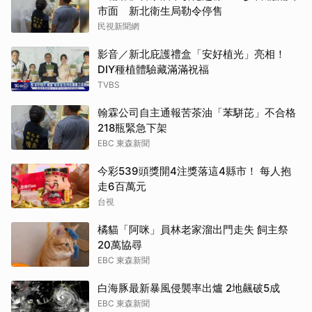
市面 新北衛生局勒令停售
民視新聞網
影音／新北庇護禮盒「安好植光」亮相！
DIY種植體驗藏滿滿祝福
TVBS
翰霖公司自主通報苦茶油「苯駢芘」不合格
218瓶緊急下架
EBC 東森新聞
今彩539頭獎開4注獎落這4縣市！ 每人抱
走6百萬元
台視
橘貓「阿咪」員林老家溜出門走失 飼主祭
20萬協尋
EBC 東森新聞
白海豚最新暴風侵襲率出爐 2地飆破5成
EBC 東森新聞