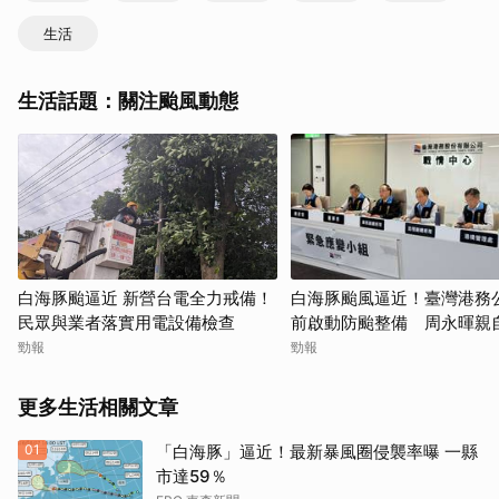
生活
生活話題：關注颱風動態
白海豚颱逼近 新營台電全力戒備！
白海豚颱風逼近！臺灣港務
民眾與業者落實用電設備檢查
前啟動防颱整備 周永暉親
應變會議
勁報
勁報
更多生活相關文章
01
「白海豚」逼近！最新暴風圈侵襲率曝 一縣
市達59％