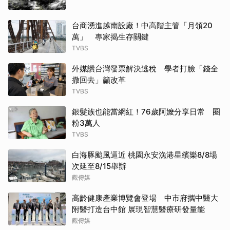
台商湧進越南設廠！中高階主管「月領20
萬」 專家揭生存關鍵
TVBS
外媒讚台灣發票解決逃稅 學者打臉「錢全
撒回去」籲改革
TVBS
銀髮族也能當網紅！76歲阿嬤分享日常 圈
粉3萬人
TVBS
白海豚颱風逼近 桃園永安漁港星繽樂8/8場
次延至8/15舉辦
觀傳媒
高齡健康產業博覽會登場 中市府攜中醫大
附醫打造台中館 展現智慧醫療研發量能
觀傳媒