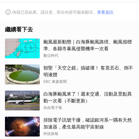
內容已至結尾。請注意，部分內容可能未顯示。
查看資訊
繼續看下去
颱風最新動態｜白海豚颱風路徑、颱風假標
準、各縣市暴風侵襲機率一次看
數位時代
朝聖「天空之鏡」搞破壞！ 客竟丟石、倒不
明液體
EBC 東森新聞
白海豚颱風來了！週末交通、活動及景點異
動一次看（不斷更新）
自由電子報
排除電子訊號干擾，確認銀河系一隅有天然
加速器，產生最高能宇宙射線
科技新報