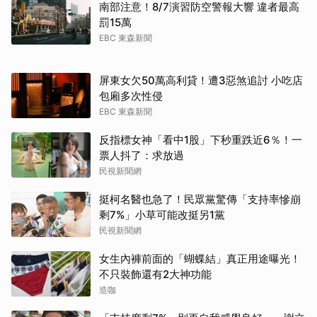
南部注意！8/7演習防空警報大響 違者最高
罰15萬
EBC 東森新聞
屏東女欠50萬高利貸！遭3惡煞追討 小吃店
包廂多次性侵
EBC 東森新聞
反指標女神「看中1股」下秒重跌近6％！一
票人抖了：求放過
民視新聞網
挺柯名醫也急了！民眾黨驚傳「支持率慘崩
剩7%」小草可能改挺另1黨
民視新聞網
女生內褲前面的「蝴蝶結」真正用途曝光！
不只裝飾還有2大神功能
造咖