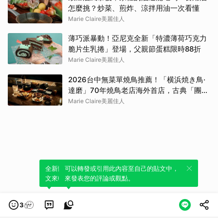
怎麼挑？炒菜、煎炸、涼拌用油一次看懂
Marie Claire美麗佳人
薄巧派暴動！亞尼克全新「特濃薄荷巧克力
脆片生乳捲」登場，父親節蛋糕限時88折
Marie Claire美麗佳人
2026台中無菜單燒鳥推薦！「横浜焼き鳥·
達磨」70年燒鳥老店海外首店，古典「團扇
控火」技法成就銷魂美味
Marie Claire美麗佳人
全新體驗！一鍵引用此內容，透過發布貼
可以轉發或引用此內容至自己的貼文中，
文來輕鬆表達個人立場。
來發表您的評論或觀點。
3