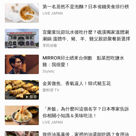
第一名居然不是泡麵？日本省錢美食排行榜
LIVE JAPAN
宜蘭童玩節玩水後吃什麼？礁溪獨家溫體涮
涮鍋 溫體牛、豬、羊、雞父親節聚餐新選擇
享民頭條
MIRROR邱士縉來台倒數 點菜想吃鹽水
雞：我很愛！
Styletc
金黃微焦、香氣逼人！韓式豬五花
愛料理 TV
影音
「丼飯」為什麼叫這個名字？日本專家告訴
你相關小知識＆美味吃法！
LIVE JAPAN
致癌油風暴後，家裡的油還能吃嗎？食用油