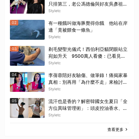
只排第三，老公馮德倫與好友吳彥祖無
緣前三笑翻網友
Styletc
02
有一種餓叫做海豚覺得你餓 他站在岸
邊「竟被餵食一條魚」
Styletc
03
剃毛變聖光儀式！西伯利亞貓閉眼站立
宛如升天 9500萬人看傻：已看見上
帝
Styletc
04
李蒨蓉陪好友驗傷、做筆錄！痛揭家暴
真相：別再用「為什麼不走」來檢討受
害者
Styletc
05
流汗也是香的？解密韓國女生夏日「全
方位異味管理術」：頭皮控油香水、衣
物局部消臭，打造自帶母胎偽體香
Styletc
查看更多