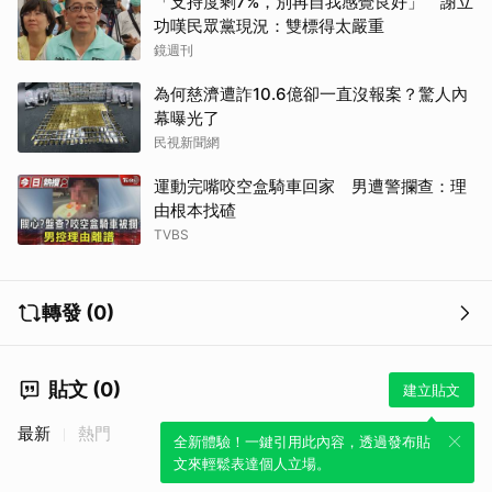
「支持度剩7%，別再自我感覺良好」 謝立
功嘆民眾黨現況：雙標得太嚴重
鏡週刊
為何慈濟遭詐10.6億卻一直沒報案？驚人內
幕曝光了
民視新聞網
運動完嘴咬空盒騎車回家 男遭警攔查：理
由根本找碴
TVBS
轉發 (0)
貼文 (0)
建立貼文
最新
熱門
全新體驗！一鍵引用此內容，透過發布貼
文來輕鬆表達個人立場。