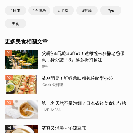
#日本
#石垣島
#出國
#郵輪
#yo
美食
更多美食相關文章
01
父親節8元吃Buffet！遠雄悅來狂撒老爸優
惠，身分證「8」越多折扣越狂
鏡報
02
清爽開胃！鮮蝦蒜味麵包佐酪梨莎莎
iCook 愛料理
03
第一名居然不是泡麵？日本省錢美食排行榜
LIVE JAPAN
04
清爽又消暑～沁涼豆花