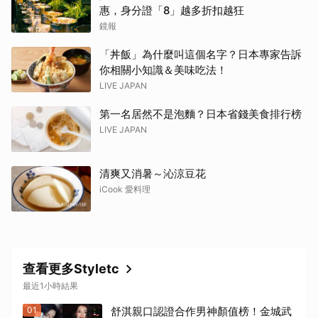
惠，身分證「8」越多折扣越狂
鏡報
「丼飯」為什麼叫這個名字？日本專家告訴
你相關小知識＆美味吃法！
LIVE JAPAN
第一名居然不是泡麵？日本省錢美食排行榜
LIVE JAPAN
清爽又消暑～沁涼豆花
iCook 愛料理
查看更多Styletc
最近1小時結果
01
舒淇親口認證合作男神顏值榜！金城武