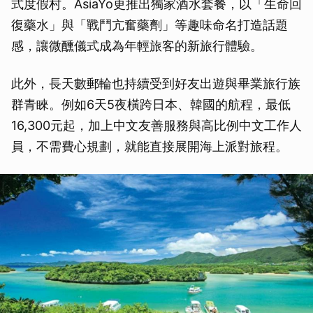
式度假村。AsiaYo更推出獨家酒水套餐，以「生命回
復藥水」與「戰鬥亢奮藥劑」等趣味命名打造話題
感，讓微醺儀式成為年輕旅客的新旅行體驗。
此外，長天數郵輪也持續受到好友出遊與畢業旅行族
群青睞。例如6天5夜橫跨日本、韓國的航程，最低
16,300元起，加上中文友善服務與高比例中文工作人
員，不需費心規劃，就能直接展開海上派對旅程。