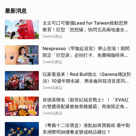
最新消息
太古可口可樂攜Lead for Taiwan推動思辨
教育！巨型「想想罐」快閃北高兩地邀全民
挑戰「打破慣性」
Zeek玩家誌
Nespresso《早咖起居室》華山登場！期間
限定「巨型床」必拍打卡、免費喝咖啡再拿
好禮
Zeek玩家誌
玩家看過來！Red Bull推出《Garena傳說對
決》10週年聯名罐、弗洛倫與筱清首度同框
必收藏
Zeek玩家誌
肯德基聯名《新世紀福音戰士》！「EVA紅
白雙醬搭配爆脆無骨雞腿霸」再推限定角色
卡、周邊必搶收
Zeek玩家誌
《粵藝十二珍寶盒》港點如珠寶藝術 臺中勤
美洲際明娟樓餐桌變成精品櫃位？