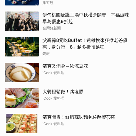
旅遊經
伊甸桃園庇護工場中秋禮盒開賣 幸福滋味
早鳥優惠9折起
台灣好新聞
父親節8元吃Buffet！遠雄悅來狂撒老爸優
惠，身分證「8」越多折扣越狂
鏡報
清爽又消暑～沁涼豆花
iCook 愛料理
大餐輕鬆做！烤塩豚
iCook 愛料理
清爽開胃！鮮蝦蒜味麵包佐酪梨莎莎
iCook 愛料理