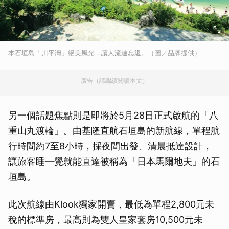
本石垣島「川平灣」絕美風光，讓人流連忘返。（圖／品牌提供）
廣告（請繼續閱讀本文）
另一個話題焦點則是即將於5月28日正式啟航的「八
重山丸渡輪」。由基隆直航石垣島的新航線，單程航
行時間約7至8小時，採夜間出發、清晨抵達設計，
讓旅客睡一覺就能直達被稱為「日本馬爾地夫」的石
垣島。
此次航線由Klook獨家開賣，最低為單程2,800元未
稅的標準房，最高則為雙人皇家套房10,500元未