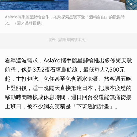
AsiaYo攜手麗星郵輪合作，搭乘探索星號享受「酒精自由」的歡樂時
光。（圖／品牌提供）
廣告（請繼續閱讀本文）
看準這波需求，AsiaYo攜手麗星郵輪推出多條短天數
航程，像是3天2夜石垣島航線，最低每人7,500元
起，主打包吃、包住甚至包含酒水套餐。旅客週五晚
上登船後，睡一晚隔天直接抵達日本，把原本疲憊的
移動時間轉換成休息時間，週日回台後還能無痛銜接
上班日，被不少網友笑稱是「下班逃跑計畫」。