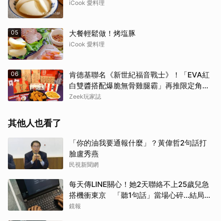
iCook 愛料理
取消
05
大餐輕鬆做！烤塩豚
iCook 愛料理
06
肯德基聯名《新世紀福音戰士》！「EVA紅
白雙醬搭配爆脆無骨雞腿霸」再推限定角色
卡、周邊必搶收
Zeek玩家誌
其他人也看了
「你的油我要通報什麼」？黃偉哲2句話打
臉盧秀燕
民視新聞網
每天傳LINE關心！她2天聯絡不上25歲兒急
搭機衝東京 「聽1句話」當場心碎...結局看
哭網
鏡報