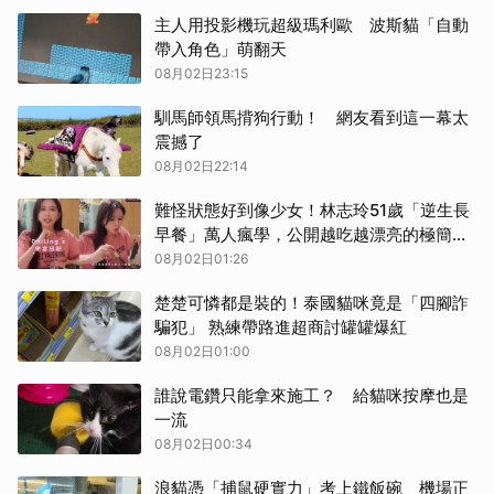
主人用投影機玩超級瑪利歐 波斯貓「自動
帶入角色」萌翻天
08月02日23:15
馴馬師領馬揹狗行動！ 網友看到這一幕太
震撼了
08月02日22:14
難怪狀態好到像少女！林志玲51歲「逆生長
早餐」萬人瘋學，公開越吃越漂亮的極簡公
式
08月02日01:26
楚楚可憐都是裝的！泰國貓咪竟是「四腳詐
騙犯」 熟練帶路進超商討罐罐爆紅
08月02日01:00
誰說電鑽只能拿來施工？ 給貓咪按摩也是
一流
08月02日00:34
浪貓憑「捕鼠硬實力」考上鐵飯碗 機場正