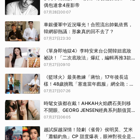
偶包連拿4座影帝
07月28日00:07
車銀優軍中近況曝光！合照流出帥氣依舊，
韓網卻熱議：形象真的回不去了？
07月27日23:30
《單身即地獄4》李時安來台公開韓妞底妝
祕訣！「二次底妝法」爆紅，編輯再推3款
神級底妝神器
07月27日09:10
《籃球火》最美教練「蔣怡」17年後長這
樣！48歲挑戰「塞進當年戲服」網全跪：這
姐根本逆生長！
07月27日07:26
時髦女孩都在戴！AHKAH火焰鑽石美到移
不開眼、GEORG JENSEN經典系列顏值質
感雙滿分
07月27日06:05
越試探越深情！陸劇《雀骨》侯明昊、艾米
「蕭貓釣魚」CP 甜度爆表，眼神對視全是