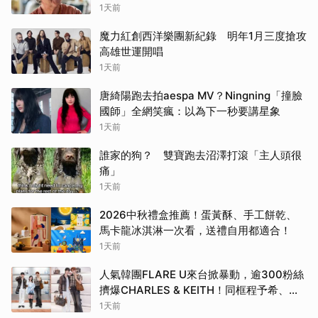
1天前
魔力紅創西洋樂團新紀錄 明年1月三度搶攻
高雄世運開唱
1天前
唐綺陽跑去拍aespa MV？Ningning「撞臉
國師」全網笑瘋：以為下一秒要講星象
1天前
誰家的狗？ 雙寶跑去沼澤打滾「主人頭很
痛」
1天前
2026中秋禮盒推薦！蛋黃酥、手工餅乾、
馬卡龍冰淇淋一次看，送禮自用都適合！
1天前
人氣韓團FLARE U來台掀暴動，逾300粉絲
擠爆CHARLES & KEITH！同框程予希、曝
後台真實互動
1天前