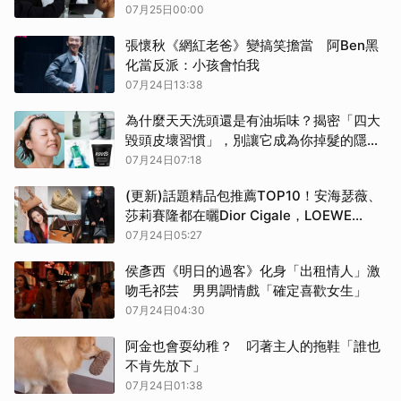
07月25日00:00
張懷秋《網紅老爸》變搞笑擔當 阿Ben黑
化當反派：小孩會怕我
07月24日13:38
為什麼天天洗頭還是有油垢味？揭密「四大
毀頭皮壞習慣」，別讓它成為你掉髮的隱形
兇手！2026最新頭皮養護清單快筆記
07月24日07:18
(更新)話題精品包推薦TOP10！安海瑟薇、
莎莉賽隆都在曬Dior Cigale，LOEWE
Scarf太夢幻…Gucci 鏈帶包鬆弛高級
07月24日05:27
侯彥西《明日的過客》化身「出租情人」激
吻毛祁芸 男男調情戲「確定喜歡女生」
07月24日04:30
阿金也會耍幼稚？ 叼著主人的拖鞋「誰也
不肯先放下」
07月24日01:38