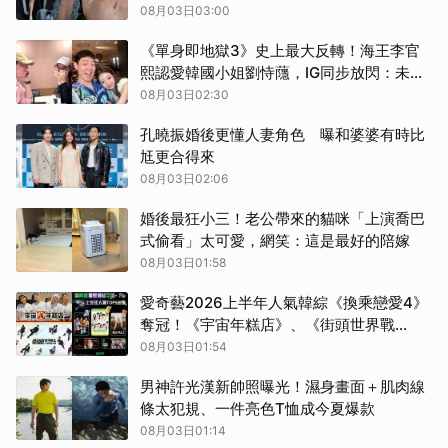
與凍齡發光肌保養全公開
08月03日03:00
《單身即地獄3》史上最大反轉！海王李官
熙認愛韓國小姐劉恃蘟，IG同步放閃：未來
我們會互相珍惜、為彼此加油
08月03日02:30
孔曉振婚後更懂人妻角色 曝和婆婆有時比
尪更合得來
08月03日02:06
婚後最狂小三！老公帶來的貓咪「上演喬巴
式偷看」太可愛，網笑：這是最好的陪嫁
08月03日01:58
愛奇藝2026上半年人氣韓綜《換乘戀愛4》
奪冠！《宇宙年糕店》、《街頭世界戰
士》、《姐姐的產地直送3》重磅接棒
08月03日01:54
男神許光漢新帥照曝光！濕身畫面＋肌肉線
條太犯規、一件亮色T恤成今夏爆款
08月03日01:14