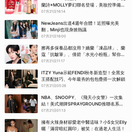
蘭詩×MOLLY夢幻聯名登場，美妝控準備搶
收藏
07月21日16:14
NewJeans出道4週年合體！近照曝光美
翻，Minji也現身掀熱議
07月21日16:00
擦再多保養品都沒用？嬌蘭「凍晶球」、蘭
蔻「抗皺筆」、倩碧「水光小粉瓶」幫你突
破保養停滯期，養出貴婦級蜜光好皮！
07月21日11:17
ITZY Yuna示範FENDI秋冬新造型！全黑女
王搭配技巧、今年最夯的包包疊搭一次解鎖
07月21日05:26
NBA、SNOOPY、《飛天小女警》一次集
結！美式潮牌SPRAYGROUND推聯名系
列，這顆包炸出最強回頭率
07月21日01:13
擁有火辣身材卻愛老中醫這味？小S女兒Elly
曬「滿背暗紅圓印」被笑：在過老人生活！