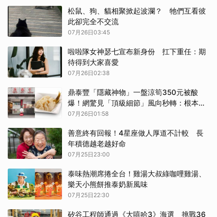
清零
松鼠、狗、貓相聚掀起波瀾？ 牠們互看彼
此卻完全不交流
07月26日03:45
啦啦隊女神瑟七宣布新身份 扛下重任：期
待得到大家喜愛
07月26日02:38
鼎泰豐「隱藏神物」一盤涼筍350元被酸
爆！網驚見「頂級細節」風向秒轉：根本沒
對手
07月26日01:58
善意終有回報！4星座做人厚道不計較 長
年積德越老越好命
07月25日23:00
泰味熱潮席捲全台！雞湯大叔綠咖哩雞湯、
樂天小熊餅推泰奶新風味
07月25日22:30
矽谷工程師通過《大嘻哈3》海選 挑戰36