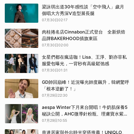
梁詠琪出道30年感性談「空中飛人」歲月
個唱大方秀深V造型展長腿
07月30日02:17
肉桂捲名店Cinnabon正式登台 全新烘焙
品牌BAKERHOOD插旗東區
07月30日02:00
女星們都在瘋這咖！Lisa、王淨、劉亦菲私
服愛包曝光，一背秒有高級鬆弛感
07月30日01:31
GD帥回巔峰！近況曝光帥度飆升，韓網驚呼
「根本逆齡了！」
07月29日22:30
aespa Winter下月來台開唱！牛奶肌保養5
秘訣公開，AHC微導針粉瓶、理膚寶水紫探
頭、雅詩蘭黛修護霜必看
07月29日10:55
串連居家與外出時光穿搭推薦！UNIQLO、