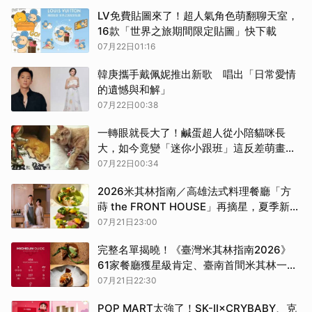
LV免費貼圖來了！超人氣角色萌翻聊天室，
16款「世界之旅期間限定貼圖」快下載
07月22日01:16
韓庚攜手戴佩妮推出新歌 唱出「日常愛情
的遺憾與和解」
07月22日00:38
一轉眼就長大了！鹹蛋超人從小陪貓咪長
大，如今竟變「迷你小跟班」這反差萌畫面
太可愛！
07月22日00:34
2026米其林指南／高雄法式料理餐廳「方
蒔 the FRONT HOUSE」再摘星，夏季新菜
重現澎湖海風、島嶼風土
07月21日23:00
完整名單揭曉！《臺灣米其林指南2026》
61家餐廳獲星級肯定、臺南首間米其林一星
出爐
07月21日22:30
POP MART太強了！SK-II×CRYBABY、克