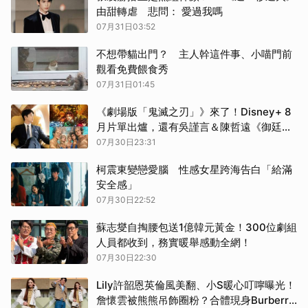
由甜轉虐 悲問： 愛過我嗎
07月31日03:52
不想帶貓出門？ 主人幹這件事、小喵門前
觀看免費餵食秀
07月31日01:45
《劇場版「鬼滅之刃」》來了！Disney+ 8
月片單出爐，還有吳謹言＆陳哲遠《御廷
謠》、《財閥X刑警2》⋯豐富片單可以追！
07月30日23:31
柯震東變戀愛腦 性感女星跨海告白「給滿
安全感」
07月30日22:52
蘇志燮自掏腰包送1億韓元黃金！300位劇組
人員都收到，務實暖舉感動全網！
07月30日22:30
Lily許韶恩英倫風美翻、小S暖心叮嚀曝光！
詹懷雲被熊熊吊飾圈粉？合體現身Burberry