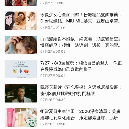
克制不住的偏愛
07月27日03:06
今夏少女心全面回歸！粉嫩精品髮飾推薦，
Dior蝴蝶結、MIU MIU髮夾、亞歷山卓荷葉
髮束美到想全包
07月27日01:29
白頭髮絕對不能拔！網友曝「頭皮變超空」
慘痛經歷：後悔一邊追劇一邊拔，真的變禿
了
07月27日00:09
7/27～8/3週運勢：相信自己的魅力，你正
在慢慢成為自己喜歡的樣子
07月27日00:04
阮經天新片《狂忘警探》入選威尼斯影展！
密訓3個月挑戰動作打鬥極限
07月26日04:39
拒當夏日中東油田！2026淨痘清單：美膚
娜娜毛孔淨化組合、康定酵素凝膠、肌研泥
膜洗面乳、曼秀雷敦抗痘面膜，油光顆粒全
07月26日03:50