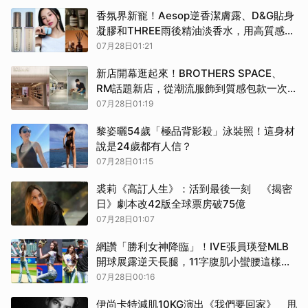
香氛界新寵！Aesop逆香潔膚露、D&G貼身
凝膠和THREE雨後精油淡香水，用高質感香
氣包覆妳的盛夏日常
07月28日01:21
新店開幕逛起來！BROTHERS SPACE、
RM話題新店，從潮流服飾到質感包款一次
買齊，準備荷包失守
07月28日01:19
黎姿曬54歲「極品背影殺」泳裝照！這身材
說是24歲都有人信？
07月28日01:15
裘莉《高訂人生》：活到最後一刻 《揭密
日》劇本改42版全球票房破75億
07月28日01:07
網讚「勝利女神降臨」！IVE張員瑛登MLB
開球展露逆天長腿，11字腹肌小蠻腰這樣練
出來
07月28日00:16
伊尚卡特減肌10KG演出《我們要回家》 甩