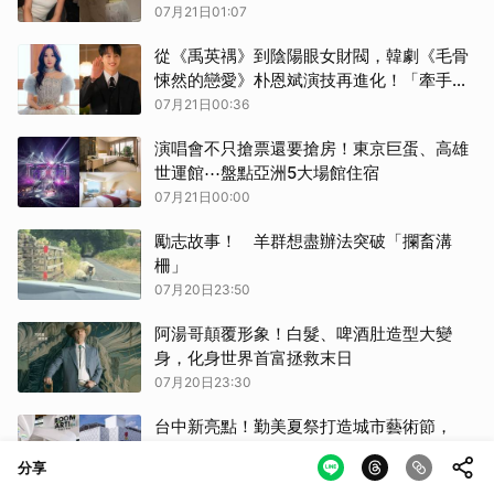
07月21日01:07
從《禹英禑》到陰陽眼女財閥，韓劇《毛骨
悚然的戀愛》朴恩斌演技再進化！「牽手即
通靈」又瘋又甜的設定讓收視率狂飆
07月21日00:36
演唱會不只搶票還要搶房！東京巨蛋、高雄
世運館⋯盤點亞洲5大場館住宿
07月21日00:00
勵志故事！ 羊群想盡辦法突破「攔畜溝
柵」
07月20日23:50
阿湯哥顛覆形象！白髮、啤酒肚造型大變
身，化身世界首富拯救末日
07月20日23:30
台中新亮點！勤美夏祭打造城市藝術節，
Mini G Mall開啟豐原生活新地標！
分享
07月20日22:30