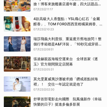
搶！博客來旗艦書店週年慶，四大話題品牌
夢幻進駐
07月23日11:17
4款高級大人香盤點：YSL熾心紅石「金屬
醛香」、TOM FORD西西里柑橘萊姆香、
Maison Margiela芒果木質調，穿在肌膚上
07月23日10:23
的奢華高訂！
瑞莎飛義大利度假、重返蜜月舊地放閃！整
個行李箱都是A&F洋裝，「10秒完成穿搭」
秘訣曝光
07月23日08:51
張凌赫親簽海報空運來台 全球首家《逐
玉》官方期間限定店開幕
07月23日05:31
莫允雯夏威夷沙灘被求婚「鑽戒差點掉海
裡」！ 交往一年認定就是他了
07月23日02:30
舒華首部電影走向國際 阮鳳儀新作《幸福
快樂的日子》挺進多倫多影展