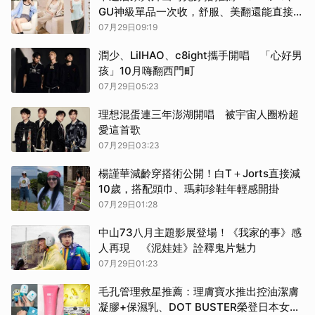
GU神級單品一次收，舒服、美翻還能直接出
門
07月29日09:19
潤少、LilHAO、c8ight攜手開唱 「心好男
孩」10月嗨翻西門町
07月29日05:23
理想混蛋連三年澎湖開唱 被宇宙人圈粉超
愛這首歌
07月29日03:23
楊謹華減齡穿搭術公開！白T＋Jorts直接減
10歲，搭配頭巾、瑪莉珍鞋年輕感開掛
07月29日01:28
中山73八月主題影展登場！《我家的事》感
人再現 《泥娃娃》詮釋鬼片魅力
07月29日01:23
毛孔管理救星推薦：理膚寶水推出控油潔膚
凝膠+保濕乳、DOT BUSTER榮登日本女孩