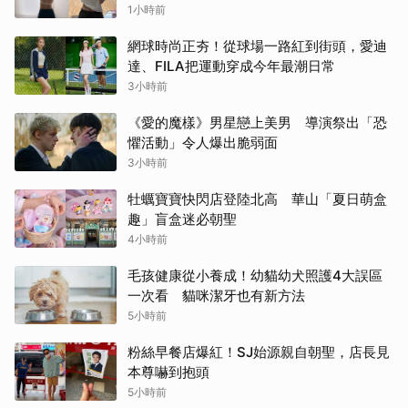
臭，打造自帶母胎偽體香
1小時前
網球時尚正夯！從球場一路紅到街頭，愛迪
達、FILA把運動穿成今年最潮日常
3小時前
《愛的魔樣》男星戀上美男 導演祭出「恐
懼活動」令人爆出脆弱面
3小時前
牡蠣寶寶快閃店登陸北高 華山「夏日萌盒
趣」盲盒迷必朝聖
4小時前
毛孩健康從小養成！幼貓幼犬照護4大誤區
一次看 貓咪潔牙也有新方法
5小時前
粉絲早餐店爆紅！SJ始源親自朝聖，店長見
本尊嚇到抱頭
5小時前