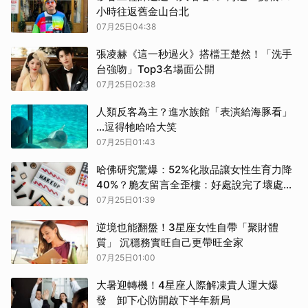
小時往返舊金山台北
07月25日04:38
張凌赫《這一秒過火》搭檔王楚然！「洗手
台強吻」Top3名場面公開
07月25日02:38
人類反客為主？進水族館「表演給海豚看」
…逗得牠哈哈大笑
07月25日01:43
哈佛研究驚爆：52%化妝品讓女性生育力降
40%？脆友留言全歪樓：好處說完了壞處
呢？
07月25日01:39
逆境也能翻盤！3星座女性自帶「聚財體
質」 沉穩務實旺自己更帶旺全家
07月25日01:00
大暑迎轉機！4星座人際解凍貴人運大爆
發 卸下心防開啟下半年新局