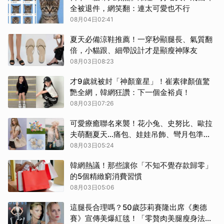
全被退件，網笑翻：連太可愛也不行
08月04日02:41
夏天必備涼鞋推薦！一穿秒顯腿長、氣質翻
倍，小貓跟、細帶設計才是顯瘦神隊友
08月03日08:23
才9歲就被封「神顏童星」！崔素律顏值驚
艷全網，韓網狂讚：下一個金裕貞！
08月03日07:26
可愛療癒聯名來襲！花小兔、史努比、歐拉
夫萌翻夏天…痛包、娃娃吊飾、彎月包準備
開搶
08月03日05:24
韓網熱議！那些讓你「不知不覺存款歸零」
的5個精緻窮消費習慣
08月03日05:06
這腿長合理嗎？50歲莎莉賽隆出席《奧德
賽》宣傳美爆紅毯！「零贅肉美腿瘦身法」