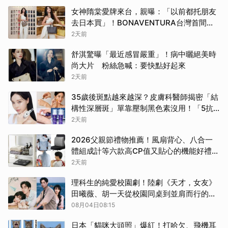
女神隋棠愛牌來台，親曝：「以前都托朋友
去日本買」！BONAVENTURA台灣首間快
閃店登場、這款包必收
2天前
舒淇驚曝「最近感冒嚴重」！病中曬絕美時
尚大片 粉絲急喊：要快點好起來
2天前
35歲後斑點越來越深？皮膚科醫師揭密「結
構性深層斑」單靠壓制黑色素沒用！「5抗
老守則＋修復肌底」才是關鍵
2天前
2026父親節禮物推薦！風扇背心、八合一
體組成計等六款高CP值又貼心的機能好禮，
精準擊中老爸的需求
2天前
理科生的純愛校園劇！陸劇《天才，女友》
田曦薇、胡一天從校園同桌到並肩而行的雙
相奔赴
08月04日08:15
日本「貓咪大頭照」爆紅！打哈欠、飛機耳