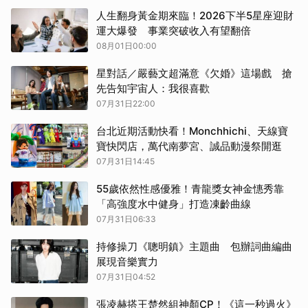
人生翻身黃金期來臨！2026下半5星座迎財
運大爆發 事業突破收入有望翻倍
08月01日00:00
星對話／嚴藝文超滿意《欠婚》這場戲 搶
先告知宇宙人：我很喜歡
07月31日22:00
台北近期活動快看！Monchhichi、天線寶
寶快閃店，萬代南夢宮、誠品動漫祭開逛
07月31日14:45
55歲依然性感優雅！青龍獎女神金憓秀靠
「高強度水中健身」打造凍齡曲線
07月31日06:33
持修操刀《聰明鎮》主題曲 包辦詞曲編曲
展現音樂實力
07月31日04:52
張凌赫搭王楚然組神顏CP！《這一秒過火》