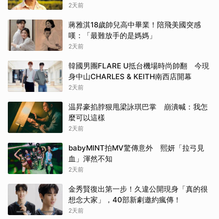
2天前
蔣雅淇18歲帥兒高中畢業！陪飛美國突感
嘆：「最難放手的是媽媽」
2天前
韓國男團FLARE U抵台機場時尚帥翻 今現
身中山CHARLES & KEITH南西店開幕
2天前
温昇豪掐脖狠甩梁詠琪巴掌 崩潰喊：我怎
麼可以這樣
2天前
babyMINT拍MV驚傳意外 熙妍「拉弓見
血」渾然不知
2天前
金秀賢復出第一步！久違公開現身「真的很
想念大家」，40部新劇邀約瘋傳！
2天前