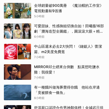
全球銷量破900萬冊 《魔法帽的工作室》
電視動畫8/9首播
5小時前
可愛甜妹、性感御姐切換自如！田曦薇16部
劇「瀏海造型全圖鑑」，圓滾滾大眼＋精緻
小臉比例太完美
6小時前
中山區週末必去2大快閃！《鏈鋸人》蕾潔
篇、m2美度免費逛
7小時前
MIRROR邱士縉來台倒數 點菜想吃鹽水
雞：我很愛！
7小時前
有一種餓叫做海豚覺得你餓 他站在岸邊
「竟被餵食一條魚」
8小時前
舒淇親口認證合作男神顏值榜！金城武只排