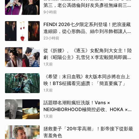
第三，老公馮德倫與好友吳彥祖無緣前三笑
翻網友
9小時前
FENDI 2026七夕限定系列登場！把浪漫藏
進細節，從心形飾品、絲巾到吊飾都讓人一
眼心動
23小時前
從《折腰》、《逐玉》女配角到大女主！陸
劇《昭陽公主》孔雪兒Ｘ李宏毅開局即圓
房，這場帶毒的權謀虐戀太過癮
1天前
《希望：末日血戰》8大版本同步將在台上
映！BTS柾國看完盛讚：「簡直要瘋了」
1天前
話題聯名潮鞋瘋狂洗版！Vans ×
NEIGHBORHOOD極簡控必收、HOKA ×
BEAMS根本穿上腳的藝術品
1天前
拯救妻子「20年零高潮」！影帝接下從影最
害羞角色