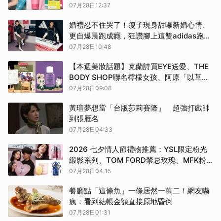
最愛、肌研泥膜洗面乳直接敷T字
07月28日12:37
婚禮忍不住哭了！瘦子現身甜曝新婚心情、
更自爆晨跑成癮，狂讚腳上這雙adidas跑鞋
「像SUV一樣穩」
07月28日10:48
【本週美妝話題】克蘭詩買EYE送愛、THE
BODY SHOP聯名檸檬女孩、阿原「以草治
夏」活動太療癒、聖水洞Knock 7月登台超
07月28日09:08
好買！
黃瑄夢想當「台版莎莉賽隆」 超強打戲帥
到張雁名
07月28日04:33
2026 七夕情人節禮物推薦：YSL限定粉光
緞影系列、TOM FORD禁忌玫瑰、MFK粉
色玫瑰蠟燭、嬌蘭藝術紙藝香水，直接美哭
07月28日04:15
另一半！
餐廳點「這條魚」一條居然一萬二！網友嚇
瘋：看到結帳金額直接原地昏倒
07月28日01:31