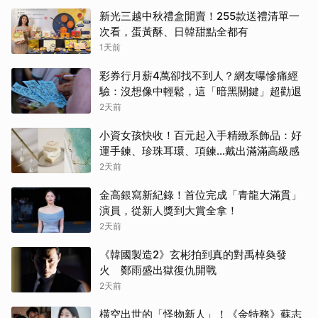
新光三越中秋禮盒開賣！255款送禮清單一
次看，蛋黃酥、日韓甜點全都有
1天前
彩券行月薪4萬卻找不到人？網友曝慘痛經
驗：沒想像中輕鬆，這「暗黑關鍵」超勸退
2天前
小資女孩快收！百元起入手精緻系飾品：好
運手鍊、珍珠耳環、項鍊…戴出滿滿高級感
2天前
金高銀寫新紀錄！首位完成「青龍大滿貫」
演員，從新人獎到大賞全拿！
2天前
《韓國製造2》玄彬拍到真的對禹棹奐發
火 鄭雨盛出獄復仇開戰
2天前
橫空出世的「怪物新人」！《金特務》蘇志