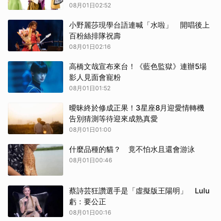
08月01日02:52
小野麗莎現學台語連喊「水啦」 開唱後上
百粉絲排隊祝壽
08月01日02:16
高橋文哉宣布來台！《藍色監獄》連辦5場
影人見面會寵粉
08月01日01:52
曖昧終於修成正果！3星座8月迎愛情轉機
告別猜測等待迎來成熟真愛
08月01日01:00
什麼品種的貓？ 竟不怕水且還會游泳
08月01日00:46
蔡詩芸狂讚選手是「虛擬版王陽明」 Lulu
虧：要公正
08月01日00:16