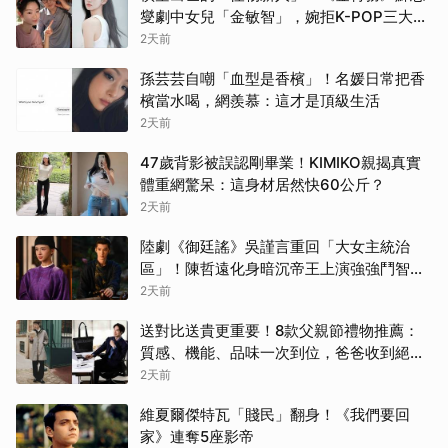
燮劇中女兒「金敏智」，婉拒K-POP三大巨
頭的清純顏值天才
2天前
孫芸芸自嘲「血型是香檳」！名媛日常把香
檳當水喝，網羨慕：這才是頂級生活
2天前
47歲背影被誤認剛畢業！KIMIKO親揭真實
體重網驚呆：這身材居然快60公斤？
2天前
陸劇《御廷謠》吳謹言重回「大女主統治
區」！陳哲遠化身暗沉帝王上演強強鬥智、
撕開官場血路
2天前
送對比送貴更重要！8款父親節禮物推薦：
質感、機能、品味一次到位，爸爸收到絕對
天天用
2天前
維夏爾傑特瓦「賤民」翻身！《我們要回
家》連奪5座影帝