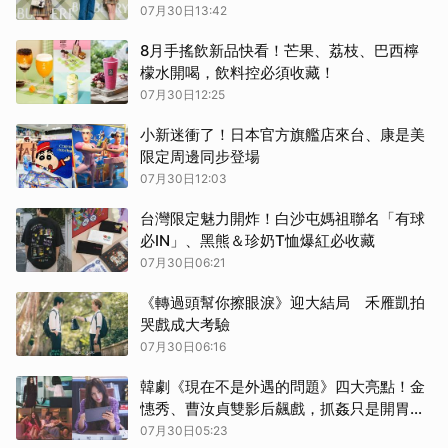
夏日俱樂部
07月30日13:42
取消
8月手搖飲新品快看！芒果、荔枝、巴西檸
檬水開喝，飲料控必須收藏！
07月30日12:25
小新迷衝了！日本官方旗艦店來台、康是美
限定周邊同步登場
07月30日12:03
台灣限定魅力開炸！白沙屯媽祖聯名「有球
必IN」、黑熊＆珍奶T恤爆紅必收藏
07月30日06:21
《轉過頭幫你擦眼淚》迎大結局 禾雁凱拍
哭戲成大考驗
07月30日06:16
韓劇《現在不是外遇的問題》四大亮點！金
憓秀、曹汝貞雙影后飆戲，抓姦只是開胃
菜，揭開豪門婚姻背後的血腥密謀
07月30日05:23