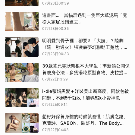
07月23日00:39
這畫面… 當貓群遇到一隻巨大草泥馬「竟
從人家屁股鑽進去」
07月23日00:35
明明愛到骨子裡，卻要叫「大嫂」？陸劇
《這一秒過火》張凌赫夢幻聯動王楚然，頂
級神顏同框畫面太好看
07月23日00:33
39歲莫允雯狀態根本大學生！準新娘公開保
養瘦身心法：多煲湯吃原型食物、皮拉提斯
搭配刮痧美容儀養出發光肌
07月22日13:29
i-dle薇娟黑髮＋洋裝美出新高度、同款包被
問翻，不到5千就收！加碼5款小資神包
07月22日09:14
想好好保養身體的時候就會懂！肌膚之鑰、
克蘭詩、SABON、歐舒丹、The Body
Shop這五個品牌用過真的回不去
07月22日04:03