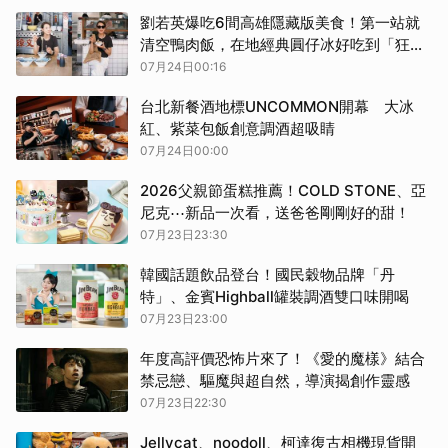
劉若英爆吃6間高雄隱藏版美食！第一站就
清空鴨肉飯，在地經典圓仔冰好吃到「狂喊
再一碗」
07月24日00:16
台北新餐酒地標UNCOMMON開幕 大冰
紅、紫菜包飯創意調酒超吸睛
07月24日00:00
2026父親節蛋糕推薦！COLD STONE、亞
尼克⋯新品一次看，送爸爸剛剛好的甜！
07月23日23:30
韓國話題飲品登台！國民穀物品牌「丹
特」、金賓Highball罐裝調酒雙口味開喝
07月23日23:00
年度高評價恐怖片來了！《愛的魔樣》結合
禁忌戀、驅魔與超自然，導演揭創作靈感
07月23日22:30
Jellycat、noodoll、柯達復古相機現貨開