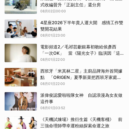
式收編晉升「正副主任」還分房
08月02日00:00
4星座2026下半年貴人運大開 感情工作雙
雙開花結果
08月01日23:00
電影頻道2／毛祁芸獻銀幕初吻給侯彥西
「一次OK」 當《陽光女子》臨演因「這動
作」被喊卡
08月01日22:00
西班牙「米其林二星」主廚品牌海外首間據
點 「ORIGEN」夏季新菜把西班牙家庭餐
桌搬進台北
08月01日22:00
派偉俊認愛啦啦隊女神 自認浪漫為女友做
這件事
08月01日03:52
《天機試煉場》推衍生篇《天機客棧》 前
三強命理師帶幸運粉絲探索命運之旅