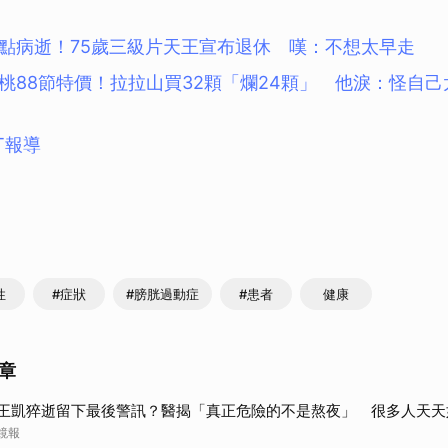
點病逝！75歲三級片天王宣布退休 嘆：不想太早走
桃88節特價！拉拉山買32顆「爛24顆」 他淚：怪自己
T報導
性
#症狀
#膀胱過動症
#患者
健康
章
王凱猝逝留下最後警訊？醫揭「真正危險的不是熬夜」 很多人天天
鏡報