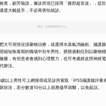
檢查，顧芳瑜說，像診所現已採用「腹部超音波」，從肚
適度大幅提升，不必再害怕就診。
廣告（請繼續閱讀本文）
肥大可視情況採藥物治療，或選擇水蒸氣消融術、攝護腺
望縮短恢復期的職場中壯年男性。膀胱過動症則以藥物穩
服藥，有些患者會感到心理壓力，也可考慮經皮脛神經電刺
代療法。
0歲以上男性可上網搜尋或至診所索取「IPSS攝護腺評量
尿狀況，若分數達10分以上就應儘早就醫，以免延誤。