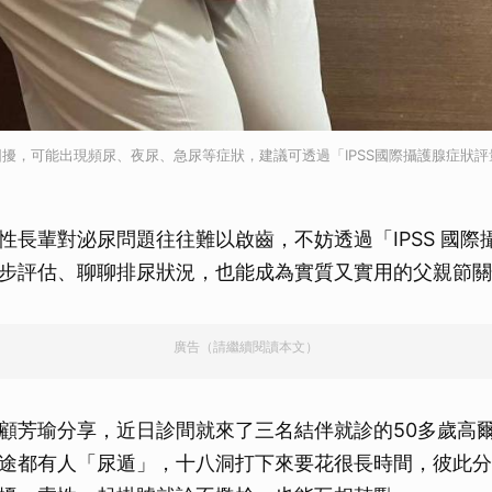
擾，可能出現頻尿、夜尿、急尿等症狀，建議可透過「IPSS國際攝護腺症狀
）
性長輩對泌尿問題往往難以啟齒，不妨透過「IPSS 國際
步評估、聊聊排尿狀況，也能成為實質又實用的父親節關
廣告（請繼續閱讀本文）
顧芳瑜分享，近日診間就來了三名結伴就診的50多歲高
途都有人「尿遁」，十八洞打下來要花很長時間，彼此分