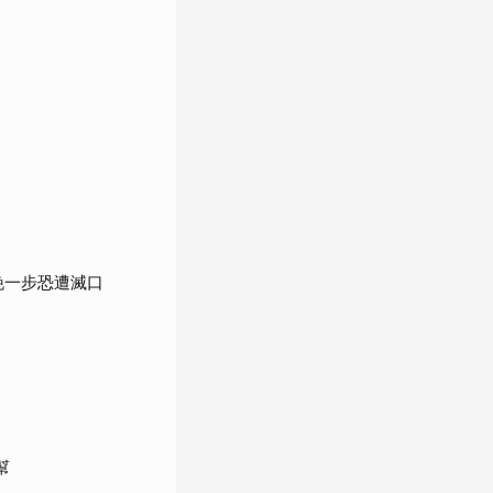
晚一步恐遭滅口
幫