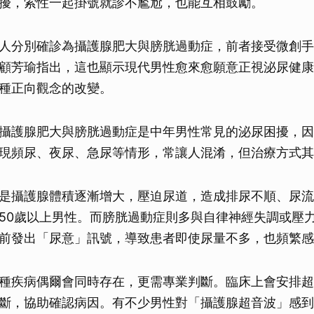
擾，索性一起掛號就診不尷尬，也能互相鼓勵。
人分別確診為攝護腺肥大與膀胱過動症，前者接受微創手
顧芳瑜指出，這也顯示現代男性愈來愈願意正視泌尿健康
種正向觀念的改變。
攝護腺肥大與膀胱過動症是中年男性常見的泌尿困擾，因
現頻尿、夜尿、急尿等情形，常讓人混淆，但治療方式其
是攝護腺體積逐漸增大，壓迫尿道，造成排尿不順、尿流
50歲以上男性。而膀胱過動症則多與自律神經失調或壓
前發出「尿意」訊號，導致患者即使尿量不多，也頻繁感
種疾病偶爾會同時存在，更需專業判斷。臨床上會安排超
斷，協助確認病因。有不少男性對「攝護腺超音波」感到