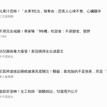
取消
比果汁恐怖！「水果1吃法」狠奪命：恐害人心律不整、心臟驟停
三立新聞網
不用完全戒糖！專家曝「1時機」吃甜食：不易變老、變胖
TVBS
幼兒園病毒大爆發！新冠橫掃全台成霸主
中天電視台
王凱猝逝掀起睡眠健康高度關注！醫籲：最危險的不是熬夜，而是「
華人健康網
脂肪肝逆轉！女工程師「聽醫師話」12週甩11公斤
中天電視台