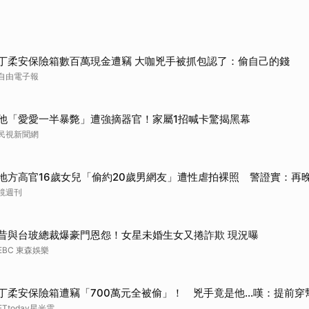
丁柔安保險箱數百萬現金遭竊 大咖兇手被抓包認了：偷自己的錢
自由電子報
他「愛愛一半暴斃」遭強摘器官！家屬1招喊卡驚揭黑幕
民視新聞網
地方高官16歲女兒「偷約20歲男網友」遭性虐拍裸照 警證實：再
鏡週刊
昔與台玻總裁爆豪門恩怨！女星未婚生女又捲詐欺 現況曝
EBC 東森娛樂
丁柔安保險箱遭竊「700萬元全被偷」！ 兇手竟是他...嘆：提前穿
ETtoday星光雲