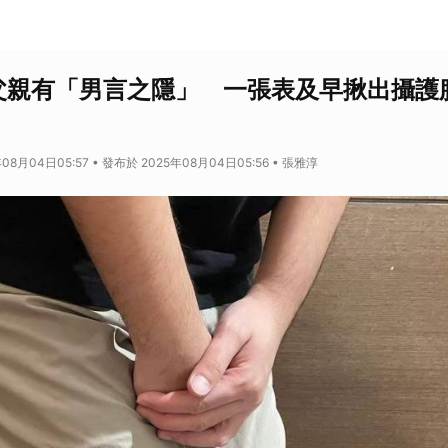
父親有「男言之隱」 一張表及早揪出攝護
08月04日05:57 • 發布於 2025年08月04日05:56 • 張雅淳