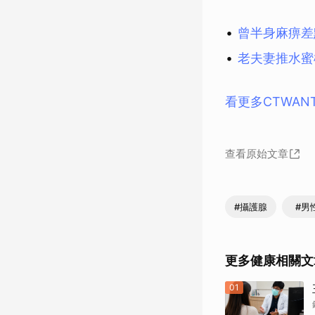
曾半身麻痹差
老夫妻推水蜜
看更多CTWAN
查看原始文章
#攝護腺
#男
更多健康相關文
01