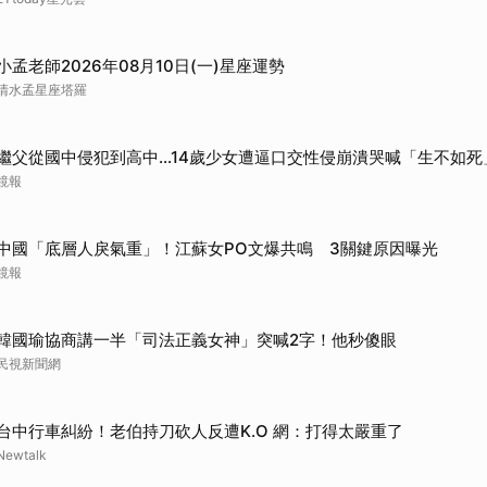
小孟老師2026年08月10日(一)星座運勢
清水孟星座塔羅
繼父從國中侵犯到高中…14歲少女遭逼口交性侵崩潰哭喊「生不如死
鏡報
中國「底層人戾氣重」！江蘇女PO文爆共鳴 3關鍵原因曝光
鏡報
韓國瑜協商講一半「司法正義女神」突喊2字！他秒傻眼
民視新聞網
台中行車糾紛！老伯持刀砍人反遭K.O 網：打得太嚴重了
Newtalk