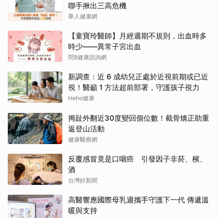
聯手揪出三高危機
華人健康網
【童寶玲醫師】月經週期不規則，出血時多
時少——異常子宮出血
問8健康諮詢網
新調查：近 6 成幼兒正處於近視前期或已近
視！醫籲 1 方法超前部署，守護孩子視力
Heho健康
拇趾外翻近30度變回個位數！截骨矯正助重
返登山活動
健康醫療網
反覆感冒竟是口咽癌 引發因子非菸、檳、
酒
台灣好新聞
高醫響應國際母乳週攜手守護下一代 傳遞溫
暖與支持