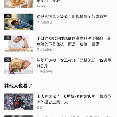
易變老、變胖
TVBS
04
幼兒園病毒大爆發！新冠橫掃全台成霸主
中天電視台
05
王凱猝逝掀起睡眠健康高度關注！醫籲：最
危險的不是熬夜，而是「這個」錯覺
華人健康網
06
脂肪肝逆轉！女工程師「聽醫師話」12週甩
11公斤
中天電視台
其他人也看了
王彥程太猛了！6局飆7K奪第10勝 韓職亞
洲外援史上第一人
鏡報