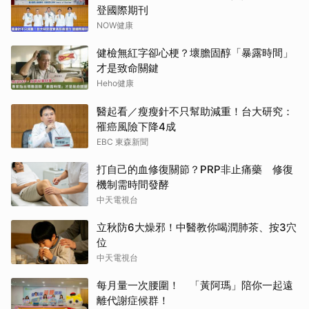
登國際期刊
NOW健康
健檢無紅字卻心梗？壞膽固醇「暴露時間」
才是致命關鍵
Heho健康
醫起看／瘦瘦針不只幫助減重！台大研究：
罹癌風險下降4成
EBC 東森新聞
打自己的血修復關節？PRP非止痛藥 修復
機制需時間發酵
中天電視台
立秋防6大燥邪！中醫教你喝潤肺茶、按3穴
位
中天電視台
每月量一次腰圍！ 「黃阿瑪」陪你一起遠
離代謝症候群！