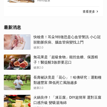
子視力
Heho健康
查看更多
最新消息
快檢查！耳朵1特徵恐是心血管警訊 小心冠
狀動脈疾病、腦血管病變找上門
健康2.0
無花果是「超級食物」能控血糖、保護精
子！醫提醒3族群要忌口
健康2.0
長壽祕訣竟是「花心」！哈佛研究：運動種
類越豐富 降低死亡風險越多
健康2.0
火鍋良伴！「凍豆腐」DIY超簡單 選對豆腐
口感升級 變吸湯海綿