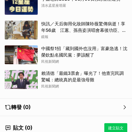
清水孟星座塔羅
快訊／天后御用化妝師陳聆薇驚傳病逝！享
年56歲 江蕙、孫燕姿演唱會幕後功臣、蔡
健雅崩潰難接受
鏡報
中國祭1招「藏到國外也沒用」富豪急逃！沈
榮欽點名國民黨：夢該醒了
民視新聞網
賴清德「最鐵3票倉」曝光了！他查完民調
驚喊：總統真的是最強母雞
民視新聞網
轉發 (0)
貼文 (0)
建立貼文