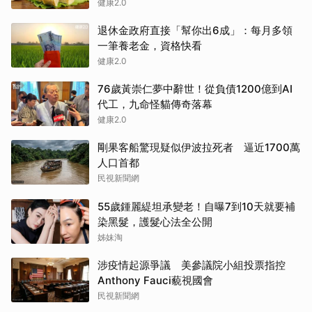
健康2.0
退休金政府直接「幫你出6成」：每月多領
一筆養老金，資格快看
健康2.0
76歲黃崇仁夢中辭世！從負債1200億到AI
代工，九命怪貓傳奇落幕
健康2.0
剛果客船驚現疑似伊波拉死者 逼近1700萬
人口首都
民視新聞網
55歲鍾麗緹坦承變老！自曝7到10天就要補
染黑髮，護髮心法全公開
姊妹淘
涉疫情起源爭議 美參議院小組投票指控
Anthony Fauci藐視國會
民視新聞網