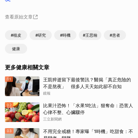
查看原始文章
#植皮
#研究
#時機
#王思翰
#患者
健康
更多健康相關文章
01
王凱猝逝留下最後警訊？醫揭「真正危險的
不是熬夜」 很多人天天如此卻不自知
鏡報
02
比果汁恐怖！「水果1吃法」狠奪命：恐害人
心律不整、心臟驟停
三立新聞網
03
不用完全戒糖！專家曝「1時機」吃甜食：不