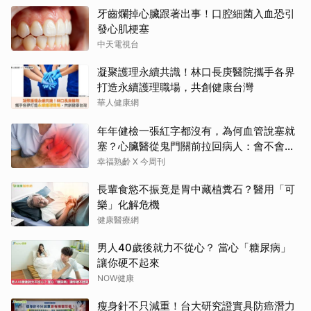
牙齒爛掉心臟跟著出事！口腔細菌入血恐引
發心肌梗塞
中天電視台
凝聚護理永續共識！林口長庚醫院攜手各界
打造永續護理職場，共創健康台灣
華人健康網
年年健檢一張紅字都沒有，為何血管說塞就
塞？心臟醫從鬼門關前拉回病人：會不會心
梗要看對數字
幸福熟齡 X 今周刊
長輩食慾不振竟是胃中藏植糞石？醫用「可
樂」化解危機
健康醫療網
男人40歲後就力不從心？ 當心「糖尿病」
讓你硬不起來
NOW健康
瘦身針不只減重！台大研究證實具防癌潛力