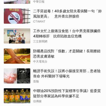
中華日報
二手菸超毒！40多歲女陪夫看病醫一句「妳
風險更高」 意外查出肺腺癌
CTWANT
工作太忙上腹痛沒食慾！台中男竟罹胰臟癌
4期轉移肝 抗癌陷敗血症危機
三立新聞網
防曬產品找對「係數」才是關鍵！長期擦錯
恐害皮膚過敏
中天電視台
離譜手術失誤！誤將小腸接至胃部，患者險
喪命 外科醫師下場曝光
造咖
中聯油20%預防性下架標準引爭議》藍委質
疑部分專家認為科學依據不足
信傳媒