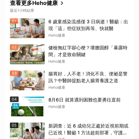
查看更多Heho健康
最近1小時結果
01
6 歲童感染流感僅 3 日病逝！醫籲：出
現「這」些症狀別再等、快就醫
Heho健康
02
健檢無紅字卻心梗？壞膽固醇「暴露時
間」才是致命關鍵
Heho健康
03
腸胃好，人不老！消化不良、便祕是警
訊？中醫師提點老人腸胃養護之道
Heho健康
04
8月6日 就算遇到困難也要勇往直前
Heho健康
05
新調查：近 6 成幼兒正處於近視前期或
已近視！醫籲 1 方法超前部署，守護孩