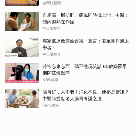
台灣好新聞
血脂高、脂肪肝、痛風同時找上門！中醫：
體內濕熱在作怪
中天電視台
專家還原致癌油會議 直言：姜至剛作風太
學者！
中天電視台
時常忘東忘西、聽不懂玩笑話 65歲婦罹早
期阿茲海默症
NOW健康
腸胃好，人不老！消化不良、便祕是警訊？
中醫師提點老人腸胃養護之道
Heho健康