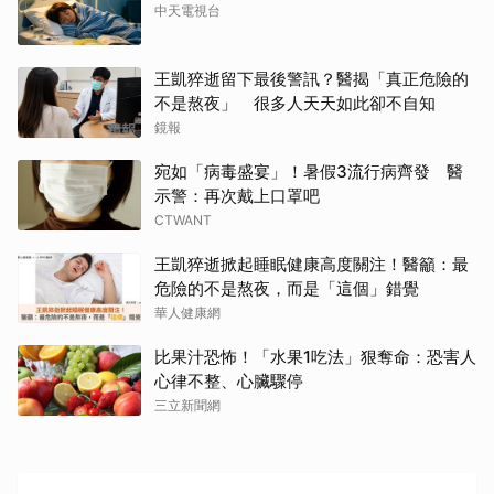
中天電視台
王凱猝逝留下最後警訊？醫揭「真正危險的
不是熬夜」 很多人天天如此卻不自知
鏡報
取消
宛如「病毒盛宴」！暑假3流行病齊發 醫
示警：再次戴上口罩吧
CTWANT
王凱猝逝掀起睡眠健康高度關注！醫籲：最
危險的不是熬夜，而是「這個」錯覺
華人健康網
比果汁恐怖！「水果1吃法」狠奪命：恐害人
心律不整、心臟驟停
三立新聞網