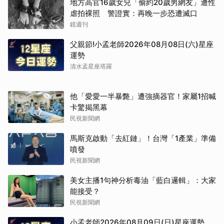
地方高官16歲女兒「偷約20歲男網友」遭性
虐拍裸照 警證實：再晚一步恐遭滅口
鏡週刊
父親節!小孟老師2026年08月08日(六)星座
運勢
清水孟星座塔羅
他「愛愛一半暴斃」遭強摘器官！家屬1招喊
卡驚揭黑幕
民視新聞網
馬斯克啟動「去紅鏈」！台灣「1產業」準備
噴發
民視新聞網
美女主播1句神分析毒油「藍白邏輯」：大家
能接受？
民視新聞網
小孟老師2026年08月09日(日)星座運勢