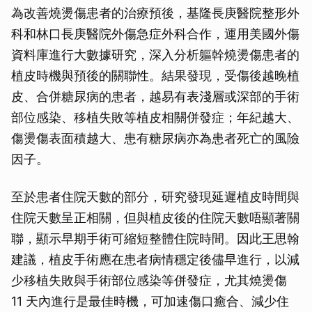
為改善燒燙傷患者的治療預後，基隆長庚醫院整形外
科和林口長庚醫院外傷急症外科合作，運用美國外傷
資料庫進行大數據研究，深入分析軀幹燒燙傷患者的
植皮時機與預後的關聯性。結果發現，受傷後越晚植
皮、合併糖尿病的患者，越易有表淺層或深部的手術
部位感染、移植失敗等植皮相關併發症；年紀越大、
傷燙傷表面積越大、患有糖尿病亦為患者死亡的風險
因子。
至於患者住院天數的部分，研究發現延遲植皮時間與
住院天數呈正相關，但與植皮後的住院天數唔顯著關
聯，顯示早期手術可縮短整體住院時間。因此王思翰
建議，植皮手術應在患者病情穩定後儘早進行，以減
少移植失敗與手術部位感染等併發症，尤其燒燙傷
11 天內進行是最佳時機，可加速傷口癒合、減少住