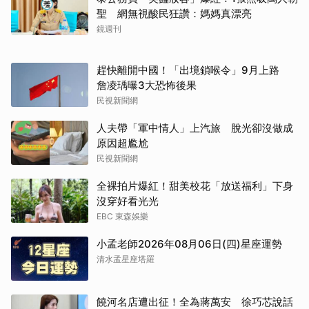
聖 網無視酸民狂讚：媽媽真漂亮
鏡週刊
趕快離開中國！「出境鎖喉令」9月上路
詹凌瑀曝3大恐怖後果
民視新聞網
人夫帶「軍中情人」上汽旅 脫光卻沒做成
原因超尷尬
民視新聞網
全裸拍片爆紅！甜美校花「放送福利」下身
沒穿好看光光
EBC 東森娛樂
小孟老師2026年08月06日(四)星座運勢
清水孟星座塔羅
饒河名店遭出征！全為蔣萬安 徐巧芯說話