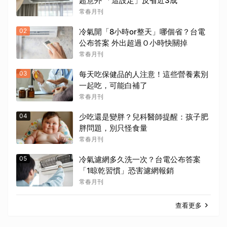
超意外 「這設定」反省近3成
常春月刊
02
冷氣開「8小時or整天」哪個省？台電
公布答案 外出超過Ｏ小時快關掉
常春月刊
03
每天吃保健品的人注意！這些營養素別
一起吃，可能白補了
常春月刊
04
少吃還是變胖？兒科醫師提醒：孩子肥
胖問題，別只怪食量
常春月刊
05
冷氣濾網多久洗一次？台電公布答案
「1晾乾習慣」恐害濾網報銷
常春月刊
查看更多