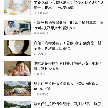
早餐吃錯小心越吃越累！營養師點名3大NG
組合：根本「台式安眠藥」
優活健康網
守護爸爸攝護腺健康 60歲男解尿異常 靠
PHI檢測及早揪出攝護腺癌
健康醫療網
宛如「病毒盛宴」！暑假3流行病齊發 醫
示警：再次戴上口罩吧
CTWANT
少吃還是變胖？兒科醫師提醒：孩子肥胖問
題，別只怪食量
常春月刊
剛果伊波拉疫情持續擴大 確診病例逼近
4000大關
民視新聞網
剛果伊波拉疫情創紀錄 傳播快5倍、無疫