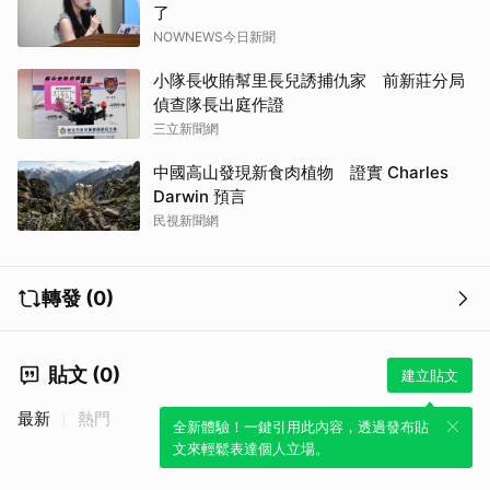
了
NOWNEWS今日新聞
小隊長收賄幫里長兒誘捕仇家 前新莊分局
偵查隊長出庭作證
三立新聞網
中國高山發現新食肉植物 證實 Charles
Darwin 預言
民視新聞網
轉發 (0)
貼文 (0)
建立貼文
最新
熱門
全新體驗！一鍵引用此內容，透過發布貼
文來輕鬆表達個人立場。