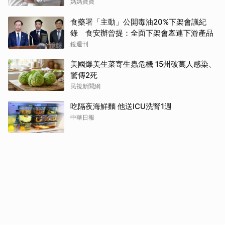
柔的大人
媽媽寶寶
食藥署「主動」公開毒油20%下架會議紀
錄 食安辦曾提：全面下架會牽連下游產品
鏡週刊
美國爆美生菜寄生蟲危機 15州破萬人感染、
驚傳2死
民視新聞網
吃隔夜海鮮麵 他送ICU洗腎1週
中華日報