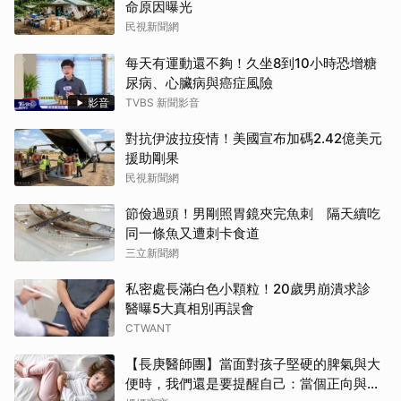
命原因曝光
民視新聞網
每天有運動還不夠！久坐8到10小時恐增糖
尿病、心臟病與癌症風險
影音
TVBS 新聞影音
對抗伊波拉疫情！美國宣布加碼2.42億美元
援助剛果
民視新聞網
節儉過頭！男剛照胃鏡夾完魚刺 隔天續吃
同一條魚又遭刺卡食道
三立新聞網
私密處長滿白色小顆粒！20歲男崩潰求診
醫曝5大真相別再誤會
CTWANT
【長庚醫師團】當面對孩子堅硬的脾氣與大
便時，我們還是要提醒自己：當個正向與溫