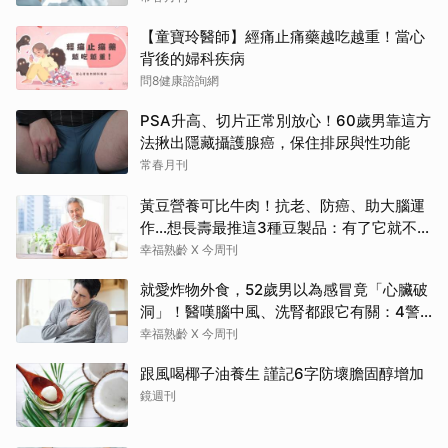
【童寶玲醫師】經痛止痛藥越吃越重！當心
背後的婦科疾病
問8健康諮詢網
PSA升高、切片正常別放心！60歲男靠這方
法揪出隱藏攝護腺癌，保住排尿與性功能
常春月刊
黃豆營養可比牛肉！抗老、防癌、助大腦運
作…想長壽最推這3種豆製品：有了它就不需
要醫生
幸福熟齡 X 今周刊
就愛炸物外食，52歲男以為感冒竟「心臟破
洞」！醫嘆腦中風、洗腎都跟它有關：4警
訊是心臟在呼救
幸福熟齡 X 今周刊
跟風喝椰子油養生 謹記6字防壞膽固醇增加
鏡週刊