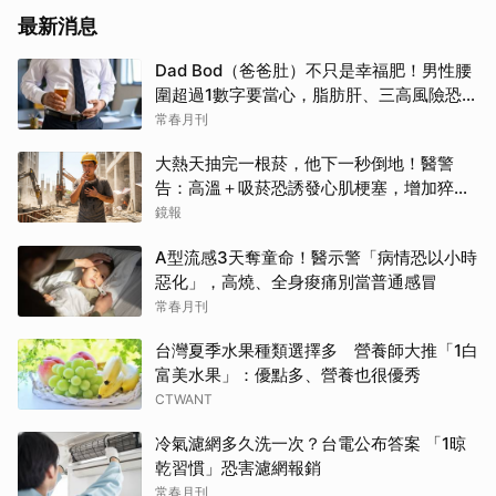
最新消息
Dad Bod（爸爸肚）不只是幸福肥！男性腰
圍超過1數字要當心，脂肪肝、三高風險恐悄
悄累積
常春月刊
大熱天抽完一根菸，他下一秒倒地！醫警
告：高溫＋吸菸恐誘發心肌梗塞，增加猝死
風險
鏡報
A型流感3天奪童命！醫示警「病情恐以小時
惡化」，高燒、全身痠痛別當普通感冒
常春月刊
台灣夏季水果種類選擇多 營養師大推「1白
富美水果」：優點多、營養也很優秀
CTWANT
冷氣濾網多久洗一次？台電公布答案 「1晾
乾習慣」恐害濾網報銷
常春月刊