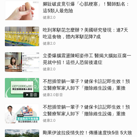
腳趾破皮竟引爆「心肌梗塞」！醫師點名：
這5類人最危險
健康2.0
吃到苯駢芘怎麼辦？美國研究發現：連7天
吃這食物，體內苯駢芘降7成
健康2.0
立委爆腦震盪陳昭姿停工 醫揭大腦如豆腐一
晃就中招！這些人恐留後遺症
健康2.0
不想插管躺一輩子？健保卡註記即生效！預
立醫療幫家人卸下「撤除維生設備」重擔
影音
健康2.0影音
不想插管躺一輩子？健保卡註記即生效！預
立醫療幫家人卸下「撤除維生設備」重擔
健康2.0
剛果伊波拉疫情失控！傳播速度快5倍 5大致