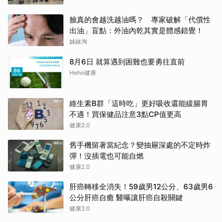
臉真的會越洗越油嗎？ 專家破解「代償性
出油」盲點：外油內乾其實是體感錯覺！
姊妹淘
8月6日 就算遇到困難也要勇往直前
Heho健康
維生素B群「這時吃」更好吸收還能緩腸胃
不適！買保健品注意3點CP值更高
健康2.0
舊手機留著當紀念？變抽屜深處的不定時炸
彈！沒插電也可能自燃
健康2.0
肝癌轉移全消失！59歲男12公分、63歲男6
公分肝癌自癒 醫曝讓肝癌自殺關鍵
健康2.0