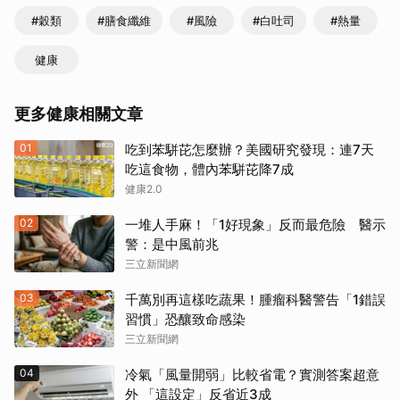
#穀類
#膳食纖維
#風險
#白吐司
#熱量
健康
更多健康相關文章
01
吃到苯駢芘怎麼辦？美國研究發現：連7天
吃這食物，體內苯駢芘降7成
健康2.0
02
一堆人手麻！「1好現象」反而最危險 醫示
警：是中風前兆
三立新聞網
03
千萬別再這樣吃蔬果！腫瘤科醫警告「1錯誤
習慣」恐釀致命感染
三立新聞網
04
冷氣「風量開弱」比較省電？實測答案超意
外 「這設定」反省近3成