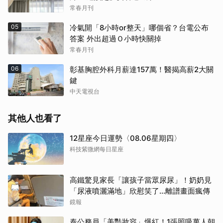
常春月刊
05
冷氣開「8小時or整天」哪個省？台電公布
答案 外出超過Ｏ小時快關掉
常春月刊
06
彰基胸腔外科月薪達157萬！醫揭高薪2大關
鍵
中天電視台
其他人也看了
12星座今日運勢〈08.06星期四〉
科技紫微網每日星座
高鐵驚見家長「讓孩子當眾尿尿」！奶奶見
「尿液噴灑滿地」欣慰笑了…離譜畫面瘋傳
鏡報
泰公務員「美豔妝容」爆紅！1張照吸萬人朝