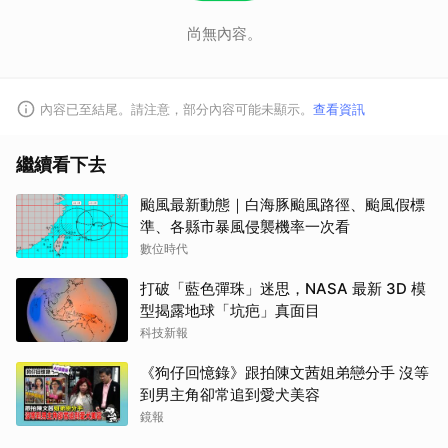
尚無內容。
內容已至結尾。請注意，部分內容可能未顯示。
查看資訊
繼續看下去
颱風最新動態｜白海豚颱風路徑、颱風假標
準、各縣市暴風侵襲機率一次看
數位時代
打破「藍色彈珠」迷思，NASA 最新 3D 模
型揭露地球「坑疤」真面目
科技新報
《狗仔回憶錄》跟拍陳文茜姐弟戀分手 沒等
到男主角卻常追到愛犬美容
鏡報