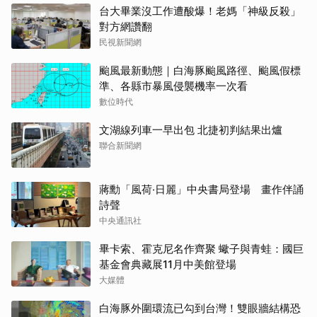
台大畢業沒工作遭酸爆！老媽「神級反殺」
對方網讚翻
民視新聞網
颱風最新動態｜白海豚颱風路徑、颱風假標
準、各縣市暴風侵襲機率一次看
數位時代
文湖線列車一早出包 北捷初判結果出爐
聯合新聞網
蔣勳「風荷‧日麗」中央書局登場 畫作伴誦
詩聲
中央通訊社
畢卡索、霍克尼名作齊聚 蠍子與青蛙：國巨
基金會典藏展11月中美館登場
大媒體
白海豚外圍環流已勾到台灣！雙眼牆結構恐