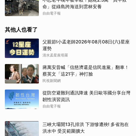
命」從綠島跨海送到雲林安養
自由電子報
其他人也看了
父親節!小孟老師2026年08月08日(六)星座
運勢
清水孟星座塔羅
蔣萬安昔喊「信慈濟還是信民進黨」翻車！
蔡英文「這21字」神打臉
民視新聞網
從防空避難到通訊降速 美日歐等國分享台灣
韌性演習資訊
自由電子報
三峽大壩開13孔排洪 下游慘遭殃! 多省泡在
洪水中 受災範圍擴大