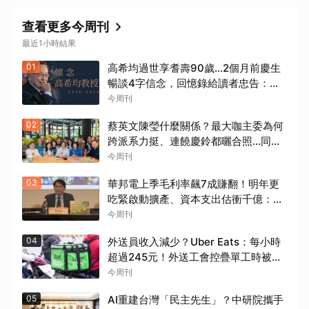
查看更多今周刊
最近1小時結果
01
高希均過世享耆壽90歲…2個月前慶生
暢談4字信念，回憶錄給讀者忠告：自
求多福、一切靠自己爭氣
今周刊
02
蔡英文陳瑩什麼關係？最大咖主委為何
跨派系力挺、連饒慶鈴都曬合照...同場
背後藏政壇合作內幕？
今周刊
03
華邦電上季毛利率飆7成賺翻！明年更
吃緊啟動擴產、資本支出估衝千億：黃
仁勳若想到，早入主記憶體廠
今周刊
04
外送員收入減少？Uber Eats：每小時
超過245元！外送工會控疊單工時被砍
半，勞動部認違法：按人處罰每案2萬
今周刊
05
AI重建台灣「民主先生」？中研院攜手