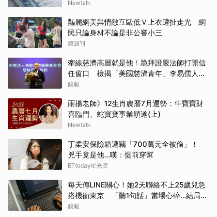
Newtalk
豔麗網美與情敵互毆低Ｖ上衣遭扯走光 網
民只論身材不論是非公審小三
鏡週刊
牽線慈濟高層就是他！跪拜證嚴法師打開信
任窗口 檢揭「美國慈濟青年」李易儒人脈
網絡
鏡報
雨揚老師》12生肖農曆7月運勢：牛寶寶財
喜臨門、蛇寶寶事業順遂(上)
Newtalk
丁柔安保險箱遭竊「700萬元全被偷」！
兇手竟是他...嘆：提前穿幫
ETtoday星光雲
每天傳LINE關心！她2天聯絡不上25歲兒急
搭機衝東京 「聽1句話」當場心碎...結局看
哭網
鏡報