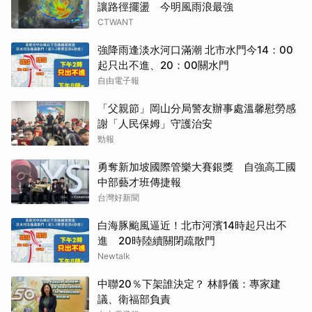
讓路徑擺盪 今明風雨浪最強
CTWANT
強降雨逢淡水河口滿潮 北市水門今14：00
起只出不進、20：00關水門
自由電子報
「父親節」岡山分局警友辦事處溫馨慰勞感
謝「人民保姆」守護治安
勁報
勇奪新加坡國際管樂大賽銀獎 自強高工國
中部藝才班傳捷報
台灣好新聞
白海豚颱風逼近！北市河濱14時起只出不
進 20時陸續關閉疏散門
Newtalk
中聯20％下架誰決定？ 林靜儀：專家建
議、衛福部負責