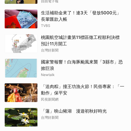
自由電子報
生活補助金來了！連3天「發放5000元」
長輩匯款入帳
TVBS
桃園航空城計畫第11標區徵工程順利決標
預計11月開工
台灣好新聞
國家警報響！白海豚颱風來襲「3縣市」恐
掀巨浪
Newtalk
「送肉粽」撞王功漁火節！民俗專家：「一
動作」保平安
民視新聞網
「蓮」映山豬湖 漫遊初秋好時光
台灣好新聞