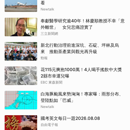
看
Newtalk
奉獻醫學研究逾40年！林慶順教授不幸「意
外離世」 女兒悲痛證實了
三立新聞網
新北行動治理前進深坑、石碇、坪林及烏
來 推動茶產業與觀光再升級
勁報
花115元爽抱1000萬！4人喝手搖飲中大獎
2縣市幸運兒曝
EBC 東森新聞
白海豚颱風來勢洶洶！專家曝：雨形分布、
登陸點如「巴威」
Newtalk
國考英文每日一題2026.08.08
自由電子報