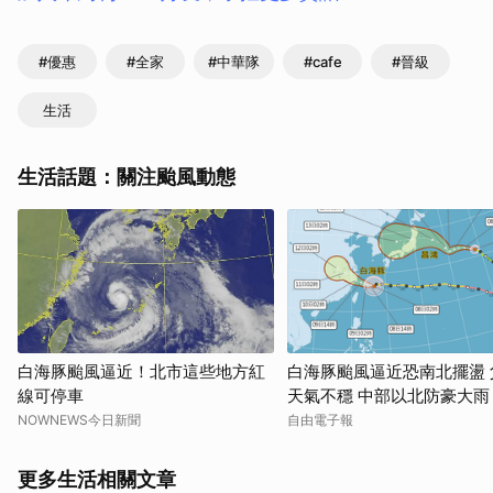
#優惠
#全家
#中華隊
#cafe
#晉級
生活
生活話題：關注颱風動態
白海豚颱風逼近！北市這些地方紅
白海豚颱風逼近恐南北擺盪 
線可停車
天氣不穩 中部以北防豪大雨
NOWNEWS今日新聞
自由電子報
更多生活相關文章