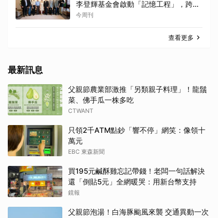
李登輝基金會啟動「記憶工程」，跨界
共商民主傳承契機
今周刊
查看更多
最新訊息
父親節農業部激推「另類親子料理」！龍鬚
菜、佛手瓜一株多吃
CTWANT
只領2千ATM點鈔「響不停」網笑：像領十
萬元
EBC 東森新聞
買195元鹹酥雞忘記帶錢！老闆一句話解決
還「倒貼5元」全網暖哭：用新台幣支持
鏡報
父親節泡湯！白海豚颱風來襲 交通異動一次