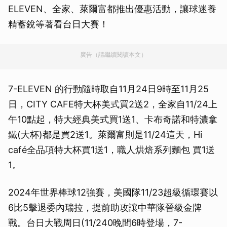
ELEVEN、全家、萊爾富都推出優惠活動，讓球迷養
精蓄銳等著看台日大賽！
廣告（請繼續閱讀本文）
7-ELEVEN 的行動隨時取自11月24日9時至11月25
日，CITY CAFE特大杯美式買2送2，全家自11/24上
午10點起，特大經典美式買1送1、卡布奇諾和特濃拿
鐵(大杯)都是買2送1。萊爾富則是11/24這天，Hi
café全品項特大杯買1送1，職人烘焙系列麵包 買1送
1。
2024年世界棒球12強賽，美國隊11/23超級循環賽以
6比5擊退委內瑞拉，提前助攻讓中華隊晉級金牌
戰。台日大戰周日(11/240晚間6時登場，7-