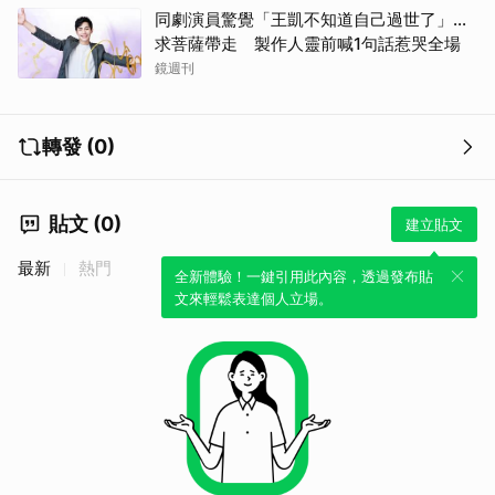
同劇演員驚覺「王凱不知道自己過世了」...
求菩薩帶走 製作人靈前喊1句話惹哭全場
鏡週刊
轉發 (0)
貼文 (0)
建立貼文
最新
熱門
全新體驗！一鍵引用此內容，透過發布貼
文來輕鬆表達個人立場。