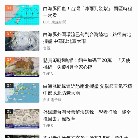
01
白海豚回血！台灣「炸雨到發紫」 雨區時程
一次看
EBC 東森新聞
02
白海豚外圍環流已勾到台灣陸地！路徑南北
擺盪 中部以北豪大雨
台視
03
懸賞8萬找嘸貓！飼主加碼至20萬 「天使
橘貓」失蹤4月全家心碎
TVBS
04
白海豚颱風逼近恐南北擺盪 父親節天氣不穩
中部以北防豪大雨
自由電子報
05
外媒讚台灣發票解決逃稅 學者打臉「錢全
撒回去」籲改革
TVBS
06
不忍老牛晚年被宰殺！她花2.5萬「買牛救