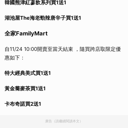
韓國熊津紅蔘飲系列買1送1
湖池屋The海老勁辣唐辛子買1送1
全家FamilyMart
自11/24 10:00開賣至當天結束 ，隨買跨店取限定優
惠如下：
特大經典美式買1送1
黃金蕎麥茶買1送1
卡布奇諾買2送1
廣告（請繼續閱讀本文）