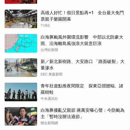
高雄人好忙！假日景點再+1 全台最大免門
票親子樂園開幕
TVBS
白海豚颱風外圍環流影響 中部以北防豪大
雨、沿海離島風強浪大留意巨浪
台灣好新聞
新／新北新樹路、大安路口 「路面破裂」大
量滲水
EBC 東森新聞
青年壯遊點推夜間限定 探東亞摺翅蝠、諸
羅樹蛙
中央通訊社
白海豚擾亂父親節 蔣萬安曝心聲：今防颱為
主「暫時沒辦法過節」
聯合新聞網