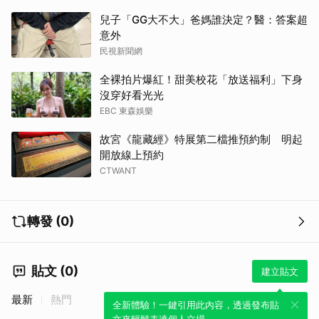
兒子「GG大不大」爸媽誰決定？醫：答案超
意外
民視新聞網
全裸拍片爆紅！甜美校花「放送福利」下身
沒穿好看光光
EBC 東森娛樂
故宮《龍藏經》特展第二檔推預約制 明起
開放線上預約
CTWANT
轉發 (0)
貼文 (0)
建立貼文
最新
熱門
全新體驗！一鍵引用此內容，透過發布貼