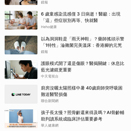
鏡報
6 歲童感染流感僅 3 日病逝！醫籲：出現
「這」些症狀別再等、快就醫
Heho健康
以為洞洞鞋是「雨天神鞋」？藥師搖頭示警
「1特性」淪黴菌完美溫床：香港腳的元兇
鏡報
護眼模式開了還是傷眼？醫揭關鍵：休息比
藍光濾鏡更重要
中天電視台
廚房沒曬太陽照樣中暑 40歲廚師突呼吸困
難送醫腎損傷
聯合新聞網
孩子長太慢？照骨齡還來得及嗎？AI骨齡輔
助判讀系統成臨床評估重要參考
華人健康網