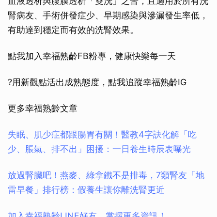
血液透析與腹膜透析「雙洗」之苦，且適用於所有洗
腎病友、手術併發症少、早期感染與滲漏發生率低，
有助達到穩定而有效的洗腎效果。
點我加入幸福熟齡FB粉專，健康快樂每一天
?用新觀點活出成熟態度，點我追蹤幸福熟齡IG
更多幸福熟齡文章
失眠、肌少症都跟腸胃有關！醫教4字訣化解「吃
少、脹氣、排不出」困擾：一日養生時辰表曝光
放過腎臟吧！燕麥、綠拿鐵不是排毒，7類腎友「地
雷早餐」排行榜：假養生讓你離洗腎更近
加入幸福熟齡LINE好友，掌握更多資訊！