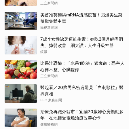
三立新聞網
美首准莫德納mRNA流感疫苗！另爆美生菜
辣椒集體中毒
民視新聞網
7成↑女性缺乏這維生素！她吃2個月經痛消
失、掉髮改善 網大讚：人生升級神器
鏡報
比果汁恐怖！「水果1吃法」狠奪命：恐害人
心律不整、心臟驟停
三立新聞網
醫起看／20歲男私密處驚見「白刺顆粒」醫
揭真相
EBC 東森新聞
治療免再跑外縣市！宜蘭70歲婦心房顫動多
年 在地接受電燒治療改善心悸
健康醫療網