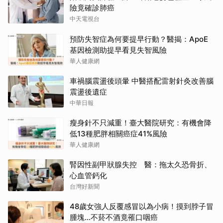
險竟確診肺癌
中天電視台
預防失智症為何要提早行動？醫揭：ApoE
基因檢測助提早看見失智風險
華人健康網
車禍腦震盪後頭暈 中醫搭配雷射針灸改善腦
震盪後遺症
中華日報
瘦身針不只減重！臺大醫院研究：有機會降
低13種肥胖相關癌症41%風險
華人健康網
腎因性副甲狀腺失控 醫：拖太久恐骨折、
心血管鈣化
台灣好新聞
48歲女強人反覆感冒以為小病！摸到脖子冒
腫塊...不菸不酒竟罹口咽癌