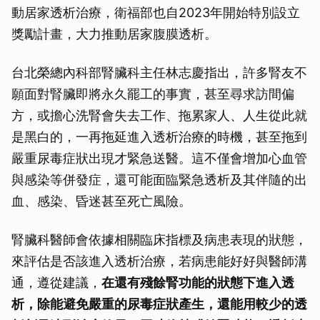
動居家透析治療，衛福部也自2023年開始特別設立
獎勵計畫，大力推動居家腹膜透析。
台北榮總內科部腎臟科主任林志慶指出，許多腎友不
願面對腎臟即將永久罷工的事實，甚至尋求訪間偏
方，或擔心洗腎會失去工作、拖累家人、人生從此就
是黑白的，一再拖延進入透析治療的時機，甚至拖到
嚴重尿毒症狀出現才緊急送醫。這不僅會增加心血管
與感染等併發症，還可能面臨緊急透析及其伴隨的出
血、感染、昏迷甚至死亡風險。
腎臟科醫師會依據相關臨床指標及病患表現的狀態，
來評估是否該進入透析治療，若病患能好好與醫師溝
通，遵從建議，
在還有殘餘腎功能的狀態下進入透
析，除能避免嚴重的尿毒症狀產生，還能用較少的透