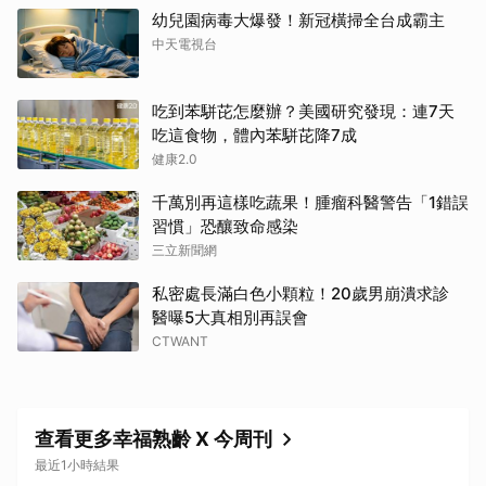
幼兒園病毒大爆發！新冠橫掃全台成霸主
中天電視台
吃到苯駢芘怎麼辦？美國研究發現：連7天
吃這食物，體內苯駢芘降7成
健康2.0
千萬別再這樣吃蔬果！腫瘤科醫警告「1錯誤
習慣」恐釀致命感染
三立新聞網
私密處長滿白色小顆粒！20歲男崩潰求診
醫曝5大真相別再誤會
CTWANT
查看更多幸福熟齡 X 今周刊
最近1小時結果