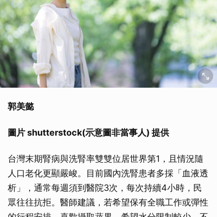
郭美懿
圖片 shutterstock(示意圖非當事人) 提供
台灣末期腎病與洗腎率雙雙位居世界第1，且情況隨
人口老化更顯嚴峻。目前國內洗腎患者多採「血液透
析」，通常每週須到醫院3次，每次持續4小時，民
眾往往抗拒。醫師建議，若希望保有全職工作或彈性
的行程安排、喜歡攝取蔬果、希望水分限制較少、不