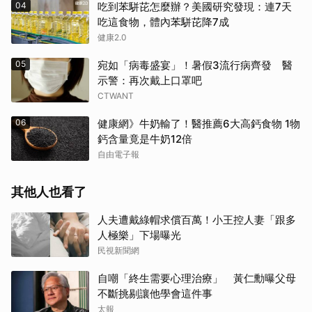
04
吃到苯駢芘怎麼辦？美國研究發現：連7天
吃這食物，體內苯駢芘降7成
健康2.0
05
宛如「病毒盛宴」！暑假3流行病齊發 醫
示警：再次戴上口罩吧
CTWANT
06
健康網》牛奶輸了！醫推薦6大高鈣食物 1物
鈣含量竟是牛奶12倍
自由電子報
其他人也看了
人夫遭戴綠帽求償百萬！小王控人妻「跟多
人極樂」下場曝光
民視新聞網
自嘲「終生需要心理治療」 黃仁勳曝父母
不斷挑剔讓他學會這件事
太報