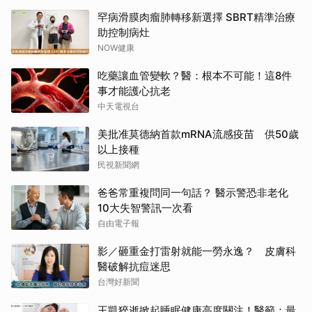
罕病滑膜肉瘤肺轉移新選擇 SBRT精準治療
助控制病灶
NOW健康
吃藥讓血管變軟？醫：根本不可能！這8件
事才能護心抗老
中天電視台
美批准莫德納首款mRNA流感疫苗 供50歲
以上接種
民視新聞網
爸爸常重複問同一句話？ 醫示警恐非老化
10大失智警訊一次看
自由電子報
影／砸重金打雷射就能一勞永逸？ 皮膚科
醫破解抗痘迷思
台灣好新聞
王凱猝逝掀起睡眠健康高度關注！醫籲：最