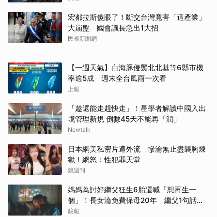
宏都拉斯傻眼了！斷交台灣竟害「這產業」
大崩盤 國會議長急出1大招
民視新聞網
【一週天氣】白海豚侵襲北北基等6縣市機
率逾5成 週末全台風雨一次看
上報
「趁還能走趕快走」！星學者解讀中國入出
境管理新規 倒數45天不能再「潤」
Newtalk
日本網美私密片遭外流 慘淪無止盡襲胸煉
獄！網怒：性犯罪天堂
鏡週刊
媽媽為討好繼父狂生6胎還喊「想再生一
個」！長女淪免費保母20年 繼父1句話嚇
到逃家
鏡報