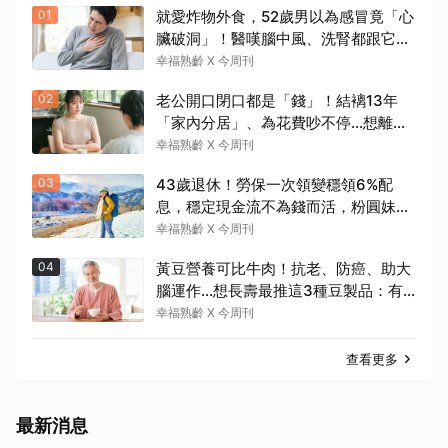
01
就愛炸物外食，52歲男以為感冒竟「心
臟破洞」！醫嘆腦中風、洗腎都跟它有
關：4警訊是心臟在呼救
幸福熟齡 X 今周刊
02
老公開口閉口都是「錢」！結褵13年
「家內分居」、為花費吵不停…想離婚
卻怕養不活自己：還要忍3年？
幸福熟齡 X 今周刊
03
43歲退休！勞保一次領變穩領6%配
息，穩定現金流不為錢而活，粉圓妹：
做喜歡的事忙得很開心
幸福熟齡 X 今周刊
04
黃豆營養可比牛肉！抗老、防癌、助大
腦運作…想長壽最推這3種豆製品：有
了它就不需要醫生
幸福熟齡 X 今周刊
查看更多
最新消息