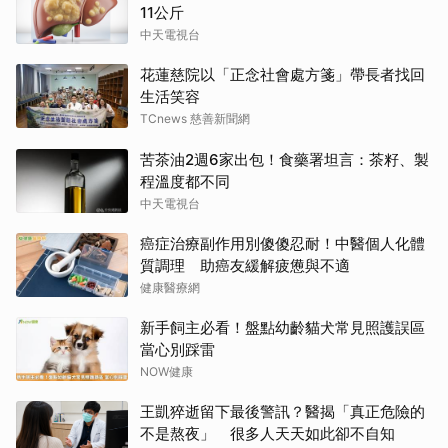
11公斤
中天電視台
花蓮慈院以「正念社會處方箋」帶長者找回
生活笑容
TCnews 慈善新聞網
苦茶油2週6家出包！食藥署坦言：茶籽、製
程溫度都不同
中天電視台
癌症治療副作用別傻傻忍耐！中醫個人化體
質調理 助癌友緩解疲憊與不適
健康醫療網
新手飼主必看！盤點幼齡貓犬常見照護誤區
當心別踩雷
NOW健康
王凱猝逝留下最後警訊？醫揭「真正危險的
不是熬夜」 很多人天天如此卻不自知