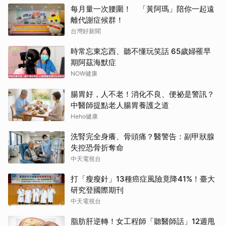
每月量一次腰圍！ 「黃阿瑪」陪你一起遠
離代謝症候群！
台灣好新聞
時常忘東忘西、聽不懂玩笑話 65歲婦罹早
期阿茲海默症
NOW健康
腸胃好，人不老！消化不良、便祕是警訊？
中醫師提點老人腸胃養護之道
Heho健康
洗腎完全身癢、骨頭痛？醫警告：副甲狀腺
失控恐骨折奪命
中天電視台
打「瘦瘦針」13種癌症風險竟降41%！臺大
研究登國際期刊
中天電視台
脂肪肝逆轉！女工程師「聽醫師話」12週甩