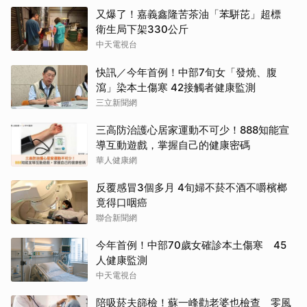
又爆了！嘉義鑫隆苦茶油「苯駢芘」超標
衛生局下架330公斤
中天電視台
快訊／今年首例！中部7旬女「發燒、腹
瀉」染本土傷寒 42接觸者健康監測
三立新聞網
三高防治護心居家運動不可少！888知能宣
導互動遊戲，掌握自己的健康密碼
華人健康網
反覆感冒3個多月 4旬婦不菸不酒不嚼檳榔
竟得口咽癌
聯合新聞網
今年首例！中部70歲女確診本土傷寒 45
人健康監測
中天電視台
陪吸菸夫篩檢！蘇一峰勸老婆也檢查 零風