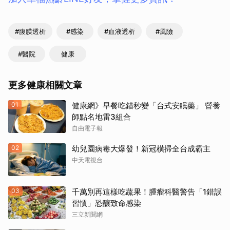
#腹膜透析
#感染
#血液透析
#風險
#醫院
健康
更多健康相關文章
01
健康網》早餐吃錯秒變「台式安眠藥」 營養
師點名地雷3組合
自由電子報
取消
02
幼兒園病毒大爆發！新冠橫掃全台成霸主
中天電視台
03
千萬別再這樣吃蔬果！腫瘤科醫警告「1錯誤
習慣」恐釀致命感染
三立新聞網