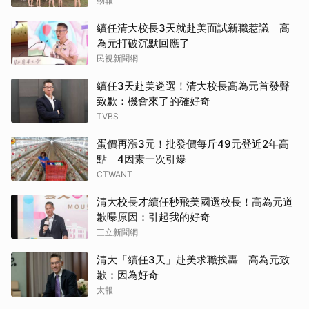
勁報
續任清大校長3天就赴美面試新職惹議 高
為元打破沉默回應了
民視新聞網
續任3天赴美遴選！清大校長高為元首發聲
致歉：機會來了的確好奇
TVBS
蛋價再漲3元！批發價每斤49元登近2年高
點 4因素一次引爆
CTWANT
清大校長才續任秒飛美國選校長！高為元道
歉曝原因：引起我的好奇
三立新聞網
清大「續任3天」赴美求職挨轟 高為元致
歉：因為好奇
太報