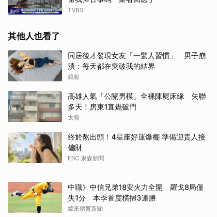
TVBS
其他人也看了
同居後才發現女友「一驚人習慣」 男子崩
潰：每天都在突破我的結界
鏡報
高雄人氣「公關男模」全裸陳屍床緣 失聯
多天！房東1直覺破門
太報
終於熬出頭！4星座好運爆棚 準備迎貴人接
偏財
EBC 東森新聞
中職》中信兄弟18安火力全開 羅戈8局僅
失1分 本季首度橫掃3連勝
緯來體育新聞