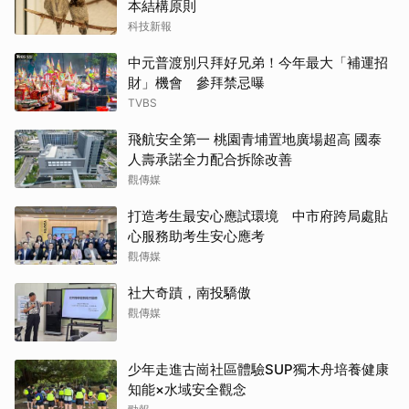
本結構原則
科技新報
中元普渡別只拜好兄弟！今年最大「補運招
財」機會 參拜禁忌曝
TVBS
飛航安全第一 桃園青埔置地廣場超高 國泰
人壽承諾全力配合拆除改善
觀傳媒
打造考生最安心應試環境 中市府跨局處貼
心服務助考生安心應考
觀傳媒
社大奇蹟，南投驕傲
觀傳媒
少年走進古崗社區體驗SUP獨木舟培養健康
知能×水域安全觀念