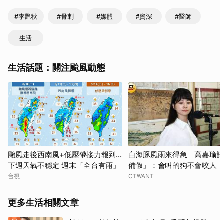
#李艷秋
#骨刺
#媒體
#資深
#醫師
生活
生活話題：關注颱風動態
颱風走後西南風+低壓帶接力報到...
白海豚風雨來得急 高嘉瑜
下週天氣不穩定 週末「全台有雨」
備假」：會叫的狗不會咬人
台視
CTWANT
更多生活相關文章