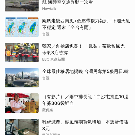
航 海陸空交通異動一次看
Newtalk
颱風走後西南風+低壓帶接力報到...下週天氣
不穩定 週末「全台有雨」
台視
獨家／創始店也關！ 「鳳梨」茶飲曾風光
今剩3店苦撐
EBC 東森新聞
全球最佳移居地揭曉 台灣勇奪第5狠甩日.韓
台視
（有影片）／雨中排長龍！白沙屯捐血10週
年募306袋鮮血
觀傳媒
雞蛋減產、颱風預期買氣增加 本週蛋價漲
3元