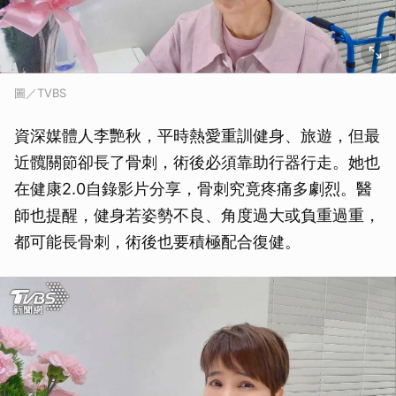
圖／TVBS
資深媒體人李艷秋，平時熱愛重訓健身、旅遊，但最
近髖關節卻長了骨刺，術後必須靠助行器行走。她也
在健康2.0自錄影片分享，骨刺究竟疼痛多劇烈。醫
師也提醒，健身若姿勢不良、角度過大或負重過重，
都可能長骨刺，術後也要積極配合復健。