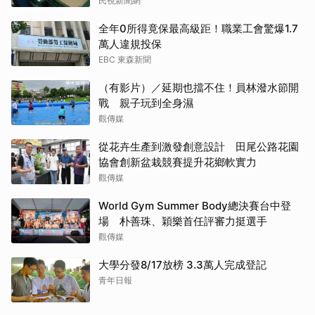
民視新聞網
全年0所得竟保最高級距！職業工會驚爆1.7
萬人違規投保
EBC 東森新聞
（有影片）／延期也擋不住！員林潑水節開
戰 親子玩到全身濕
觀傳媒
從花卉生產到激發創意設計 田尾公路花園
協會創新盆栽競賽提升花鄉軟實力
觀傳媒
World Gym Summer Body總決賽台中登
場 朴善珠、穎樂首任評審力挺選手
觀傳媒
大學分發8/17放榜 3.3萬人完成登記
青年日報