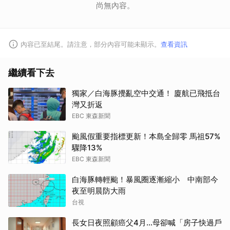
尚無內容。
內容已至結尾。請注意，部分內容可能未顯示。
查看資訊
繼續看下去
獨家／白海豚攪亂空中交通！ 廈航已飛抵台
灣又折返
EBC 東森新聞
颱風假重要指標更新！本島全歸零 馬祖57%
驟降13%
EBC 東森新聞
白海豚轉輕颱！暴風圈逐漸縮小 中南部今
夜至明晨防大雨
台視
長女日夜照顧癌父4月…母卻喊「房子快過戶