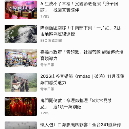
AI生成不了幸福！父親節教會演「浪子回
頭」 找回真實陪伴
TVBS
降雨熱區南移！中南部下到「一片紅」2縣
市地區停班課達標
EBC 東森新聞
嘉義市政府「青領派」社團營隊 經驗傳承培
育領導力
青年日報
2026山谷音樂節《rmdax｜破曉》11月花蓮
銅門感受魅力
青年日報
鬼門開倒數！命理師整理「8大常見禁
忌」 這1項千萬別做
TVBS
懶人包》白海豚颱風影響！全台241航班停