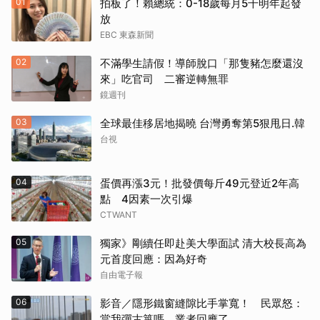
01
拍板了！賴總統：0-18歲每月5千明年起發
放
EBC 東森新聞
02
不滿學生請假！導師脫口「那隻豬怎麼還沒
來」吃官司 二審逆轉無罪
鏡週刊
03
全球最佳移居地揭曉 台灣勇奪第5狠甩日.韓
台視
04
蛋價再漲3元！批發價每斤49元登近2年高
點 4因素一次引爆
CTWANT
05
獨家》剛續任即赴美大學面試 清大校長高為
元首度回應：因為好奇
自由電子報
06
影音／隱形鐵窗縫隙比手掌寬！ 民眾怒：
當我彈古箏嗎 業者回應了