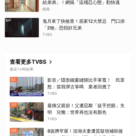
給弟弟」！網揭「這殘忍心態」勸快逃
鏡報
鬼月來了快檢查！居家12大禁忌 門口掛
「2物」恐招好兄弟
TVBS
查看更多TVBS
最近1小時結果
01
影音／隱形鐵窗縫隙比手掌寬！ 民眾
怒：當我彈古箏嗎 業者回應了
TVBS
02
最痛父親節！父遭惡鄰「徒手挖眼」失
明 兒慟：世界再也沒有顏色
TVBS
03
8孩擠窄屋！澎湖夫妻遭質疑領補助後