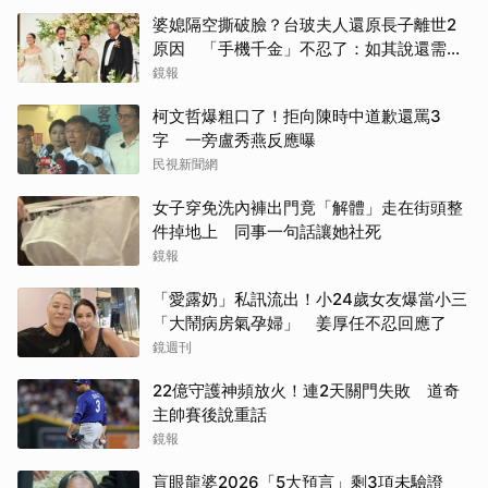
婆媳隔空撕破臉？台玻夫人還原長子離世2
原因 「手機千金」不忍了：如其說還需要
離開嗎？
鏡報
柯文哲爆粗口了！拒向陳時中道歉還罵3
字 一旁盧秀燕反應曝
民視新聞網
女子穿免洗內褲出門竟「解體」走在街頭整
件掉地上 同事一句話讓她社死
鏡報
「愛露奶」私訊流出！小24歲女友爆當小三
「大鬧病房氣孕婦」 姜厚任不忍回應了
鏡週刊
22億守護神頻放火！連2天關門失敗 道奇
主帥賽後說重話
鏡報
盲眼龍婆2026「5大預言」剩3項未驗證