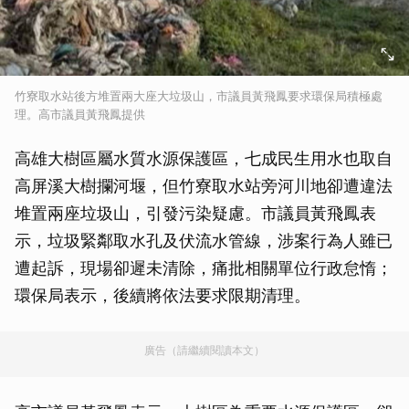
竹寮取水站後方堆置兩大座大垃圾山，市議員黃飛鳳要求環保局積極處
理。高市議員黃飛鳳提供
高雄大樹區屬水質水源保護區，七成民生用水也取自
高屏溪大樹攔河堰，但竹寮取水站旁河川地卻遭違法
堆置兩座垃圾山，引發污染疑慮。市議員黃飛鳳表
示，垃圾緊鄰取水孔及伏流水管線，涉案行為人雖已
遭起訴，現場卻遲未清除，痛批相關單位行政怠惰；
環保局表示，後續將依法要求限期清理。
廣告（請繼續閱讀本文）