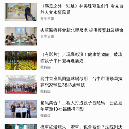
《塵囂之外・駐足》林美珠寫生創作 看見自
然人文永恆風景
青年日報
杏華醫療拜會新北榮服處 提供優質就業機會
青年日報
（有影片）／玩爆彰濱！健康博物館、玻璃
館親子半日遊再逛鹿港
觀傳媒
龍井首座風雨籃球場啟用 台中市運動局攜
夢想家球星3對3尬球技
觀傳媒
爸氣集合！工程人打造親子冒險島 公益嘉
年華邀13社福機構同樂
觀傳媒
機車紅燈熄火「牽車」也會被罰？法院判決