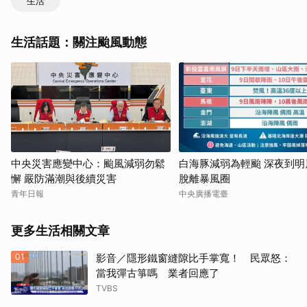
生活
生活話題：關注颱風動態
中央災害應變中心：颱風減弱勿鬆
白海豚減弱為輕颱 深夜到明
懈 嚴防滿潮與後續災害
脫離暴風圈
青年日報
中央廣播電臺
更多生活相關文章
01
影音／隱形鐵窗縫隙比手掌寬！ 民眾怒：
當我彈古箏嗎 業者回應了
TVBS