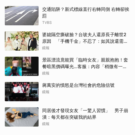
交通陷阱？新式標線直行右轉同側 右轉卻挨
罰
TVBS
婆媳隔空撕破臉？台玻夫人還原長子離世2
原因 「手機千金」不忍了：如其說還需要
離開嗎？
鏡報
景區漂流竟能買「臨時女友」親親抱抱！套
餐暗黑價碼曝光…客服：內容「稍微有一點
尺度」
鏡報
蔣萬安的憤怒是台灣社會的危險信號
鏡報
同居後才發現女友「一驚人習慣」 男子崩
潰：每天都在突破我的結界
鏡報