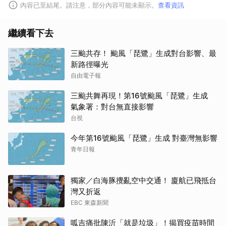
內容已至結尾。請注意，部分內容可能未顯示。
查看資訊
繼續看下去
三颱共存！ 颱風「琵鷺」生成對台影響、最
新路徑曝光
自由電子報
三颱共舞再現！第16號颱風「琵鷺」生成
氣象署：對台無直接影響
台視
今年第16號颱風「琵鷺」生成 對臺灣無影響
青年日報
獨家／白海豚攪亂空中交通！ 廈航已飛抵台
灣又折返
EBC 東森新聞
呱吉痛批陳沂「就是垃圾」！揭買疫苗時間