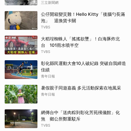
三立新聞網
公仔開箱變災難！Hello Kitty「後腦勺長滿
泡」 退換貨卡關
TVBS
大稻埕蜘蛛人「搖搖欲墜」！白海豚炸北
台 101雨水噴半空
TVBS
彰化縣民運動大會10人破紀錄 突破自我締造
佳績
青年日報
暑假親子同遊嘉義 多元活動探索在地風采
青年日報
網傳台中「送肉粽到彰化芳苑殯儀館」化
煞 鄉公所鄭重駁斥
TVBS