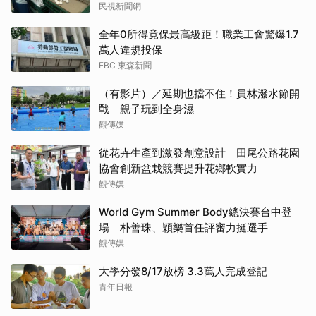
民視新聞網
全年0所得竟保最高級距！職業工會驚爆1.7
萬人違規投保
EBC 東森新聞
（有影片）／延期也擋不住！員林潑水節開
戰 親子玩到全身濕
觀傳媒
從花卉生產到激發創意設計 田尾公路花園
協會創新盆栽競賽提升花鄉軟實力
觀傳媒
World Gym Summer Body總決賽台中登
場 朴善珠、穎樂首任評審力挺選手
觀傳媒
大學分發8/17放榜 3.3萬人完成登記
青年日報