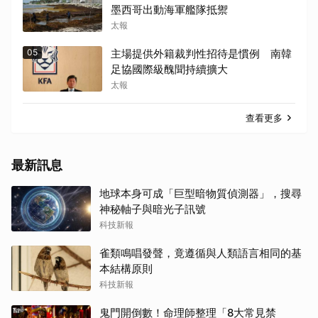
墨西哥出動海軍艦隊抵禦
太報
05
主場提供外籍裁判性招待是慣例 南韓
足協國際級醜聞持續擴大
太報
查看更多
最新訊息
地球本身可成「巨型暗物質偵測器」，搜尋
神秘軸子與暗光子訊號
科技新報
雀類鳴唱發聲，竟遵循與人類語言相同的基
本結構原則
科技新報
鬼門開倒數！命理師整理「8大常見禁