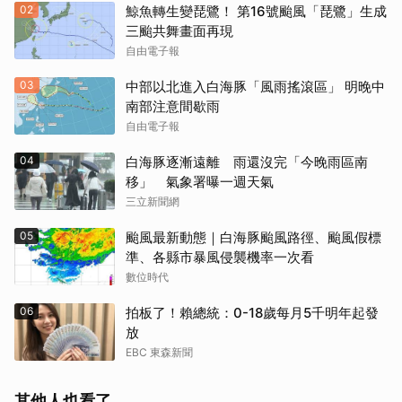
02
鯨魚轉生變琵鷺！ 第16號颱風「琵鷺」生成
三颱共舞畫面再現
自由電子報
03
中部以北進入白海豚「風雨搖滾區」 明晚中
南部注意間歇雨
自由電子報
04
白海豚逐漸遠離 雨還沒完「今晚雨區南
移」 氣象署曝一週天氣
三立新聞網
05
颱風最新動態｜白海豚颱風路徑、颱風假標
準、各縣市暴風侵襲機率一次看
數位時代
06
拍板了！賴總統：0-18歲每月5千明年起發
放
EBC 東森新聞
其他人也看了