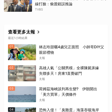
線打臉：偷渡錯誤推論
TVBS
查看更多太報
最近1小時結果
01
林志玲甜曬4歲兒正面照 小帥哥DIY父
親節禮物
太報
02
高雄人氣「公關男模」全裸陳屍床緣
失聯多天！房東1直覺破門
太報
03
荷姆茲海峽談判再生變? 伊朗開出
「美方買單」天價條件
太報
04
恐怖入侵！「臭雞蛋」海藻吞噬海岸