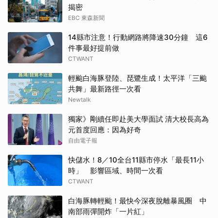
揭密
EBC 東森新聞
14縣市注意！行動網路將降速30分鐘 這6
件事最好提前做
CTWANT
輕颱白海豚登陸、琵鷺生成！太平洋「三颱
共舞」最新路徑一次看
Newtalk
獨家》剛續任即赴美大學面試 清大校長高為
元首度回應：因為好奇
自由電子報
快儲水！8／10全台11縣市停水「最長11小
時」 影響區域、時間一次看
CTWANT
白海豚轉輕颱！最快今深夜脫離暴風圈 中
南部雨彈開炸「一片紅」