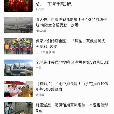
忌」 這1項千萬別做
TVBS
懶人包》白海豚颱風影響！全台241航班停
航 海陸空交通異動一次看
Newtalk
獨家／創始店也關！ 「鳳梨」茶飲曾風光
今剩3店苦撐
EBC 東森新聞
全球最佳移居地揭曉 台灣勇奪第5狠甩日.韓
台視
（有影片）／雨中排長龍！白沙屯捐血10週
年募306袋鮮血
觀傳媒
雞蛋減產、颱風預期買氣增加 本週蛋價漲
3元