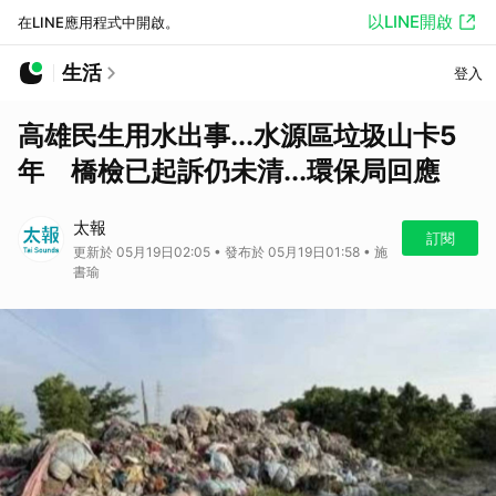
以LINE開啟
在LINE應用程式中開啟。
生活
登入
高雄民生用水出事...水源區垃圾山卡5
年 橋檢已起訴仍未清...環保局回應
太報
訂閱
更新於 05月19日02:05 • 發布於 05月19日01:58 • 施
書瑜