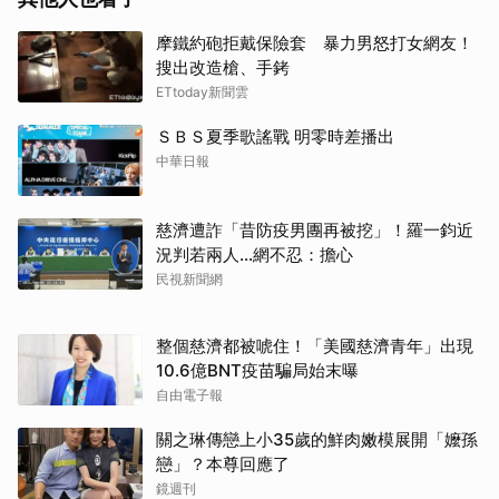
摩鐵約砲拒戴保險套 暴力男怒打女網友！
搜出改造槍、手銬
ETtoday新聞雲
ＳＢＳ夏季歌謠戰 明零時差播出
中華日報
慈濟遭詐「昔防疫男團再被挖」！羅一鈞近
況判若兩人…網不忍：擔心
民視新聞網
整個慈濟都被唬住！「美國慈濟青年」出現
10.6億BNT疫苗騙局始末曝
自由電子報
關之琳傳戀上小35歲的鮮肉嫩模展開「嬤孫
戀」？本尊回應了
鏡週刊