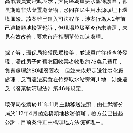
高市議員黃飛鳳表示，大樹區為重要水源保護區，卻
長期遭非法棄置廢棄物，形同在民生用水源頭埋下環
境風險。該案雖已進入司法程序，涉案行為人2年前
已遭橋頭地檢署起訴，但現場垃圾至今仍未清運，未
見有效改善，要求市府相關單位加速處理。
據了解，環保局接獲民眾檢舉，並派員前往稽查後發
現，潘姓男子向舊衣回收業者收取約75萬元費用，
負責處理約80噸廢舊衣，但並未依規定送往焚化廠
處理，反而違法棄置在竹寮取水站旁河川地，涉嫌違
反《廢棄物清理法》第46條規定。
環保局後續於111年11月主動移送法辦，由仁武警分
局於112年4月函送橋頭地檢署偵辦，檢方並已提起
公訴，目前案件正由橋頭地方法院審理中。