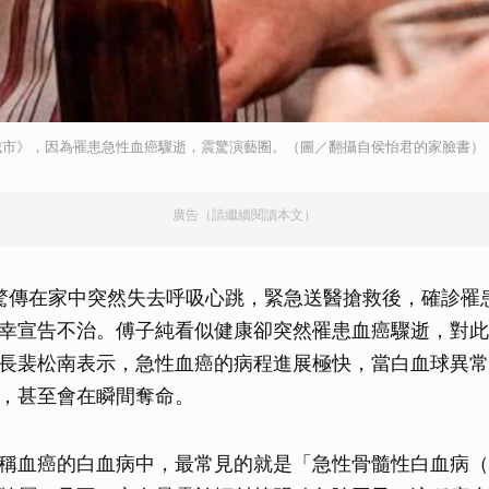
城市》，因為罹患急性血癌驟逝，震驚演藝圈。（圖／翻攝自侯怡君的家臉書）
廣告（請繼續閱讀本文）
驚傳在家中突然失去呼吸心跳，緊急送醫搶救後，確診罹
幸宣告不治。傅子純看似健康卻突然罹患血癌驟逝，對此
長裴松南表示，急性血癌的病程進展極快，當白血球異常
，甚至會在瞬間奪命。
稱血癌的白血病中，最常見的就是「急性骨髓性白血病（