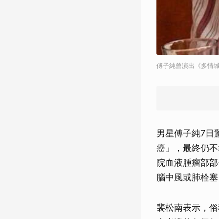
傅子純曾演出《多情
男星傅子純7日
癌」，最終仍不
院血液腫瘤部部
腦中風或肺栓塞
裴松南表示，俗