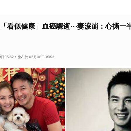
純「看似健康」血癌驟逝⋯妻淚崩：心撕一
日05:52 • 發布於 06月08日05:53