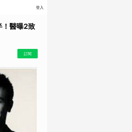
登入
半！醫曝2致
訂閱