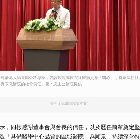
取消
楊純豪為大腸直腸外科專家，強調醫院調醫院除醫病更應「醫心」，持續深耕社
落實宗教醫院的社會責任。圖：恩主公醫院提供
廣告（請繼續閱讀本文）
示，同樣感謝董事會與會長的信任，以及歷任前輩奠定堅
造「具備醫學中心品質的區域醫院」為願景，持續深化特