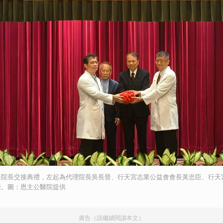
任院長交接典禮，左起為代理院長吳長晉、行天宮志業公益會會長黃忠臣、行天
豪。圖：恩主公醫院提供
廣告（請繼續閱讀本文）