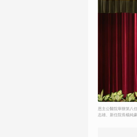
恩主公醫院舉辦第八
志雄、新任院長楊純