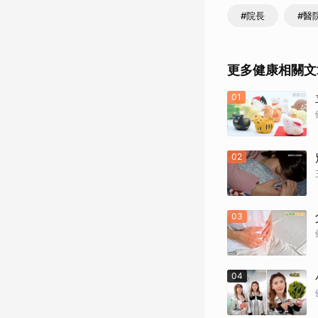
#院長
#醫
更多健康相關文
01
02
03
04