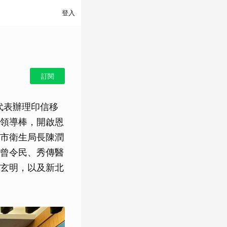
登入
訂閱
代表辦理印信移
領導棒，開啟恩
市衛生局長陳潤
曾令民、秀傳醫
玄明，以及新北