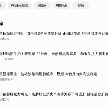
院
#恩主公醫院
#醫療
#楊純豪
健康
章
立秋節氣財神到！3生肖3星座運勢翻紅 正偏財雙贏 1生肖財運強到
健康2.0
別只喝熱牛奶！研究爆「1神飲」天然褪黑激素多 助眠又抗大腦退
三立新聞網
父親節重生！他確診第四期胰臟癌 歷經16個月治療病況穩定
健康醫療網
小禎養肝祕方曝光！脂肪肝全消失？海帶海瓜子可護肝 醫曝最強肝
健康2.0