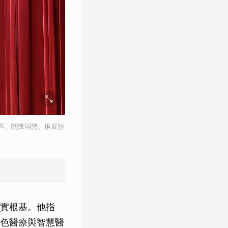
區、關懷弱勢、推展預
實根基。他指
色醫療與智慧醫