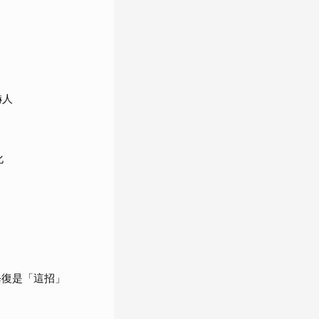
嚇人
化
修復是「這招」