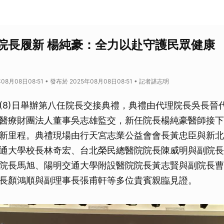
院長履新 楊純豪：全力以赴守護民眾健康
08月08日08:51 • 發布於 2025年08月08日08:51 • 記者諶志明
(8)日舉辦第八任院長交接典禮，典禮由代理院長吳長晉
醫療財團法人董事吳志雄監交，新任院長楊純豪醫師接下
新里程。典禮現場由行天宮志業公益會會長黃忠臣與新北
通大學校長林奇宏、台北榮民總醫院院長陳威明與副院長
院長馬旭、陽明交通大學附設醫院院長黃志賢與副院長曹
長顏鴻順與副理事長張甫軒等多位貴賓親臨見證。