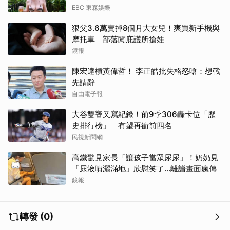
EBC 東森娛樂
狠父3.6萬賣掉8個月大女兒！爽買新手機與
摩托車 部落闖庇護所搶娃
鏡報
陳宏達槓黃偉哲！ 李正皓批失格怒嗆：想戰
先請辭
自由電子報
大谷雙響又寫紀錄！前9季306轟卡位「歷
史排行榜」 有望再衝前四名
民視新聞網
高鐵驚見家長「讓孩子當眾尿尿」！奶奶見
「尿液噴灑滿地」欣慰笑了…離譜畫面瘋傳
鏡報
轉發 (0)