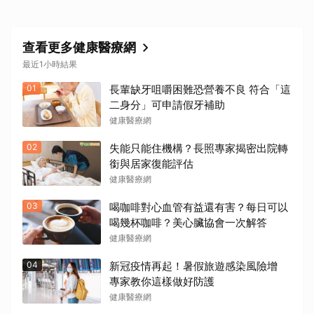
查看更多健康醫療網
最近1小時結果
01
長輩缺牙咀嚼困難恐營養不良 符合「這
二身分」可申請假牙補助
健康醫療網
02
失能只能住機構？長照專家揭密出院轉
銜與居家復能評估
健康醫療網
03
喝咖啡對心血管有益還有害？每日可以
喝幾杯咖啡？美心臟協會一次解答
健康醫療網
04
新冠疫情再起！暑假旅遊感染風險增
專家教你這樣做好防護
健康醫療網