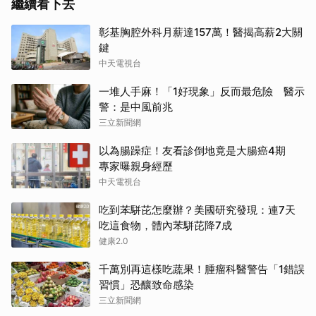
繼續看下去
彰基胸腔外科月薪達157萬！醫揭高薪2大關
鍵
中天電視台
一堆人手麻！「1好現象」反而最危險 醫示
警：是中風前兆
三立新聞網
以為腸躁症！友看診倒地竟是大腸癌4期
專家曝親身經歷
中天電視台
吃到苯駢芘怎麼辦？美國研究發現：連7天
吃這食物，體內苯駢芘降7成
健康2.0
千萬別再這樣吃蔬果！腫瘤科醫警告「1錯誤
習慣」恐釀致命感染
三立新聞網