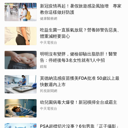
新冠疫情再起！暑假旅遊感染風險增 專家
教你這樣做好防護
健康醫療網
吃益生菌一直脹氣放屁？營養師警告惡臭、
體重減輕要當心
中天電視台
明明沒有變胖，健檢卻驗出脂肪肝！醫警
告：停經後每3名女性就有1人中招
鏡報
莫德納流感疫苗獲美FDA批准 50歲以上最
快數週內上市
民視新聞網
幼兒園病毒大爆發！新冠橫掃全台成霸主
中天電視台
PSA超標切片沒事？6旬男靠「正子攝影」