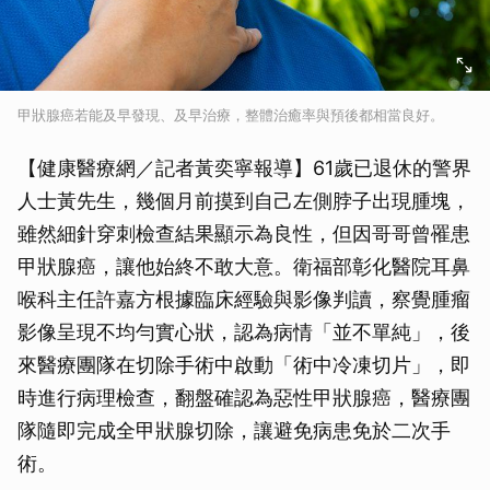
甲狀腺癌若能及早發現、及早治療，整體治癒率與預後都相當良好。
【健康醫療網／記者黃奕寧報導】61歲已退休的警界
人士黃先生，幾個月前摸到自己左側脖子出現腫塊，
雖然細針穿刺檢查結果顯示為良性，但因哥哥曾罹患
甲狀腺癌，讓他始終不敢大意。衛福部彰化醫院耳鼻
喉科主任許嘉方根據臨床經驗與影像判讀，察覺腫瘤
影像呈現不均勻實心狀，認為病情「並不單純」，後
來醫療團隊在切除手術中啟動「術中冷凍切片」，即
時進行病理檢查，翻盤確認為惡性甲狀腺癌，醫療團
隊隨即完成全甲狀腺切除，讓避免病患免於二次手
術。