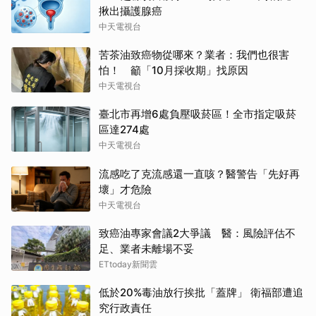
揪出攝護腺癌
中天電視台
苦茶油致癌物從哪來？業者：我們也很害
怕！ 籲「10月採收期」找原因
中天電視台
臺北市再增6處負壓吸菸區！全市指定吸菸
區達274處
中天電視台
流感吃了克流感還一直咳？醫警告「先好再
壞」才危險
中天電視台
致癌油專家會議2大爭議 醫：風險評估不
足、業者未離場不妥
ETtoday新聞雲
低於20%毒油放行挨批「蓋牌」 衛福部遭追
究行政責任