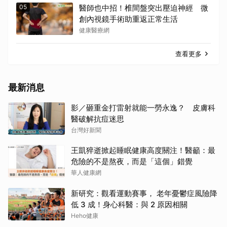
05
醫師也中招！椎間盤突出壓迫神經 微
創內視鏡手術助重返正常生活
健康醫療網
查看更多
最新消息
影／砸重金打雷射就能一勞永逸？ 皮膚科
醫破解抗痘迷思
台灣好新聞
王凱猝逝掀起睡眠健康高度關注！醫籲：最
危險的不是熬夜，而是「這個」錯覺
華人健康網
新研究：觀看運動賽事， 老年憂鬱症風險降
低 3 成！身心科醫：與 2 原因相關
Heho健康