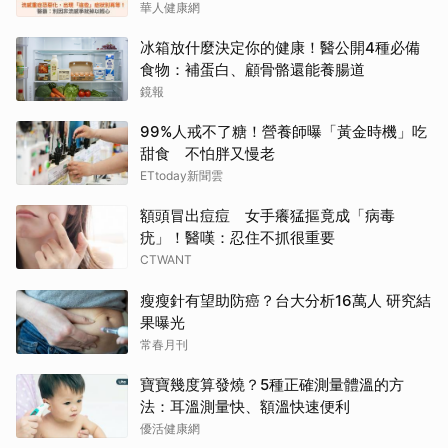
華人健康網
冰箱放什麼決定你的健康！醫公開4種必備
食物：補蛋白、顧骨骼還能養腸道
鏡報
99%人戒不了糖！營養師曝「黃金時機」吃
甜食 不怕胖又慢老
ETtoday新聞雲
額頭冒出痘痘 女手癢猛摳竟成「病毒
疣」！醫嘆：忍住不抓很重要
CTWANT
瘦瘦針有望助防癌？台大分析16萬人 研究結
果曝光
常春月刊
寶寶幾度算發燒？5種正確測量體溫的方
法：耳溫測量快、額溫快速便利
優活健康網