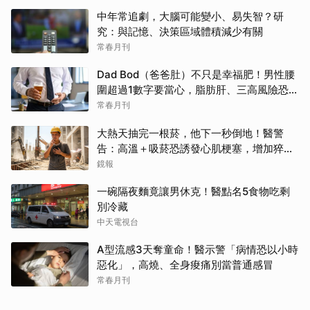
中年常追劇，大腦可能變小、易失智？研
究：與記憶、決策區域體積減少有關
常春月刊
Dad Bod（爸爸肚）不只是幸福肥！男性腰
圍超過1數字要當心，脂肪肝、三高風險恐悄
悄累積
常春月刊
大熱天抽完一根菸，他下一秒倒地！醫警
告：高溫＋吸菸恐誘發心肌梗塞，增加猝死
風險
鏡報
一碗隔夜麵竟讓男休克！醫點名5食物吃剩
別冷藏
中天電視台
A型流感3天奪童命！醫示警「病情恐以小時
惡化」，高燒、全身痠痛別當普通感冒
常春月刊