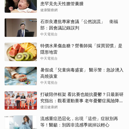
患罕見先天性膽管囊腫
健康醫療網
石崇良遭批專家會議「公然說謊」 衛福
部：因會議記錄誤判
中天電視台
特價水果傷血糖？營養師揭「採買習慣」是
隱形地雷
中天電視台
暑假成「兒童病毒盛宴」 醫示警：急診湧入
高燒孩童
中天電視台
打破陪伴框架 看比賽也能抗憂鬱？日最新研
究指出：觀看運動賽事 老年憂鬱症風險降低
3成
優活健康網
流感重症恐惡化，出現「這些」症狀別再
等！醫籲：別因非流感季就掉以輕心