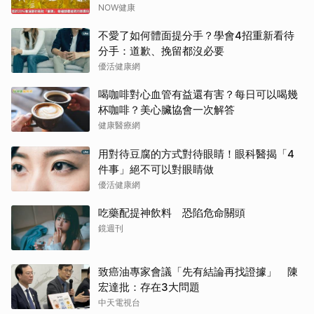
NOW健康
不愛了如何體面提分手？學會4招重新看待
分手：道歉、挽留都沒必要
優活健康網
喝咖啡對心血管有益還有害？每日可以喝幾
杯咖啡？美心臟協會一次解答
健康醫療網
用對待豆腐的方式對待眼睛！眼科醫揭「4
件事」絕不可以對眼睛做
優活健康網
吃藥配提神飲料 恐陷危命關頭
鏡週刊
致癌油專家會議「先有結論再找證據」 陳
宏達批：存在3大問題
中天電視台