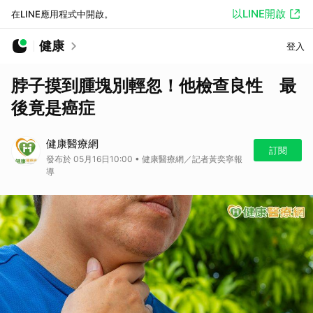
以LINE開啟
在LINE應用程式中開啟。
健康
登入
脖子摸到腫塊別輕忽！他檢查良性 最
後竟是癌症
健康醫療網
訂閱
發布於 05月16日10:00 • 健康醫療網／記者黃奕寧報
導