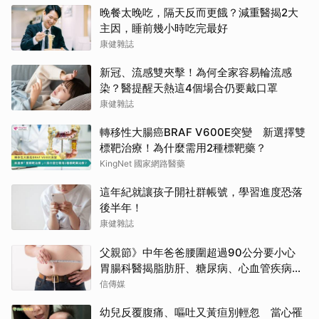
晚餐太晚吃，隔天反而更餓？減重醫揭2大
主因，睡前幾小時吃完最好
康健雜誌
新冠、流感雙夾擊！為何全家容易輪流感
染？醫提醒天熱這4個場合仍要戴口罩
康健雜誌
轉移性大腸癌BRAF V600E突變 新選擇雙
標靶治療！為什麼需用2種標靶藥？
KingNet 國家網路醫藥
這年紀就讓孩子開社群帳號，學習進度恐落
後半年！
康健雜誌
父親節》中年爸爸腰圍超過90公分要小心
胃腸科醫揭脂肪肝、糖尿病、心血管疾病
「連鎖危機」
信傳媒
幼兒反覆腹痛、嘔吐又黃疸別輕忽 當心罹