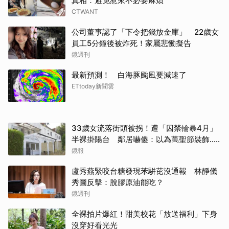
真相：避免惹來不必要麻煩
CTWANT
公司董事認了「下令把錢放金庫」 22歲女
員工5分鐘後被炸死！家屬悲慟擬告
鏡週刊
最新預測！ 白海豚颱風要減速了
ETtoday新聞雲
33歲女流落街頭被拐！遭「囚禁輪暴4月」
半裸掛陽台 鄰居嚇傻：以為萬聖節裝飾...
主謀竟與妻小同住
鏡報
盧秀燕緊咬台糖發現苯駢芘沒通報 林靜儀
秀圖反擊：脫膠原油能吃？
鏡週刊
全裸拍片爆紅！甜美校花「放送福利」下身
沒穿好看光光