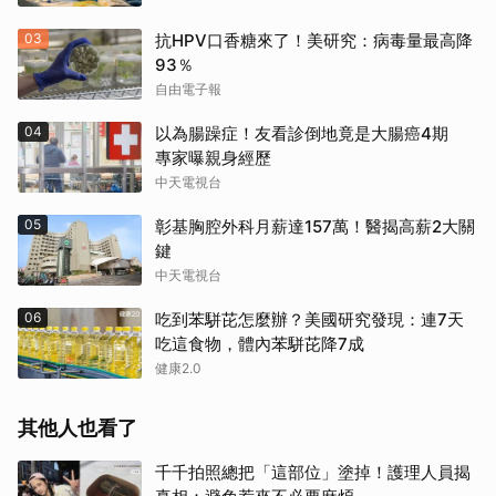
03
抗HPV口香糖來了！美研究：病毒量最高降
93％
自由電子報
04
以為腸躁症！友看診倒地竟是大腸癌4期
專家曝親身經歷
中天電視台
05
彰基胸腔外科月薪達157萬！醫揭高薪2大關
鍵
中天電視台
06
吃到苯駢芘怎麼辦？美國研究發現：連7天
吃這食物，體內苯駢芘降7成
健康2.0
其他人也看了
千千拍照總把「這部位」塗掉！護理人員揭