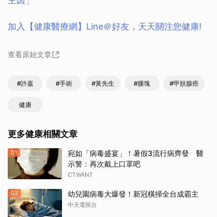
主因」
加入【健康醫療網】Line＠好友，天天關注您健康!
查看原始文章
#許嘉
#手術
#黃先生
#腫塊
#甲狀腺癌
健康
更多健康相關文章
01
宛如「病毒盛宴」！暑假3流行病齊發 醫
示警：再次戴上口罩吧
CTWANT
02
幼兒園病毒大爆發！新冠橫掃全台成霸主
中天電視台