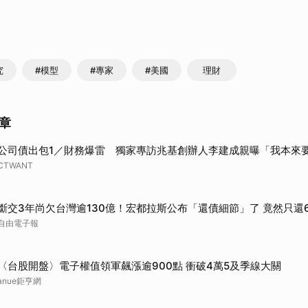
究
#模型
#專家
#美國
理財
章
公司債出包1／財務爆雷 獨家專訪兆基創辦人李建成親曝「我本來
CTWANT
斷交3年尚欠台灣逾130億！宏都拉斯公布「還債細節」了 竟然只還
自由電子報
〈台股開盤〉電子權值領軍飆漲逾900點 衝破4萬5及季線大關
anue鉅亨網