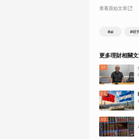
查看原始文章
#ai
#研
更多理財相關文
01
02
03