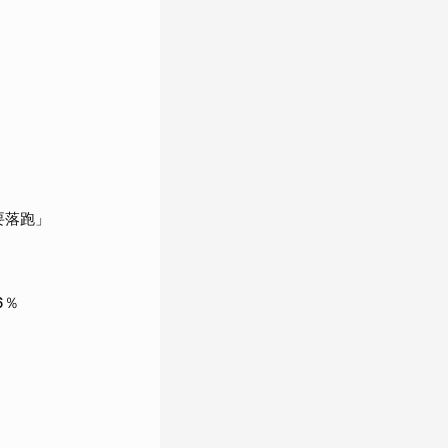
要落跑」
6％