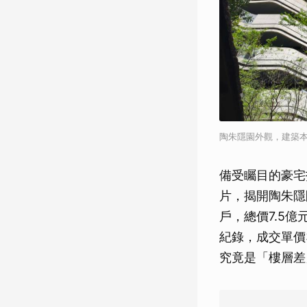
陶朱隱園外觀，建築
備受矚目的豪宅指
片，揭開陶朱隱
戶，總價7.5億
紀錄，成交單價
究竟是「樓層差