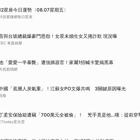
12星座今日運勢〈08.07星期五〉
科技紫微網每日星座
昔與台玻總裁爆豪門恩怨！女星未婚生女又捲詐欺 現況曝
EBC 東森娛樂
他「愛愛一半暴斃」遭強摘器官！家屬1招喊卡驚揭黑幕
民視新聞網
中國「底層人戾氣重」！江蘇女PO文爆共鳴 3關鍵原因曝光
鏡報
丁柔安保險箱遭竊「700萬元全被偷」！ 兇手竟是他...嘆：提前穿
ETtoday星光雲