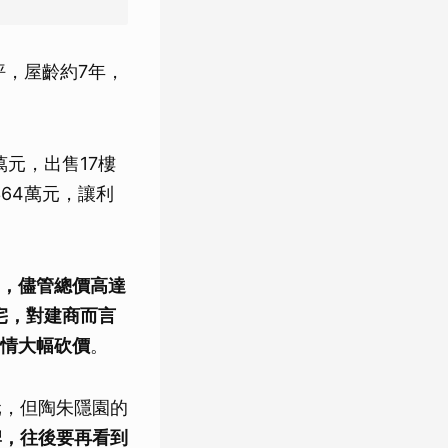
坪，屋齡約7年，
萬元，出售17樓
64萬元，讓利
，儘管總價高達
豪宅，對建商而言
行情大幅砍價
。
元，但陶朱隱園的
牌，往後要再看到