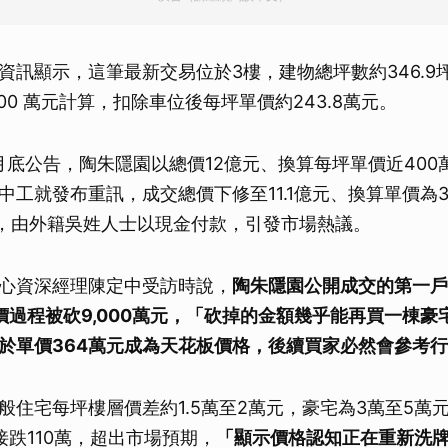
資訊顯示，這筆最新交易位於3樓，建物總坪數約346.9
00 萬元計算，扣除車位後每坪單價約243.8萬元。
0月底公告，陶朱隱園以總價12億元、換算每坪單價近400
中工就發布重訊，成交總價下修至11.1億元、換算單價為3
萬元，由外籍吳姓人士以現金付款，引發市場熱議。
心資深經理陳定中受訪時說，
陶朱隱園公開成交的第一戶
但議價過程被砍9,000萬元，「砍掉的金額幾乎能再買一棟
於單價364萬元成為天花板價格，後續買家必然會參考
般住宅每坪樓層價差約1.5萬至2萬元，豪宅為3萬至5萬
接跌110萬，超出市場預期，
「顯示價格認知正在重新洗