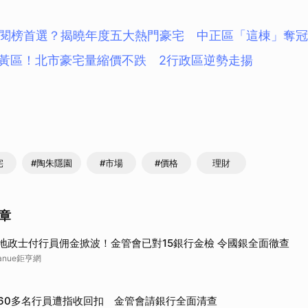
閱榜首選？揭曉年度五大熱門豪宅 中正區「這棟」奪冠
蛋黃區！北市豪宅量縮價不跌 2行政區逆勢走揚
宅
#陶朱隱園
#市場
#價格
理財
章
地政士付行員佣金掀波！金管會已對15銀行金檢 令國銀全面徹查
anue鉅亨網
60多名行員遭指收回扣 金管會請銀行全面清查