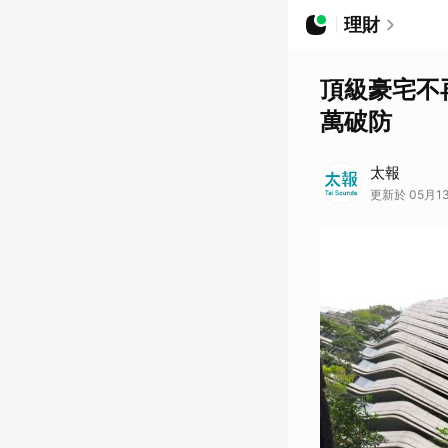
理財
頂級豪宅不
萬破防
太報
更新於 05月13