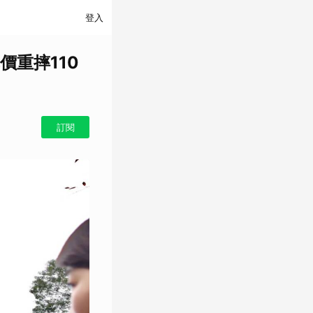
登入
重摔110
訂閱