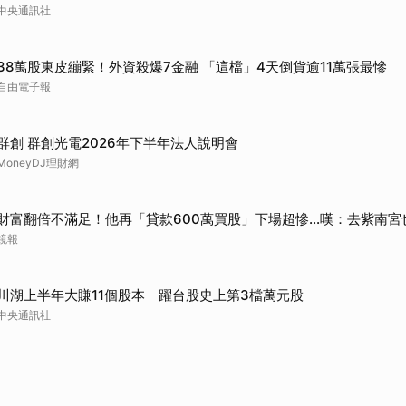
中央通訊社
取消
38萬股東皮繃緊！外資殺爆7金融 「這檔」4天倒貨逾11萬張最慘
自由電子報
群創 群創光電2026年下半年法人說明會
MoneyDJ理財網
財富翻倍不滿足！他再「貸款600萬買股」下場超慘...嘆：去紫南宮
鏡報
川湖上半年大賺11個股本 躍台股史上第3檔萬元股
中央通訊社