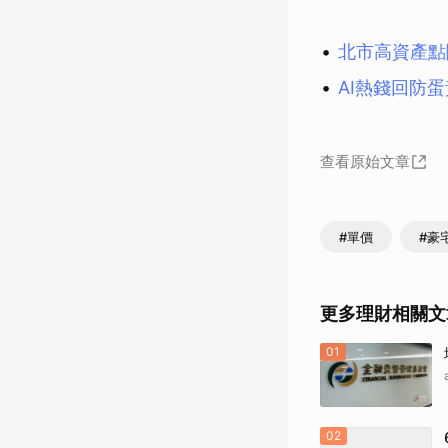
北市高資產點
AI熱錢回防
查看原始文章
#單價
#豪
更多理財相關文
01
02