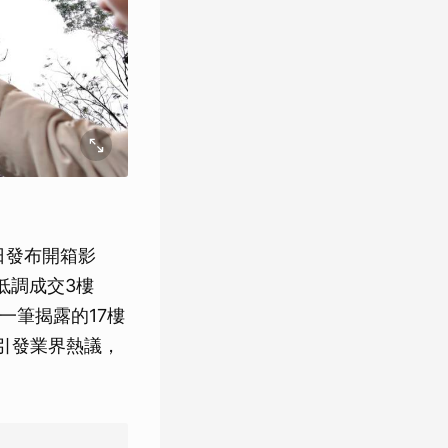
）日發布開箱影
低調成交3樓
前一筆揭露的17樓
，引發業界熱議，