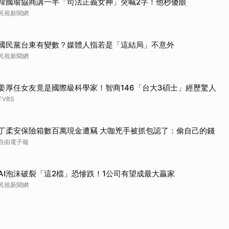
韓國瑜協商講一半「司法正義女神」突喊2字！他秒傻眼
民視新聞網
國民黨台東有變數？媒體人指若是「這結局」不意外
民視新聞網
姜厚任女友竟是國際級科學家！智商146「台大3碩士」經歷驚人
TVBS
丁柔安保險箱數百萬現金遭竊 大咖兇手被抓包認了：偷自己的錢
自由電子報
AI泡沫破裂「這2檔」恐慘跌！1公司有望成最大贏家
民視新聞網