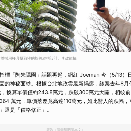
本體採用極具挑戰性的旋轉結構設計。李政龍攝
標「陶朱隱園」話題再起，網紅 Joeman 今（5/13
園的神秘面紗。根據台北地政雲最新揭露，該案去年8月
元，換算單價僅約243.8萬元，跌破300萬元大關，相較
364 萬元，單價落差竟高達110萬元，如此驚人的跌幅
」還是「價格修正」。
廣告（請繼續閱讀本文）