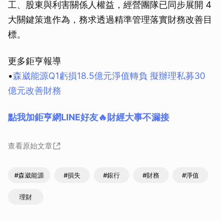
工、股東與利害關係人權益，經營團隊已同步展開 4
大關鍵策進作為，務求透過精準管理落實財務改善目
標。
更多鉅亨報導
•
森崴能源Q1虧損18.5億元淨值轉負 擬辦理私募30
億元改善財務
點我加鉅亨網LINE好友🔥財經大事不漏接
查看原始文章
#森崴能源
#損失
#銀行
#財務
#淨值
理財