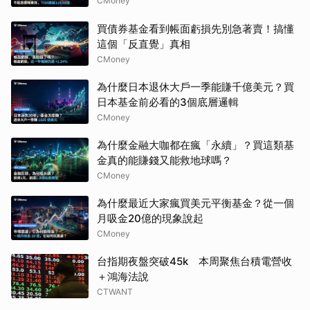
選？
CMoney
買債券基金看到帳面虧損先別急著賣！搞懂
這個「反直覺」真相
CMoney
為什麼日本退休大戶一季能賺千億美元？買
日本基金前必看的3個底層邏輯
CMoney
為什麼金融大咖都在瘋「永續」？買這類基
金真的能賺錢又能救地球嗎？
CMoney
為什麼最近大家瘋買美元平衡基金？從一個
月吸金20億的現象說起
CMoney
台指期夜盤突破45k 本周聚焦台積電營收
＋鴻海法說
CTWANT