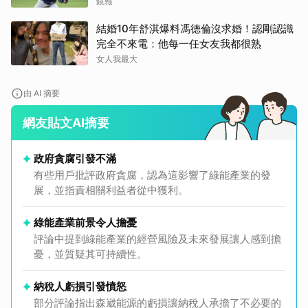
鏡報
結婚10年舒淇爆料馮德倫沒求婚！認剛認識
完全不來電：他每一任女友我都很熟
女人我最大
由 AI 摘要
網友貼文AI摘要
政府貪腐引發不滿
有些用戶批評政府貪腐，認為這影響了綠能產業的發
展，並指責相關利益者從中獲利。
綠能產業前景令人擔憂
評論中提到綠能產業的經營風險及未來發展讓人感到擔
憂，並質疑其可持續性。
納稅人虧損引發憤怒
部分評論指出森崴能源的虧損讓納稅人承擔了不必要的