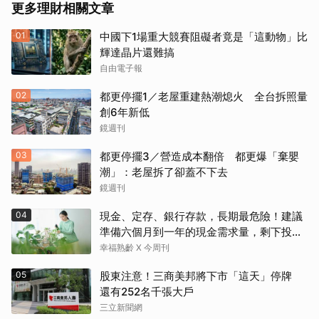
更多理財相關文章
01
中國下1場重大競賽阻礙者竟是「這動物」比
輝達晶片還難搞
自由電子報
02
都更停擺1／老屋重建熱潮熄火 全台拆照量
創6年新低
鏡週刊
03
都更停擺3／營造成本翻倍 都更爆「棄嬰
潮」：老屋拆了卻蓋不下去
鏡週刊
04
現金、定存、銀行存款，長期最危險！建議
準備六個月到一年的現金需求量，剩下投資
這2個
幸福熟齡 X 今周刊
05
股東注意！三商美邦將下市「這天」停牌
還有252名千張大戶
三立新聞網