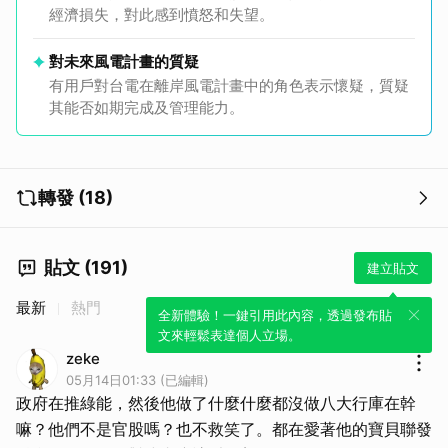
經濟損失，對此感到憤怒和失望。
對未來風電計畫的質疑
有用戶對台電在離岸風電計畫中的角色表示懷疑，質疑
其能否如期完成及管理能力。
轉發 (18)
貼文 (191)
建立貼文
最新
熱門
全新體驗！一鍵引用此內容，透過發布貼
文來輕鬆表達個人立場。
zeke
05月14日01:33 (已編輯)
政府在推綠能，然後他做了什麼什麼都沒做八大行庫在幹
嘛？他們不是官股嗎？也不救笑了。都在愛著他的寶貝聯發