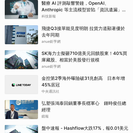
醫療 AI 評測敲響警鐘，OpenAI、
Anthropic 等主流模型皆陷「資訊遺漏」盲
點
科技新報
飛捷Q3接單能見度明朗 拉貨力道顯著優於
去年同期
anue鉅亨網
SK海力士擬砸710億美元回饋股東！40%買
庫藏股、相當於美股發行規模
anue鉅亨網
金控第2季海外曝險破31兆創高 日本年增
45%居冠
中央通訊社
弘塑張鴻泰回鍋董事長穩軍心 鍾時俊任總
經理
鏡報
盤中速報 - Hashflow大跌17%，報0.01美元