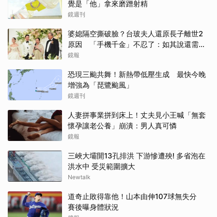
覺是「他」拿來磨蹭射精
鏡週刊
婆媳隔空撕破臉？台玻夫人還原長子離世2
原因 「手機千金」不忍了：如其說還需要
離開嗎？
鏡報
恐現三颱共舞！新熱帶低壓生成 最快今晚
增強為「琵鷺颱風」
鏡週刊
人妻拼事業拼到床上！丈夫見小王喊「無套
懷孕讓老公養」崩潰：男人真可憐
鏡報
三峽大壩開13孔排洪 下游慘遭殃! 多省泡在
洪水中 受災範圍擴大
Newtalk
道奇止敗得靠他！山本由伸107球無失分
賽後曝身體狀況