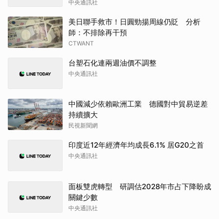
中央通訊社
美日聯手救市！日圓勁揚周線仍貶 分析
師：不排除再干預
CTWANT
台塑石化連兩週油價不調整
中央通訊社
中國減少依賴歐洲工業 德國對中貿易逆差
持續擴大
民視新聞網
印度近12年經濟年均成長6.1% 居G20之首
中央通訊社
面板雙虎轉型 研調估2028年市占下降盼成
關鍵少數
中央通訊社