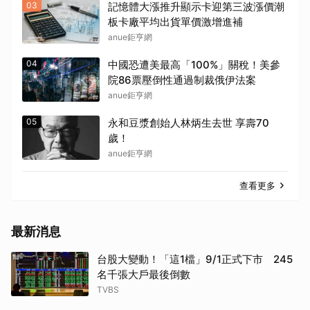
03
記憶體大漲推升顯示卡迎第三波漲價潮
板卡廠平均出貨單價激增進補
anue鉅亨網
04
中國恐遭美最高「100%」關稅！美參
院86票壓倒性通過制裁俄伊法案
anue鉅亨網
05
永和豆漿創始人林炳生去世 享壽70
歲！
anue鉅亨網
查看更多
最新消息
台股大變動！「這1檔」9/1正式下市 245
名千張大戶最後倒數
TVBS