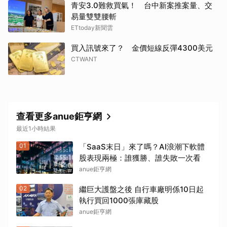
青安3.0難救買氣！ 台中新案推案量、交
易量雙雙腰斬
ETtoday新聞雲
買入訊號來了？ 金價短線反彈4300美元
CTWANT
查看更多anue鉅亨網
最近1小時結果
01
「SaaS末日」來了嗎？AI浪潮下軟體
股表現兩極：誰獲勝、誰失敗一次看
anue鉅亨網
02
繼巨大護盤之後 自行車廠明係10日起
執行買回1000張庫藏股
anue鉅亨網