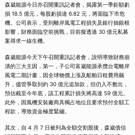
森崴能源今日亦召開重訊記者會，揭露第一季鉅額虧
損 18.5 億元，每股虧損達 6.82 元，將面臨下市危
機。公司表示，受到離岸風電工程損失及銀行抽銀根
影響，財務面臨空前挑戰，目前擬透過 30 億元私募
案尋求一線生機。
森崴能源今天下午召開重訊記者會，說明導致財務崩
潰的三大主因，第一，子公司富崴能源承攬台電離岸
風電二期計畫，因全球物價上漲及船舶日租費用飆
升，儘管爭取到約 30 億元追加款，但仍入不敷出，
預估截至今年底，該工程累計損失將高達 59 億元。
此外，因風機安裝廠商具獨占地位且要求預付全額工
程款，導致資金極度緊繃。
其次，自 4 月 7 日被列為全額交割股後，森崴債信