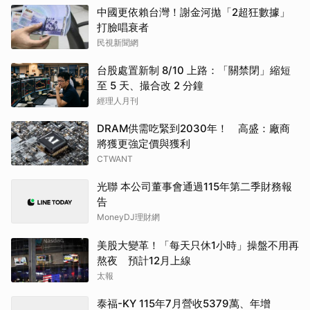
中國更依賴台灣！謝金河拋「2超狂數據」
打臉唱衰者
民視新聞網
台股處置新制 8/10 上路：「關禁閉」縮短
至 5 天、撮合改 2 分鐘
經理人月刊
DRAM供需吃緊到2030年！ 高盛：廠商
將獲更強定價與獲利
CTWANT
光聯 本公司董事會通過115年第二季財務報
告
MoneyDJ理財網
美股大變革！「每天只休1小時」操盤不用再
熬夜 預計12月上線
太報
泰福-KY 115年7月營收5379萬、年增