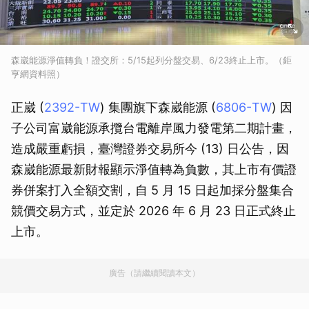
森崴能源淨值轉負！證交所：5/15起列分盤交易、6/23終止上市。（鉅
亨網資料照）
正崴 (
2392-TW
) 集團旗下森崴能源 (
6806-TW
) 因
子公司富崴能源承攬台電離岸風力發電第二期計畫，
造成嚴重虧損，臺灣證券交易所今 (13) 日公告，因
森崴能源最新財報顯示淨值轉為負數，其上市有價證
券併案打入全額交割，自 5 月 15 日起加採分盤集合
競價交易方式，並定於 2026 年 6 月 23 日正式終止
上市。
廣告（請繼續閱讀本文）