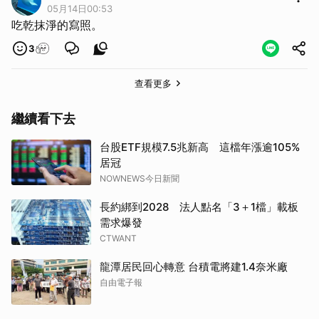
05月14日00:53
取消
吃乾抹淨的寫照。
3
查看更多
繼續看下去
台股ETF規模7.5兆新高 這檔年漲逾105%
居冠
NOWNEWS今日新聞
長約綁到2028 法人點名「3＋1檔」載板
需求爆發
CTWANT
龍潭居民回心轉意 台積電將建1.4奈米廠
自由電子報