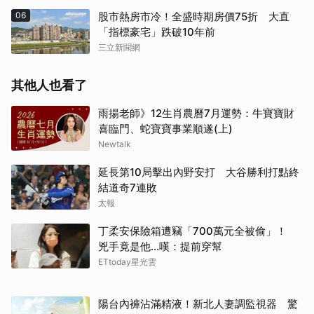
06
股市熱房市冷！全盛時期房價75折 大直
「指標豪宅」跌破10年前
三立新聞網
其他人也看了
雨揚老師》12生肖農曆7月運勢：牛寶寶財
喜臨門、蛇寶寶事業順遂(上)
Newtalk
延長第10局擊出內野安打 大谷勝利打點終
結道奇7連敗
太報
丁柔安保險箱遭竊「700萬元全被偷」！
兇手竟是他...嘆：提前穿幫
ETtoday星光雲
陽台內褲沾滿精液！新北人妻調監視器 驚