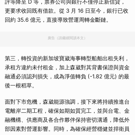
評等降至 D 等，票券公司與銀行不僅停止新信貸，
更要求收回既有借款。從 3 月 16 日至今，銀行已收
回約 35.6 億元，直接導致營運周轉金斷鏈。
廣告（請繼續閱讀本文）
第三，轉投資的新加坡寶崴海事轉型船舶出租失利，
承租方違約未付租金，加上森崴對其背書保證與資金
融通必須認列損失，成為淨值轉負 (-1.82 億元) 的最
後一根稻草。
面對下市危機，森崴能源強調，接下來將持續推進台
電離岸二期工程，確保如期如質完工，並與台電、金
融機構、供應商及各合作夥伴保持密切溝通，降低外
部因素對營運影響。同時，為確保經營穩健並捍衛員