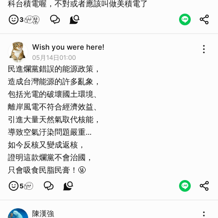
科台積電喔，不對或者應該叫做美積電了
3
Wish you were here!
05月14日01:00
民進爛黨錯誤的能源政策，
造成台灣能源的許多亂象，
包括光電的破壞國土環境、
離岸風電不符合經濟效益、
引進大量天然氣取代核能，
導致空氣汙染問題嚴重...
如今反核又變成返核，
證明這款爛黨不會治國，
5
陳漢強