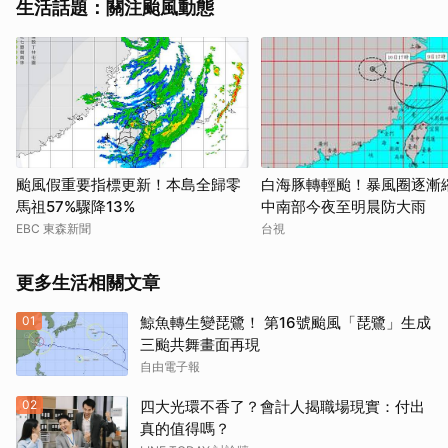
生活話題：關注颱風動態
颱風假重要指標更新！本島全歸零
白海豚轉輕颱！暴風圈逐
馬祖57%驟降13%
中南部今夜至明晨防大雨
EBC 東森新聞
台視
更多生活相關文章
01
鯨魚轉生變琵鷺！ 第16號颱風「琵鷺」生成
三颱共舞畫面再現
自由電子報
02
四大光環不香了？會計人揭職場現實：付出
真的值得嗎？