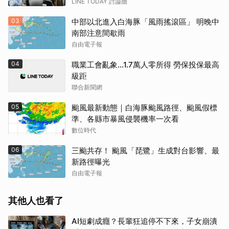
LINE TODAY 討論牆
03
中部以北進入白海豚「風雨搖滾區」 明晚中
南部注意間歇雨
自由電子報
04
職業工會亂象…1.7萬人零所得 勞保投保最高
級距
聯合新聞網
05
颱風最新動態｜白海豚颱風路徑、颱風假標
準、各縣市暴風侵襲機率一次看
數位時代
06
三颱共存！ 颱風「琵鷺」生成對台影響、最
新路徑曝光
自由電子報
其他人也看了
AI短劇成癮？長輩狂追停不下來，子女崩潰