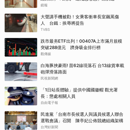
鏡報
大聲講手機被勸！女乘客衝車長室飆罵傷
人 台鐵：挨辱將提告
TVBS
跌市最夯ETF出列！00407A上市滿月規模
突破288億元 躋身吸金排行榜
觀傳媒
白海豚挾豪雨! 苗62線現落石 台13線貨車載
砲彈滑落路面
民視新聞網
「1日站長體驗」提供中國國徽帽 觀光署
長：懲處相關人員
自由電子報
民進黨「台南市長候選人與議員候選人聯合
選戰會議」召開 陳亭妃公佈競總組織架構
台灣好新聞