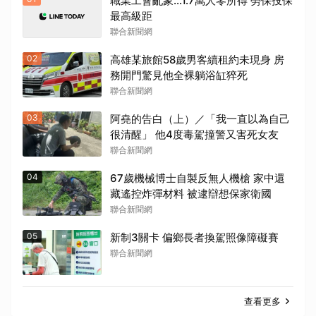
職業工會亂象…1.7萬人零所得 勞保投保
最高級距
聯合新聞網
02
高雄某旅館58歲男客續租約未現身 房
務開門驚見他全裸躺浴缸猝死
聯合新聞網
03
阿堯的告白（上）／「我一直以為自己
很清醒」 他4度毒駕撞警又害死女友
聯合新聞網
04
67歲機械博士自製反無人機槍 家中還
藏遙控炸彈材料 被逮辯想保家衛國
聯合新聞網
05
新制3關卡 偏鄉長者換駕照像障礙賽
聯合新聞網
查看更多