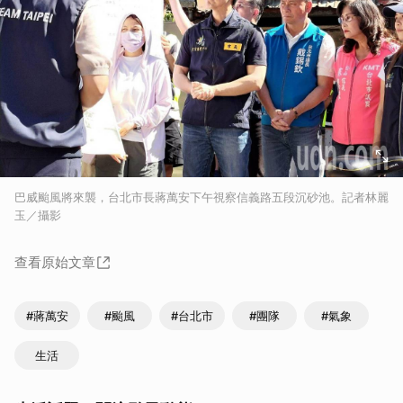
巴威颱風將來襲，台北市長蔣萬安下午視察信義路五段沉砂池。記者林麗
玉／攝影
查看原始文章
#蔣萬安
#颱風
#台北市
#團隊
#氣象
生活