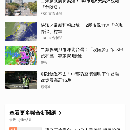
白海豚來襲仍紫爆！1縣市連5天紫外線飆
「危險級」
EBC 東森新聞
快訊／最新預報出爐！ 2縣市風力達「停班
停課」標準
EBC 東森新聞
白海豚颱風雨炸北台灣！「沒陸警」卻比巴
威有感 專家揭1關鍵
鏡報
別跟錢過不去！中部防空演習明下午登場
違規最高罰15萬
觀傳媒
查看更多聯合新聞網
最近1小時結果
01