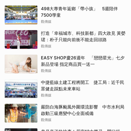
498大專青年返鄉「帶小孩」 5週陪伴
7500學童
觀傳媒
打造「幸福城市、科技新都」四大政見 黃嫈
珺：朴子只能向前衝不能走回頭路
觀傳媒
EASY SHOP慶26週年 「戀戀星光」七夕
新品登場 指定商品買一送一
觀傳媒
中捷藍線土建工程將開工 捷工局：近千民
眾健走踩點未來車站
觀傳媒
嚴防白海豚颱風外圍環流影響 中市水利局
啟動三級應變中心全面戒備
觀傳媒