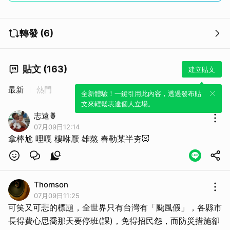
轉發 (6)
貼文 (163)
建立貼文
最新
熱門
全新體驗！一鍵引用此內容，透過發布貼
文來輕鬆表達個人立場。
志遠🍍
07月09日12:14
取消
拿棒尬 哩嘎 樓咻厭 雄熬 春勒某半夯🐷
Thomson
07月09日11:25
可笑又可悲的標題，全世界只有台灣有「颱風假」，各縣市
長得費心思喬那天要停班(課)，免得招民怨，而防災措施卻