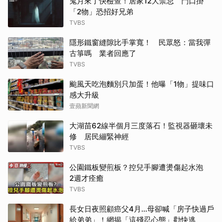
鬼月來了快檢查！居家12大禁忌 門口掛
「2物」恐招好兄弟
TVBS
隱形鐵窗縫隙比手掌寬！ 民眾怒：當我彈
古箏嗎 業者回應了
TVBS
颱風天吃泡麵別只加蛋！他曝「1物」提味口
感大升級
壹蘋新聞網
大湖苗62線半個月三度落石！監視器砸壞未
修 居民繃緊神經
TVBS
公園鐵板變煎板？控兒手腳遭燙傷起水泡
2週才痊癒
TVBS
長女日夜照顧癌父4月…母卻喊「房子快過戶
給弟弟」！網揭「這殘忍心態」勸快逃