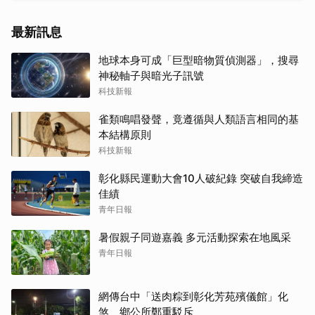
最新訊息
地球本身可成「巨型暗物質偵測器」，搜尋
神秘軸子與暗光子訊號
科技新報
雀類鳴唱發聲，竟遵循與人類語言相同的基
本結構原則
科技新報
彰化縣民運動大會10人破紀錄 突破自我締造
佳績
青年日報
暑假親子同遊嘉義 多元活動探索在地風采
青年日報
網傳台中「送肉粽到彰化芳苑殯儀館」化
煞 鄉公所鄭重駁斥