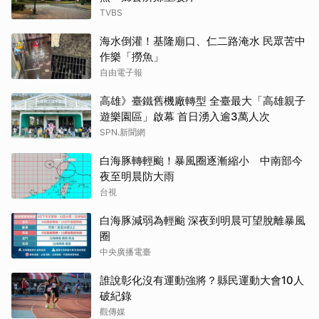
TVBS
海水倒灌！基隆廟口、仁二路淹水 民眾苦中
作樂「撈魚」
自由電子報
高雄》臺鐵舊機廠轉型 全臺最大「高雄親子
遊樂園區」啟幕 首日湧入逾3萬人次
SPN.新聞網
白海豚轉輕颱！暴風圈逐漸縮小 中南部今
夜至明晨防大雨
台視
白海豚減弱為輕颱 深夜到明晨可望脫離暴風
圈
中央廣播電臺
誰說彰化沒有運動強將？縣民運動大會10人
破紀錄
觀傳媒