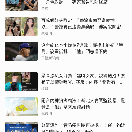
「角色對調」！專家警告恐陷腦腐
造咖
百萬網紅失蹤3年「傳淪東南亞富商性
奴」！警證實已遭撕票棄屍 涉案假閨密近
況曝光
鏡週刊
道奇終止本季最長7連敗！賽後主帥卻「罕
見」說重話批：「他」鬥志還不夠
民視新聞網
景區漂流竟能買「臨時女友」親親抱抱！套
餐暗黑價碼曝光…客服：內容「稍微有一點
尺度」
鏡報
陽台內褲沾滿精液！新北人妻調監視器 驚
覺是「他」拿來磨蹭射精
鏡週刊
慈濟遭詐「昔防疫男團再被挖」！羅一鈞近
況判若兩人…網不忍：擔心