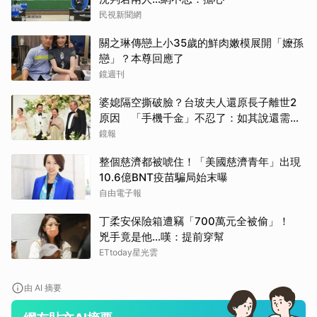
民視新聞網
關之琳傳戀上小35歲的鮮肉嫩模展開「嬤孫
戀」？本尊回應了
鏡週刊
婆媳隔空撕破臉？台玻夫人還原長子離世2
原因 「手機千金」不忍了：如其說還需要
離開嗎？
鏡報
整個慈濟都被唬住！「美國慈濟青年」出現
10.6億BNT疫苗騙局始末曝
自由電子報
丁柔安保險箱遭竊「700萬元全被偷」！
兇手竟是他...嘆：提前穿幫
ETtoday星光雲
由 AI 摘要