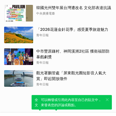
韓國光州雙年展台灣遭改名 文化部表達抗議
中央廣播電臺
「2026花蓮金針花季」感受夏季旅遊魅力
青年日報
中市豐原鎌村、神岡溪洲2社區 獲衛福部防
暴戲劇獎
青年日報
觀光署鵬管處「屏東觀光圈短影音人氣大
賞」即起開放徵件
青年日報
全新體驗！一鍵引用此內容，透過發布貼
可以轉發或引用此內容至自己的貼文中，
文來輕鬆表達個人立場。
來發表您的評論或觀點。