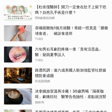
【杜依儒醫師】開刀一定會在肚子上留下疤
嗎？自然孔手術是什麼？
問8健康諮詢網
吞嚥困難拖1個月就醫！胃鏡一照竟是「腫瘤
堵食道」 確診食道癌
TVBS
六旬男右耳劇烈疼痛一查「竟有活昆蟲」
醫：疑因夏季誤入
TVBS
路透民調：逾六成美國人盼加強監管社群媒
體防童成癮
民視新聞網
冰拿鐵放室溫再冷藏！30歲男喝「隔夜咖
啡」劇痛狂吐 醫警告危險性：差點就洗腎
姊妹淘