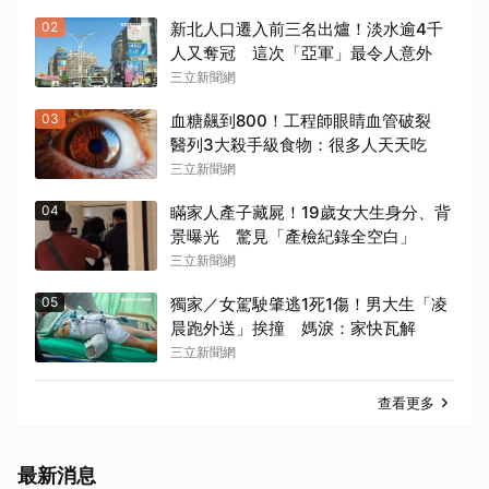
02
新北人口遷入前三名出爐！淡水逾4千
人又奪冠 這次「亞軍」最令人意外
三立新聞網
03
血糖飆到800！工程師眼睛血管破裂
醫列3大殺手級食物：很多人天天吃
三立新聞網
04
瞞家人產子藏屍！19歲女大生身分、背
景曝光 驚見「產檢紀錄全空白」
三立新聞網
05
獨家／女駕駛肇逃1死1傷！男大生「凌
晨跑外送」挨撞 媽淚：家快瓦解
三立新聞網
查看更多
最新消息