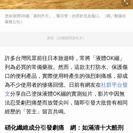
塗抹液體OK繃「痛到升天」，醫示警：勿用於見血傷口。（圖／翻攝自
爆廢公社）
廣告（請繼續閱讀本文）
許多台灣民眾前往日本旅遊時，常將「液體OK繃」
列為必買的常備藥妝。然而，這款主打防水、保護傷
口的便利產品，實際使用時產生的強烈刺痛感，卻成
為不少使用者的慘痛回憶。日前有網友在
社群平台發
文
分享自己塗抹液體OK繃的實測短片，影片中因無
法忍受劇烈痛楚而放聲尖叫，隨即引發大批曾有相同
經歷的「苦主」留言共鳴。
硝化纖維成分引發劇痛 網：如滿清十大酷刑