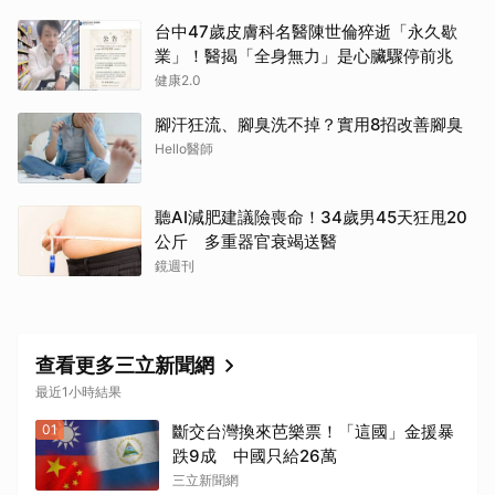
台中47歲皮膚科名醫陳世倫猝逝「永久歇
業」！醫揭「全身無力」是心臟驟停前兆
健康2.0
腳汗狂流、腳臭洗不掉？實用8招改善腳臭
Hello醫師
聽AI減肥建議險喪命！34歲男45天狂甩20
公斤 多重器官衰竭送醫
鏡週刊
查看更多三立新聞網
最近1小時結果
01
斷交台灣換來芭樂票！「這國」金援暴
跌9成 中國只給26萬
三立新聞網