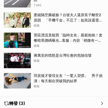
TVBS
婆媳隔空撕破臉？台玻夫人還原長子離世2
原因 「手機千金」不忍了：如其說還需要
離開嗎？
鏡報
景區漂流竟能買「臨時女友」親親抱抱！套
餐暗黑價碼曝光…客服：內容「稍微有一點
尺度」
鏡報
蔣萬安的憤怒是台灣社會的危險信號
鏡報
同居後才發現女友「一驚人習慣」 男子崩
潰：每天都在突破我的結界
鏡報
轉發 (3)