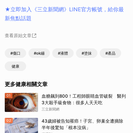
★立即加入《三立新聞網》LINE官方帳號，給你最
新焦點話題
查看原始文章
#傷口
#ok繃
#液體
#塗抹
#產品
健康
更多健康相關文章
01
血糖飆到800！工程師眼睛血管破裂 醫列
3大殺手級食物：很多人天天吃
三立新聞網
02
43歲婦被告知罹癌！子宮、卵巢全遭摘除
半年後驚知「根本沒病」