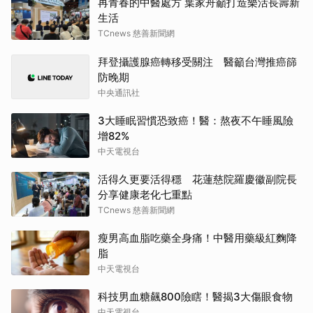
再青春的中醫處方 葉家舟籲打造樂活長壽新
生活
TCnews 慈善新聞網
拜登攝護腺癌轉移受關注 醫籲台灣推癌篩
防晚期
中央通訊社
3大睡眠習慣恐致癌！醫：熬夜不午睡風險
增82%
中天電視台
活得久更要活得穩 花蓮慈院羅慶徽副院長
分享健康老化七重點
TCnews 慈善新聞網
瘦男高血脂吃藥全身痛！中醫用藥級紅麴降
脂
中天電視台
科技男血糖飆800險瞎！醫揭3大傷眼食物
中天電視台