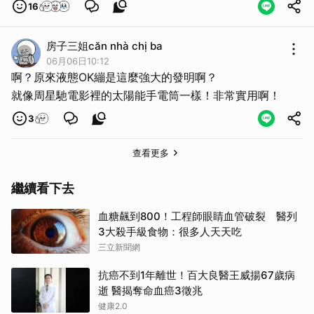
16
房子三姐căn nhà chị ba
06月06日10:12
啊？原來液態OK繃是這麼強大的發明啊？
就像周星馳電影裡的太陽能手電筒一樣！非常實用啊！
3
查看更多
繼續看下去
取消
血糖飆到800！工程師眼睛血管破裂 醫列
3大殺手級食物：很多人天天吃
三立新聞網
抗癌不到1年離世！百大良醫王威揚67歲病
逝 醫揭奪命血癌3徵兆
健康2.0