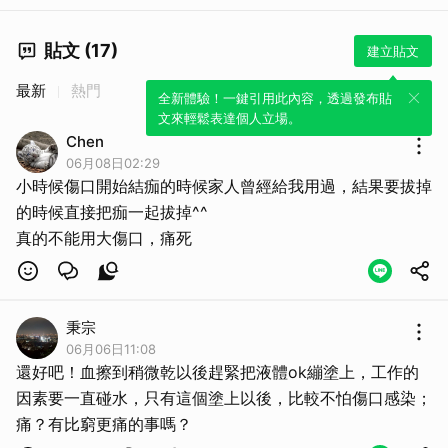
貼文 (17)
建立貼文
最新
熱門
全新體驗！一鍵引用此內容，透過發布貼
文來輕鬆表達個人立場。
Chen
06月08日02:29
小時候傷口開始結痂的時候家人曾經給我用過，結果要拔掉
的時候直接把痂一起拔掉^^
真的不能用大傷口，痛死
秉宗
06月06日11:08
還好吧！血擦到稍微乾以後趕緊把液體ok繃塗上，工作的
因素要一直碰水，只有這個塗上以後，比較不怕傷口感染；
痛？有比窮更痛的事嗎？