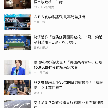
搜出改造槍、手銬
ETtoday新聞雲
ＳＢＳ夏季歌謠戰 明零時差播出
中華日報
慈濟遭詐「昔防疫男團再被挖」！羅一鈞近
況判若兩人…網不忍：擔心
民視新聞網
整個慈濟都被唬住！「美國慈濟青年」出現
10.6億BNT疫苗騙局始末曝
自由電子報
關之琳傳戀上小35歲的鮮肉嫩模展開「嬤孫
戀」？本尊回應了
鏡週刊
交通陷阱？新式標線直行右轉同側 右轉卻挨
罰