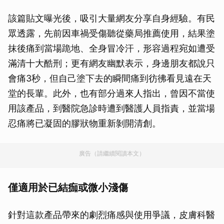
該篇貼文曝光後，吸引大量網友分享自身經驗。有民
眾透露，先前因車禍受傷聽從藥局推薦使用，結果塗
抹後痛到當場跪地、全身冒冷汗，形容過程宛如遭受
滿清十大酷刑；更有網友幽默表示，身邊朋友都說只
會痛3秒，但自己塗下去的瞬間痛到彷彿看見遠在天
堂的長輩。此外，也有部分過來人指出，曾因不當使
用該產品，到醫院急診時遭到醫護人員指責，並當場
忍痛將已凝固的膠狀物重新剝開清創。
廣告（請繼續閱讀本文）
僅適用於已結痂或微小淺傷
針對這款產品帶來的劇烈痛感與使用爭議，皮膚科醫