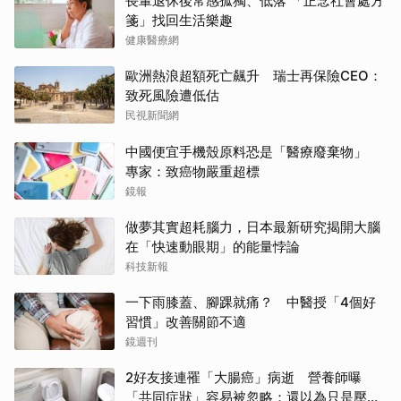
長輩退休後常感孤獨、低落 「正念社會處方
箋」找回生活樂趣
健康醫療網
歐洲熱浪超額死亡飆升 瑞士再保險CEO：
致死風險遭低估
民視新聞網
中國便宜手機殼原料恐是「醫療廢棄物」
專家：致癌物嚴重超標
鏡報
做夢其實超耗腦力，日本最新研究揭開大腦
在「快速動眼期」的能量悖論
科技新報
一下雨膝蓋、腳踝就痛？ 中醫授「4個好
習慣」改善關節不適
鏡週刊
2好友接連罹「大腸癌」病逝 營養師曝
「共同症狀」容易被忽略：還以為只是壓力