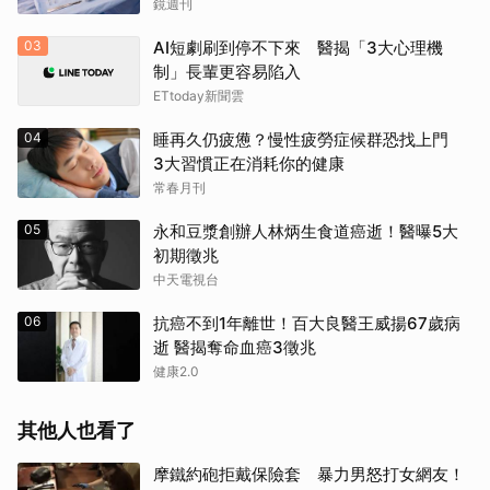
鏡週刊
03
AI短劇刷到停不下來 醫揭「3大心理機
制」長輩更容易陷入
ETtoday新聞雲
04
睡再久仍疲憊？慢性疲勞症候群恐找上門
3大習慣正在消耗你的健康
常春月刊
05
永和豆漿創辦人林炳生食道癌逝！醫曝5大
初期徵兆
中天電視台
06
抗癌不到1年離世！百大良醫王威揚67歲病
逝 醫揭奪命血癌3徵兆
健康2.0
其他人也看了
摩鐵約砲拒戴保險套 暴力男怒打女網友！