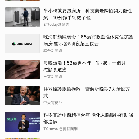
半小時就要跑廁所！科技業老闆怕開刀傷性
慾 10分鐘手術救了他
ETtoday新聞雲
吃海鮮麵險喪命！65歲翁敗血性休克住加護
病房 醫示警5隔夜菜直接丟
聯合新聞網
沒喝熱湯！53歲男不理「1症狀」一個月
確診食道癌
三立新聞網
拜登攝護腺癌擴散！醫解析晚期7大治療方
式
中天電視台
科學實證中西精準合療 活化大腸腦軸有助腦
部逆齡
TCnews 慈善新聞網