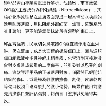
師邱品齊由專業角度進行解析。他指出，市售液體
OK繃的主要成分為硝化纖維（Nitrocellulose），其
核心化學原理是在皮膚表面形成一層具備防水功能的
透明防護薄膜，用以阻絕外部細菌。然而，這類產品
並非萬能，更不能隨意塗抹於所有類型的傷口上。
邱品齊強調，民眾切勿將液體OK繃直接使用在血淋
淋、仍在流血，或是大面積的撕裂傷口上。因為這類
傷口組織液較多且神經末梢暴露，化學溶劑直接刺激
會對皮膚造成嚴重的二度傷害，並引發難以忍受的劇
痛。這款護理用品的正確適用對象，僅限於已經開始
結痂的傷口，或是極為輕微的擦傷、割傷、皮膚乾裂
等傷口較淺且邊緣規則的微小傷勢。民眾在使用前應
先清潔傷口並評估傷勢，切勿盲目塗抹以免適得其
反。