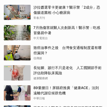
沙拉醬選零卡更健康？醫示警「2成分」恐
傷腸道菌相 小心糖尿病
常春月刊
7月熱傷害就醫人次創新高！醫示警：吃感
冒藥易中暑
中天電視台
致癌油事件之後 台灣食安通報制度還有哪
些漏洞？
信傳媒
長短腳、跛行不只是老化 人工髖關節手術
評估助降臥床風險
健康醫療網
89量腰日！屏縣府推廣「健康ACE」法則
遠離代謝症候群危機
中華日報