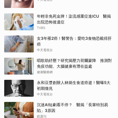
年輕非免死金牌！染流感重症進ICU 醫揭
出院恐怖後遺症
TVBS
女3年罹2癌！醫警告：愛吃3食物恐載得肝
癌
中天電視台
唱歌助紓壓？研究揭壓力荷爾蒙降 推測對
免疫功能、大腦健康有潛在益處
健康醫療網
永和豆漿創辦人林炳生食道癌逝！醫曝5大
初期徵兆
中天電視台
沉迷AI短劇看不停？ 醫揭「長輩特別易
陷」3原因
鏡週刊