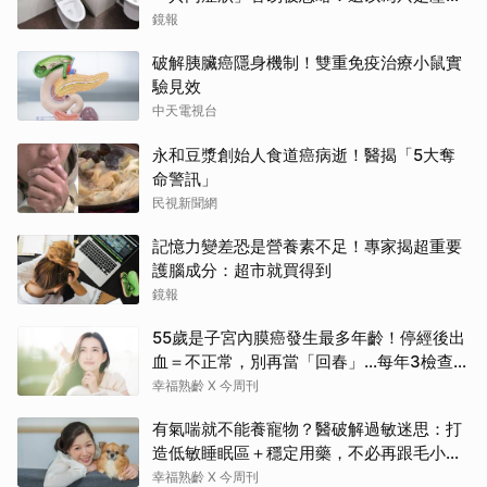
大
鏡報
破解胰臟癌隱身機制！雙重免疫治療小鼠實
驗見效
中天電視台
永和豆漿創始人食道癌病逝！醫揭「5大奪
命警訊」
民視新聞網
記憶力變差恐是營養素不足！專家揭超重要
護腦成分：超市就買得到
鏡報
55歲是子宮內膜癌發生最多年齡！停經後出
血＝不正常，別再當「回春」…每年3檢查保
命：早期治癒率達9成5
幸福熟齡 X 今周刊
有氣喘就不能養寵物？醫破解過敏迷思：打
造低敏睡眠區＋穩定用藥，不必再跟毛小孩
分離
幸福熟齡 X 今周刊