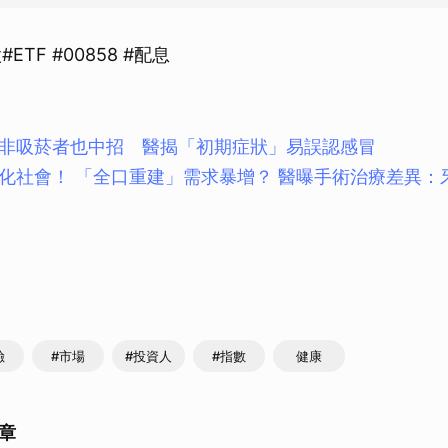
ETF #00858 #配息
非吸菸者也中招 醫揭「初期症狀」易誤認感冒
化社會！ 「全口重建」需求暴增？ 醫曝手術治療差異：
險
#市場
#投資人
#指數
健康
章