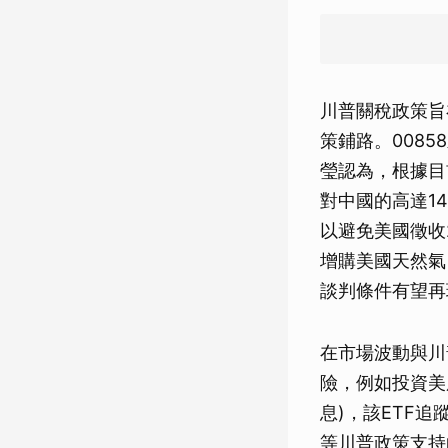
川普關稅政策旨
策鋪路。0085
瑩認為，根據目
對中國的高達1
以避免美國徵收
增購美國天然氣
談判條件有望再
在市場波動與川
險，例如投資美股
息)，該ETF
等川普政策支持