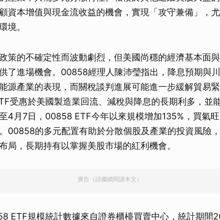
顧資本增值與現金流收益的機會，實現「攻守兼備」，尤
環境。
政策的不確定性而波動劇烈，但美國尚穩的經濟基本面與
供了進場機會。00858經理人陳沛瑩指出，降息預期與
能源產業的表現，而關稅談判進展可能進一步緩解貿易緊
8 ETF受惠於美國製造業回流、減稅與降息的長期利多，並
4月7日，00858 ETF今年以來規模增加135%，買
。00858的多元配置有助於分散個股及產業的投資風險
布局，長期持有以掌握美股市場的紅利機會。
廣告（請繼續閱讀本文）
58 ETF規模統計數據來自證券櫃檯買賣中心，統計期間2025