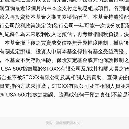
網查詢最近12個月內由本金支付之配息組成項目。各期間
滾入再投資於本基金之期間累積報酬率。本基金持股獲配股
行公司股利政策決定(如發行公司一年可能一次或分次配發
利紀錄作為未來股利收入之預估，再考量相關稅負後，決
。本基金掛牌後之買賣成交價格無升降幅度限制，掛牌後
有關規定辦理。投資人申購本基金係持有基金受益憑證，
。本基金不受存款保險、保險安定基金或其他保護機制之
® USA 500指數屬於STOXX有限公司及/或其相關人員之
基金並不被STOXX有限公司及其相關人員資助、宣傳或任何
員支持的方式來推廣，STOXX有限公司及其相關人員並
X® USA 500指數之錯誤、疏漏或任何干預之責任(不論
廣告（請繼續閱讀本文）