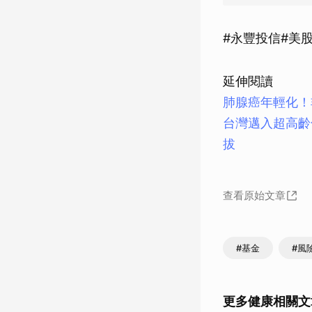
#永豐投信#美股#
延伸閱讀
肺腺癌年輕化！
台灣邁入超高齡
拔
查看原始文章
#基金
#風
更多健康相關文