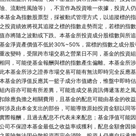
取消
險、流動性風險等），不宜作為投資唯一依據，投資人仍
本基金為指數股票型，採被動式管理方式，以追蹤標的指
之投資績效將視其追蹤之標的指數走勢而定，若標的指數
值亦將隨之波動或下跌。本基金所投資成分股檔數與所追
基金淨資產價值不低於30%~50%，當標的指數之成分
重改變時，受限跨市場交易之營業日不同，基金的投資組
相同，可能使基金報酬與標的指數產生偏離。本基金所涉
此本基金所涉之證券市場交易可能有無法即時完全反應基
本基金的淨值反應其一籃子成分市值總合，惟盤中即時估
組內容亦可能有所差異，可能造成交易資訊傳遞落差之風
扣除應負擔之相關費用，且基金的配息可能由基金的收益
何涉及由本金支出的部份，可能導致原始投資金額以同等
實際報酬，且過去配息不代表未來配息；基金淨值可能因
公司不保證本基金最低之收益率或獲利，配息金額會因操
之風險無法因分散投資而完全消除，投資人仍應自行承擔