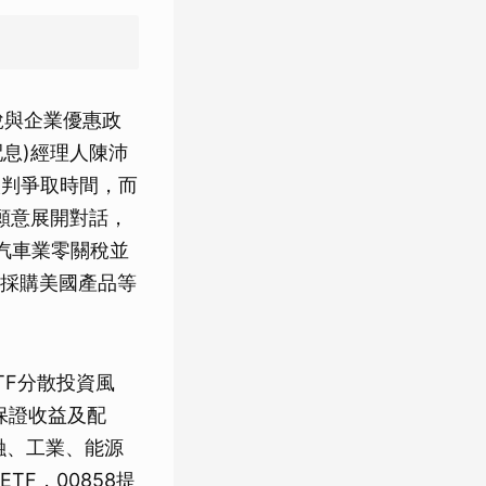
稅與企業優惠政
配息)經理人陳沛
談判爭取時間，而
願意展開對話，
非汽車業零關稅並
採購美國產品等
TF分散投資風
無保證收益及配
融、工業、能源
F，00858提