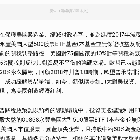
廣告（請繼續閱讀本文）
在保護美國製造業、縮減財政赤字，並為延續2017年減
8永豐美國大型500股票ETF基金(本基金並無保證收益及
前的關稅調整路徑，美國對75個國家的10%對等關稅為
45%關稅則反映其對貿易不平衡的強硬立場。歐盟已表態
20%永久關稅，回顧2018年川普1.0時期，歐盟曾承諾
，成功緩解貿易爭端，如今，類似讓步如加大對美投資、
現，為美國創造經濟紅利。
普關稅政策難以預料的變動環境中，投資美股建議利用E
大盤的00858永豐美國大型500股票ETF (本基金並
追蹤美國大市值股票，涵蓋頂尖企業，且持股中約60%為金
的產業，具備多元分散特性。相較於其他追蹤美股大盤的ET