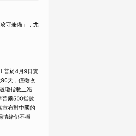
「攻守兼備」，尤
川普於4月9日實
90天，僅徵收
，道瓊指數上漲
準普爾500指數
白宮宣布對中國的
場情緒仍不穩