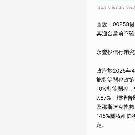
https://healthylives.
圖說：0085
其適合當前不確
永豐投信行銷資
政府於2025
施對等關稅政策
10%對等關稅
7.87%，標準
及那斯達克指數
145%關稅細
定。