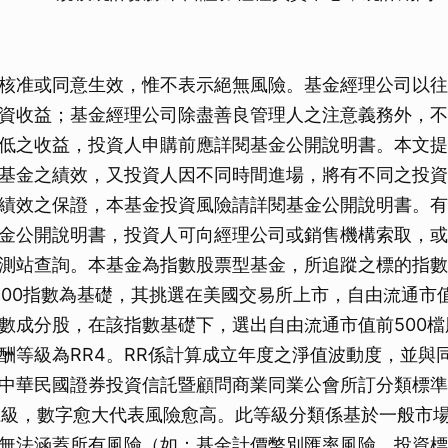
核准或同意生效，惟不表示絕無風險。基金經理公司以往
資收益；基金經理公司除盡善良管理人之注意義務外，不
低之收益，投資人申購前應詳閱基金公開說明書。本文提
基金之績效，又投資人因不同時間進場，將有不同之投資
績效之保證，本基金投資風險請詳閱基金公開說明書。有
金公開說明書，投資人可向經理公司或銷售機構索取，或
測站查詢。本基金為指數股票型基金，所追蹤之標的指數
SA 900指數為基礎，其挑選在美國交易所上市，自由流通市
數成分股，在該指數基礎下，選出自由流通市值前500
酬等級為RR4。RR係計算成立年度之淨值波動度，並與
中華民國證券投資信託暨顧問商業同業公會所訂分類標準
R5五級，數字愈大代表風險愈高。此等級分類係基於一般市
無法涵蓋所有風險（如：基金計價幣別匯率風險、投資標