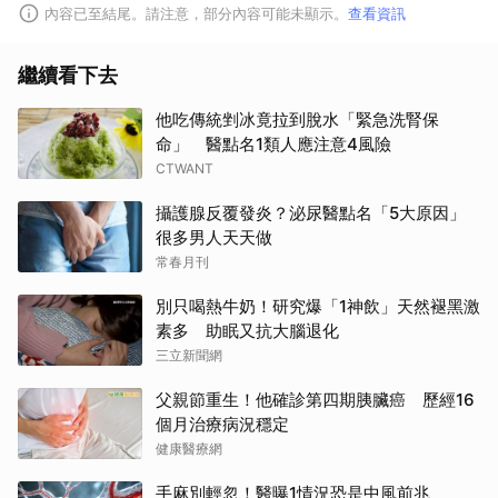
內容已至結尾。請注意，部分內容可能未顯示。
查看資訊
繼續看下去
他吃傳統剉冰竟拉到脫水「緊急洗腎保
命」 醫點名1類人應注意4風險
CTWANT
攝護腺反覆發炎？泌尿醫點名「5大原因」
很多男人天天做
常春月刊
取消
別只喝熱牛奶！研究爆「1神飲」天然褪黑激
素多 助眠又抗大腦退化
三立新聞網
父親節重生！他確診第四期胰臟癌 歷經16
個月治療病況穩定
健康醫療網
手麻別輕忽！醫曝1情況恐是中風前兆