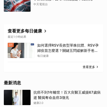
中天電視台
查看更多每日健康
最近1小時結果
01
如何選擇RSV長效型單株抗體、RSV孕
婦疫苗怎麼選？關鍵五問緩解新手爸媽
焦慮
每日健康
查看更多
最新消息
抗癌不到1年離世！百大良醫王威揚67歲病
逝 醫揭奪命血癌3徵兆
健康2.0