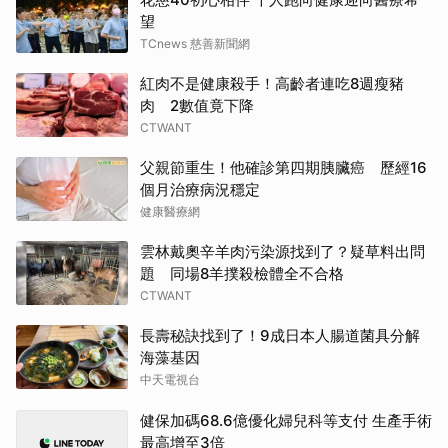
望
TCnews 慈善新聞網
紅肉不是健康殺手！高齡者連吃8週瘦豬
肉 2數值竟下降
CTWANT
父親節重生！他確診第四期胰臟癌 歷經16
個月治療病況穩定
健康醫療網
雲林戴奧辛羊肉污染源找到了？疑草料出問
題 同場8羊撲殺檢體全不合格
CTWANT
長壽秘訣找到了！9成日本人腸道菌具分解
海藻基因
中天電視台
健保加碼68.6億優化婦兒科等支付 生產手術
最高增至3倍