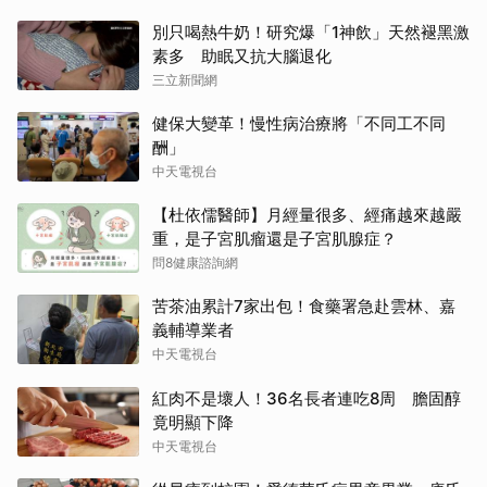
別只喝熱牛奶！研究爆「1神飲」天然褪黑激
素多 助眠又抗大腦退化
三立新聞網
健保大變革！慢性病治療將「不同工不同
酬」
中天電視台
【杜依儒醫師】月經量很多、經痛越來越嚴
重，是子宮肌瘤還是子宮肌腺症？
問8健康諮詢網
苦茶油累計7家出包！食藥署急赴雲林、嘉
義輔導業者
中天電視台
紅肉不是壞人！36名長者連吃8周 膽固醇
竟明顯下降
中天電視台