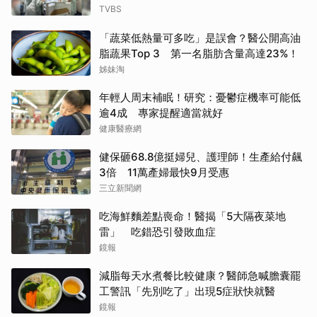
TVBS
「蔬菜低熱量可多吃」是誤會？醫公開高油
脂蔬果Top 3 第一名脂肪含量高達23%！
姊妹淘
年輕人周末補眠！研究：憂鬱症機率可能低
逾4成 專家提醒適當就好
健康醫療網
健保砸68.8億挺婦兒、護理師！生產給付飆
3倍 11萬產婦最快9月受惠
三立新聞網
吃海鮮麵差點喪命！醫揭「5大隔夜菜地
雷」 吃錯恐引發敗血症
鏡報
減脂每天水煮餐比較健康？醫師急喊膽囊罷
工警訊「先別吃了」出現5症狀快就醫
鏡報