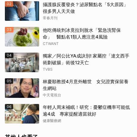
02
攝護腺反覆發炎？泌尿醫點名「5大原因」
很多男人天天做
常春月刊
03
他吃傳統剉冰竟拉到脫水「緊急洗腎保
命」 醫點名1類人應注意4風險
CTWANT
04
獨家／阿公比YA成訣別! 家屬控「達文西手
術劃破腸」術後12天亡
TVBS
05
林慶順教授4月意外離世 女兒證實保留養
生網站
中天電視台
06
年輕人周末補眠！研究：憂鬱症機率可能低
逾4成 專家提醒適當就好
健康醫療網