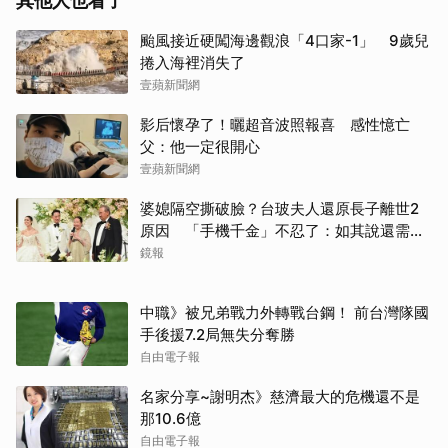
其他人也看了
颱風接近硬闖海邊觀浪「4口家-1」 9歲兒
捲入海裡消失了
壹蘋新聞網
影后懷孕了！曬超音波照報喜 感性憶亡
父：他一定很開心
壹蘋新聞網
婆媳隔空撕破臉？台玻夫人還原長子離世2
原因 「手機千金」不忍了：如其說還需要
離開嗎？
鏡報
中職》被兄弟戰力外轉戰台鋼！ 前台灣隊國
手後援7.2局無失分奪勝
自由電子報
名家分享~謝明杰》慈濟最大的危機還不是
那10.6億
自由電子報