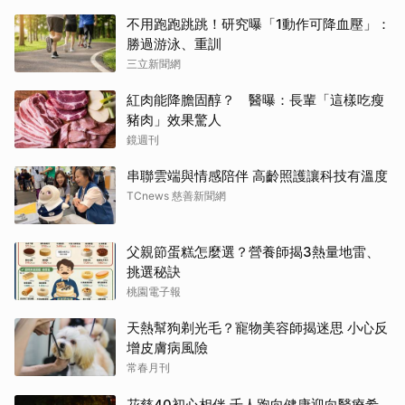
不用跑跑跳跳！研究曝「1動作可降血壓」：
勝過游泳、重訓
三立新聞網
紅肉能降膽固醇？ 醫曝：長輩「這樣吃瘦
豬肉」效果驚人
鏡週刊
串聯雲端與情感陪伴 高齡照護讓科技有溫度
TCnews 慈善新聞網
父親節蛋糕怎麼選？營養師揭3熱量地雷、
挑選秘訣
桃園電子報
天熱幫狗剃光毛？寵物美容師揭迷思 小心反
增皮膚病風險
常春月刊
花慈40初心相伴 千人跑向健康迎向醫療希