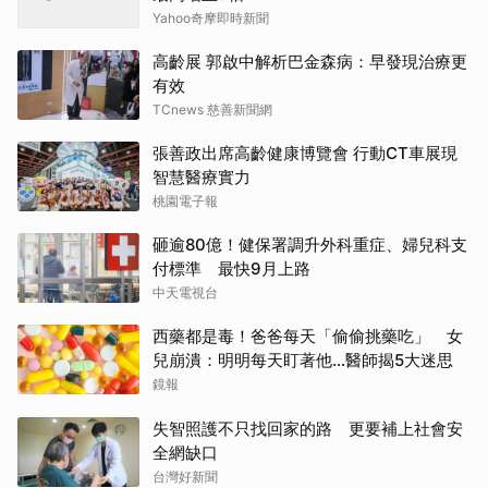
Yahoo奇摩即時新聞
高齡展 郭啟中解析巴金森病：早發現治療更
有效
TCnews 慈善新聞網
張善政出席高齡健康博覽會 行動CT車展現
智慧醫療實力
桃園電子報
砸逾80億！健保署調升外科重症、婦兒科支
付標準 最快9月上路
中天電視台
西藥都是毒！爸爸每天「偷偷挑藥吃」 女
兒崩潰：明明每天盯著他…醫師揭5大迷思
鏡報
失智照護不只找回家的路 更要補上社會安
全網缺口
台灣好新聞