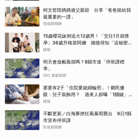
柯文哲陪媽媽過父親節 分享「爸爸留給我
最重要的一課」
壹蘋新聞網
15歲櫻花妹倒追大12歲男！「交往1月就懷
孕」36歲升格當阿嬤 婚後得知「這秘密」
傻眼了
鏡報
明天會放颱風假嗎？8縣市達「停班課標
準」
EBC 東森新聞
婆婆有2子「住院要媳婦輪照」！鄉民傻
眼：兒子裝飾用？ 過來人卻曝「1關鍵」才
做決定
鏡報
不斷更新／白海豚挾狂風暴雨襲台 9日1縣
市宣布停班課
民視新聞網