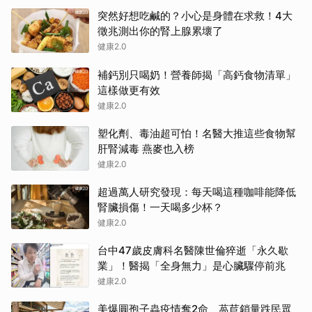
突然好想吃鹹的？小心是身體在求救！4大
徵兆測出你的腎上腺累壞了
健康2.0
補鈣別只喝奶！營養師揭「高鈣食物清單」
這樣做更有效
健康2.0
塑化劑、毒油超可怕！名醫大推這些食物幫
肝腎減毒 燕麥也入榜
健康2.0
超過萬人研究發現：每天喝這種咖啡能降低
腎臟損傷！一天喝多少杯？
健康2.0
台中47歲皮膚科名醫陳世倫猝逝「永久歇
業」！醫揭「全身無力」是心臟驟停前兆
健康2.0
美爆圓孢子蟲疫情奪2命 萵苣銷量跌民眾