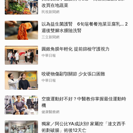
改買在地蔬菜
民視新聞網
以為益生菌護腎 6旬翁餐餐泡菜豆腐乳... 2
週後雙腳水腫險洗腎
三立新聞網
圓錐角膜年輕化 提前篩檢守護視力
中華日報
咬硬物傷顳顎關節 少女張口困難
中華日報
空腹運動好不好？中醫教你掌握最佳運動時
機
健康醫療網
獨家／阿公比YA成訣別! 家屬控「達文西手
術劃破腸」術後12天亡