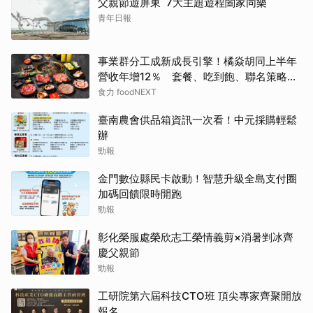
父親節遊屏東 7大主題遊程闔家同樂
青年日報
事業群分工成新成長引擎！橘焱胡同上半年
營收年增12％ 套餐、吃到飽、聯名策略帶
動新客
食力 foodNEXT
臺南農會供品箱資訊一次看！中元採購輕鬆
辦
勁報
金門數位縣民卡啟動！智慧升級全島支付圈
加碼回饋限時開跑
勁報
彰化榮服處榮欣志工榮情義剪×消暑剉冰齊
慶父親節
勁報
工研院第六屆科技CTO班 頂尖專家齊聚開放
報名