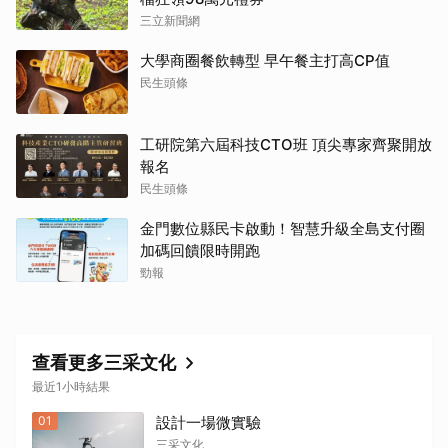
三立新聞網
大學商圈餐飲轉型 早午餐主打高CP值
民生頭條
工研院第六屆科技CTO班 頂尖專家齊聚開放
報名
民生頭條
金門數位縣民卡啟動！智慧升級全島支付圈
加碼回饋限時開跑
勁報
查看更多三采文化
最近1小時結果
01
設計一場微實驗
三采文化