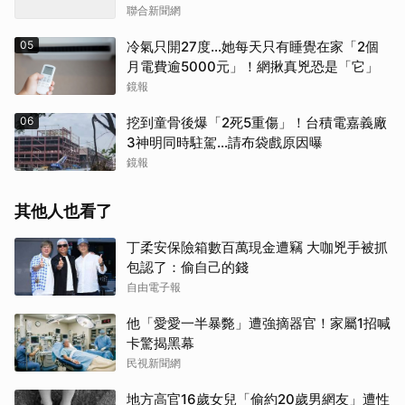
聯合新聞網
05
冷氣只開27度…她每天只有睡覺在家「2個
月電費逾5000元」！網揪真兇恐是「它」
鏡報
06
挖到童骨後爆「2死5重傷」！台積電嘉義廠
3神明同時駐駕...請布袋戲原因曝
鏡報
其他人也看了
丁柔安保險箱數百萬現金遭竊 大咖兇手被抓
包認了：偷自己的錢
自由電子報
他「愛愛一半暴斃」遭強摘器官！家屬1招喊
卡驚揭黑幕
民視新聞網
地方高官16歲女兒「偷約20歲男網友」遭性