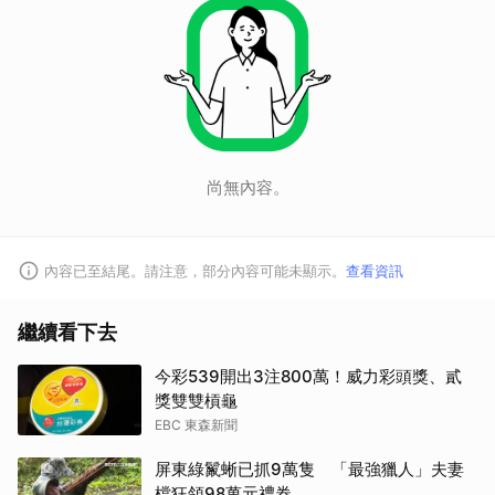
尚無內容。
內容已至結尾。請注意，部分內容可能未顯示。
查看資訊
繼續看下去
今彩539開出3注800萬！威力彩頭獎、貳
獎雙雙槓龜
EBC 東森新聞
屏東綠鬣蜥已抓9萬隻 「最強獵人」夫妻
檔狂領98萬元禮券