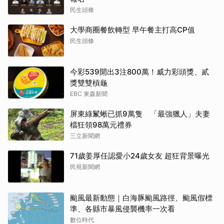
民生頭條
大學商圈餐飲轉型 早午餐主打高CP值
民生頭條
今彩539開出3注800萬！威力彩頭獎、貳
獎雙雙槓龜
EBC 東森新聞
屏東綠鬣蜥已抓9萬隻 「最強獵人」夫妻
檔狂領98萬元禮券
三立新聞網
71歲姜厚任認愛小24歲女友 超狂背景曝光
民視新聞網
颱風最新動態｜白海豚颱風路徑、颱風假標
準、各縣市暴風侵襲機率一次看
數位時代