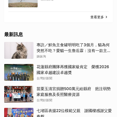
查看更多
最新訊息
專訪／鮮魚主食罐明明吃了3個月，貓為何
突然不吃？愛貓一生詹岳霖：沒有一款主食
能保證牠永遠喜歡
姊妹淘
花蓮縣府團隊再獲國家級肯定 榮獲2026
國家卓越建設卓越獎
台灣好新聞
苗栗玉清宮捐贈500萬元給縣府 挹注弱勢
家庭服務及長照醫療資源
台灣好新聞
七堵區表揚22位模範父親 謝國樑感謝父愛
奉獻