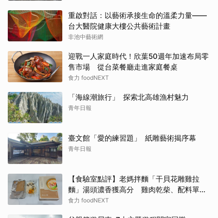
重啟對話：以藝術承接生命的溫柔力量——
台大醫院健康大樓公共藝術計畫
非池中藝術網
迎戰一人家庭時代！欣葉50週年加速布局零
售市場 從台菜餐廳走進家庭餐桌
食力 foodNEXT
「海線潮旅行」 探索北高雄漁村魅力
青年日報
臺文館「愛的練習題」 紙雕藝術揭序幕
青年日報
【食驗室點評】老媽拌麵「干貝花雕雞拉
麵」湯頭濃香獲高分 雞肉乾柴、配料單調
成扣分點
食力 foodNEXT