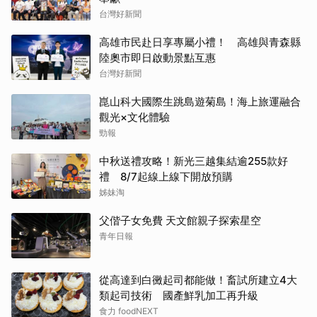
台灣好新聞
高雄市民赴日享專屬小禮！ 高雄與青森縣
陸奧市即日啟動景點互惠
台灣好新聞
崑山科大國際生跳島遊菊島！海上旅運融合
觀光×文化體驗
勁報
中秋送禮攻略！新光三越集結逾255款好
禮 8/7起線上線下開放預購
姊妹淘
父偕子女免費 天文館親子探索星空
青年日報
從高達到白黴起司都能做！畜試所建立4大
類起司技術 國產鮮乳加工再升級
食力 foodNEXT