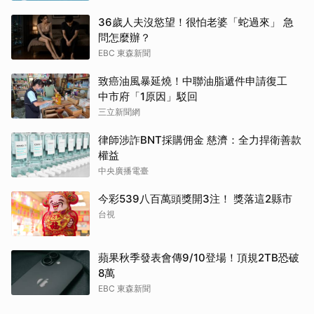
36歲人夫沒慾望！很怕老婆「蛇過來」 急
問怎麼辦？
EBC 東森新聞
致癌油風暴延燒！中聯油脂遞件申請復工
中市府「1原因」駁回
三立新聞網
律師涉詐BNT採購佣金 慈濟：全力捍衛善款
權益
中央廣播電臺
今彩539八百萬頭獎開3注！ 獎落這2縣市
台視
蘋果秋季發表會傳9/10登場！頂規2TB恐破
8萬
EBC 東森新聞