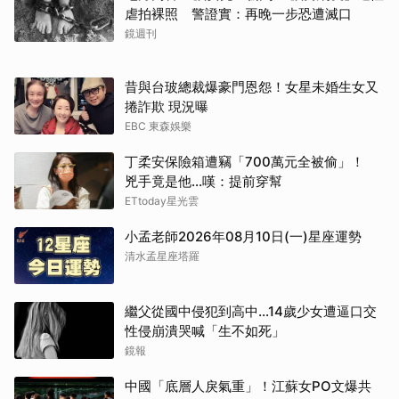
虐拍裸照 警證實：再晚一步恐遭滅口
鏡週刊
取消
昔與台玻總裁爆豪門恩怨！女星未婚生女又
捲詐欺 現況曝
EBC 東森娛樂
丁柔安保險箱遭竊「700萬元全被偷」！
兇手竟是他...嘆：提前穿幫
ETtoday星光雲
小孟老師2026年08月10日(一)星座運勢
清水孟星座塔羅
繼父從國中侵犯到高中…14歲少女遭逼口交
性侵崩潰哭喊「生不如死」
鏡報
中國「底層人戾氣重」！江蘇女PO文爆共