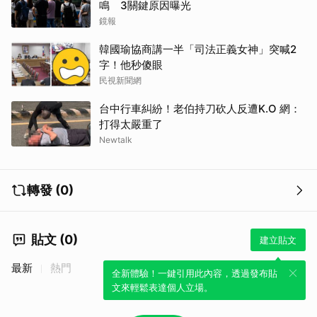
鳴 3關鍵原因曝光
鏡報
韓國瑜協商講一半「司法正義女神」突喊2
字！他秒傻眼
民視新聞網
台中行車糾紛！老伯持刀砍人反遭K.O 網：
打得太嚴重了
Newtalk
轉發 (0)
貼文 (0)
建立貼文
最新
熱門
全新體驗！一鍵引用此內容，透過發布貼
文來輕鬆表達個人立場。