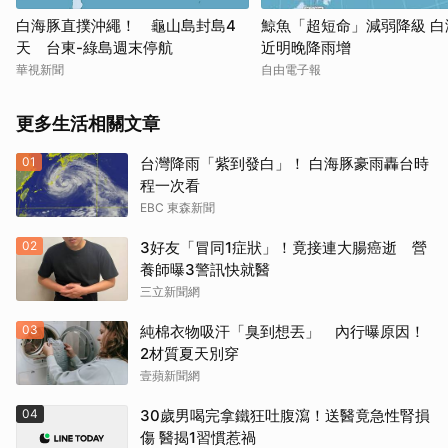
白海豚直撲沖繩！ 龜山島封島4
鯨魚「超短命」減弱降級 白
天 台東-綠島週末停航
近明晚降雨增
華視新聞
自由電子報
更多生活相關文章
01
台灣降雨「紫到發白」！ 白海豚豪雨轟台時
程一次看
EBC 東森新聞
02
3好友「冒同1症狀」！竟接連大腸癌逝 營
養師曝3警訊快就醫
三立新聞網
03
純棉衣物吸汗「臭到想丟」 內行曝原因！
2材質夏天別穿
壹蘋新聞網
04
30歲男喝完拿鐵狂吐腹瀉！送醫竟急性腎損
傷 醫揭1習慣惹禍