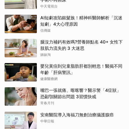
中天電視台
AI短劇攻陷銀髮族！精神科醫師解析「沉迷
短劇」4大心理原因
信傳媒
腿沒力補鈣有效嗎?營養師點名 40+ 女性下
肢肌力流失的 3 大迷思
姊妹淘
嬰兒黃疸到兒童脂肪肝都別輕忽！醫揭不同
年齡「肝病警訊」
健康醫療網
嘴巴一張就痛、喀喀響？醫示警「4症狀」
恐顳顎關節出問題 3習慣快戒
常春月刊
安南醫院導入海福刀無創治療攝護腺癌
中華日報