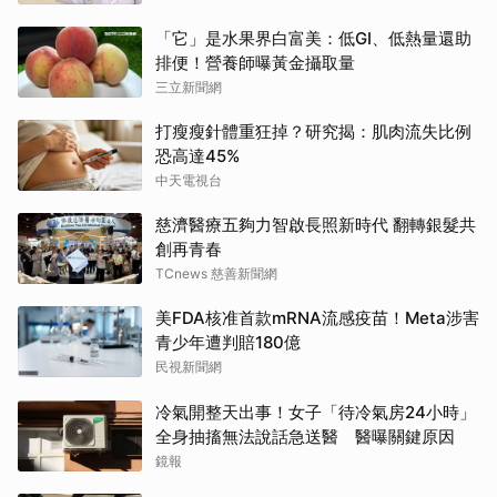
「它」是水果界白富美：低GI、低熱量還助
排便！營養師曝黃金攝取量
三立新聞網
打瘦瘦針體重狂掉？研究揭：肌肉流失比例
恐高達45%
中天電視台
慈濟醫療五夠力智啟長照新時代 翻轉銀髮共
創再青春
TCnews 慈善新聞網
美FDA核准首款mRNA流感疫苗！Meta涉害
青少年遭判賠180億
民視新聞網
冷氣開整天出事！女子「待冷氣房24小時」
全身抽搐無法說話急送醫 醫曝關鍵原因
鏡報