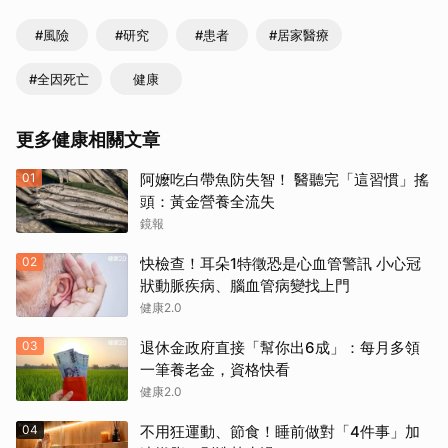
#風險
#研究
#患者
#居家醫療
#全因死亡
健康
更多健康相關文章
01
阿嬤吃白帶魚防失智！ 醫聽完「這習慣」搖
頭：黃金營養全流失
鏡報
02
快檢查！耳朵1特徵恐是心血管警訊 小心冠
狀動脈疾病、腦血管病變找上門
健康2.0
03
退休金政府直接「幫你出6成」：每月多領
一筆養老金，資格快看
健康2.0
04
不用狂運動、節食！睡前做對「4件事」加