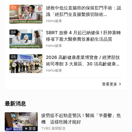
03
拯救中低位直腸癌的保留肛門手術：認
識「經肛門全直腸繫膜切除術
（TaTME）」
Heho健康
04
SBRT 放療 4 月起已納健保 ! 肝肺寡轉
移省下龐大醫療費並兼顧生活品質
Heho健康
05
2026 高齡健康產業博覽會 / 經濟部技
術司專館 3 大展區、30 項高齡健康科
技一次看
Heho健康
查看更多
最新消息
疲勞提不起勁是警訊！醫揭「半憂鬱」危
機 這樣吃睡才能好
影音
TVBS 新聞影音