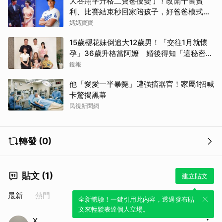
大谷翔平升格二寶爸後變了！改開千萬賓
利、比賽結束秒回家陪孩子，好爸爸模式全
開
媽媽寶寶
15歲櫻花妹倒追大12歲男！「交往1月就懷
孕」36歲升格當阿嬤 婚後得知「這秘密」
傻眼了
鏡報
他「愛愛一半暴斃」遭強摘器官！家屬1招喊
卡驚揭黑幕
民視新聞網
轉發 (0)
貼文 (1)
建立貼文
最新
熱門
全新體驗！一鍵引用此內容，透過發布貼
文來輕鬆表達個人立場。
X