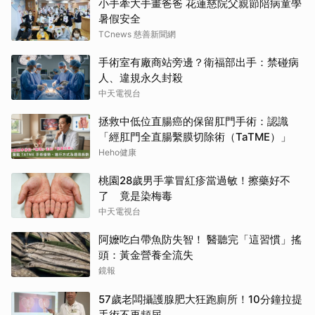
小手牽大手畫爸爸 花蓮慈院父親節陪病童學
暑假安全
TCnews 慈善新聞網
手術室有廠商站旁邊？衛福部出手：禁碰病
人、違規永久封殺
中天電視台
拯救中低位直腸癌的保留肛門手術：認識
「經肛門全直腸繫膜切除術（TaTME）」
Heho健康
桃園28歲男手掌冒紅疹當過敏！擦藥好不
了 竟是染梅毒
中天電視台
阿嬤吃白帶魚防失智！ 醫聽完「這習慣」搖
頭：黃金營養全流失
鏡報
57歲老闆攝護腺肥大狂跑廁所！10分鐘拉提
手術不再頻尿