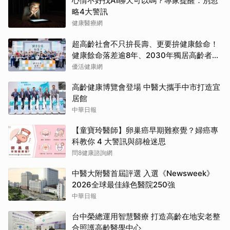
心情不好找AI聊天可以嗎？專家提醒：別忽
略4大警訊
健康醫療網
超高齡社會不只拚長壽、更要拚健康餘命！
健康餘命落差逾8年、2030年獨居高齡者估
破百萬戶
優活健康網
高齡健康博覽會登場 中醫大攜手中市打造宜
居館
中華日報
【童寶玲醫師】卵巢癌早期難察覺？婦癌專
科教你 4 大警訊與篩檢迷思
問8健康諮詢網
中醫大附醫首屆評選 入選《Newsweek》
2026全球最佳綠色醫院250強
中華日報
台中榮總運用智慧醫療 打造高齡在地安老整
合照護高齡醫學中心