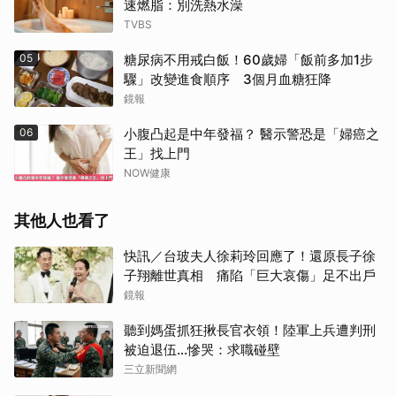
速燃脂：別洗熱水澡
TVBS
05
糖尿病不用戒白飯！60歲婦「飯前多加1步
驟」改變進食順序 3個月血糖狂降
鏡報
06
小腹凸起是中年發福？ 醫示警恐是「婦癌之
王」找上門
NOW健康
其他人也看了
快訊／台玻夫人徐莉玲回應了！還原長子徐
子翔離世真相 痛陷「巨大哀傷」足不出戶
鏡報
聽到媽蛋抓狂揪長官衣領！陸軍上兵遭判刑
被迫退伍…慘哭：求職碰壁
三立新聞網