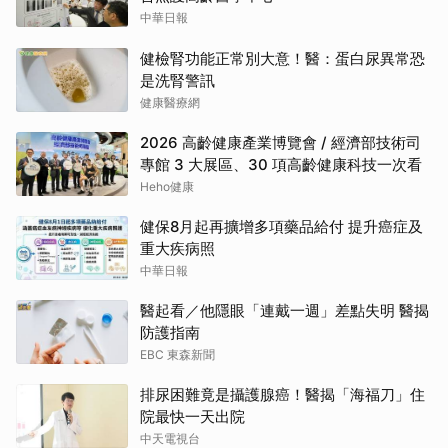
中華日報
健檢腎功能正常別大意！醫：蛋白尿異常恐
是洗腎警訊
健康醫療網
2026 高齡健康產業博覽會 / 經濟部技術司
專館 3 大展區、30 項高齡健康科技一次看
Heho健康
健保8月起再擴增多項藥品給付 提升癌症及
重大疾病照
中華日報
醫起看／他隱眼「連戴一週」差點失明 醫揭
防護指南
EBC 東森新聞
排尿困難竟是攝護腺癌！醫揭「海福刀」住
院最快一天出院
中天電視台