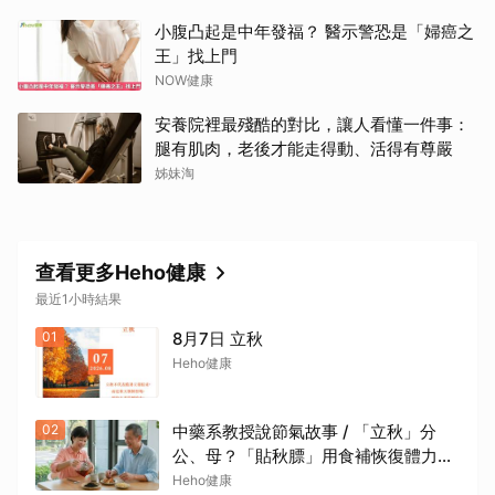
取消
小腹凸起是中年發福？ 醫示警恐是「婦癌之
王」找上門
NOW健康
安養院裡最殘酷的對比，讓人看懂一件事：
腿有肌肉，老後才能走得動、活得有尊嚴
姊妹淘
查看更多Heho健康
最近1小時結果
01
8月7日 立秋
Heho健康
02
中藥系教授說節氣故事 / 「立秋」分
公、母？「貼秋膘」用食補恢復體力、
喝紅茶可潤燥
Heho健康