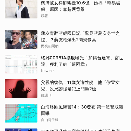
慈濟被女律師騙走10.6億 她揭「輕易騙
錢」原因：靠超硬背景
鏡報
蔣友青翻蔣經國日記「驚見蔣萬安身世之
謎」？蔣友柏爆出2句疑偷臭
民視新聞網
瑤姊00981A換股曝光！加碼台達電、富世
達、獲利了結「這兩檔」
Newtalk
父親的復仇！11歲女遭性侵 他「假冒女
兒」設局誘強暴犯上門轟2槍
鏡週刊
白海豚颱風海警14：30發布 第一波警戒範
圍曝
自由電子報