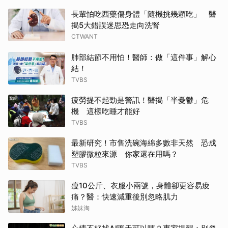
長輩怕吃西藥傷身體「隨機挑幾顆吃」 醫
揭5大錯誤迷思恐走向洗腎
CTWANT
肺部結節不用怕！醫師：做「這件事」解心
結！
TVBS
疲勞提不起勁是警訊！醫揭「半憂鬱」危
機 這樣吃睡才能好
TVBS
最新研究！市售洗碗海綿多數非天然 恐成
塑膠微粒來源 你家還在用嗎？
TVBS
瘦10公斤、衣服小兩號，身體卻更容易痠
痛？醫：快速減重後別忽略肌力
姊妹淘