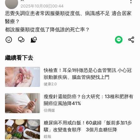
2025年10月09日00:44
思覺失調症患者常因服藥順從度低、病識感不足 適合居家
醫療？
都說服藥順從度低了降低誰的死亡率？
繼續看下去
快檢查！耳朵1特徵恐是心血管警訊 小心冠
狀動脈疾病、腦血管病變找上門
健康2.0
瘦瘦針還能防癌？台大研究：13種和肥胖有
關癌症風險降41%
信傳媒
糖尿病不用戒白飯！60歲婦「飯前多加1步
驟」改變進食順序 3個月血糖狂降
鏡報