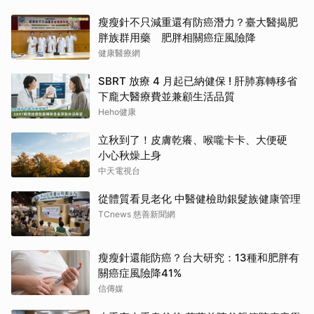
瘦瘦針不只減重還有防癌潛力？臺大醫揭肥
胖族群用藥 肥胖相關癌症風險降
健康醫療網
SBRT 放療 4 月起已納健保 ! 肝肺寡轉移省
下龐大醫療費並兼顧生活品質
Heho健康
立秋到了！皮膚乾癢、喉嚨卡卡、大便硬
小心秋燥上身
中天電視台
從體質看見老化 中醫健檢助銀髮族健康管理
TCnews 慈善新聞網
瘦瘦針還能防癌？台大研究：13種和肥胖有
關癌症風險降41%
信傳媒