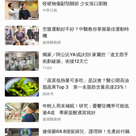
咬硬物傷顳顎關節 少女張口困難
中華日報
空腹運動好不好？中醫教你掌握最佳運動時
機
健康醫療網
獨家／阿公比YA成訣別! 家屬控「達文西手
術劃破腸」術後12天亡
TVBS
「蔬菜低熱量可多吃」是誤會？醫公開高油
脂蔬果Top 3 第一名脂肪含量高達23%！
姊妹淘
年輕人周末補眠！研究：憂鬱症機率可能低
逾4成 專家提醒適當就好
健康醫療網
健保砸68.8億挺婦兒、護理師！生產給付飆