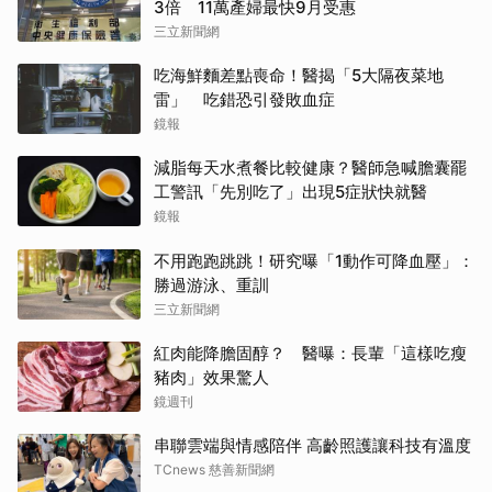
3倍 11萬產婦最快9月受惠
三立新聞網
吃海鮮麵差點喪命！醫揭「5大隔夜菜地
雷」 吃錯恐引發敗血症
鏡報
減脂每天水煮餐比較健康？醫師急喊膽囊罷
工警訊「先別吃了」出現5症狀快就醫
鏡報
不用跑跑跳跳！研究曝「1動作可降血壓」：
勝過游泳、重訓
三立新聞網
紅肉能降膽固醇？ 醫曝：長輩「這樣吃瘦
豬肉」效果驚人
鏡週刊
串聯雲端與情感陪伴 高齡照護讓科技有溫度
TCnews 慈善新聞網