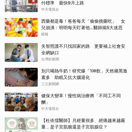
付標準 最快9月上路
中天電視台
西藥都是毒！爸爸每天「偷偷挑藥吃」 女
兒崩潰：明明每天盯著他…醫師揭5大迷思
鏡報
失智照護不只找回家的路 更要補上社會安
全網缺口
台灣好新聞
別只喝熱牛奶！研究爆「1神飲」天然褪黑激
素多 助眠又抗大腦退化
三立新聞網
健保大變革！慢性病治療將「不同工不同
酬」
中天電視台
【杜依儒醫師】月經量很多、經痛越來越嚴
重，是子宮肌瘤還是子宮肌腺症？