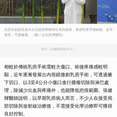
何景良副院長表示台北慈院舉辦癌症系列講座，希望民眾早期篩檢、及早
發現，守護健康。（圖／台北慈濟醫院）
廣告（請繼續閱讀本文）
相較於傳統乳癌手術需較大傷口、術後疼痛感較明
顯，近年逐漸發展出內視鏡微創乳房手術，可透過腋
下切口、以3至4公分小傷口進行腫瘤切除與淋巴處
理，除減少出血與疼痛外，也能降低疤痕範圍。張健
輝醫師說明，以早期乳癌病人而言，不少人在接受局
部切除與放射線治療後，不需接受化學治療即可獲得
良好控制。