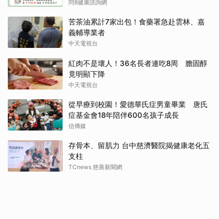
問8健康諮詢網
苦茶油累計7家出包！食藥署急赴雲林、嘉
義輔導業者
中天電視台
紅肉不是壞人！36名長者連吃8周 膽固醇
竟明顯下降
中天電視台
從早療到校園！愛德華氏症男童畢業 唐氏
症基金會18年陪伴600名孩子成長
信傳媒
存骨本、留肌力 台中慈濟醫院揭健康老化五
支柱
TCnews 慈善新聞網