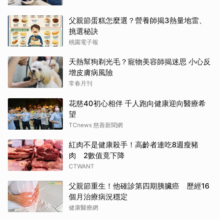
父親節蛋糕怎麼選？營養師揭3熱量地雷、
挑選秘訣
桃園電子報
天熱幫狗剃光毛？寵物美容師揭迷思 小心反
增皮膚病風險
常春月刊
花慈40初心相伴 千人跑向健康迎向醫療希
望
TCnews 慈善新聞網
紅肉不是健康殺手！高齡者連吃8週瘦豬
肉 2數值竟下降
CTWANT
父親節重生！他確診第四期胰臟癌 歷經16
個月治療病況穩定
健康醫療網