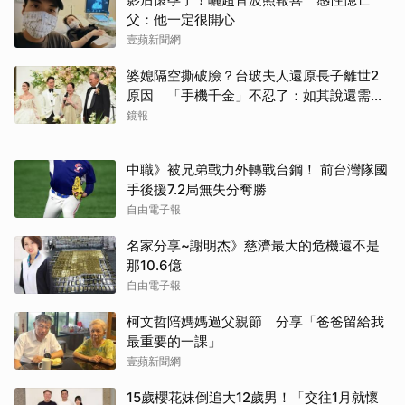
父：他一定很開心
壹蘋新聞網
婆媳隔空撕破臉？台玻夫人還原長子離世2
原因 「手機千金」不忍了：如其說還需要
離開嗎？
鏡報
中職》被兄弟戰力外轉戰台鋼！ 前台灣隊國
手後援7.2局無失分奪勝
自由電子報
名家分享~謝明杰》慈濟最大的危機還不是
那10.6億
自由電子報
柯文哲陪媽媽過父親節 分享「爸爸留給我
最重要的一課」
壹蘋新聞網
15歲櫻花妹倒追大12歲男！「交往1月就懷