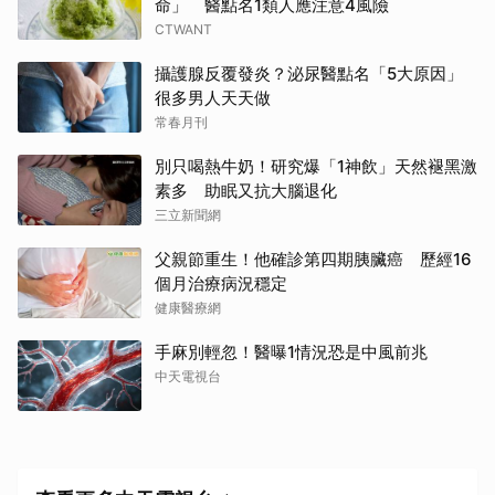
命」 醫點名1類人應注意4風險
CTWANT
攝護腺反覆發炎？泌尿醫點名「5大原因」
很多男人天天做
常春月刊
別只喝熱牛奶！研究爆「1神飲」天然褪黑激
素多 助眠又抗大腦退化
三立新聞網
父親節重生！他確診第四期胰臟癌 歷經16
個月治療病況穩定
健康醫療網
手麻別輕忽！醫曝1情況恐是中風前兆
中天電視台