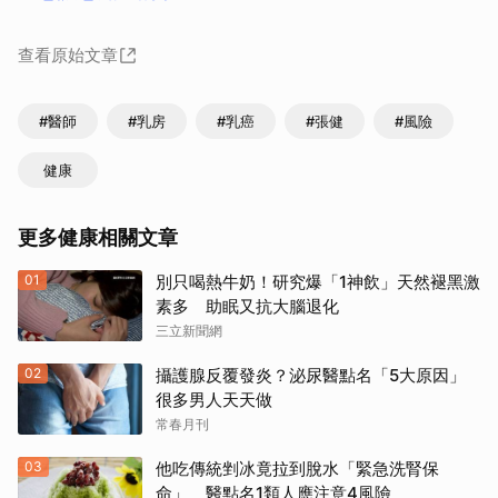
查看原始文章
#醫師
#乳房
#乳癌
#張健
#風險
健康
更多健康相關文章
01
別只喝熱牛奶！研究爆「1神飲」天然褪黑激
素多 助眠又抗大腦退化
三立新聞網
02
攝護腺反覆發炎？泌尿醫點名「5大原因」
很多男人天天做
常春月刊
03
他吃傳統剉冰竟拉到脫水「緊急洗腎保
命」 醫點名1類人應注意4風險