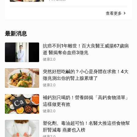
查看更多
最新消息
抗癌不到1年離世！百大良醫王威揚67歲病
逝 醫揭奪命血癌3徵兆
健康2.0
突然好想吃鹹的？小心是身體在求救！4大
徵兆測出你的腎上腺累壞了
健康2.0
補鈣別只喝奶！營養師揭「高鈣食物清單」
這樣做更有效
健康2.0
塑化劑、毒油超可怕！名醫大推這些食物幫
肝腎減毒 燕麥也入榜
健康2.0