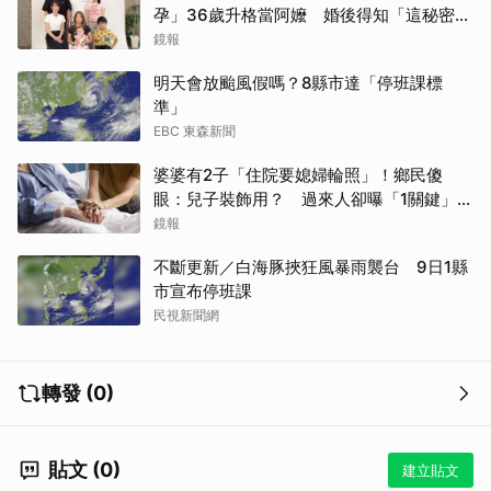
孕」36歲升格當阿嬤 婚後得知「這秘密」
傻眼了
鏡報
明天會放颱風假嗎？8縣市達「停班課標
準」
EBC 東森新聞
婆婆有2子「住院要媳婦輪照」！鄉民傻
眼：兒子裝飾用？ 過來人卻曝「1關鍵」才
做決定
鏡報
不斷更新／白海豚挾狂風暴雨襲台 9日1縣
市宣布停班課
民視新聞網
取消
轉發 (0)
貼文 (0)
建立貼文