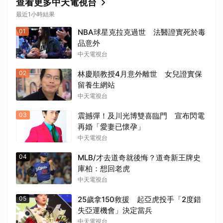
查看更多中天電視台
最近1小時結果
01
NBA球星克拉克過世 法醫證實死於毒
品意外
中天電視台
02
林慶順教授4月意外離世 女兒證實保
留養生網站
中天電視台
03
震撼彈！及川光博雙喜臨門 宣布閃電
再婚「愛妻已懷孕」
中天電視台
04
MLB/才去道奇就後悔？道奇新王牌史
庫柏：想回老虎
中天電視台
05
25歲拿150救援 起亞虎投手「2度錯
失亞運機會」決定當兵
中天電視台