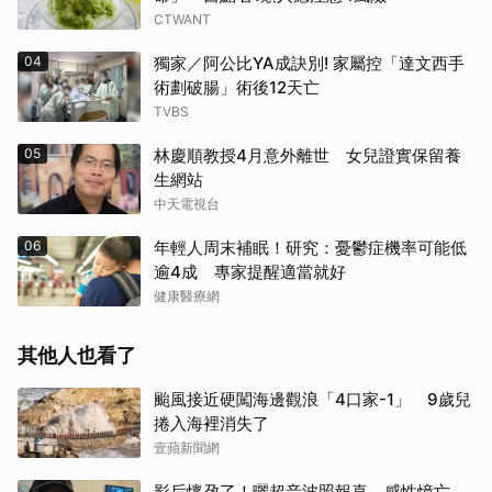
CTWANT
04
獨家／阿公比YA成訣別! 家屬控「達文西手
術劃破腸」術後12天亡
TVBS
05
林慶順教授4月意外離世 女兒證實保留養
生網站
中天電視台
06
年輕人周末補眠！研究：憂鬱症機率可能低
逾4成 專家提醒適當就好
健康醫療網
其他人也看了
颱風接近硬闖海邊觀浪「4口家-1」 9歲兒
捲入海裡消失了
壹蘋新聞網
影后懷孕了！曬超音波照報喜 感性憶亡