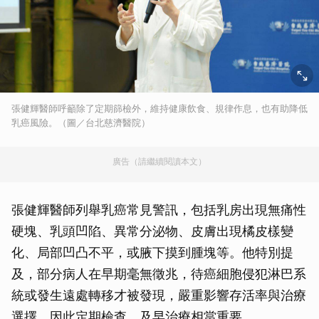
張健輝醫師呼籲除了定期篩檢外，維持健康飲食、規律作息，也有助降低
乳癌風險。（圖／台北慈濟醫院）
廣告（請繼續閱讀本文）
張健輝醫師列舉乳癌常見警訊，包括乳房出現無痛性
硬塊、乳頭凹陷、異常分泌物、皮膚出現橘皮樣變
化、局部凹凸不平，或腋下摸到腫塊等。他特別提
及，部分病人在早期毫無徵兆，待癌細胞侵犯淋巴系
統或發生遠處轉移才被發現，嚴重影響存活率與治療
選擇，因此定期檢查、及早治療相當重要。