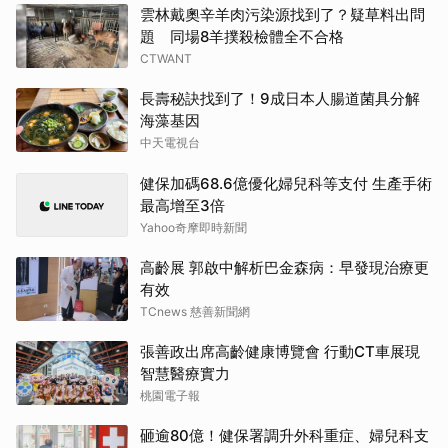
雲林戴奧辛羊肉污染源找到了？疑草料出問
題 同場8羊撲殺檢體全不合格
CTWANT
長壽秘訣找到了！9成日本人腸道菌具分解
海藻基因
中天電視台
健保加碼68.6億優化婦兒科等支付 生產手術
最高增至3倍
Yahoo奇摩即時新聞
高齡展 郭啟中解析巴金森病：早發現治療更
有效
TCnews 慈善新聞網
張善政出席高齡健康博覽會 行動CT車展現
智慧醫療實力
桃園電子報
砸逾80億！健保署調升外科重症、婦兒科支