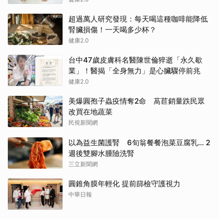
超過萬人研究發現：每天喝這種咖啡能降低
腎臟損傷！一天喝多少杯？
健康2.0
台中47歲皮膚科名醫陳世倫猝逝「永久歇
業」！醫揭「全身無力」是心臟驟停前兆
健康2.0
美爆圓孢子蟲疫情奪2命 萵苣銷量跌民眾
改買在地蔬菜
民視新聞網
以為益生菌護腎 6旬翁餐餐泡菜豆腐乳... 2
週後雙腳水腫險洗腎
三立新聞網
圓錐角膜年輕化 提前篩檢守護視力
中華日報