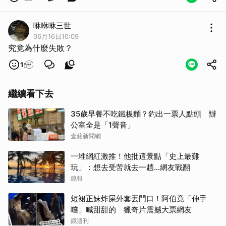
咻咻咻三世
06月16日10:09
究竟為什麼失敗？
1
繼續看下去
35歲早餐不吃鐵板麵？釣出一票人點頭 辦
公室全是「1聲音」
壹蘋新聞網
一堆網紅激推！他批這景點「史上最難
玩」：想去受苦就去一趟...網友戰翻
鏡報
短裙正妹炸屎外套丟門口！阿伯竟「伸手
嚐」喊甜甜的 獵奇片震撼大票網友
鏡週刊