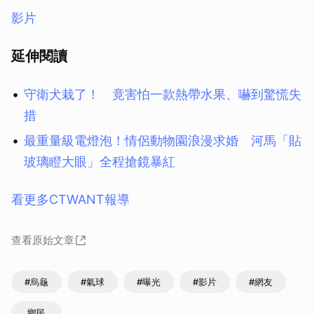
影片
延伸閱讀
守衛犬栽了！ 竟害怕一款熱帶水果、嚇到驚慌失
措
最重量級電燈泡！情侶動物園浪漫求婚 河馬「貼
玻璃瞪大眼」全程搶鏡暴紅
看更多CTWANT報導
查看原始文章
#烏龜
#氣球
#曝光
#影片
#網友
鄉民