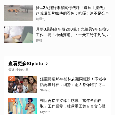
扯…2女拖行李箱闖停機坪「還揮手攔機」
超荒謬影片瘋傳網看傻：哈囉！這不是公車
鏡週刊
月薪3萬翻身年薪200萬！文組男9年狂換5
工作 揭「神仙賽道」：一天工時不到3小
時...網全羨煞
鏡報
查看更多Styletc
最近1小時結果
01
鍾麗緹曬16年前林志穎同框照！不老神
話再度封神，網驚：兩人都像吃了防腐
劑
Styletc
02
謝忻再接主持棒！感嘆「當年咎由自
取」工作歸零，吐露重回舞台真實心聲
Styletc