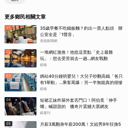
更多鄉民相關文章
01
35歲早餐不吃鐵板麵？釣出一票人點頭 辦
公室全是「1聲音」
壹蘋新聞網
02
一堆網紅激推！他批這景點「史上最難
玩」：想去受苦就去一趟...網友戰翻
鏡報
03
媽站40分鐘哄嬰兒！大兒子吵翻高鐵「爸只
有1舉動」…乘客罵爆：另一半無能真的很慘
鏡報
04
短裙正妹炸屎外套丟門口！阿伯竟「伸手
嚐」喊甜甜的 獵奇片震撼大票網友
鏡週刊
05
月薪3萬翻身年薪200萬！文組男9年狂換5