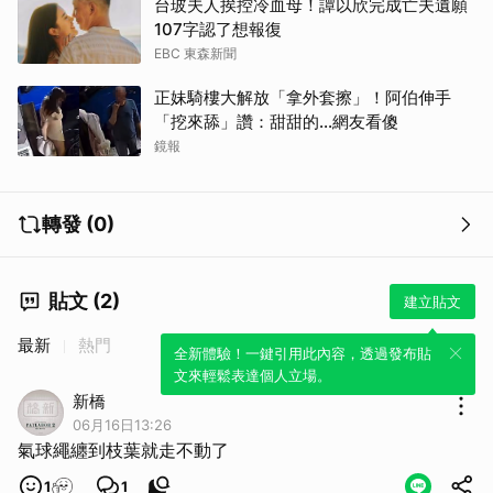
台玻夫人挨控冷血母！譚以欣完成亡夫遺願
107字認了想報復
EBC 東森新聞
正妹騎樓大解放「拿外套擦」！阿伯伸手
「挖來舔」讚：甜甜的...網友看傻
鏡報
取消
轉發 (0)
貼文 (2)
建立貼文
最新
熱門
全新體驗！一鍵引用此內容，透過發布貼
文來輕鬆表達個人立場。
新橋
06月16日13:26
氣球繩纏到枝葉就走不動了
1
1