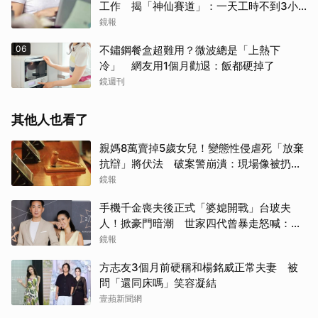
工作 揭「神仙賽道」：一天工時不到3小
時...網全羨煞
鏡報
06
不鏽鋼餐盒超難用？微波總是「上熱下
冷」 網友用1個月勸退：飯都硬掉了
鏡週刊
其他人也看了
親媽8萬賣掉5歲女兒！變態性侵虐死「放棄
抗辯」將伏法 破案警崩潰：現場像被扔掉
的洋娃娃
鏡報
手機千金喪夫後正式「婆媳開戰」台玻夫
人！掀豪門暗潮 世家四代曾暴走怒喊：我
只是一個年輕人
鏡報
方志友3個月前硬稱和楊銘威正常夫妻 被
問「還同床嗎」笑容凝結
壹蘋新聞網