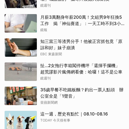
鏡週刊
月薪3萬翻身年薪200萬！文組男9年狂換5
工作 揭「神仙賽道」：一天工時不到3小
時...網全羨煞
鏡報
知三當三等渣男分手！他被正宮抓包竟「原
諒和好」妹子崩潰
EBC 東森新聞
扯…2女拖行李箱闖停機坪「還揮手攔機」
超荒謬影片瘋傳網看傻：哈囉！這不是公車
鏡週刊
35歲早餐不吃鐵板麵？釣出一票人點頭 辦
公室全是「1聲音」
壹蘋新聞網
這一週，歷史有點忙｜08.10-08.16
TODAY 今天很有事