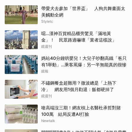
帶愛犬去參加「世界盃」 人狗共舞畫面太
美觸動全網
Styletc
噁…漢神百貨精品櫃旁驚見「滿地黃
金」！ 民眾路過嚇壞「業者這樣說」
鏡週刊
媽站40分鐘哄嬰兒！大兒子吵翻高鐵「爸只
有1舉動」…乘客罵爆：另一半無能真的很慘
鏡報
不鏽鋼餐盒超難用？微波總是「上熱下
冷」 網友用1個月勸退：飯都硬掉了
鏡週刊
嗆高端沒三期！網友槓上名醫杜承哲對賭
100萬 結局反遭AI打臉
Newtalk