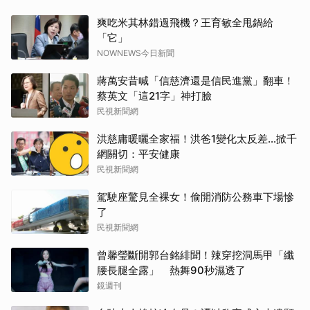
爽吃米其林錯過飛機？王育敏全甩鍋給
「它」
NOWNEWS今日新聞
蔣萬安昔喊「信慈濟還是信民進黨」翻車！
蔡英文「這21字」神打臉
民視新聞網
洪慈庸暖曬全家福！洪爸1變化太反差…掀千
網關切：平安健康
民視新聞網
駕駛座驚見全裸女！偷開消防公務車下場慘
了
民視新聞網
曾馨瑩斷開郭台銘緋聞！辣穿挖洞馬甲「纖
腰長腿全露」 熱舞90秒濕透了
鏡週刊