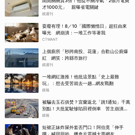
開開關關貴3倍！他從不關冷氣「2個月電費
才1000元」 親曝省電關鍵
鏡週刊
耍廢有理！8／10「國際懶惰日」超狂由來
曝光 網崩潰：一堆工作等著我
CTWANT
上個廁所「秒跨南投、花蓮」合歡山公廁爆
紅 網笑：跨縣市旅行
鏡週刊
一堆網紅激推！他批這景點「史上最難
玩」：想去受苦就去一趟...網友戰翻
鏡報
被騙去玉石俱焚？宜蘭返北「跳1通知」千萬
別點！大批駕駛慘陷田裡倒車 苦主崩潰：
多塞1小時
鏡報
短裙正妹炸屎外套丟門口！阿伯竟「伸手
嚐」喊甜甜的 獵奇片震撼大票網友