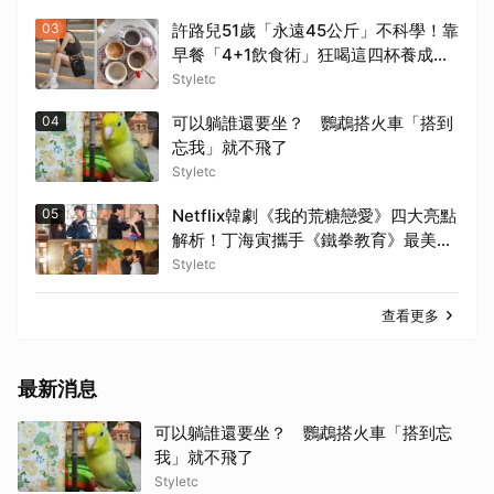
03
許路兒51歲「永遠45公斤」不科學！靠
早餐「4+1飲食術」狂喝這四杯養成少
女身材！
Styletc
04
可以躺誰還要坐？ 鸚鵡搭火車「搭到
忘我」就不飛了
Styletc
05
Netflix韓劇《我的荒糖戀愛》四大亮點
解析！丁海寅攜手《鐵拳教育》最美老
師「賀營」展開極致心動的同居生活
Styletc
查看更多
最新消息
可以躺誰還要坐？ 鸚鵡搭火車「搭到忘
我」就不飛了
Styletc