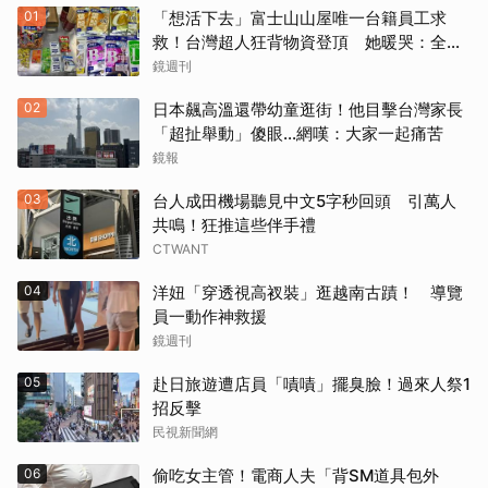
01
「想活下去」富士山山屋唯一台籍員工求
救！台灣超人狂背物資登頂 她暖哭：全世
界只有台灣會這樣
鏡週刊
02
日本飆高溫還帶幼童逛街！他目擊台灣家長
「超扯舉動」傻眼...網嘆：大家一起痛苦
鏡報
03
台人成田機場聽見中文5字秒回頭 引萬人
共鳴！狂推這些伴手禮
CTWANT
04
洋妞「穿透視高衩裝」逛越南古蹟！ 導覽
員一動作神救援
鏡週刊
05
赴日旅遊遭店員「嘖嘖」擺臭臉！過來人祭1
招反擊
民視新聞網
06
偷吃女主管！電商人夫「背SM道具包外