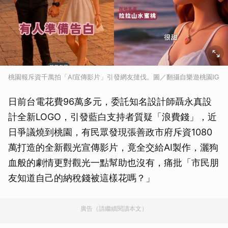
桃園報斥資千萬拍「AI宣傳影片」引發網友撻伐。圖／翻攝自樂遊桃園IG
日前台電花費96萬多元，委託知名設計師聶永真設
計全新LOGO，引發藍白支持者質疑「浪費錢」，近
日爭議燒到桃園，有民眾發現張善政市府斥資1080
萬打造的全新觀光宣傳影片，竟全交給AI製作，灑狗
血般的劇情更對觀光一點幫助也沒有，痛批「市民朋
友知道自己的納稅錢被這樣花嗎？」
廣告（請繼續閱讀本文）