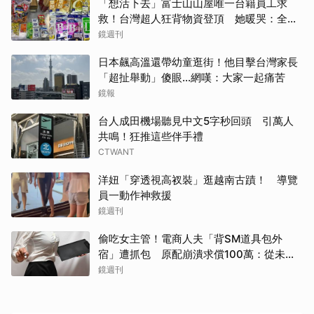
「想活下去」富士山山屋唯一台籍員工求
救！台灣超人狂背物資登頂 她暖哭：全世
界只有台灣會這樣
鏡週刊
日本飆高溫還帶幼童逛街！他目擊台灣家長
「超扯舉動」傻眼...網嘆：大家一起痛苦
鏡報
台人成田機場聽見中文5字秒回頭 引萬人
共鳴！狂推這些伴手禮
CTWANT
洋妞「穿透視高衩裝」逛越南古蹟！ 導覽
員一動作神救援
鏡週刊
偷吃女主管！電商人夫「背SM道具包外
宿」遭抓包 原配崩潰求償100萬：從未用
過此類
鏡週刊