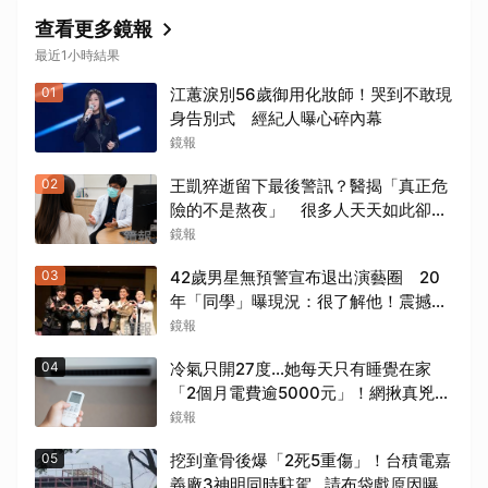
查看更多鏡報
最近1小時結果
01
江蕙淚別56歲御用化妝師！哭到不敢現
身告別式 經紀人曝心碎內幕
鏡報
02
王凱猝逝留下最後警訊？醫揭「真正危
險的不是熬夜」 很多人天天如此卻不
自知
鏡報
03
42歲男星無預警宣布退出演藝圈 20
年「同學」曝現況：很了解他！震撼爆
料「恐懼」這件事
鏡報
04
冷氣只開27度…她每天只有睡覺在家
「2個月電費逾5000元」！網揪真兇恐
是「它」
鏡報
05
挖到童骨後爆「2死5重傷」！台積電嘉
義廠3神明同時駐駕...請布袋戲原因曝