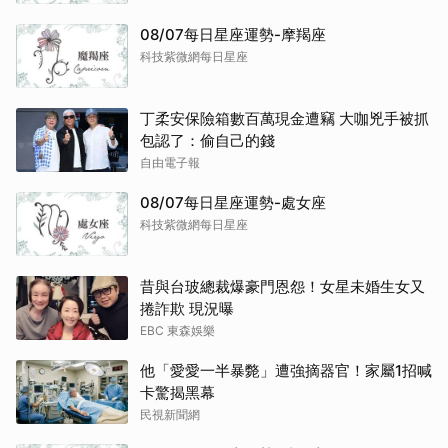
08/07每日星座運勢-摩羯座
科技紫微網每日星座
丁柔安保險箱數百萬現金遭竊 大咖兇手被抓
包認了：偷自己的錢
取消
自由電子報
08/07每日星座運勢-處女座
科技紫微網每日星座
昔與台玻總裁爆豪門恩怨！女星未婚生女又
捲詐欺 現況曝
EBC 東森娛樂
他「愛愛一半暴斃」遭強摘器官！家屬1招喊
卡驚揭黑幕
民視新聞網