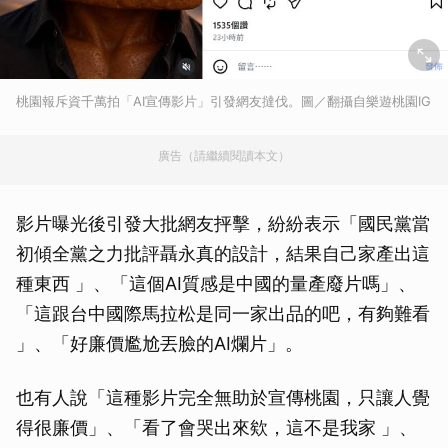
桃園報斥資千萬拍「AI宣傳影片」引發網友撻伐。圖／翻攝自樂遊桃園IG
廣告（請繼續閱讀本文）
影片曝光後引發大批網友抨擊，紛紛表示「國民黨當
初傾全黨之力批評聶永真的設計，結果自己家產出這
種東西 」、「這個AI質感是中國的量產廢片嗎」、
「這跟台中國際馬拉松是同一家出品的吧，有夠難看
」、「好廉價尷尬丟臉的AI爛片」。
也有人說「這種影片完全無助於宣傳桃園，只讓人覺
得很廉價」、「看了會哭出來欸，這不是我家 」、