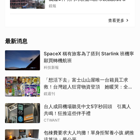
鏡報
查看更多
最新消息
SpaceX 稱有旅客為了搭到 Starlink 班機寧
願買轉機航班
科技新報
「想活下去」富士山山屋唯一台籍員工求
救！台灣超人狂背物資登頂 她暖哭：全世
界只有台灣會這樣
鏡週刊
台人成田機場聽見中文5字秒回頭 引萬人
共鳴！狂推這些伴手禮
CTWANT
包棟費要求大人均攤！單身拒幫養小孩 網推
這算法：最公平