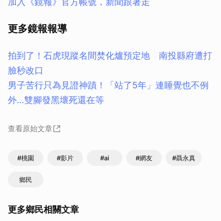
加入《鏡報》官方帳號，新聞跟著走
更多鏡報報導
拍到了！石虎現蹤名間焚化爐預定地 南投縣府遭打
臉秒改口
男子苦行只為見證神蹟！「站了5年」連睡覺也不例
外…雙腳發黑壞死還在等
查看原始文章
#桃園
#影片
#ai
#網友
#聶永真
鄉民
更多鄉民相關文章