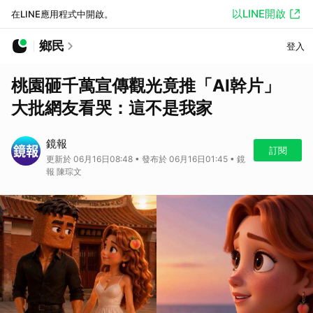
以LINE開啟
在LINE應用程式中開啟。
鄉民
登入
桃園砸千萬宣傳觀光竟推「AI幹片」
大批網友看哭：這不是我家
鏡報
訂閱
更新於 06月16日08:48 • 發布於 06月16日01:45 • 鏡
報 陳琮文