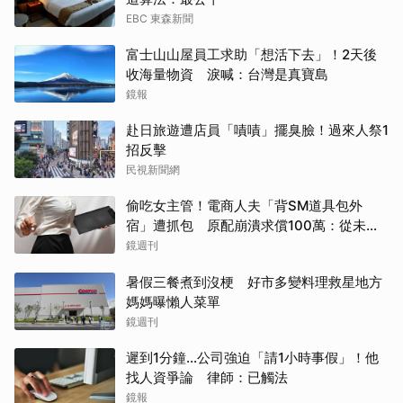
EBC 東森新聞
富士山山屋員工求助「想活下去」！2天後
收海量物資 淚喊：台灣是真寶島
鏡報
赴日旅遊遭店員「嘖嘖」擺臭臉！過來人祭1
招反擊
民視新聞網
偷吃女主管！電商人夫「背SM道具包外
宿」遭抓包 原配崩潰求償100萬：從未用
過此類
鏡週刊
暑假三餐煮到沒梗 好市多變料理救星地方
媽媽曝懶人菜單
鏡週刊
遲到1分鐘…公司強迫「請1小時事假」！他
找人資爭論 律師：已觸法
鏡報