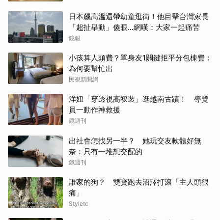
日本飆高溫還帶幼童逛街！他目擊台灣家長
「超扯舉動」傻眼...網嘆：大家一起痛苦
鏡報
小孩算人頭費？單身友1關鍵拒平分包棟費：
為何要幫忙出
民視新聞網
洋妞「穿透視高衩裝」逛越南古蹟！ 導覽
員一動作神救援
鏡週刊
出社會怎找另一半？ 她玩交友軟體好無
奈：只有一堆想交配的
鏡週刊
誰家的狗？ 雙寶跑去沼澤打滾「主人頭很
痛」
Styletc