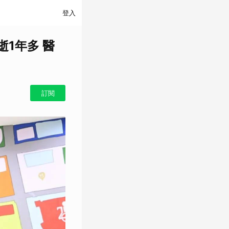
登入
1年多 醫
訂閱