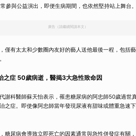
經常參與公益演出，即便生病期間，也依然堅持站上舞台
廣告（請繼續閱讀本文）
，僅有太太和少數圈內友好的藝人送他最後一程，包括藝
。
治之症 50歲病逝，醫揭3大急性致命因
代謝科醫師蘇天怡表示，罹患糖尿病的阿忠師50歲過世
治之症。即使像阿忠師當年發現尿液有甜味或體重急速下
，糖尿病會導致立即死亡的因素通常與急性併發症有關，