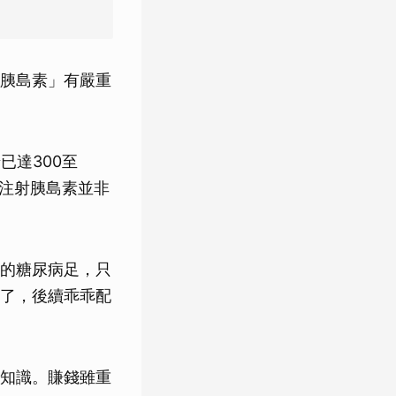
胰島素」有嚴重
已達300至
時注射胰島素並非
的糖尿病足，只
了，後續乖乖配
知識。賺錢雖重