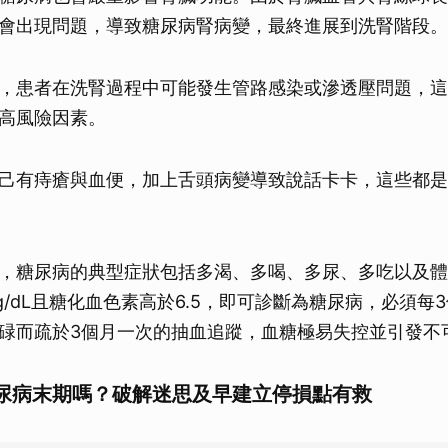
取消
會出現問題，導致糖尿病腎病變，最終進展到洗腎階段。
，患者在洗腎過程中可能發生管路感染或滲透壓問題，這
高風險因素。
己有痔瘡與血便，加上舌頭病變導致說話卡卡，這些都是
，糖尿病的典型症狀包括多渴、多喝、多尿、多吃以及體
g/dL且糖化血色素高於6.5，即可診斷為糖尿病，必須每
碌而疏於3個月一次的抽血追蹤，血糖極易失控並引發不
尿病末期嗎？破解迷思及早建立停損點有救