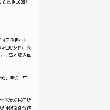
，自己退居8點
到4天僅睡4小
時他顧及自己長
」，這才驚覺罹
痔瘡、血便、中
年深受糖尿病所
忠師與協會合作