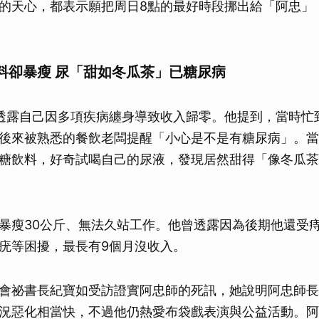
的天心，都表示願把周日8點的最好時段挪出給「阿忠」
料卻暴瘦 尿「甜如冬瓜茶」已糖尿病
透露自己因多項疾病纏身導致收入歸零。他提到，當時忙
後來被熟悉的餐飲老闆提醒「小心是不是有糖尿病」。當
糖飲料，好奇試喝自己的尿液，發現居然甜得「像冬瓜茶
暴瘦30公斤、無法久站工作。他曾透露因為後期他還受
疣等困擾，最長有9個月沒收入。
會祕書長紀寶如受訪證實阿忠師的死訊，她說明阿忠師長
況惡化相當快，不過他仍熱愛布袋戲表演與公益活動。阿