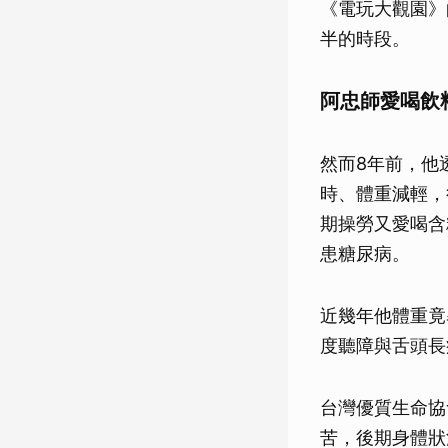
《電玩大觀園》
半的時段。
阿忠師愛喝飲
然而8年前，他
時、體重減輕，
期操勞又愛喝含
患糖尿病。
近幾年他體重竟
度聽障與舌頭長
台灣優質生命協
苦，後期身體狀