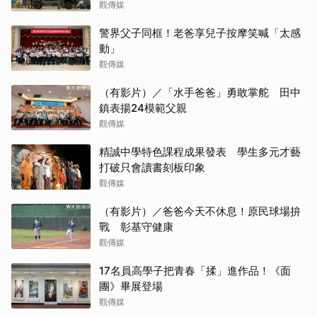
觀傳媒
警界父子同框！老爸享兒子按摩笑喊「太感
動」
觀傳媒
（有影片）／「水手爸爸」勇敢掌舵 田中
鎮表揚24模範父親
觀傳媒
精誠中學特色課程成果發表 學生多元才藝
打破只會讀書刻板印象
觀傳媒
（有影片）／爸爸今天不休息！原民球場拚
戰 彰基守健康
觀傳媒
17名員高學子把青春「揉」進作品！《面
團》畢展登場
觀傳媒