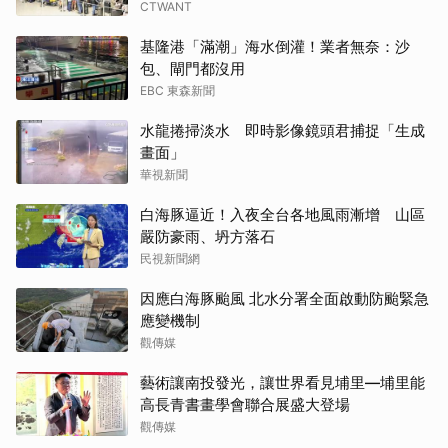
CTWANT
基隆港「滿潮」海水倒灌！業者無奈：沙
包、閘門都沒用
EBC 東森新聞
水龍捲掃淡水 即時影像鏡頭君捕捉「生成
畫面」
華視新聞
白海豚逼近！入夜全台各地風雨漸增 山區
嚴防豪雨、坍方落石
民視新聞網
因應白海豚颱風 北水分署全面啟動防颱緊急
應變機制
觀傳媒
藝術讓南投發光，讓世界看見埔里—埔里能
高長青書畫學會聯合展盛大登場
觀傳媒