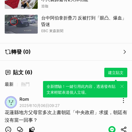
造咖
台中阿伯拿折疊刀 反被打到「眼凸、爆血」
昏迷
EBC 東森新聞
轉發 (0)
貼文 (6)
建立貼文
最新
熱門
全新體驗！一鍵引用此內容，透過發布貼
文來輕鬆表達個人立場。
Rom
2025年10月06日09:27
花蓮縣地方父母官多次上書朝廷「中央政府」求援，朝廷有
沒有當一回事？