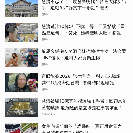
慈濟不忍了！二度發聲明找全台最大律所出
手 迎戰BNT詐案下一步動作曝光
鏡報
慈濟遭詐10億5年不吭一聲！四叉貓酸「重
點是這句」：笑死...她轟聲明太瞎：看報紙
才知被騙
鏡報
前恩客變砲友？酒店妹控強押性侵 法官看
LINE傻眼：還叫人家買衛生棉
鏡報
盲眼龍婆2026「5大預言」剩3項未驗證
其中1項恐牽動台灣...關鍵時間點曝光
鏡報
慈濟被騙10億真的很誇張！學者：回顧當年
藍營嘴臉 最危險的是立場走在事實前面！
Newtalk
女生內褲前面的「蝴蝶結」真正用途曝光！
不只裝飾還有2大神功能