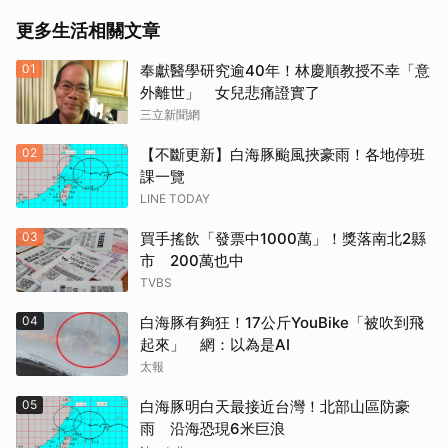
更多生活相關文章
01
奉獻醫學研究逾40年！林慶順教授不幸「意
外離世」 女兒悲痛證實了
三立新聞網
02
【不斷更新】白海豚颱風挾豪雨！各地停班
課一覽
LINE TODAY
03
買手搖飲「發票中1000萬」！獎落南北2縣
市 200萬也中
TVBS
04
白海豚有夠狂！17公斤YouBike「被吹到飛
起來」 網：以為是AI
太報
05
白海豚明白天最接近台灣！北部山區防豪
雨 沿海恐現6米巨浪