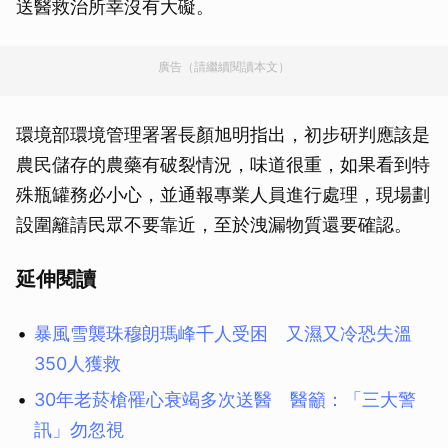
送醫救治所幸沒有大礙。
廣告（請繼續閱讀本文）
環境部環境管理署署長顏旭明指出，初步研判應該是
農民儲存的農藥有破裂情況，味道很重，如果看到特
殊瓶罐務必小心，並通報專業人員進行處理，現場劃
設圍籬請民眾不要靠近，至於洩漏物質還要確認。
延伸閱讀
暴風雪襲珠穆朗瑪峰千人受困 又濕又冷恐失溫
350人獲救
30年老菸槍罹心衰竭多次送醫 醫籲：「三大警
訊」勿忽視