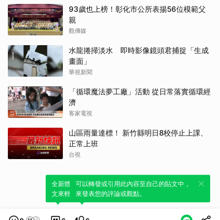
93歲也上榜！彰化市公所表揚56位模範父
親
觀傳媒
水龍捲掃淡水 即時影像鏡頭君捕捉「生成
畫面」
華視新聞
「循環魔法夢工廠」活動 從日常落實循環經
濟
客家電視
山區雨量達標！ 新竹縣明日8校停止上課、
正常上班
台視
全新體驗！一鍵引用此內容，透過發布貼
可以轉發或引用此內容至自己的貼文中，
文來輕鬆表達個人立場。
來發表您的評論或觀點。