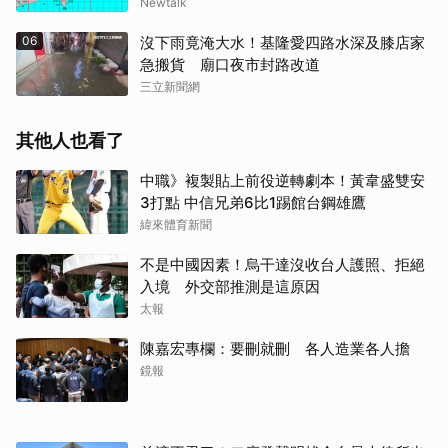
Newtalk
06
沒下雨竟淹大水！基隆愛四路水深及膝店家
急搬貨 廟口夜市封路改道
三立新聞網
其他人也看了
中職》複製貼上前役逆轉劇本！黃韋盛雙安
3打點 中信兄弟6比1踢館台鋼雄鷹
緯來體育新聞
不是中國因素！烏干達沒收台人護照、拒絕
入境 外交部推測是這原因
太報
陳嘉宏專欄：要刪就刪 各人造業各人擔
鏡報