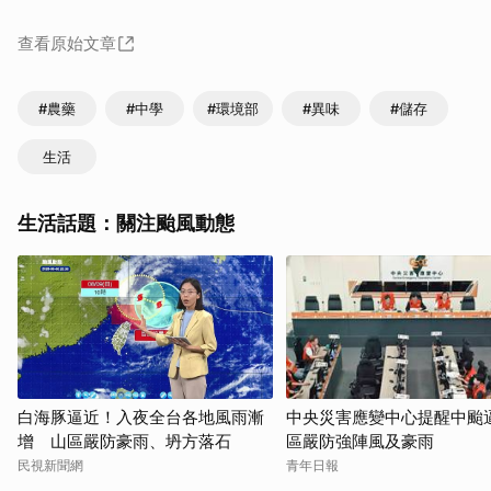
查看原始文章
#農藥
#中學
#環境部
#異味
#儲存
生活
生活話題：關注颱風動態
白海豚逼近！入夜全台各地風雨漸
中央災害應變中心提醒中颱逼
增 山區嚴防豪雨、坍方落石
區嚴防強陣風及豪雨
民視新聞網
青年日報