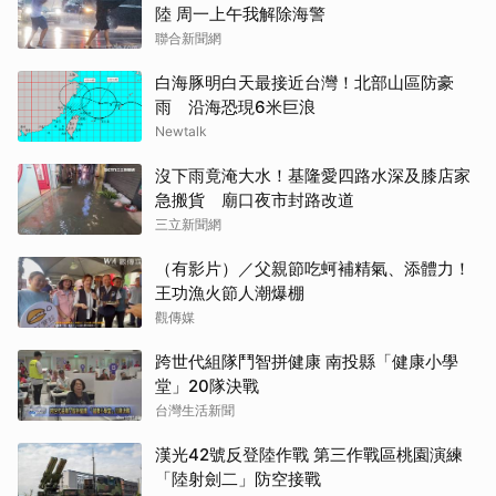
陸 周一上午我解除海警
聯合新聞網
白海豚明白天最接近台灣！北部山區防豪
雨 沿海恐現6米巨浪
Newtalk
沒下雨竟淹大水！基隆愛四路水深及膝店家
急搬貨 廟口夜市封路改道
三立新聞網
（有影片）／父親節吃蚵補精氣、添體力！
王功漁火節人潮爆棚
觀傳媒
跨世代組隊鬥智拼健康 南投縣「健康小學
堂」20隊決戰
台灣生活新聞
漢光42號反登陸作戰 第三作戰區桃園演練
「陸射劍二」防空接戰