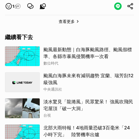
1
查看更多
繼續看下去
颱風最新動態｜白海豚颱風路徑、颱風假標
準、各縣市暴風侵襲機率一次看
數位時代
颱風白海豚未來有減弱趨勢 宜蘭、瑞芳刮12
級強風
中央通訊社
淡水驚見「龍捲風」民眾驚呆！ 強風吹飛民
宅屋頂「破一大洞」
台視
北部大雨特報！4地雨量恐破3百毫米「24
小時下完」 陸警機率出爐