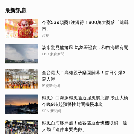
最新訊息
今彩539頭獎1注獨得！800萬大獎落「這縣
市」
台視
淡水驚見龍捲風 氣象署證實：和白海豚有關
EBC 東森新聞
全台最大！高雄親子樂園開幕！首日引爆3
萬人潮
民視新聞網
颱風》白海豚颱風逼近強風襲北部 淡江大橋
今晚9時起預警性封閉機慢車道
SPN.新聞網
颱風白海豚肆虐！旅客遇返台班機取消 達
人勸「這件事要先做」