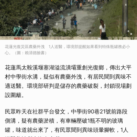
花蓮光復災區農藥外洩 1人送醫，環境部提醒如果看到特殊瓶罐務必小
心。（圖：賴清德臉書）
花蓮馬太鞍溪堰塞湖溢流潰壩重創光復鄉，傳出大平
村中學街水溝，疑似有農藥外洩，有居民聞到異味不
適送醫。環境部研判是儲存的農藥破裂，封鎖現場劃
設圍籬。
民眾昨天在社群平台發文，中學街90巷21號前路段
側溝，疑有農藥淤積，有車輛壓破1瓶不明的玻璃
罐，味道就出來了，有民眾聞到異味頭暈腳軟，1人