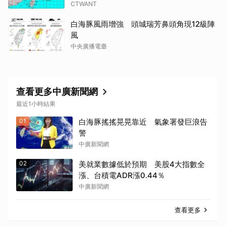
CTWANT
白海豚風雨增強 頭城瑞芳鼻頭角現12級陣
風
中央廣播電臺
查看更多中廣新聞網
最近1小時結果
01
白海豚搖搖晃晃靠近 氣象署發巨浪告
警
中廣新聞網
02
美就業數據低於預期 美股4大指數全
漲、台積電ADR漲0.44％
中廣新聞網
查看更多