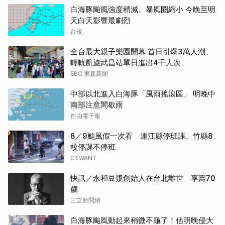
白海豚颱風強度稍減、暴風圈縮小 今晚至明
天白天影響最劇烈
台視
全台最大親子樂園開幕 首日引爆3萬人潮、
輕軌凱旋武昌站單日進出4千人次
EBC 東森新聞
中部以北進入白海豚「風雨搖滾區」 明晚中
南部注意間歇雨
自由電子報
8／9颱風假一次看 連江縣停班課、竹縣8
校停課不停班
CTWANT
快訊／永和豆漿創始人在台北離世 享壽70
歲
三立新聞網
白海豚颱風動起來稍微不龜了！估明晚侵大