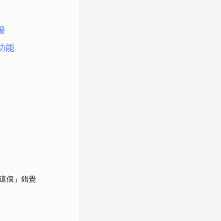
暑
功能
這個」錯覺