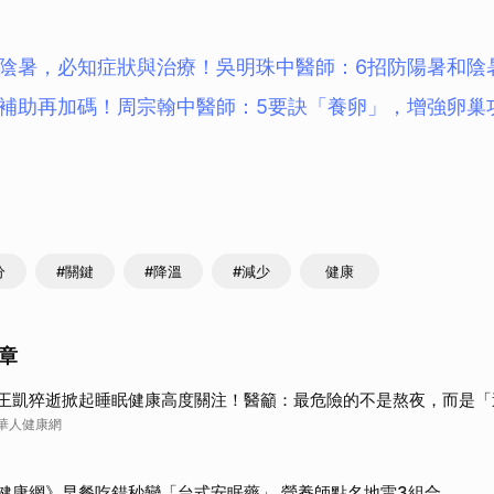
陰暑，必知症狀與治療！吳明珠中醫師：6招防陽暑和陰
補助再加碼！周宗翰中醫師：5要訣「養卵」，增強卵巢
分
#關鍵
#降溫
#減少
健康
章
王凱猝逝掀起睡眠健康高度關注！醫籲：最危險的不是熬夜，而是「
華人健康網
健康網》早餐吃錯秒變「台式安眠藥」 營養師點名地雷3組合