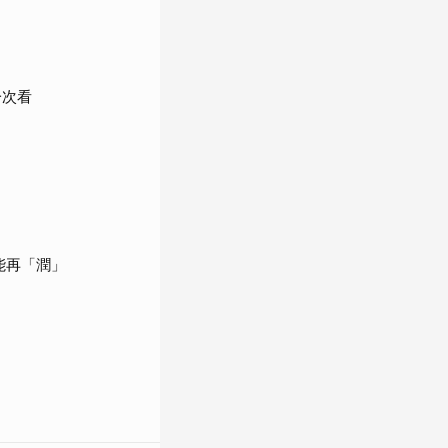
一次看
能再「潤」