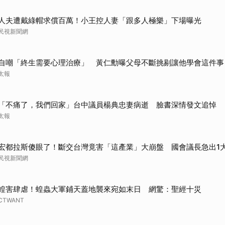
人夫遭戴綠帽求償百萬！小王控人妻「跟多人極樂」下場曝光
民視新聞網
自嘲「終生需要心理治療」 黃仁勳曝父母不斷挑剔讓他學會這件事
太報
「不痛了，我們回家」台中議員楊典忠妻病逝 臉書深情發文追悼
太報
宏都拉斯傻眼了！斷交台灣竟害「這產業」大崩盤 國會議長急出1
民視新聞網
蝗害肆虐！蝗蟲大軍鋪天蓋地襲來宛如末日 網驚：聖經十災
CTWANT