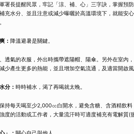
軍署長提醒民眾，牢記「涼、補、心」三字訣，掌握預防
補充水分、並且注意或減少曝曬於高溫環境下，就能安心
。
爽：
降溫避暑是關鍵。
、透氣的衣服，外出時攜帶遮陽帽、陽傘。另外在室內，
減少產生更多的熱能，並且增加空氣流通，及適當開啟風
水分：
時時補水，渴了再喝就太晚。
保持每天喝至少2,000㏄白開水，避免含糖、含酒精飲
強度的活動或工作者，大量流汗時可適度補充有電解質(鹽
心」：
關心自己與他人。