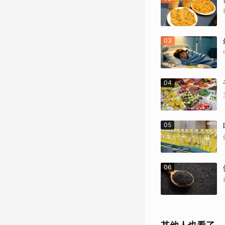
03
04
05
06