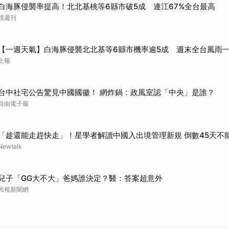
白海豚侵襲率提高！北北基桃等6縣市破5成 連江67%全台最高
鏡週刊
【一週天氣】白海豚侵襲北北基等6縣市機率逾5成 週末全台風雨
上報
台中社宅公告驚見中國國徽！ 網炸鍋：政風室認「中央」是誰？
自由電子報
「趁還能走趕快走」！星學者解讀中國入出境管理新規 倒數45天不
Newtalk
兒子「GG大不大」爸媽誰決定？醫：答案超意外
民視新聞網