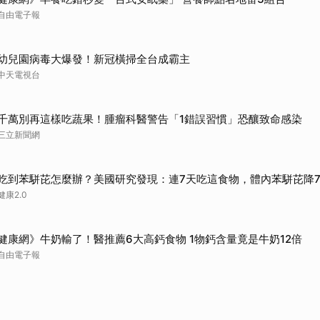
取消
自由電子報
幼兒園病毒大爆發！新冠橫掃全台成霸主
中天電視台
千萬別再這樣吃蔬果！腫瘤科醫警告「1錯誤習慣」恐釀致命感染
三立新聞網
吃到苯駢芘怎麼辦？美國研究發現：連7天吃這食物，體內苯駢芘降
健康2.0
健康網》牛奶輸了！醫推薦6大高鈣食物 1物鈣含量竟是牛奶12倍
自由電子報