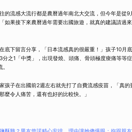
往的流感大流行都是農曆過年南北大交流，但今年是從9
「如果接下來農曆過年需要出國旅遊，就真的建議請過來
在底下留言分享，「日本流感真的很嚴重！」孩子10月
3分之1「中獎」，出現發燒、頭痛、骨頭極度痠痛等等
流。
家孩子在出國前2週左右就先打了自費流感疫苗，「真的
那麼令人痛苦，還有也好的比較快。」
鹽酥雞？男友曾諾精心安排 理由讓她傻爆眼：妳跟親友