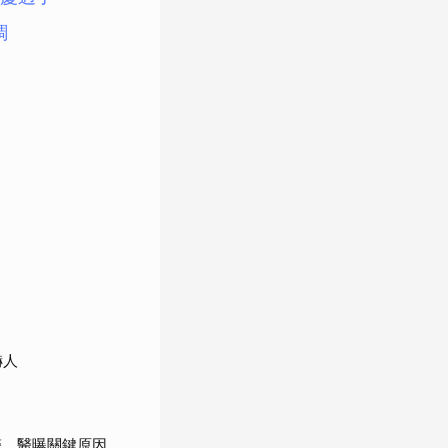
調
嚇人
醫 醫曝關鍵原因