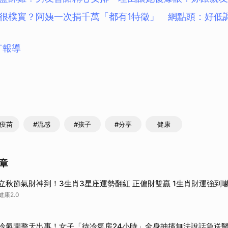
很樸實？阿姨一次捐千萬「都有1特徵」 網點頭：好低
T報導
感疫苗
#流感
#孩子
#分享
健康
章
立秋節氣財神到！3生肖3星座運勢翻紅 正偏財雙贏 1生肖財運強到
健康2.0
冷氣開整天出事！女子「待冷氣房24小時」全身抽搐無法說話急送