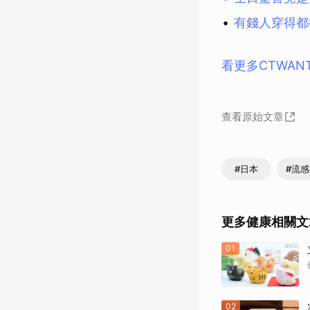
有錢人穿得都
看更多CTWAN
查看原始文章
#日本
#流
更多健康相關文
01
02