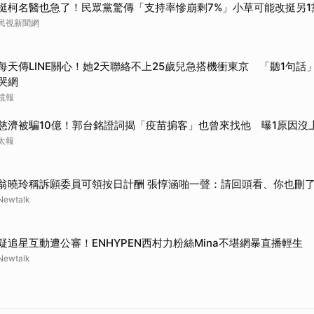
挺柯名醫也急了！民眾黨驚傳「支持率慘崩剩7%」小草可能改挺另1
民視新聞網
每天傳LINE關心！她2天聯絡不上25歲兒急搭機衝東京 「聽1句話」
哭網
鏡報
慈濟被騙10億！郭台銘證詞揭「疫苗掮客」也曾來找他 曝1原因沒
太報
翁曉玲稱訴願委員可領按日計酬 張惇涵啪一聲：請回頭看、你也刪了
Newtalk
疑追星互動遭公審！ENHYPEN西村力粉絲Mina不堪網暴直播輕生
Newtalk