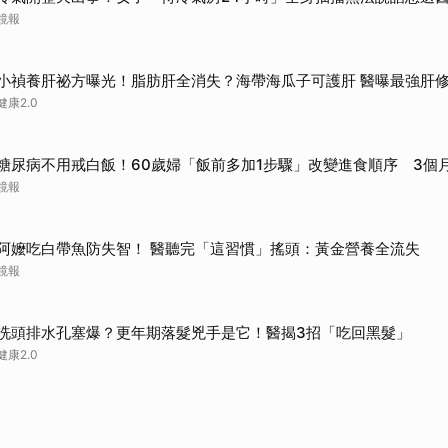
鏡報
小禎養肝祕方曝光！脂肪肝全消失？海帶海瓜子可護肝 醫曝最強肝
健康2.0
糖尿病不用戒白飯！60歲婦「飯前多加1步驟」改變進食順序 3個
鏡報
阿嬤吃白帶魚防失智！ 醫聽完「這習慣」搖頭：黃金營養全流失
鏡報
洗頭排水孔塞爆？更年期落髮兇手是它！醫揭3招「吃回黑髮」
健康2.0