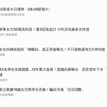
取消
12星座今日運勢〈08.08星期六〉
科技紫微網每日星座
屏東女欠50萬高利貸！遭3惡煞追討 小吃店包廂多次性侵
EBC 東森新聞
女生內褲前面的「蝴蝶結」真正用途曝光！不只裝飾還有2大神功能
造咖
43名學生失蹤懸案...12年重大進展！震撼內幕曝光 高官當年下令
逮
鏡週刊
老父親嫌18歲女兒懷孕太丟臉！騙去河邊「活活溺斃」
民視新聞網