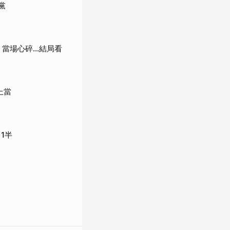
黨
當場心碎...結局看
上當
1半