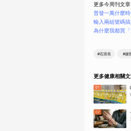
更多今周刊文章
普發一萬什麼時
輸入兩組號碼搞
為什麼我都買「
#石崇良
#媒
更多健康相關文
01
02