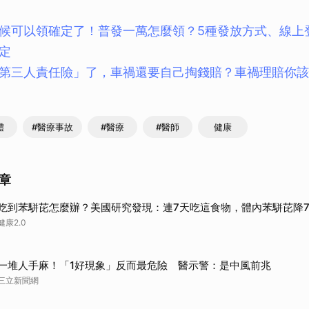
候可以領確定了！普發一萬怎麼領？5種發放方式、線上登
定
第三人責任險」了，車禍還要自己掏錢賠？車禍理賠你該
體
#醫療事故
#醫療
#醫師
健康
章
吃到苯駢芘怎麼辦？美國研究發現：連7天吃這食物，體內苯駢芘降
健康2.0
一堆人手麻！「1好現象」反而最危險 醫示警：是中風前兆
三立新聞網