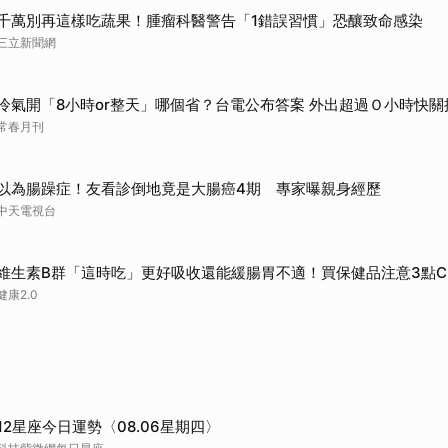
千萬別再這樣吃蔬果！腫瘤科醫警告「1錯誤習慣」恐釀致命感染
三立新聞網
冷氣開「8小時or整天」哪個省？台電公布答案 外出超過Ｏ小時快關
常春月刊
以為腸躁症！友看診倒地竟是大腸癌4期 專家曝親身經歷
中天電視台
維生素B群「這時吃」更好吸收還能緩腸胃不適！買保健品注意3點C
健康2.0
12星座今日運勢〈08.06星期四〉