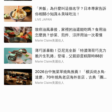
「丼飯」為什麼叫這個名字？日本專家告訴
你相關小知識＆美味吃法！
LIVE JAPAN
致癌油風暴後，家裡的油還能吃嗎？食用油
怎麼挑？炒菜、煎炸、涼拌用油一次看懂
Marie Claire美麗佳人
薄巧派暴動！亞尼克全新「特濃薄荷巧克力
脆片生乳捲」登場，父親節蛋糕限時88折
Marie Claire美麗佳人
2026台中無菜單燒鳥推薦！「横浜焼き鳥·
達磨」70年燒鳥老店海外首店，古典「團扇
控火」技法成就銷魂美味
Marie Claire美麗佳人