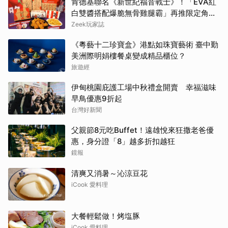
肯德基聯名《新世紀福音戰士》！「EVA紅
白雙醬搭配爆脆無骨雞腿霸」再推限定角色
卡、周邊必搶收
Zeek玩家誌
《粵藝十二珍寶盒》港點如珠寶藝術 臺中勤
美洲際明娟樓餐桌變成精品櫃位？
旅遊經
伊甸桃園庇護工場中秋禮盒開賣 幸福滋味
早鳥優惠9折起
台灣好新聞
父親節8元吃Buffet！遠雄悅來狂撒老爸優
惠，身分證「8」越多折扣越狂
鏡報
清爽又消暑～沁涼豆花
iCook 愛料理
大餐輕鬆做！烤塩豚
iCook 愛料理