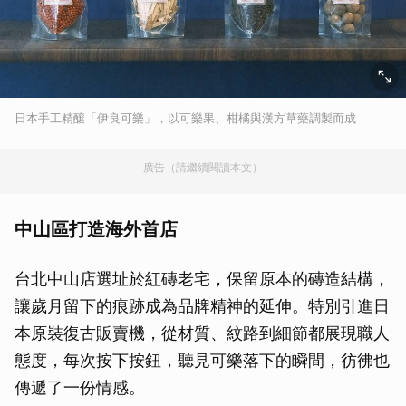
日本手工精釀「伊良可樂」，以可樂果、柑橘與漢方草藥調製而成
廣告（請繼續閱讀本文）
中山區打造海外首店
台北中山店選址於紅磚老宅，保留原本的磚造結構，
讓歲月留下的痕跡成為品牌精神的延伸。特別引進日
本原裝復古販賣機，從材質、紋路到細節都展現職人
態度，每次按下按鈕，聽見可樂落下的瞬間，彷彿也
傳遞了一份情感。