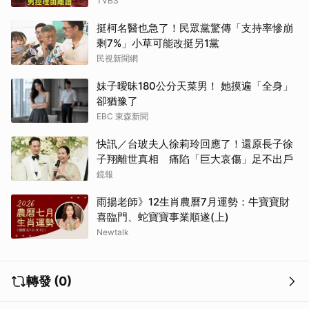
TVBS
挺柯名醫也急了！民眾黨驚傳「支持率慘崩
剩7%」小草可能改挺另1黨
民視新聞網
妹子曖昧180公分天菜男！ 她摸遍「全身」
卻猶豫了
EBC 東森新聞
快訊／台玻夫人徐莉玲回應了！還原長子徐
子翔離世真相 痛陷「巨大哀傷」足不出戶
鏡報
雨揚老師》12生肖農曆7月運勢：牛寶寶財
喜臨門、蛇寶寶事業順遂(上)
Newtalk
轉發 (0)