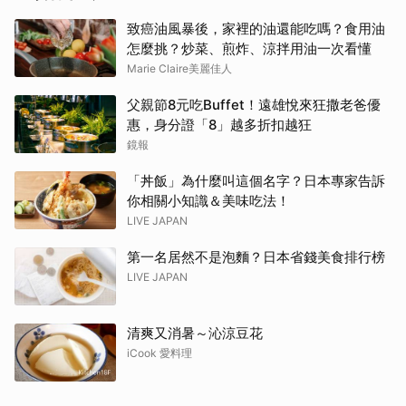
致癌油風暴後，家裡的油還能吃嗎？食用油
怎麼挑？炒菜、煎炸、涼拌用油一次看懂
Marie Claire美麗佳人
父親節8元吃Buffet！遠雄悅來狂撒老爸優
惠，身分證「8」越多折扣越狂
鏡報
「丼飯」為什麼叫這個名字？日本專家告訴
你相關小知識＆美味吃法！
LIVE JAPAN
第一名居然不是泡麵？日本省錢美食排行榜
LIVE JAPAN
清爽又消暑～沁涼豆花
iCook 愛料理