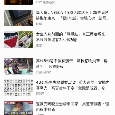
EBC 東森新聞
每天傳LINE關心！她2天聯絡不上25歲兒急
搭機衝東京 「聽1句話」當場心碎...結局看
哭網
鏡報
女生內褲前面的「蝴蝶結」真正用途曝光！
不只裝飾還有2大神功能
造咖
高雄8旬翁不信有演習 嘴秋怒嗆員警「騙
肖ㄟ」下場曝光
壹蘋新聞網
43名學生失蹤懸案...12年重大進展！震撼內
幕曝光 高官當年下令「銷毀監視器」今遭
逮
鏡週刊
運動完嘴咬空盒騎車回家 男遭警攔查：理
由根本找碴