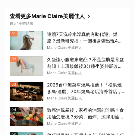
查看更多Marie Claire美麗佳人
最近1小時結果
01
連續7天洗冷水澡真的有助代謝、燃
脂？最新研究揭：一週後身體出現4個
變化
Marie Claire美麗佳人
02
久坐讓小腹愈來愈凸？不是脂肪是骨盆
前傾！上班族飯後3分鐘坐姿伸展改善
方法
Marie Claire美麗佳人
03
2026台中無菜單燒鳥推薦！「横浜焼
き鳥·達磨」70年燒鳥老店海外首店，
古典「團扇控火」技法成就銷魂美味
Marie Claire美麗佳人
04
致癌油風暴後，家裡的油還能吃嗎？食
用油怎麼挑？炒菜、煎炸、涼拌用油一
次看懂
Marie Claire美麗佳人
05