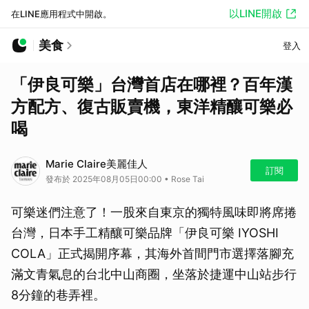
以LINE開啟
在LINE應用程式中開啟。
美食
登入
「伊良可樂」台灣首店在哪裡？百年漢
方配方、復古販賣機，東洋精釀可樂必
喝
Marie Claire美麗佳人
訂閱
發布於 2025年08月05日00:00 • Rose Tai
可樂迷們注意了！一股來自東京的獨特風味即將席捲
台灣，日本手工精釀可樂品牌「伊良可樂 IYOSHI
COLA」正式揭開序幕，其海外首間門市選擇落腳充
滿文青氣息的台北中山商圈，坐落於捷運中山站步行
8分鐘的巷弄裡。