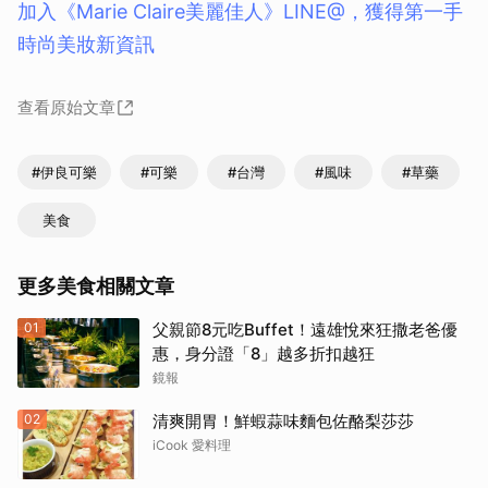
加入《Marie Claire美麗佳人》LINE@，獲得第一手
時尚美妝新資訊
查看原始文章
#伊良可樂
#可樂
#台灣
#風味
#草藥
美食
更多美食相關文章
01
父親節8元吃Buffet！遠雄悅來狂撒老爸優
惠，身分證「8」越多折扣越狂
鏡報
02
清爽開胃！鮮蝦蒜味麵包佐酪梨莎莎
iCook 愛料理