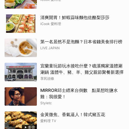
清爽開胃！鮮蝦蒜味麵包佐酪梨莎莎
iCook 愛料理
第一名居然不是泡麵？日本省錢美食排行榜
LIVE JAPAN
宜蘭童玩節玩水後吃什麼？礁溪獨家溫體涮
涮鍋 溫體牛、豬、羊、雞父親節聚餐新選擇
享民頭條
MIRROR邱士縉來台倒數 點菜想吃鹽水
雞：我很愛！
Styletc
金黃微焦、香氣逼人！韓式豬五花
愛料理 TV
影音