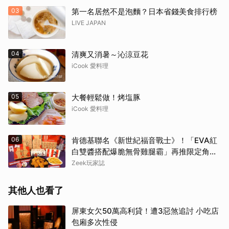
03
第一名居然不是泡麵？日本省錢美食排行榜
LIVE JAPAN
取消
04
清爽又消暑～沁涼豆花
iCook 愛料理
05
大餐輕鬆做！烤塩豚
iCook 愛料理
06
肯德基聯名《新世紀福音戰士》！「EVA紅
白雙醬搭配爆脆無骨雞腿霸」再推限定角色
卡、周邊必搶收
Zeek玩家誌
其他人也看了
屏東女欠50萬高利貸！遭3惡煞追討 小吃店
包廂多次性侵