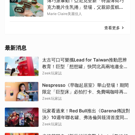
薄巧派暴動！亞尼克全新「特濃薄荷巧
克力脆片生乳捲」登場，父親節蛋糕限
時88折
Marie Claire美麗佳人
查看更多
最新消息
太古可口可樂攜Lead for Taiwan推動思辨
教育！巨型「想想罐」快閃北高兩地邀全民
挑戰「打破慣性」
Zeek玩家誌
Nespresso《早咖起居室》華山登場！期間
限定「巨型床」必拍打卡、免費喝咖啡再拿
好禮
Zeek玩家誌
玩家看過來！Red Bull推出《Garena傳說對
決》10週年聯名罐、弗洛倫與筱清首度同框
必收藏
Zeek玩家誌