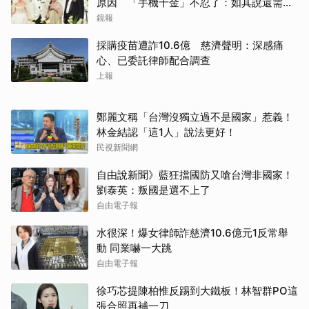
原因 「手機千金」不忍了：如其說還需要
離開嗎？
鏡報
採購疫苗遭詐10.6億 慈濟聲明：深感痛
心、已委託律師配合調查
上報
鄭麗文稱「台灣沒獨立過不是國家」惹義！
林金結認「這1人」說法更好！
民視新聞網
自由說新聞》藍狂擋國防又嗆台灣非國家！
劉泰英：叛國是選不上了
自由電子報
水很深！爆女律師詐慈濟10.6億元1反常舉
動 同業嚇一大跳
自由電子報
徐巧芯提陳柏惟反踢到大鐵板！林智群PO這
張合照再補一刀