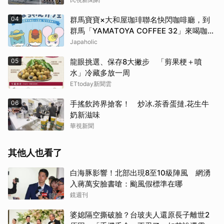
04
群馬寶寶×大和屋珈琲聯名快閃咖啡廳，到
群馬「YAMATOYA COFFEE 32」來喝咖啡
吧
Japaholic
05
龍眼挑選、保存8大撇步 「剪果梗＋噴
水」冷藏多放一周
取消
ETtoday新聞雲
06
手搖飲跨界搶客！ 炒冰.茶香蛋撻.花生牛
奶新滋味
華視新聞
其他人也看了
白海豚影響！北部出現8至10級陣風 網湧
入蔣萬安臉書嗆：颱風假標準在哪
鏡週刊
婆媳隔空撕破臉？台玻夫人還原長子離世2