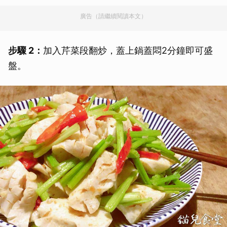
廣告（請繼續閱讀本文）
步驟 2：
加入芹菜段翻炒，蓋上鍋蓋悶2分鐘即可盛
盤。