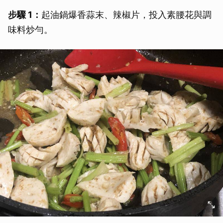
步驟 1：
起油鍋爆香蒜末、辣椒片，投入素腰花與調
味料炒勻。