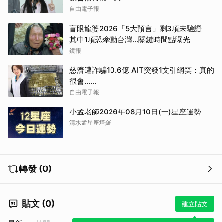
自由電子報
盲眼龍婆2026「5大預言」剩3項未驗證
其中1項恐牽動台灣...關鍵時間點曝光
鏡報
慈濟遭詐騙10.6億 AIT突發1文引網笑：真的
很會……
自由電子報
小孟老師2026年08月10日(一)星座運勢
清水孟星座塔羅
轉發 (0)
貼文 (0)
建立貼文