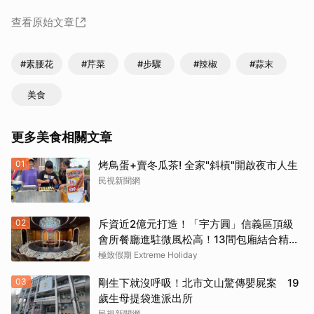
查看原始文章
#素腰花
#芹菜
#步驟
#辣椒
#蒜末
美食
更多美食相關文章
01
烤鳥蛋+賣冬瓜茶! 全家"斜槓"開啟夜市人生
民視新聞網
02
斥資近2億元打造！「宇方圓」信義區頂級
會所餐廳進駐微風松高！13間包廂結合精緻
粵菜與社交娛樂
極致假期 Extreme Holiday
03
剛生下就沒呼吸！北市文山驚傳嬰屍案 19
歲生母提袋進派出所
民視新聞網