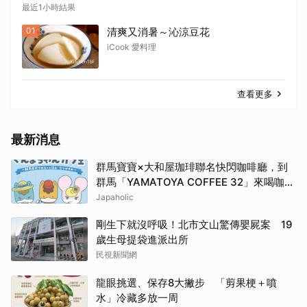
最近1小時結果
01
清爽又消暑～沁涼豆花
iCook 愛料理
查看更多
最新消息
群馬寶寶×大和屋珈琲聯名快閃咖啡廳，到
群馬「YAMATOYA COFFEE 32」來喝咖啡
吧
Japaholic
剛生下就沒呼吸！北市文山驚傳嬰屍案 19
歲生母提袋進派出所
民視新聞網
龍眼挑選、保存8大撇步 「剪果梗＋噴
水」冷藏多放一周