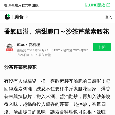
以LINE開啟
在LINE應用程式中開啟。
美食
登入
香氣四溢、清甜脆口～沙茶芹菜素腰花
iCook 愛料理
訂閱
更新於 2024年07月24日01:02 • 發布於 2024年07
月24日01:02 • 貓兒食堂
沙茶芹菜素腰花
有沒有人跟貓兒ㄧ樣，喜歡素腰花脆脆的口感呢！每
回經過素料攤，總忍不住要秤半斤素腰花回家，爆香
蒜末與辣椒片，撒入米酒、醬油翻炒，再加入沙茶燒
得入味，起鍋前投入馨香的芹菜一起拌炒，香氣四
溢、清甜脆口的風味，讓素食料理也可以很下飯喔！