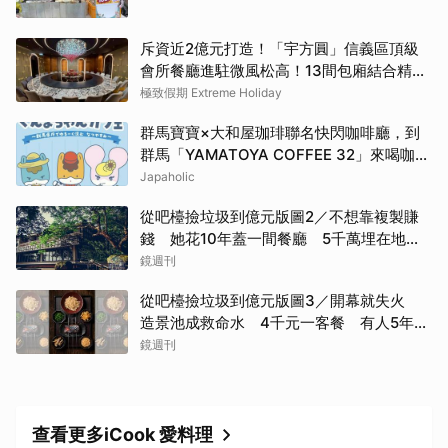
斥資近2億元打造！「宇方圓」信義區頂級
會所餐廳進駐微風松高！13間包廂結合精緻
粵菜與社交娛樂
極致假期 Extreme Holiday
群馬寶寶×大和屋珈琲聯名快閃咖啡廳，到
群馬「YAMATOYA COFFEE 32」來喝咖啡
吧
Japaholic
從吧檯撿垃圾到億元版圖2／不想靠複製賺
錢 她花10年蓋一間餐廳 5千萬埋在地下
瀕臨破產
鏡週刊
從吧檯撿垃圾到億元版圖3／開幕就失火
造景池成救命水 4千元一客餐 有人5年吃
了50次
鏡週刊
查看更多iCook 愛料理