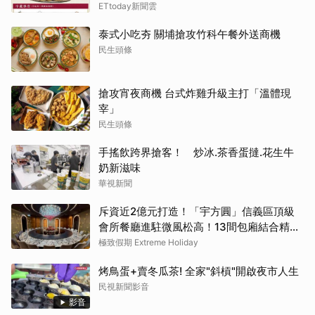
ETtoday新聞雲
泰式小吃夯 關埔搶攻竹科午餐外送商機
民生頭條
搶攻宵夜商機 台式炸雞升級主打「溫體現
宰」
民生頭條
手搖飲跨界搶客！ 炒冰.茶香蛋撻.花生牛
奶新滋味
華視新聞
斥資近2億元打造！「宇方圓」信義區頂級
會所餐廳進駐微風松高！13間包廂結合精緻
粵菜與社交娛樂
極致假期 Extreme Holiday
烤鳥蛋+賣冬瓜茶! 全家"斜槓"開啟夜市人生
民視新聞影音
影音