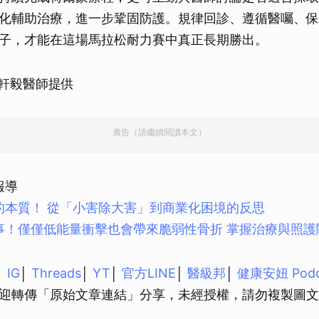
化輔助治療，進一步鞏固防護。規律回診、遵循醫囑、保
子，才能在這場馬拉松耐力賽中真正長期勝出。
徐軒毅醫師提供
廣告（請繼續閱讀本文）
報導
的本質！ 從「小害除大害」到商業化困境的反思
事！僅僅低能量衝擊也會帶來脆弱性骨折 掌握治療與照護
│
IG
│
Threads
│
YT
│
官方LINE
│
醫級邦
│
健康安妞 Podc
迎轉傳「原始文章連結」分享，未經授權，請勿複製圖文