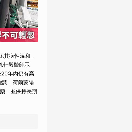
誤認其病性溫和，
徐軒毅醫師示
20年內仍有高
強調，荷爾蒙陽
藥，並保持長期