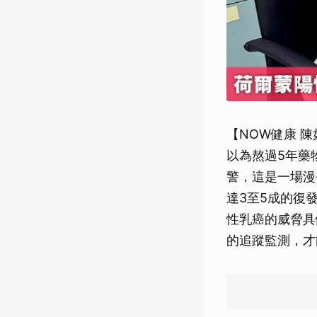
【NOW健康 
以為熬過5年藥
警，這是一場漫
達3至5成的復
性乳癌的威脅具
的追蹤監測，才