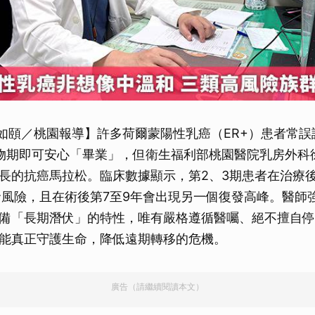
陳如頤／桃園報導】許多荷爾蒙陽性乳癌（ER+）患者常
物期即可安心「畢業」，但衛生福利部桃園醫院乳房外科
長的抗癌馬拉松。臨床數據顯示，第2、3期患者在治療後
發風險，且在術後第7至9年會出現另一個復發高峰。醫師
備「長期潛伏」的特性，唯有嚴格遵循醫囑、絕不擅自停
能真正守護生命，降低遠期轉移的危機。
廣告（請繼續閱讀本文）