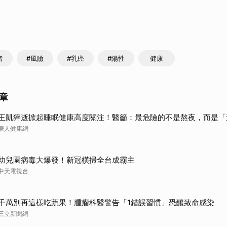
者
#風險
#乳癌
#陽性
健康
章
王凱猝逝掀起睡眠健康高度關注！醫籲：最危險的不是熬夜，而是「
華人健康網
幼兒園病毒大爆發！新冠橫掃全台成霸主
中天電視台
千萬別再這樣吃蔬果！腫瘤科醫警告「1錯誤習慣」恐釀致命感染
三立新聞網