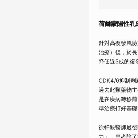
荷爾蒙陽性乳
針對高復發風險
治療）後，於長
降低近3成的復
CDK4/6抑
過去此類藥物主
是在疾病轉移前
準治療打好基礎
徐軒毅醫師最後
力」，患者除了