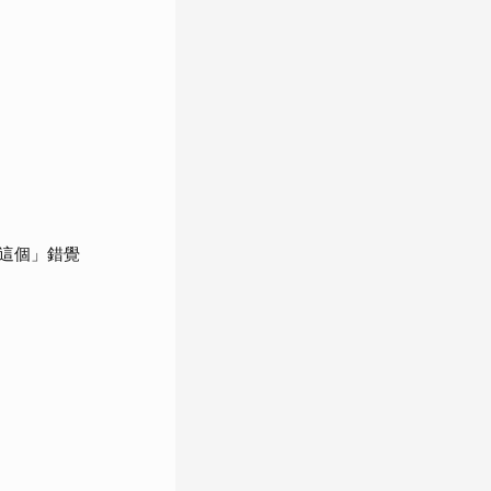
這個」錯覺