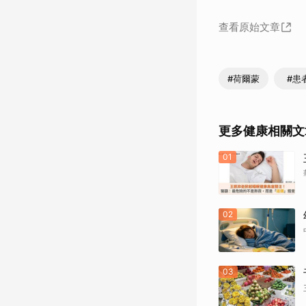
查看原始文章
#荷爾蒙
#患
更多健康相關文
01
02
03