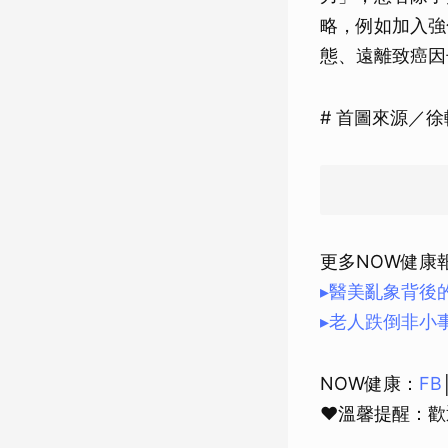
略，例如加入強
態、遠離致癌因
# 首圖來源／
更多NOW健康
▸醫美亂象背後
▸老人跌倒非小
NOW健康：
FB
❤溫馨提醒：歡