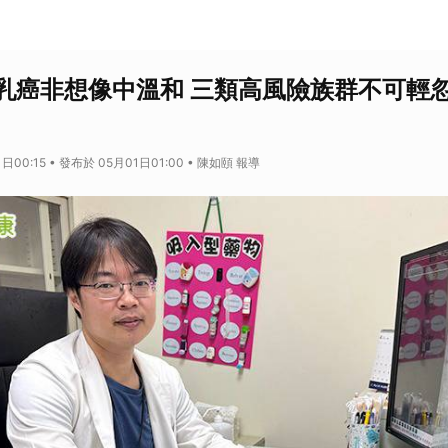
乳癌非想像中溫和 三類高風險族群不可輕
日00:15 • 發布於 05月01日01:00 • 陳如頤 報導