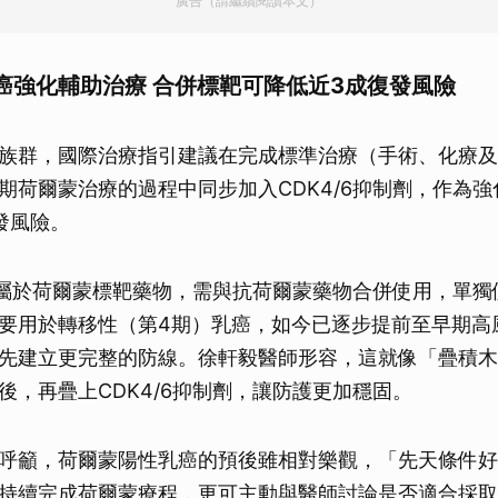
廣告（請繼續閱讀本文）
取消
癌強化輔助治療 合併標靶可降低近3成復發風險
族群，國際治療指引建議在完成標準治療（手術、化療及
期荷爾蒙治療的過程中同步加入CDK4/6抑制劑，作為
發風險。
制劑屬於荷爾蒙標靶藥物，需與抗荷爾蒙藥物合併使用，單
要用於轉移性（第4期）乳癌，如今已逐步提前至早期高
先建立更完整的防線。徐軒毅醫師形容，這就像「疊積木
後，再疊上CDK4/6抑制劑，讓防護更加穩固。
呼籲，荷爾蒙陽性乳癌的預後雖相對樂觀，「先天條件好
持續完成荷爾蒙療程，更可主動與醫師討論是否適合採取