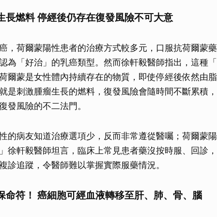
生長燃料 停經後仍存在復發風險不可大意
癌，荷爾蒙陽性患者的治療方式較多元，口服抗荷爾蒙藥
認為「好治」的乳癌類型。然而徐軒毅醫師指出，這種「
荷爾蒙是女性體內持續存在的物質，即使停經後依然由脂
就是刺激腫瘤生長的燃料，復發風險會隨時間不斷累積，
復發風險的不二法門。
性的病友知道治療選項少，反而非常遵從醫囑；荷爾蒙陽
」徐軒毅醫師坦言，臨床上常見患者藥沒按時服、回診，
複診追蹤，令醫師難以掌握實際服藥情況。
保命符！ 癌細胞可經血液轉移至肝、肺、骨、腦