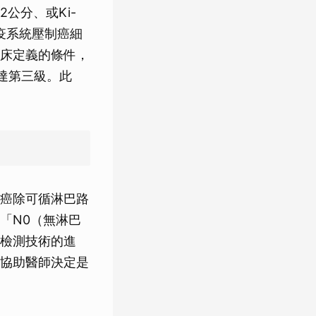
公分、或Ki-
疫系統壓制癌細
床定義的條件，
達第三級。此
癌除可循淋巴路
「N0（無淋巴
檢測技術的進
協助醫師決定是