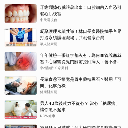
牙齒爛掉心臟跟著出事！口腔細菌入血恐引
發心肌梗塞
中天電視台
凝聚護理永續共識！林口長庚醫院攜手各界
打造永續護理職場，共創健康台灣
華人健康網
年年健檢一張紅字都沒有，為何血管說塞就
塞？心臟醫從鬼門關前拉回病人：會不會心
梗要看對數字
幸福熟齡 X 今周刊
長輩食慾不振竟是胃中藏植糞石？醫用「可
樂」化解危機
健康醫療網
男人40歲後就力不從心？ 當心「糖尿病」
讓你硬不起來
NOW健康
瘦身針不只減重！台大研究證實具防癌潛力