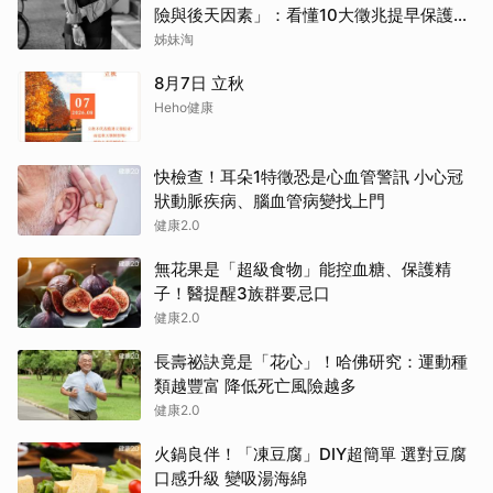
險與後天因素」：看懂10大徵兆提早保護大
腦
姊妹淘
8月7日 立秋
Heho健康
快檢查！耳朵1特徵恐是心血管警訊 小心冠
狀動脈疾病、腦血管病變找上門
健康2.0
無花果是「超級食物」能控血糖、保護精
子！醫提醒3族群要忌口
健康2.0
長壽祕訣竟是「花心」！哈佛研究：運動種
類越豐富 降低死亡風險越多
健康2.0
火鍋良伴！「凍豆腐」DIY超簡單 選對豆腐
口感升級 變吸湯海綿