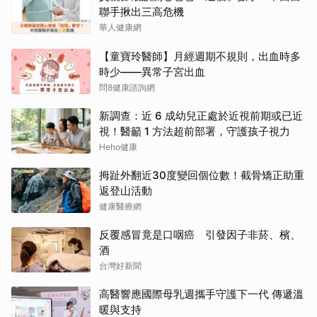
聯手揪出三高危機
華人健康網
【童寶玲醫師】月經週期不規則，出血時多
時少——異常子宮出血
問8健康諮詢網
新調查：近 6 成幼兒正處於近視前期或已近
視！醫籲 1 方法超前部署，守護孩子視力
Heho健康
拇趾外翻近30度變回個位數！截骨矯正助重
返登山活動
健康醫療網
反覆感冒竟是口咽癌 引發因子非菸、檳、
酒
台灣好新聞
高醫響應國際母乳週攜手守護下一代 傳遞溫
暖與支持