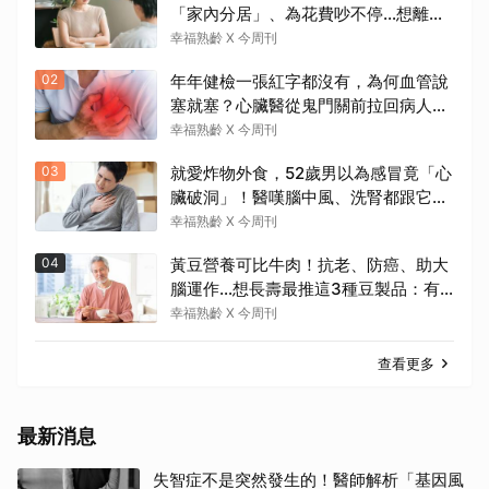
「家內分居」、為花費吵不停…想離婚
卻怕養不活自己：還要忍3年？
幸福熟齡 X 今周刊
02
年年健檢一張紅字都沒有，為何血管說
塞就塞？心臟醫從鬼門關前拉回病人：
會不會心梗要看對數字
幸福熟齡 X 今周刊
03
就愛炸物外食，52歲男以為感冒竟「心
臟破洞」！醫嘆腦中風、洗腎都跟它有
關：4警訊是心臟在呼救
幸福熟齡 X 今周刊
04
黃豆營養可比牛肉！抗老、防癌、助大
腦運作…想長壽最推這3種豆製品：有
了它就不需要醫生
幸福熟齡 X 今周刊
查看更多
最新消息
失智症不是突然發生的！醫師解析「基因風