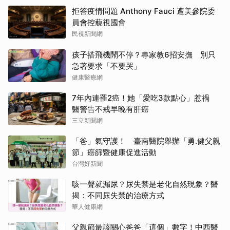
拒答疫情問題 Anthony Fauci 遭美參院委
員會控藐視國會
民視新聞網
孩子搭飛機鬧不停？專家教6招安撫 別只
急著要求「不要哭」
健康醫療網
7年內連罹2癌！她「愛吃3款點心」惹禍
醫警告不戒早晚有肝癌
三立新聞網
「爸」氣守護！ 臺南醫院舉辦「勇.健父親
節」癌篩暨健康促進活動
台灣好新聞
咳一聲就漏尿？尿失禁是老化自然現象？醫
揭：不同尿失禁的治療方式
華人健康網
父親節最該關心爸爸「這個」數字！中西醫