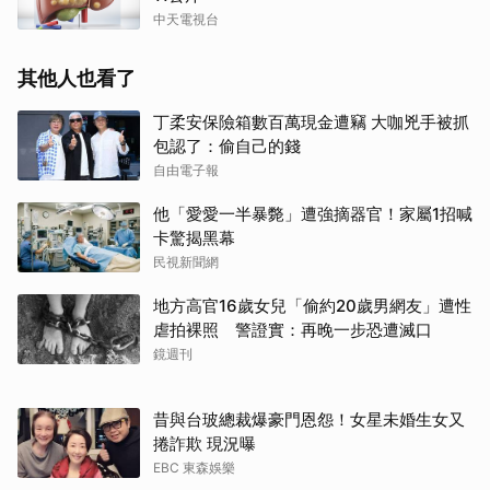
中天電視台
其他人也看了
丁柔安保險箱數百萬現金遭竊 大咖兇手被抓
包認了：偷自己的錢
自由電子報
他「愛愛一半暴斃」遭強摘器官！家屬1招喊
卡驚揭黑幕
民視新聞網
取消
地方高官16歲女兒「偷約20歲男網友」遭性
虐拍裸照 警證實：再晚一步恐遭滅口
鏡週刊
昔與台玻總裁爆豪門恩怨！女星未婚生女又
捲詐欺 現況曝
EBC 東森娛樂