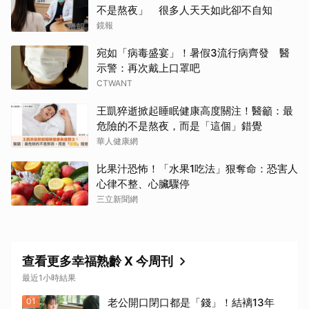
不是熬夜」 很多人天天如此卻不自知
鏡報
宛如「病毒盛宴」！暑假3流行病齊發 醫
示警：再次戴上口罩吧
CTWANT
王凱猝逝掀起睡眠健康高度關注！醫籲：最
危險的不是熬夜，而是「這個」錯覺
華人健康網
比果汁恐怖！「水果1吃法」狠奪命：恐害人
心律不整、心臟驟停
三立新聞網
查看更多幸福熟齡 X 今周刊
最近1小時結果
01
老公開口閉口都是「錢」！結褵13年