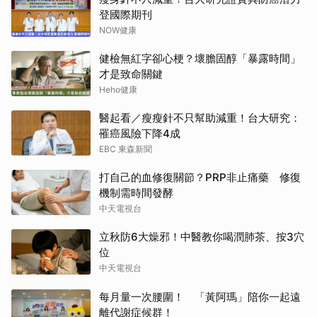
登國際期刊
NOW健康
健檢無紅字卻心梗？壞膽固醇「暴露時間」
才是致命關鍵
Heho健康
醫起看／瘦瘦針不只幫助減重！台大研究：
罹癌風險下降4成
EBC 東森新聞
打自己的血修復關節？PRP非止痛藥 修復
機制需時間發酵
中天電視台
立秋防6大燥邪！中醫教你喝潤肺茶、按3穴
位
中天電視台
每月量一次腰圍！ 「黃阿瑪」陪你一起遠
離代謝症候群！