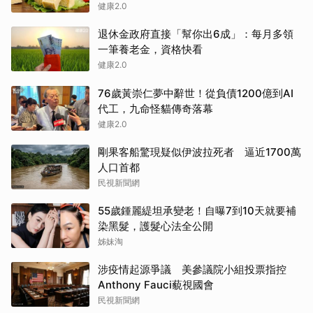
健康2.0
退休金政府直接「幫你出6成」：每月多領
一筆養老金，資格快看
健康2.0
76歲黃崇仁夢中辭世！從負債1200億到AI
代工，九命怪貓傳奇落幕
健康2.0
剛果客船驚現疑似伊波拉死者 逼近1700萬
人口首都
民視新聞網
55歲鍾麗緹坦承變老！自曝7到10天就要補
染黑髮，護髮心法全公開
姊妹淘
涉疫情起源爭議 美參議院小組投票指控
Anthony Fauci藐視國會
民視新聞網