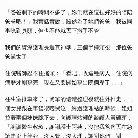
「爸爸剩下的時間不多了，妳們就在這裡好好的陪陪
爸爸吧！」我實話實說，雖然為了她們爸爸，我被同
事唸到臭頭，但也不能就丟下撒手不管。
我們的資深護理長還真神準，三個半鐘頭後，那位爸
爸過世了。
住院醫師忍不住搖頭：「看吧，收這種病人，住院病
病歷才剛寫完，現在又要開始寫出院病歷了……」
往生室推車來了，簡單的遺體整理後就往外推走，三
個女兒跟在車後嚶嚶哭泣，經過護理站的時候，姐姐
拉著兩個妹妹跪下去，向護理站裡的醫護人員磕頭：
「謝謝醫生叔叔，謝謝護士阿姨，沒把我爸爸丟在急
診走廊上等死，沒人管，沒人理，謝謝你們，謝