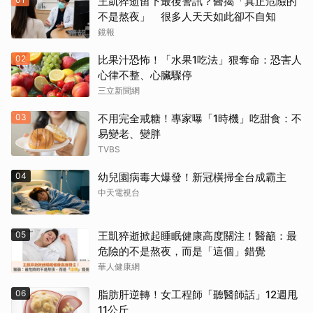
王凱猝逝留下最後警訊？醫揭「真正危險的
不是熬夜」 很多人天天如此卻不自知
鏡報
02
比果汁恐怖！「水果1吃法」狠奪命：恐害人
心律不整、心臟驟停
三立新聞網
03
不用完全戒糖！專家曝「1時機」吃甜食：不
易變老、變胖
TVBS
04
幼兒園病毒大爆發！新冠橫掃全台成霸主
中天電視台
05
王凱猝逝掀起睡眠健康高度關注！醫籲：最
危險的不是熬夜，而是「這個」錯覺
華人健康網
06
脂肪肝逆轉！女工程師「聽醫師話」12週甩
11公斤