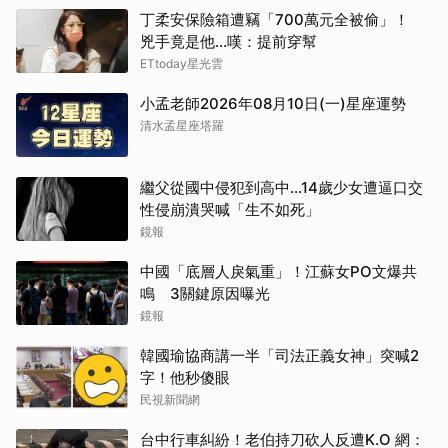
丁柔安保險箱遭竊「700萬元全被偷」！
兇手竟是他...嘆：提前穿幫
ETtoday星光雲
小孟老師2026年08月10日(一)星座運勢
清水孟星座塔羅
繼父從國中侵犯到高中…14歲少女遭逼口交
性侵崩潰哭喊「生不如死」
鏡報
中國「底層人戾氣重」！江蘇女PO文爆共
鳴 3關鍵原因曝光
鏡報
韓國瑜協商講一半「司法正義女神」突喊2
字！他秒傻眼
民視新聞網
台中行車糾紛！老伯持刀砍人反遭K.O 網：