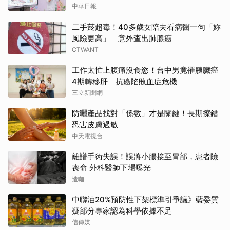
中華日報
二手菸超毒！40多歲女陪夫看病醫一句「妳
風險更高」 意外查出肺腺癌
CTWANT
工作太忙上腹痛沒食慾！台中男竟罹胰臟癌
4期轉移肝 抗癌陷敗血症危機
三立新聞網
防曬產品找對「係數」才是關鍵！長期擦錯
恐害皮膚過敏
中天電視台
離譜手術失誤！誤將小腸接至胃部，患者險
喪命 外科醫師下場曝光
造咖
中聯油20%預防性下架標準引爭議》藍委質
疑部分專家認為科學依據不足
信傳媒