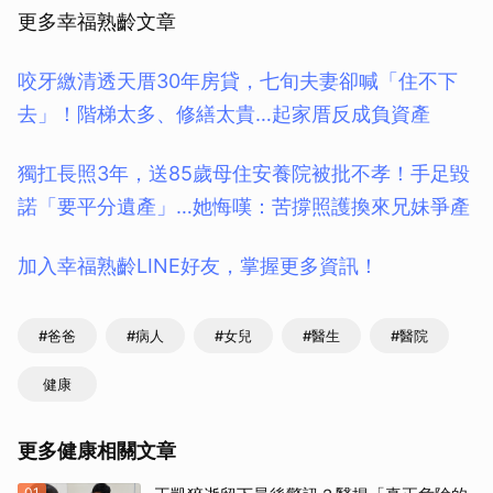
更多幸福熟齡文章
咬牙繳清透天厝30年房貸，七旬夫妻卻喊「住不下
去」！階梯太多、修繕太貴…起家厝反成負資產
獨扛長照3年，送85歲母住安養院被批不孝！手足毀
諾「要平分遺產」…她悔嘆：苦撐照護換來兄妹爭產
加入幸福熟齡LINE好友，掌握更多資訊！
#爸爸
#病人
#女兒
#醫生
#醫院
健康
更多健康相關文章
01