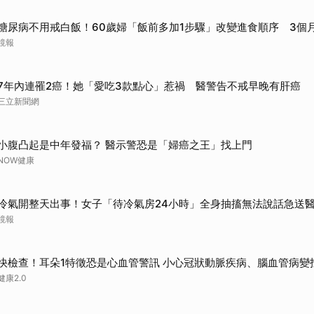
取消
糖尿病不用戒白飯！60歲婦「飯前多加1步驟」改變進食順序 3個
鏡報
7年內連罹2癌！她「愛吃3款點心」惹禍 醫警告不戒早晚有肝癌
三立新聞網
小腹凸起是中年發福？ 醫示警恐是「婦癌之王」找上門
NOW健康
冷氣開整天出事！女子「待冷氣房24小時」全身抽搐無法說話急送
鏡報
快檢查！耳朵1特徵恐是心血管警訊 小心冠狀動脈疾病、腦血管病變
健康2.0