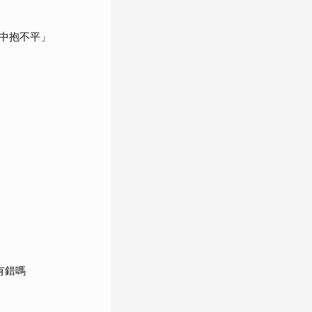
中抱不平」
有錯嗎