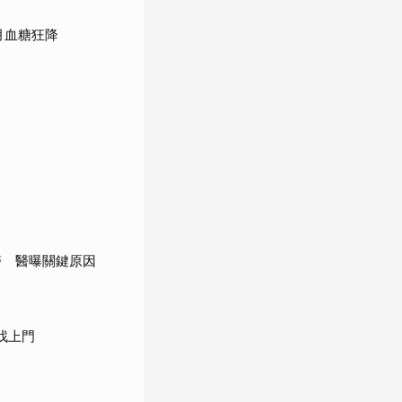
月血糖狂降
醫 醫曝關鍵原因
找上門