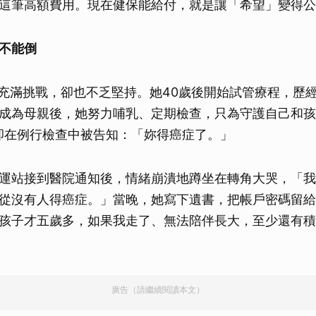
這筆高額費用。現在健保能給付，就是讓「希望」變得公
不能倒
人生充滿挑戰，卻也不乏堅持。她40歲後開始試管療程，歷
成為母親後，她努力哺乳、定期檢查，只為守護自己和孩
，卻在例行檢查中被告知：「妳得癌症了。」
運站接到醫院通知後，情緒崩潰地蹲坐在轉角大哭，「我
從沒有人得癌症。」當晚，她寫下遺書，把帳戶密碼留給
孩子才五歲多，如果我走了、無法陪伴長大，至少還有積
廣告（請繼續閱讀本文）