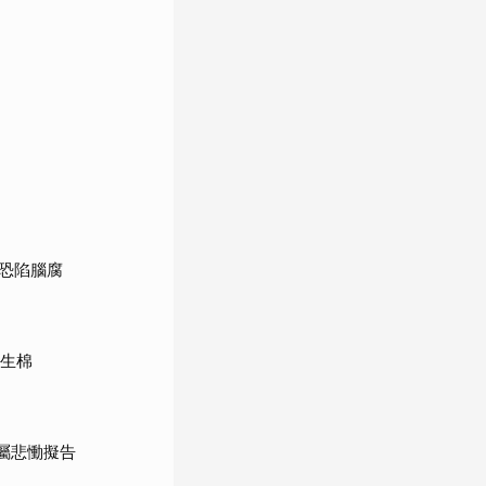
恐陷腦腐
衛生棉
屬悲慟擬告