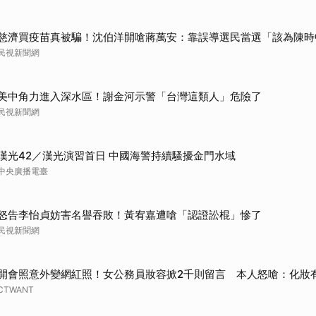
慈濟買疫苗真被騙！沈伯洋開嗆蔣萬安：靠誤導選民當選「該為陳時
民視新聞網
美中角力進入深水區！謝金河示警「台灣這類人」危險了
民視新聞網
漢光42／漢光演習首日 中國海警持續騷擾金門水域
中央廣播電臺
怒告李怡貞妨害名譽吞敗！黃宥嘉遭嗆「認證訟棍」慘了
民視新聞網
開會照意外變網紅照！女公務員妝容掀2千則留言 本人怒嗆：化妝
CTWANT