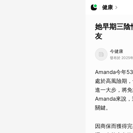
健康
她早期三陰
友
今健康
發布於 2025年
Amanda今
處於高風險期，
進一大步，將免
Amanda來
關鍵。
因商保而獲得完