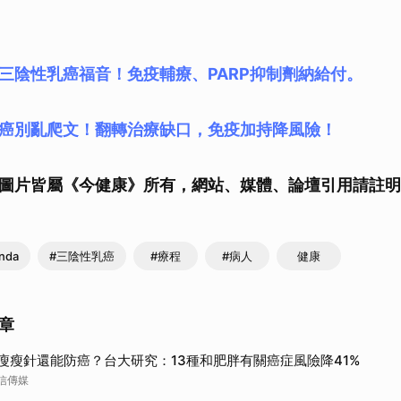
三陰性乳癌福音！免疫輔療、PARP抑制劑納給付。
癌別亂爬文！翻轉治療缺口，免疫加持降風險！
圖片皆屬《今健康》所有，網站、媒體、論壇引用請註明
nda
#三陰性乳癌
#療程
#病人
健康
章
瘦瘦針還能防癌？台大研究：13種和肥胖有關癌症風險降41%
信傳媒