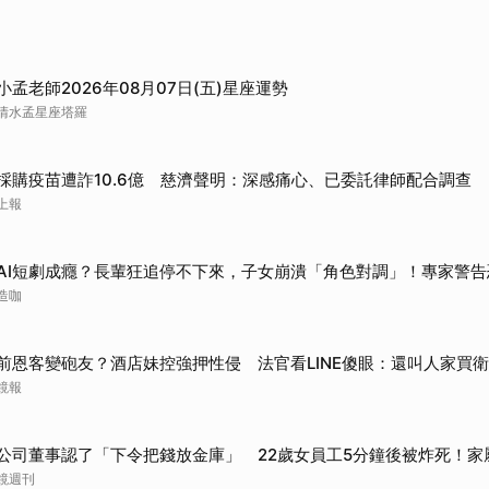
小孟老師2026年08月07日(五)星座運勢
清水孟星座塔羅
採購疫苗遭詐10.6億 慈濟聲明：深感痛心、已委託律師配合調查
上報
AI短劇成癮？長輩狂追停不下來，子女崩潰「角色對調」！專家警告
造咖
前恩客變砲友？酒店妹控強押性侵 法官看LINE傻眼：還叫人家買
鏡報
公司董事認了「下令把錢放金庫」 22歲女員工5分鐘後被炸死！家
鏡週刊