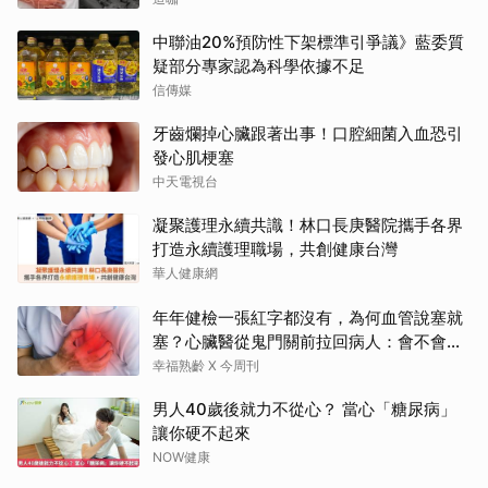
中聯油20%預防性下架標準引爭議》藍委質
疑部分專家認為科學依據不足
信傳媒
牙齒爛掉心臟跟著出事！口腔細菌入血恐引
發心肌梗塞
中天電視台
凝聚護理永續共識！林口長庚醫院攜手各界
打造永續護理職場，共創健康台灣
華人健康網
年年健檢一張紅字都沒有，為何血管說塞就
塞？心臟醫從鬼門關前拉回病人：會不會心
梗要看對數字
幸福熟齡 X 今周刊
男人40歲後就力不從心？ 當心「糖尿病」
讓你硬不起來
NOW健康