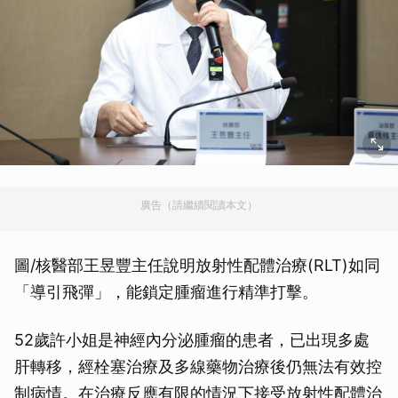
廣告（請繼續閱讀本文）
圖/核醫部王昱豐主任說明放射性配體治療(RLT)如同
「導引飛彈」，能鎖定腫瘤進行精準打擊。
52歲許小姐是神經內分泌腫瘤的患者，已出現多處
肝轉移，經栓塞治療及多線藥物治療後仍無法有效控
制病情。在治療反應有限的情況下接受放射性配體治