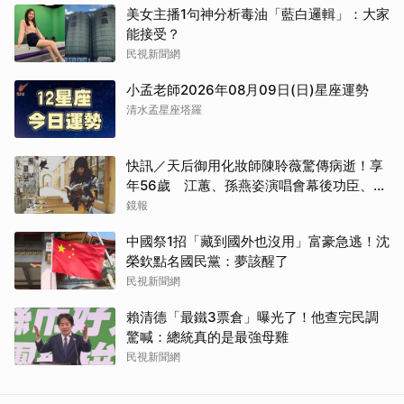
美女主播1句神分析毒油「藍白邏輯」：大家
能接受？
民視新聞網
小孟老師2026年08月09日(日)星座運勢
清水孟星座塔羅
快訊／天后御用化妝師陳聆薇驚傳病逝！享
年56歲 江蕙、孫燕姿演唱會幕後功臣、蔡
健雅崩潰難接受
鏡報
中國祭1招「藏到國外也沒用」富豪急逃！沈
榮欽點名國民黨：夢該醒了
民視新聞網
賴清德「最鐵3票倉」曝光了！他查完民調
驚喊：總統真的是最強母雞
民視新聞網