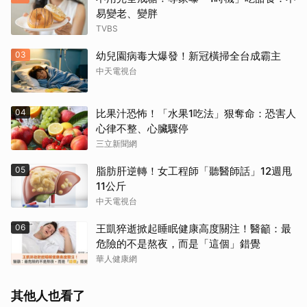
易變老、變胖
TVBS
03
幼兒園病毒大爆發！新冠橫掃全台成霸主
中天電視台
04
比果汁恐怖！「水果1吃法」狠奪命：恐害人
心律不整、心臟驟停
三立新聞網
05
脂肪肝逆轉！女工程師「聽醫師話」12週甩
11公斤
中天電視台
06
王凱猝逝掀起睡眠健康高度關注！醫籲：最
危險的不是熬夜，而是「這個」錯覺
華人健康網
其他人也看了