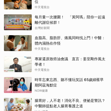
位
中天電視台
每月量一次腰圍！ 「黃阿瑪」陪你一起遠
離代謝症候群！
台灣好新聞
血脂高、脂肪肝、痛風同時找上門！中醫：
體內濕熱在作怪
中天電視台
專家還原致癌油會議 直言：姜至剛作風太
學者！
中天電視台
時常忘東忘西、聽不懂玩笑話 65歲婦罹早
期阿茲海默症
NOW健康
腸胃好，人不老！消化不良、便祕是警訊？
中醫師提點老人腸胃養護之道