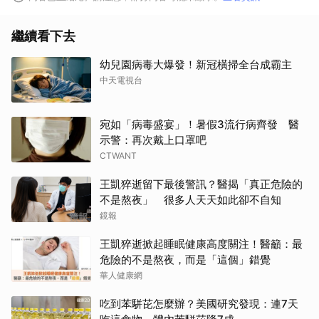
繼續看下去
幼兒園病毒大爆發！新冠橫掃全台成霸主
中天電視台
宛如「病毒盛宴」！暑假3流行病齊發 醫
示警：再次戴上口罩吧
CTWANT
王凱猝逝留下最後警訊？醫揭「真正危險的
不是熬夜」 很多人天天如此卻不自知
鏡報
王凱猝逝掀起睡眠健康高度關注！醫籲：最
危險的不是熬夜，而是「這個」錯覺
華人健康網
吃到苯駢芘怎麼辦？美國研究發現：連7天