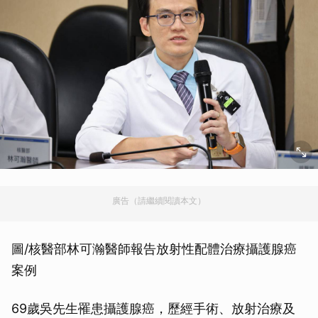
廣告（請繼續閱讀本文）
圖/核醫部林可瀚醫師報告放射性配體治療攝護腺癌
案例
69歲吳先生罹患攝護腺癌，歷經手術、放射治療及