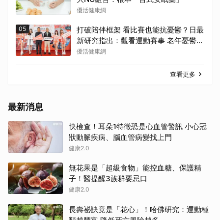
優活健康網
05
打破陪伴框架 看比賽也能抗憂鬱？日最
新研究指出：觀看運動賽事 老年憂鬱症
風險降低3成
優活健康網
查看更多
最新消息
快檢查！耳朵1特徵恐是心血管警訊 小心冠
狀動脈疾病、腦血管病變找上門
健康2.0
無花果是「超級食物」能控血糖、保護精
子！醫提醒3族群要忌口
健康2.0
長壽祕訣竟是「花心」！哈佛研究：運動種