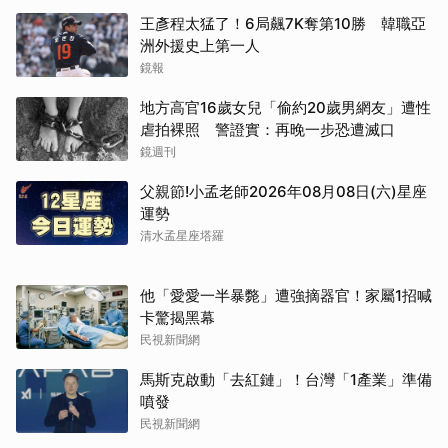
王彥程太猛了！6局飆7K奪第10勝 韓職亞
洲外援史上第一人
鏡報
地方高官16歲女兒「偷約20歲男網友」遭性
虐拍裸照 警證實：再晚一步恐遭滅口
鏡週刊
取消
父親節!小孟老師2026年08月08日(六)星座
運勢
清水孟星座塔羅
他「愛愛一半暴斃」遭強摘器官！家屬1招喊
卡驚揭黑幕
民視新聞網
馬斯克啟動「去紅鏈」！台灣「1產業」準備
噴發
民視新聞網