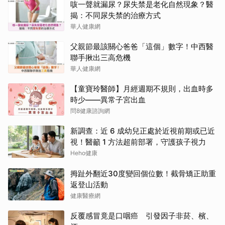
咳一聲就漏尿？尿失禁是老化自然現象？醫
揭：不同尿失禁的治療方式
華人健康網
父親節最該關心爸爸「這個」數字！中西醫
聯手揪出三高危機
華人健康網
【童寶玲醫師】月經週期不規則，出血時多
時少——異常子宮出血
問8健康諮詢網
新調查：近 6 成幼兒正處於近視前期或已近
視！醫籲 1 方法超前部署，守護孩子視力
Heho健康
拇趾外翻近30度變回個位數！截骨矯正助重
返登山活動
健康醫療網
反覆感冒竟是口咽癌 引發因子非菸、檳、