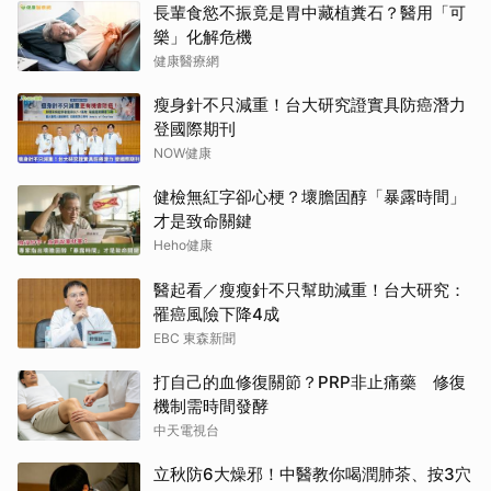
長輩食慾不振竟是胃中藏植糞石？醫用「可
樂」化解危機
健康醫療網
瘦身針不只減重！台大研究證實具防癌潛力
登國際期刊
NOW健康
健檢無紅字卻心梗？壞膽固醇「暴露時間」
才是致命關鍵
Heho健康
醫起看／瘦瘦針不只幫助減重！台大研究：
罹癌風險下降4成
EBC 東森新聞
打自己的血修復關節？PRP非止痛藥 修復
機制需時間發酵
中天電視台
立秋防6大燥邪！中醫教你喝潤肺茶、按3穴