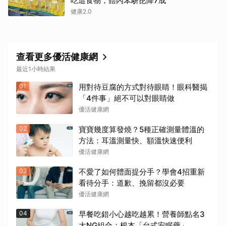
吃這食物，體內苯駢芘降7成
健康2.0
查看更多優活健康網
最近1小時結果
01
用對待豆腐的方式對待眼睛！眼科醫揭
「4件事」絕不可以對眼睛做
優活健康網
02
寶寶幾度算發燒？5種正確測量體溫的
方法：耳溫測量快、額溫快速便利
優活健康網
03
不愛了如何體面提分手？學會4招重新
看待分手：道歉、挽留都沒必要
優活健康網
04
早餐吃錯小心越吃越累！營養師點名3
大NG組合：根本「台式安眠藥」