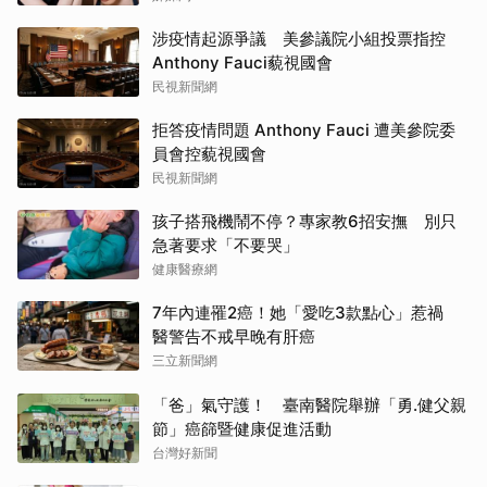
涉疫情起源爭議 美參議院小組投票指控
Anthony Fauci藐視國會
民視新聞網
拒答疫情問題 Anthony Fauci 遭美參院委
員會控藐視國會
民視新聞網
孩子搭飛機鬧不停？專家教6招安撫 別只
急著要求「不要哭」
健康醫療網
7年內連罹2癌！她「愛吃3款點心」惹禍
醫警告不戒早晚有肝癌
三立新聞網
「爸」氣守護！ 臺南醫院舉辦「勇.健父親
節」癌篩暨健康促進活動
台灣好新聞