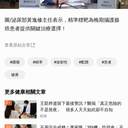
圖/泌尿部黃逸修主任表示，精準標靶為晚期攝護腺
癌患者提供關鍵治療選擇！
查看原始文章
#腫瘤
#精準
#放射性
#配體
#患者
健康
更多健康相關文章
01
王凱猝逝留下最後警訊？醫揭「真正危險的
不是熬夜」 很多人天天如此卻不自知
鏡報
02
不用完全戒糖！專家曝「1時機」吃甜食：不