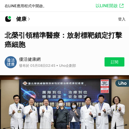
以LINE開啟
在LINE應用程式中開啟。
健康
登入
北榮引領精準醫療：放射標靶鎖定打擊
癌細胞
優活健康網
訂閱
發布於 05月08日02:45 • Uho企劃部