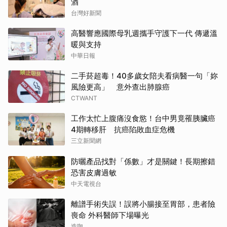
酒
台灣好新聞
高醫響應國際母乳週攜手守護下一代 傳遞溫
暖與支持
中華日報
二手菸超毒！40多歲女陪夫看病醫一句「妳
風險更高」 意外查出肺腺癌
CTWANT
工作太忙上腹痛沒食慾！台中男竟罹胰臟癌
4期轉移肝 抗癌陷敗血症危機
三立新聞網
防曬產品找對「係數」才是關鍵！長期擦錯
恐害皮膚過敏
中天電視台
離譜手術失誤！誤將小腸接至胃部，患者險
喪命 外科醫師下場曝光
造咖