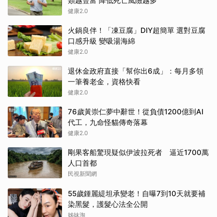
類越豐富 降低死亡風險越多
健康2.0
火鍋良伴！「凍豆腐」DIY超簡單 選對豆腐
口感升級 變吸湯海綿
健康2.0
退休金政府直接「幫你出6成」：每月多領
一筆養老金，資格快看
健康2.0
76歲黃崇仁夢中辭世！從負債1200億到AI
代工，九命怪貓傳奇落幕
健康2.0
剛果客船驚現疑似伊波拉死者 逼近1700萬
人口首都
民視新聞網
55歲鍾麗緹坦承變老！自曝7到10天就要補
染黑髮，護髮心法全公開
姊妹淘