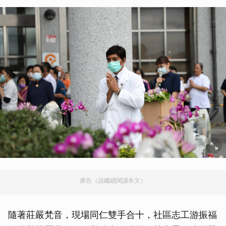
廣告（請繼續閱讀本文）
隨著莊嚴梵音，現場同仁雙手合十，社區志工游振福