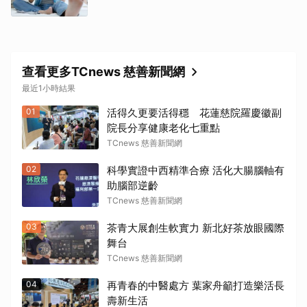
查看更多TCnews 慈善新聞網
最近1小時結果
01
活得久更要活得穩 花蓮慈院羅慶徽副
院長分享健康老化七重點
TCnews 慈善新聞網
02
科學實證中西精準合療 活化大腸腦軸有
助腦部逆齡
TCnews 慈善新聞網
03
茶青大展創生軟實力 新北好茶放眼國際
舞台
TCnews 慈善新聞網
04
再青春的中醫處方 葉家舟籲打造樂活長
壽新生活