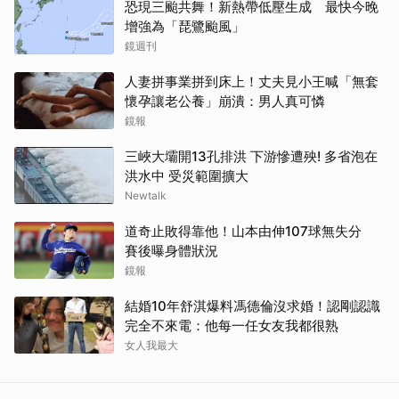
恐現三颱共舞！新熱帶低壓生成 最快今晚
增強為「琵鷺颱風」
鏡週刊
人妻拼事業拼到床上！丈夫見小王喊「無套
懷孕讓老公養」崩潰：男人真可憐
鏡報
三峽大壩開13孔排洪 下游慘遭殃! 多省泡在
洪水中 受災範圍擴大
Newtalk
道奇止敗得靠他！山本由伸107球無失分
賽後曝身體狀況
鏡報
結婚10年舒淇爆料馮德倫沒求婚！認剛認識
完全不來電：他每一任女友我都很熟
女人我最大