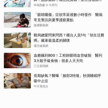
叫譫妄
幸福熟齡 X 今周刊
「眼睛曬傷」症狀常延後數小時發作 醫揭
常見警訊與夏季護眼重點
健康醫療網
郵局總愛問東問西？櫃台人員1句「領生活費
嗎」藏著最溫柔的關懷
優活健康網
血糖飆到800！工程師眼睛血管破裂 醫列
3大殺手級食物：很多人天天吃
三立新聞網
長期缺氧？醫曝「臉部2特徵」秒測睡眠呼
吸中止症
中天電視台