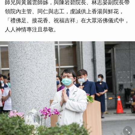
師兄與黃麗雲師姊，與陳岩碧院長、林志晏副院長帶
領院內主管、同仁與志工，虔誠供上香湯與鮮花，
「禮佛足、接花香、祝福吉祥」在大眾浴佛儀式中，
人人神情專注且恭敬。