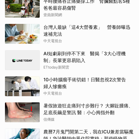
平時腰痛吞止痛藥撐工作 腎臟醫點名5種
爸爸最容易傷腎
壹蘋新聞網
台灣人最缺「這4大營養素」 營養師曝迅
速補充法
中天電視台
AI短劇刷到停不下來 醫揭「3大心理機
制」長輩更容易陷入
ETtoday新聞雲
10小時腦瘤手術切錯！日醫忽視2次警告
婦人慘癱瘓
中天電視台
暑假旅遊狂走痛到寸步難行？ 大腳趾腫痛、
足底長繭是警訊 醫：小心拇指外翻
信傳媒
農曆7月鬼門開第二天，我在ICU兼差當驅魔
師！急診醫師中風住院實錄：那些怪物原來