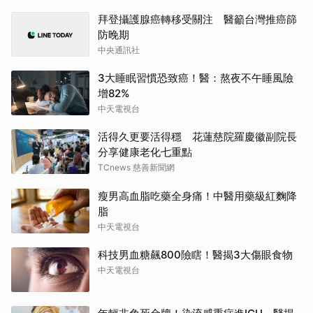
拜登攝護腺癌轉移受關注 醫籲台灣推癌篩
防晚期
中央通訊社
3大睡眠習慣恐致癌！醫：熬夜不午睡風險
增82%
中天電視台
活得久更要活得穩 花蓮慈院羅慶徽副院長
分享健康老化七重點
TCnews 慈善新聞網
瘦男高血脂吃藥全身痛！中醫用藥級紅麴降
脂
中天電視台
科技男血糖飆800險瞎！醫揭3大傷眼食物
中天電視台