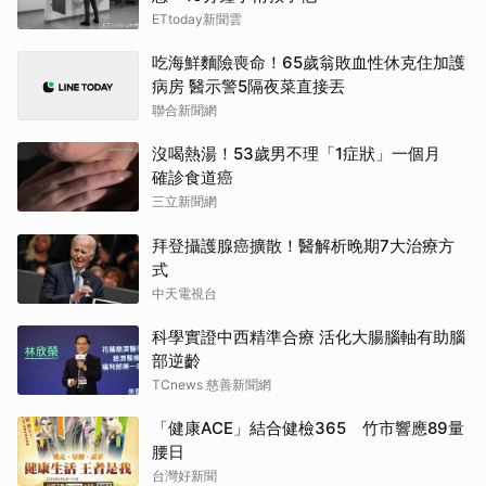
ETtoday新聞雲
吃海鮮麵險喪命！65歲翁敗血性休克住加護
病房 醫示警5隔夜菜直接丟
聯合新聞網
沒喝熱湯！53歲男不理「1症狀」一個月
確診食道癌
三立新聞網
拜登攝護腺癌擴散！醫解析晚期7大治療方
式
中天電視台
科學實證中西精準合療 活化大腸腦軸有助腦
部逆齡
TCnews 慈善新聞網
「健康ACE」結合健檢365 竹市響應89量
腰日
台灣好新聞