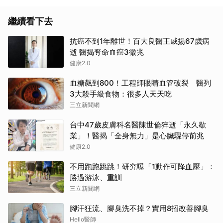
繼續看下去
抗癌不到1年離世！百大良醫王威揚67歲病
逝 醫揭奪命血癌3徵兆
健康2.0
血糖飆到800！工程師眼睛血管破裂 醫列
3大殺手級食物：很多人天天吃
三立新聞網
台中47歲皮膚科名醫陳世倫猝逝「永久歇
業」！醫揭「全身無力」是心臟驟停前兆
健康2.0
不用跑跑跳跳！研究曝「1動作可降血壓」：
勝過游泳、重訓
三立新聞網
腳汗狂流、腳臭洗不掉？實用8招改善腳臭
Hello醫師