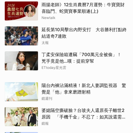
雨揚老師》12生肖農曆7月運勢：牛寶寶財
喜臨門、蛇寶寶事業順遂(上)
Newtalk
延長第10局擊出內野安打 大谷勝利打點終
結道奇7連敗
太報
丁柔安保險箱遭竊「700萬元全被偷」！
兇手竟是他...嘆：提前穿幫
ETtoday星光雲
陽台內褲沾滿精液！新北人妻調監視器 驚
覺是「他」拿來磨蹭射精
鏡週刊
婆媳隔空撕破臉？台玻夫人還原長子離世2
原因 「手機千金」不忍了：如其說還需要
離開嗎？
鏡報