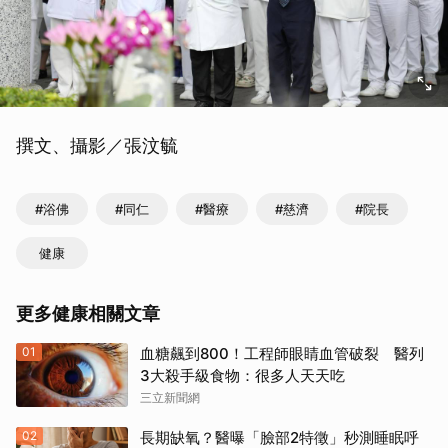
撰文、攝影／張汶毓
#浴佛
#同仁
#醫療
#慈濟
#院長
健康
更多健康相關文章
01
血糖飆到800！工程師眼睛血管破裂 醫列
3大殺手級食物：很多人天天吃
三立新聞網
02
長期缺氧？醫曝「臉部2特徵」秒測睡眠呼