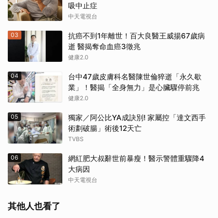
吸中止症
中天電視台
03
抗癌不到1年離世！百大良醫王威揚67歲病
逝 醫揭奪命血癌3徵兆
健康2.0
04
台中47歲皮膚科名醫陳世倫猝逝「永久歇
業」！醫揭「全身無力」是心臟驟停前兆
健康2.0
05
獨家／阿公比YA成訣別! 家屬控「達文西手
術劃破腸」術後12天亡
TVBS
06
網紅肥大叔辭世前暴瘦！醫示警體重驟降4
大病因
取消
中天電視台
其他人也看了