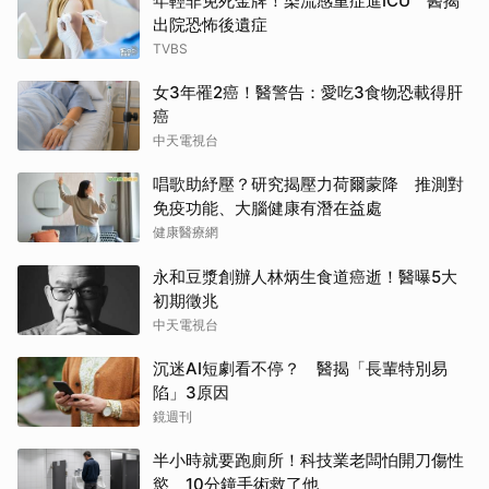
年輕非免死金牌！染流感重症進ICU 醫揭
出院恐怖後遺症
TVBS
女3年罹2癌！醫警告：愛吃3食物恐載得肝
癌
中天電視台
唱歌助紓壓？研究揭壓力荷爾蒙降 推測對
免疫功能、大腦健康有潛在益處
健康醫療網
永和豆漿創辦人林炳生食道癌逝！醫曝5大
初期徵兆
中天電視台
沉迷AI短劇看不停？ 醫揭「長輩特別易
陷」3原因
鏡週刊
半小時就要跑廁所！科技業老闆怕開刀傷性
慾 10分鐘手術救了他