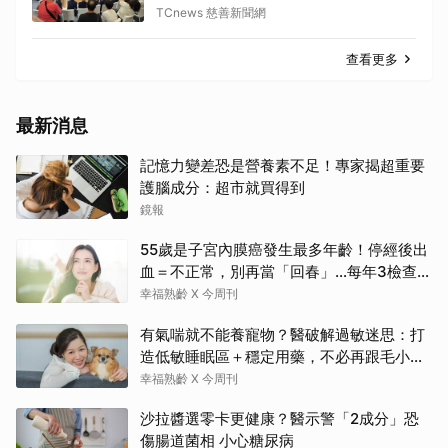
TCnews 慈善新聞網
查看更多
最新消息
記憶力變差恐是營養素不足！專家揭超重要
護腦成分：超市就買得到
鏡報
55歲是子宮內膜癌發生最多年齡！停經後出
血＝不正常，別再當「回春」…每年3檢查保
命：早期治癒率達9成5
幸福熟齡 X 今周刊
有氣喘就不能養寵物？醫破解過敏迷思：打
造低敏睡眠區＋穩定用藥，不必再跟毛小孩
分離
幸福熟齡 X 今周刊
沙拉醬選零卡更健康？醫示警「2成分」恐
傷腸道菌相 小心糖尿病