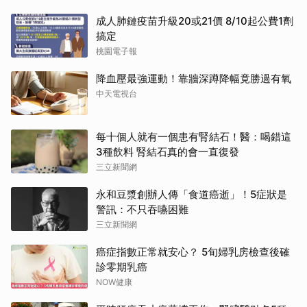
成人肺鏈疫苗升級20或21價 8/10起公費1劑
搞定
桃園電子報
降血壓最強運動！靠牆深蹲降幅竟勝過有氧
中天電視台
每十個人就有一個患有腎結石！醫：喝錯這
3種飲料 腎結石真的會一直復發
三立新聞網
永和豆漿創辦人傳「食道癌逝」！5症狀是
警訊：不只吞嚥困難
三立新聞網
癌症指數正常就安心？ 5旬婦乳房檢查後確
診零期乳癌
NOW健康