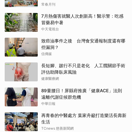
常春月刊
7月熱傷害就醫人次創新高！醫示警：吃感
冒藥易中暑
中天電視台
致癌油事件之後 台灣食安通報制度還有哪
些漏洞？
信傳媒
長短腳、跛行不只是老化 人工髖關節手術
評估助降臥床風險
健康醫療網
89量腰日！屏縣府推廣「健康ACE」法則
遠離代謝症候群危機
中華日報
再青春的中醫處方 葉家舟籲打造樂活長壽新
生活
TCnews 慈善新聞網