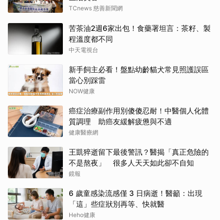
TCnews 慈善新聞網
苦茶油2週6家出包！食藥署坦言：茶籽、製
程溫度都不同
中天電視台
新手飼主必看！盤點幼齡貓犬常見照護誤區
當心別踩雷
NOW健康
癌症治療副作用別傻傻忍耐！中醫個人化體
質調理 助癌友緩解疲憊與不適
健康醫療網
王凱猝逝留下最後警訊？醫揭「真正危險的
不是熬夜」 很多人天天如此卻不自知
鏡報
6 歲童感染流感僅 3 日病逝！醫籲：出現
「這」些症狀別再等、快就醫
Heho健康