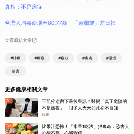
真相：不是癌症
台灣人均壽命增至80.77歲！「這關鍵」差日韓
查看原始文章
#肺癌
#癌症
#症狀
#患者
#環境
健康
更多健康相關文章
01
王凱猝逝留下最後警訊？醫揭「真正危險的
不是熬夜」 很多人天天如此卻不自知
鏡報
02
比果汁恐怖！「水果1吃法」狠奪命：恐害人
心律不整、心臟驟停