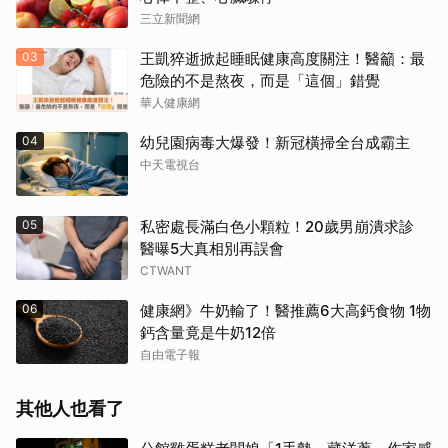
三立新聞網
03
王凱猝逝掀起睡眠健康高度關注！醫籲：最
危險的不是熬夜，而是「這個」錯覺
華人健康網
04
幼兒園病毒大爆發！新冠橫掃全台成霸主
中天電視台
05
私密處長滿白色小顆粒！20歲男崩潰求診
醫曝5大真相別再誤會
CTWANT
06
健康網》牛奶輸了！醫推薦6大高鈣食物 1物
鈣含量竟是牛奶12倍
自由電子報
其他人也看了