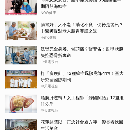
期阿茲海默症
NOW健康
腸胃好，人不老！消化不良、便祕是警訊？
中醫師提點老人腸胃養護之道
Heho健康
洗腎完全身癢、骨頭痛？醫警告：副甲狀腺
失控恐骨折奪命
中天電視台
打「瘦瘦針」13種癌症風險竟降41%！臺大
研究登國際期刊
中天電視台
脂肪肝逆轉！女工程師「聽醫師話」12週甩
11公斤
中天電視台
花蓮慈院以「正念社會處方箋」帶長者找回
生活笑容