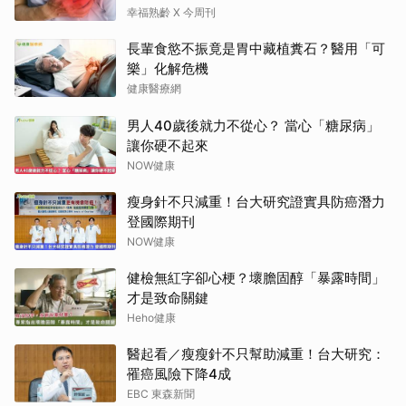
梗要看對數字
幸福熟齡 X 今周刊
長輩食慾不振竟是胃中藏植糞石？醫用「可
樂」化解危機
健康醫療網
男人40歲後就力不從心？ 當心「糖尿病」
讓你硬不起來
NOW健康
瘦身針不只減重！台大研究證實具防癌潛力
登國際期刊
NOW健康
健檢無紅字卻心梗？壞膽固醇「暴露時間」
才是致命關鍵
Heho健康
醫起看／瘦瘦針不只幫助減重！台大研究：
罹癌風險下降4成
EBC 東森新聞