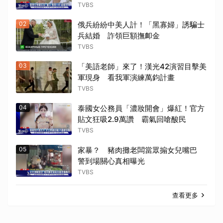
TVBS
02
俄兵紛紛中美人計！「黑寡婦」誘騙士
兵結婚 詐領巨額撫卹金
TVBS
03
「美語老師」來了！漢光42演習目擊美
軍現身 看我軍演練萬鈞計畫
TVBS
04
泰國女公務員「濃妝開會」爆紅！官方
貼文狂吸2.9萬讚 霸氣回嗆酸民
TVBS
05
家暴？ 豬肉攤老闆當眾搧女兒嘴巴
警到場關心真相曝光
TVBS
查看更多