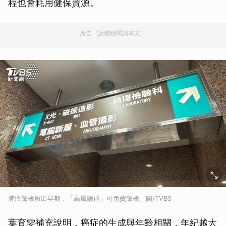
程也會耗用健保資源。
廣告（請繼續閱讀本文）
肺癌篩檢揪出早期，「高風險群」可免費篩檢。圖/TVBS
葉育雯補充說明，癌症的生成與年齡相關，年紀越大