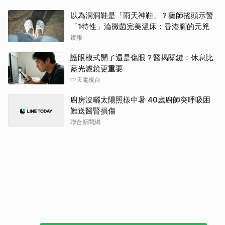
以為洞洞鞋是「雨天神鞋」？藥師搖頭示警
「1特性」淪黴菌完美溫床：香港腳的元兇
鏡報
護眼模式開了還是傷眼？醫揭關鍵：休息比
藍光濾鏡更重要
中天電視台
廚房沒曬太陽照樣中暑 40歲廚師突呼吸困
難送醫腎損傷
聯合新聞網