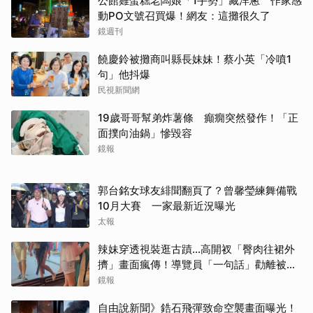
公館雞蛋糕老闆娘「1手勢」藏洋蔥 作家感
動PO文號召買爆！網友：這攤很久了
鏡週刊
饒慶鈴被攤商叫縣長妹妹！蔡小英「冷噴1
句」他抖爆
民視新聞網
19歲哥哥幫弟炸薯條 癲癇突然發作！「正
面撲向油鍋」慘毀容
鏡報
郭台銘女球友緋聞翻頁了？曾馨瑩練舞備戰
10月大賽 一家最新近況曝光
太報
辣妹穿透視裝逛古蹟…高開衩「臀肉往裙外
擠」畫面瘋傳！導覽員「一句話」勸離被狂
讚
鏡報
自由說新聞》鋯石飛彈致命空襲畫面曝光！