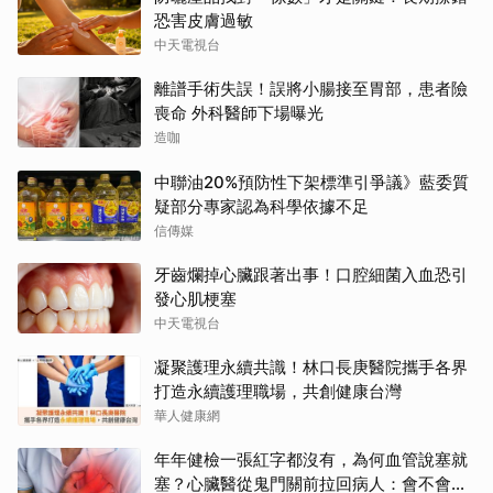
恐害皮膚過敏
中天電視台
離譜手術失誤！誤將小腸接至胃部，患者險
喪命 外科醫師下場曝光
造咖
中聯油20%預防性下架標準引爭議》藍委質
疑部分專家認為科學依據不足
信傳媒
牙齒爛掉心臟跟著出事！口腔細菌入血恐引
發心肌梗塞
中天電視台
凝聚護理永續共識！林口長庚醫院攜手各界
打造永續護理職場，共創健康台灣
華人健康網
年年健檢一張紅字都沒有，為何血管說塞就
塞？心臟醫從鬼門關前拉回病人：會不會心