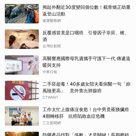
拇趾外翻近30度變回個位數！截骨矯正助重
返登山活動
健康醫療網
反覆感冒竟是口咽癌 引發因子非菸、檳、
酒
台灣好新聞
高醫響應國際母乳週攜手守護下一代 傳遞溫
暖與支持
中華日報
二手菸超毒！40多歲女陪夫看病醫一句「妳
風險更高」 意外查出肺腺癌
CTWANT
工作太忙上腹痛沒食慾！台中男竟罹胰臟癌
4期轉移肝 抗癌陷敗血症危機
三立新聞網
防曬產品找對「係數」才是關鍵！長期擦錯