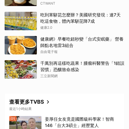
CTWANT
吃到苯駢芘怎麼辦？美國研究發現：連7天
吃這食物，體內苯駢芘降7成
健康2.0
健康網》早餐吃錯秒變「台式安眠藥」 營養
師點名地雷3組合
自由電子報
千萬別再這樣吃蔬果！腫瘤科醫警告「1錯誤
習慣」恐釀致命感染
三立新聞網
查看更多TVBS
最近1小時結果
01
姜厚任女友竟是國際級科學家！智商
146「台大3碩士」經歷驚人