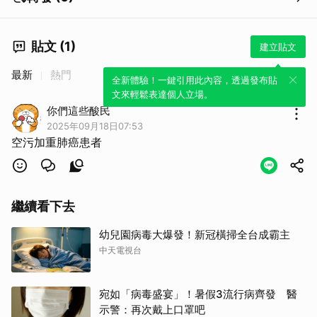
貼文 (1)
建立貼文
取消
最新
熱門
全新體驗！一鍵引用此內容，透過發布貼
文來輕鬆表達個人立場。
你們這些酸民
2025年09月18日07:53
空污加重肺癌患者
繼續看下去
幼兒園病毒大爆發！新冠橫掃全台成霸主
中天電視台
宛如「病毒盛宴」！暑假3流行病齊發 醫
示警：再次戴上口罩吧