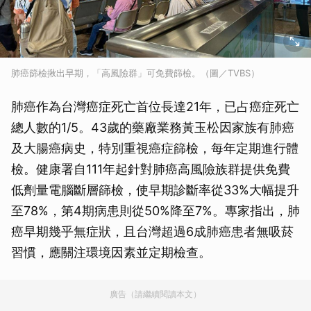
肺癌篩檢揪出早期，「高風險群」可免費篩檢。（圖／TVBS）
肺癌作為台灣癌症死亡首位長達21年，已占癌症死亡
總人數的1/5。43歲的藥廠業務黃玉松因家族有肺癌
及大腸癌病史，特別重視癌症篩檢，每年定期進行體
檢。健康署自111年起針對肺癌高風險族群提供免費
低劑量電腦斷層篩檢，使早期診斷率從33%大幅提升
至78%，第4期病患則從50%降至7%。專家指出，肺
癌早期幾乎無症狀，且台灣超過6成肺癌患者無吸菸
習慣，應關注環境因素並定期檢查。
廣告（請繼續閱讀本文）