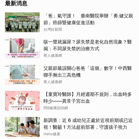
最新消息
「爸」氣守護！ 臺南醫院舉辦「勇.健父親
節」癌篩暨健康促進活動
台灣好新聞
咳一聲就漏尿？尿失禁是老化自然現象？醫
揭：不同尿失禁的治療方式
華人健康網
父親節最該關心爸爸「這個」數字！中西醫
聯手揪出三高危機
華人健康網
【童寶玲醫師】月經週期不規則，出血時多
時少——異常子宮出血
問8健康諮詢網
新調查：近 6 成幼兒正處於近視前期或已近
視！醫籲 1 方法超前部署，守護孩子視力
Heho健康