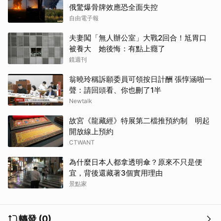
俄驚爆骨牌效應恐全面失控
自由電子報
夫妻闖「無人辦公室」大戰2回合！尪胃口
被養大 她後悔：有點上癮了
鏡週刊
翁曉玲稱訴願委員可領按日計酬 張惇涵啪一
聲：請回頭看、你也刪了1半
Newtalk
故宮《龍藏經》特展第二檔推預約制 明起
開放線上預約
CTWANT
為什麼日本人都拿透明傘？原來不只是便
宜，背後還藏著3個實用理由
景點家
轉發 (0)