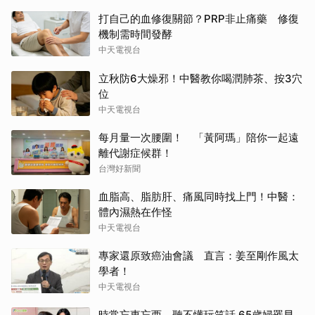
打自己的血修復關節？PRP非止痛藥 修復
機制需時間發酵
中天電視台
立秋防6大燥邪！中醫教你喝潤肺茶、按3穴
位
中天電視台
每月量一次腰圍！ 「黃阿瑪」陪你一起遠
離代謝症候群！
台灣好新聞
血脂高、脂肪肝、痛風同時找上門！中醫：
體內濕熱在作怪
中天電視台
專家還原致癌油會議 直言：姜至剛作風太
學者！
中天電視台
時常忘東忘西、聽不懂玩笑話 65歲婦罹早