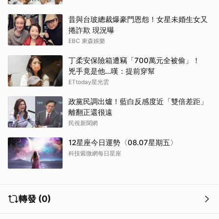
昔與台玻總裁爆豪門恩怨！女星未婚生女又
捲詐欺 現況曝
EBC 東森娛樂
丁柔安保險箱遭竊「700萬元全被偷」！
兇手竟是他...嘆：提前穿幫
ETtoday星光雲
政黨民調出爐！藍白反感度近「雙倍差距」
離翻正還很遠
民視新聞網
12星座今日運勢〈08.07星期五〉
科技紫微網每日星座
轉發 (0)