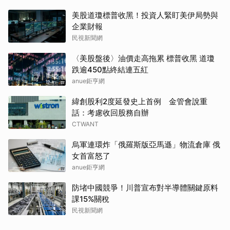
美股道瓊標普收黑！投資人緊盯美伊局勢與
企業財報
民視新聞網
〈美股盤後〉油價走高拖累 標普收黑 道瓊
跌逾450點終結連五紅
anue鉅亨網
緯創股利2度延發史上首例 金管會說重
話：考慮收回股務自辦
CTWANT
烏軍連環炸「俄羅斯版亞馬遜」物流倉庫 俄
女首富怒了
anue鉅亨網
防堵中國競爭！川普宣布對半導體關鍵原料
課15%關稅
民視新聞網