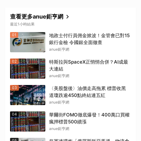
查看更多anue鉅亨網
最近1小時結果
01
地政士付行員佣金掀波！金管會已對15
銀行金檢 令國銀全面徹查
取消
anue鉅亨網
02
特斯拉與SpaceX正悄悄合併？AI成最
大連結
anue鉅亨網
03
〈美股盤後〉油價走高拖累 標普收黑
道瓊跌逾450點終結連五紅
anue鉅亨網
04
華爾街FOMO徹底爆發！400萬口買權
瘋押標普500續漲
anue鉅亨網
05