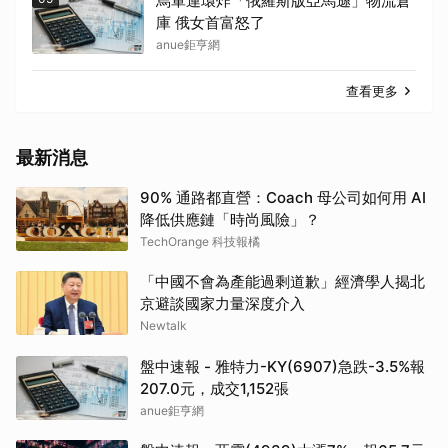
烏軍連環炸「俄羅斯版亞馬遜」物流倉
庫 俄女首富怒了
anue鉅亨網
查看更多
最新消息
90% 通路都直營：Coach 母公司如何用 AI
降低供應鏈「時尚風險」？
TechOrange 科技報橘
「中國不會為產能過剩道歉」經濟學人揭北
京避談國家力量深度介入
Newtalk
盤中速報 - 雅特力-KY(6907)急跌-3.5%報
207.0元，成交1,152張
anue鉅亨網