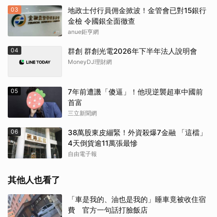
03
地政士付行員佣金掀波！金管會已對15銀行
金檢 令國銀全面徹查
anue鉅亨網
04
群創 群創光電2026年下半年法人說明會
MoneyDJ理財網
05
7年前遭譏「傻逼」！他現逆襲超車中國前
首富
三立新聞網
06
38萬股東皮繃緊！外資殺爆7金融 「這檔」
4天倒貨逾11萬張最慘
自由電子報
其他人也看了
「車是我的、油也是我的」睡車竟被收住宿
費 官方一句話打臉飯店