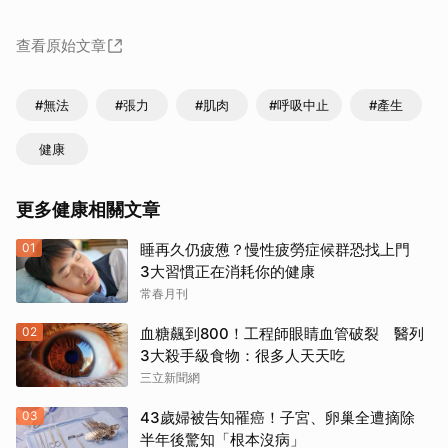
查看原始文章
#無法
#張力
#肌肉
#呼吸中止
#產生
健康
更多健康相關文章
01
睡再久仍疲憊？慢性疲勞症候群恐找上門
3大習慣正在消耗你的健康
常春月刊
02
血糖飆到800！工程師眼睛血管破裂 醫列
3大殺手級食物：很多人天天吃
三立新聞網
03
43歲婦被告知罹癌！子宮、卵巢全遭摘除
半年後驚知「根本沒病」