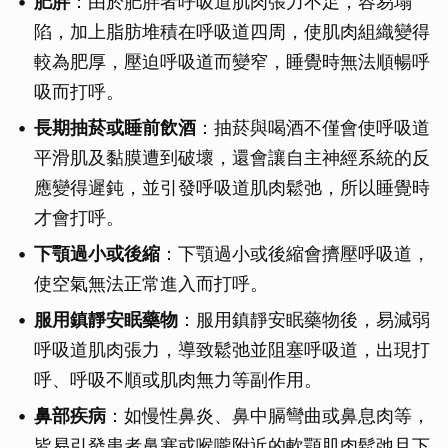
肥胖
：由於肥胖者呼吸道肌肉張力不足，容易塌
陷，加上脂肪堆積在呼吸道四周，使肌肉組織變得
較為肥厚，壓迫呼吸道而變窄，睡覺時無法順暢呼
吸而打呼。
長期抽菸或睡前飲酒
：抽菸與喝酒不僅會使呼吸道
平滑肌及黏膜遭到破壞，還會讓自主神經系統的反
應變得遲鈍，並引發呼吸道肌肉鬆弛，所以睡覺時
才會打呼。
下顎過小或後縮
：下顎過小或後縮會擠壓呼吸道，
使空氣無法正常進入而打呼。
服用鎮靜安眠藥物
：服用鎮靜安眠藥物後，易減弱
呼吸道肌肉張力，導致鬆弛並阻塞呼吸道，出現打
呼、呼吸不順或肌肉無力等副作用。
鼻部疾病
：如慢性鼻炎、鼻中膈彎曲或鼻息肉等，
皆易引發患者鼻塞或喉嚨附近的軟顎肌肉鬆弛且下