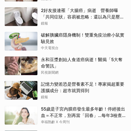
2好友接連罹「大腸癌」病逝 營養師曝
「共同症狀」容易被忽略：還以為只是壓力
大
鏡報
破解胰臟癌隱身機制！雙重免疫治療小鼠實
驗見效
中天電視台
永和豆漿創始人食道癌病逝！醫揭「5大奪
命警訊」
民視新聞網
記憶力變差恐是營養素不足！專家揭超重要
護腦成分：超市就買得到
鏡報
55歲是子宮內膜癌發生最多年齡！停經後出
血＝不正常，別再當「回春」…每年3檢查保
命：早期治癒率達9成5
幸福熟齡 X 今周刊