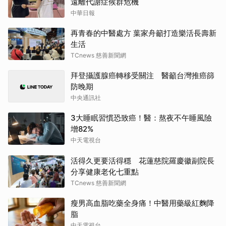
遠離代謝症候群危機
中華日報
再青春的中醫處方 葉家舟籲打造樂活長壽新
生活
TCnews 慈善新聞網
拜登攝護腺癌轉移受關注 醫籲台灣推癌篩
防晚期
中央通訊社
3大睡眠習慣恐致癌！醫：熬夜不午睡風險
增82%
中天電視台
活得久更要活得穩 花蓮慈院羅慶徽副院長
分享健康老化七重點
TCnews 慈善新聞網
瘦男高血脂吃藥全身痛！中醫用藥級紅麴降
脂
中天電視台