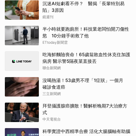
沉迷AI短劇看不停？ 醫揭「長輩特別易
陷」3原因
鏡週刊
半小時就要跑廁所！科技業老闆怕開刀傷性
慾 10分鐘手術救了他
ETtoday新聞雲
吃海鮮麵險喪命！65歲翁敗血性休克住加護
病房 醫示警5隔夜菜直接丟
聯合新聞網
沒喝熱湯！53歲男不理「1症狀」一個月
確診食道癌
三立新聞網
拜登攝護腺癌擴散！醫解析晚期7大治療方
式
中天電視台
科學實證中西精準合療 活化大腸腦軸有助腦