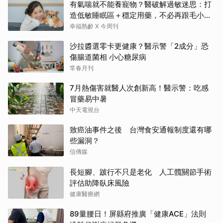
有氣喘就不能養寵物？醫破解過敏迷思：打
造低敏睡眠區＋穩定用藥，不必再跟毛小孩
分離
幸福熟齡 X 今周刊
沙拉醬選零卡更健康？醫示警「2成分」恐
傷腸道菌相 小心糖尿病
常春月刊
7月熱傷害就醫人次創新高！醫示警：吃感
冒藥易中暑
中天電視台
致癌油事件之後 台灣食安通報制度還有哪
些漏洞？
信傳媒
長短腳、跛行不只是老化 人工髖關節手術
評估助降臥床風險
健康醫療網
89量腰日！屏縣府推廣「健康ACE」法則