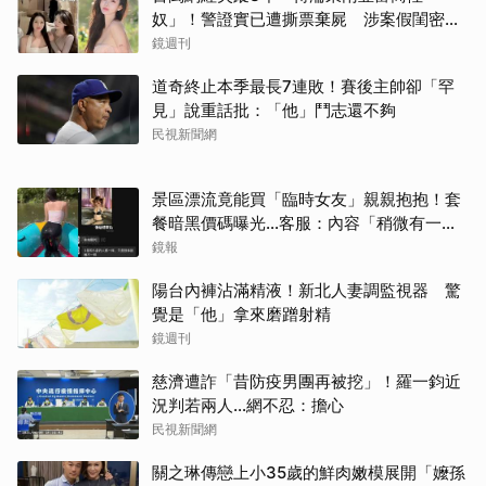
奴」！警證實已遭撕票棄屍 涉案假閨密近
況曝光
鏡週刊
道奇終止本季最長7連敗！賽後主帥卻「罕
見」說重話批：「他」鬥志還不夠
民視新聞網
取消
景區漂流竟能買「臨時女友」親親抱抱！套
餐暗黑價碼曝光…客服：內容「稍微有一點
尺度」
鏡報
陽台內褲沾滿精液！新北人妻調監視器 驚
覺是「他」拿來磨蹭射精
鏡週刊
慈濟遭詐「昔防疫男團再被挖」！羅一鈞近
況判若兩人…網不忍：擔心
民視新聞網
關之琳傳戀上小35歲的鮮肉嫩模展開「嬤孫