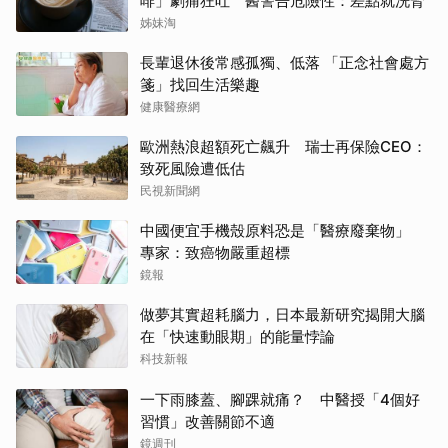
啡」劇痛狂吐 醫警告危險性：差點就洗腎
姊妹淘
長輩退休後常感孤獨、低落 「正念社會處方
箋」找回生活樂趣
健康醫療網
歐洲熱浪超額死亡飆升 瑞士再保險CEO：
致死風險遭低估
民視新聞網
中國便宜手機殼原料恐是「醫療廢棄物」
專家：致癌物嚴重超標
鏡報
做夢其實超耗腦力，日本最新研究揭開大腦
在「快速動眼期」的能量悖論
科技新報
一下雨膝蓋、腳踝就痛？ 中醫授「4個好
習慣」改善關節不適
鏡週刊