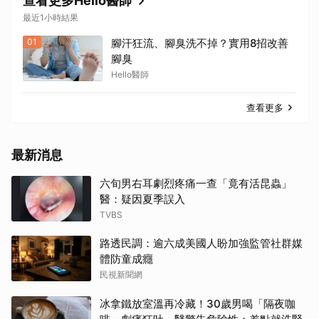
查看更多Hello醫師
最近1小時結果
01
腳汗狂流、腳臭洗不掉？實用8招改善
腳臭
Hello醫師
查看更多
最新消息
六旬男右耳劇烈疼痛一查「竟有活昆蟲」
醫：疑因夏季誤入
TVBS
路透民調：逾六成美國人盼加強監管社群媒
體防童成癮
民視新聞網
冰拿鐵放室溫再冷藏！30歲男喝「隔夜咖