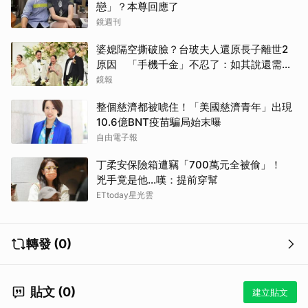
戀」？本尊回應了
鏡週刊
婆媳隔空撕破臉？台玻夫人還原長子離世2
原因 「手機千金」不忍了：如其說還需要
離開嗎？
鏡報
整個慈濟都被唬住！「美國慈濟青年」出現
10.6億BNT疫苗騙局始末曝
自由電子報
丁柔安保險箱遭竊「700萬元全被偷」！
兇手竟是他...嘆：提前穿幫
ETtoday星光雲
轉發 (0)
貼文 (0)
建立貼文