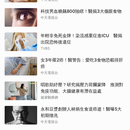
科技男血糖飆800險瞎！醫揭3大傷眼食物
中天電視台
年輕非免死金牌！染流感重症進ICU 醫揭
出院恐怖後遺症
TVBS
女3年罹2癌！醫警告：愛吃3食物恐載得肝
癌
中天電視台
唱歌助紓壓？研究揭壓力荷爾蒙降 推測對
免疫功能、大腦健康有潛在益處
健康醫療網
永和豆漿創辦人林炳生食道癌逝！醫曝5大
初期徵兆
中天電視台