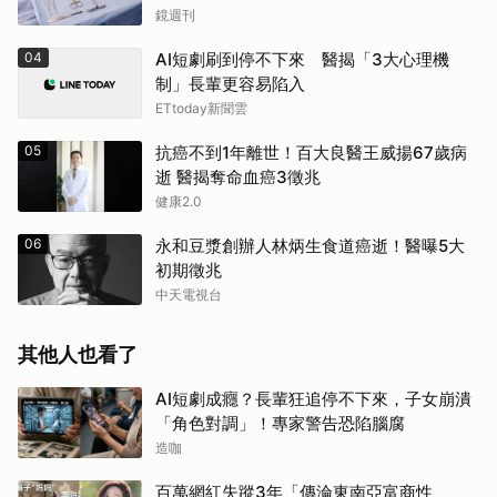
鏡週刊
04
AI短劇刷到停不下來 醫揭「3大心理機
制」長輩更容易陷入
ETtoday新聞雲
05
抗癌不到1年離世！百大良醫王威揚67歲病
逝 醫揭奪命血癌3徵兆
健康2.0
06
永和豆漿創辦人林炳生食道癌逝！醫曝5大
初期徵兆
中天電視台
其他人也看了
AI短劇成癮？長輩狂追停不下來，子女崩潰
「角色對調」！專家警告恐陷腦腐
造咖
百萬網紅失蹤3年「傳淪東南亞富商性