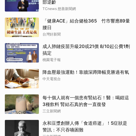
部逆齡
TCnews 慈善新聞網
「健康ACE」結合健檢365 竹市響應89量
腰日
台灣好新聞
成人肺鏈疫苗升級20或21價 8/10起公費1劑
搞定
桃園電子報
降血壓最強運動！靠牆深蹲降幅竟勝過有氧
中天電視台
每十個人就有一個患有腎結石！醫：喝錯這
3種飲料 腎結石真的會一直復發
三立新聞網
永和豆漿創辦人傳「食道癌逝」！5症狀是
警訊：不只吞嚥困難