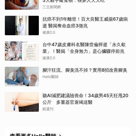
3大殺手級食物：很多人天天吃
三立新聞網
抗癌不到1年離世！百大良醫王威揚67歲病
逝 醫揭奪命血癌3徵兆
健康2.0
台中47歲皮膚科名醫陳世倫猝逝「永久歇
業」！醫揭「全身無力」是心臟驟停前兆
健康2.0
腳汗狂流、腳臭洗不掉？實用8招改善腳臭
Hello醫師
聽AI減肥建議險喪命！34歲男45天狂甩20
公斤 多重器官衰竭送醫
鏡週刊