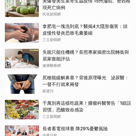
美爆發美生菜寄生蟲疫情 15州淪陷、密西根
現死亡病例
民視新聞網
拿肥皂一塊洗到底？醫揭4大隱形傷害：頭
皮慢性發炎恐致毛囊萎縮
三立新聞網
失能只能住機構？長照專家揭密出院轉銜與
居家復能評估
健康醫療網
尻槍能緩解鼻塞？背後原理曝光 泌尿醫：
一發不行就來兩發
鏡週刊
千萬別再這樣吃蔬果！腫瘤科醫警告「1錯誤
習慣」恐釀致命感染
三立新聞網
長者看電視球賽 降29%憂鬱風險
中華日報