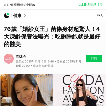
以LINE開啟
在LINE應用程式中開啟。
健康
登入
76歲「婚紗女王」苗條身材超驚人！4
大凍齡保養法曝光：吃飽睡飽就是最好
的醫美
姊妹淘
訂閱
更新於 2025年11月10日16:46 • 發布於 2025年11月
10日20:00 • 李湘文 綜合報導