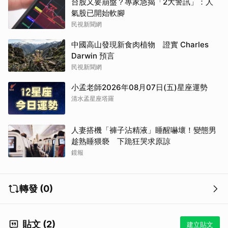
台股又要崩盤？專家急揭「2大警訊」：人
氣股已開始軟腳
民視新聞網
中國高山發現新食肉植物 證實 Charles
Darwin 預言
取消
民視新聞網
小孟老師2026年08月07日(五)星座運勢
清水孟星座塔羅
人妻搭機「褲子沾精液」睡醒嚇壞！變態男
趁熟睡猥褻 下跪狂哭求原諒
鏡報
轉發 (0)
貼文 (2)
建立貼文