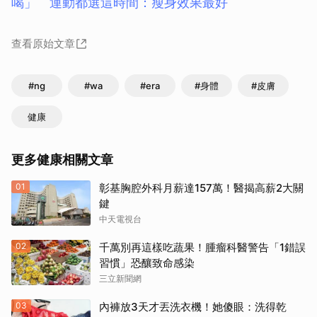
喝」 運動都選這時間：瘦身效果最好
查看原始文章
#ng
#wa
#era
#身體
#皮膚
健康
更多健康相關文章
01
彰基胸腔外科月薪達157萬！醫揭高薪2大關
鍵
中天電視台
02
千萬別再這樣吃蔬果！腫瘤科醫警告「1錯誤
習慣」恐釀致命感染
三立新聞網
03
內褲放3天才丟洗衣機！她傻眼：洗得乾