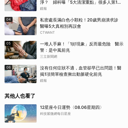
淨？ 婦科曝「5大清潔重點」很多人第1步
就錯了
鏡報
04
私密處長滿白色小顆粒！20歲男崩潰求診
醫曝5大真相別再誤會
CTWANT
05
一堆人手麻！「1好現象」反而最危險 醫示
警：是中風前兆
三立新聞網
06
沒有任何症狀不適，血管卻早已出問題！醫
揭1項簡單檢查揪出動脈硬化前兆
鏡報
其他人也看了
12星座今日運勢〈08.06星期四〉
科技紫微網每日星座