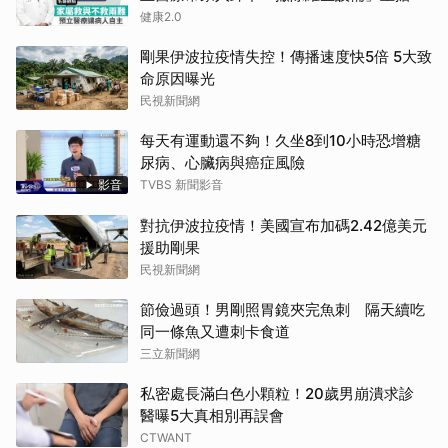
健康2.0
剛果伊波拉疫情失控！傳播速度快5倍 5大致
命原因曝光
民視新聞網
每天有運動還不夠！久坐8到10小時恐增糖
尿病、心臟病與癌症風險
影音
TVBS 新聞影音
對抗伊波拉疫情！美國宣布加碼2.42億美元
援助剛果
民視新聞網
節儉過頭！男剛照胃鏡夾完魚刺 隔天續吃
同一條魚又遭刺卡食道
三立新聞網
私密處長滿白色小顆粒！20歲男崩潰求診
醫曝5大真相別再誤會
CTWANT