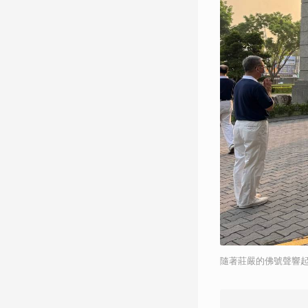
隨著莊嚴的佛號聲響