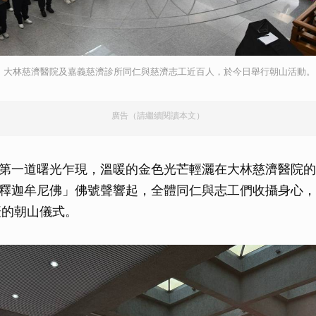
，大林慈濟醫院及嘉義慈濟診所同仁與慈濟志工近百人，於今日舉行朝山活動。
廣告（請繼續閱讀本文）
第一道曙光乍現，溫暖的金色光芒輕灑在大林慈濟醫院的
釋迦牟尼佛」佛號聲響起，全體同仁與志工們收攝身心，
慶的朝山儀式。