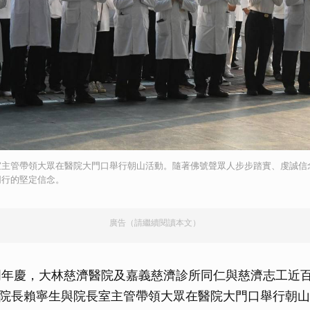
室主管帶領大眾在醫院大門口舉行朝山活動。隨著佛號聲眾人步步踏實、虔誠信
同行的堅定信念。
廣告（請繼續閱讀本文）
周年慶，大林慈濟醫院及嘉義慈濟診所同仁與慈濟志工近
院長賴寧生與院長室主管帶領大眾在醫院大門口舉行朝山