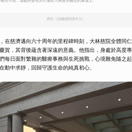
道曙光乍現，溫暖的金色光芒灑在大林慈濟醫院的廣場上。
取消
廣告（請繼續閱讀本文）
，在慈濟邁向六十周年的里程碑時刻，大林慈院全體同仁
慶賀，其背後蘊含著深遠的意義。他指出，身處於高度專
們每日面對繁雜的醫療事務與生死挑戰，心境難免隨之起
在動中求靜，回歸守護生命的純真初心。