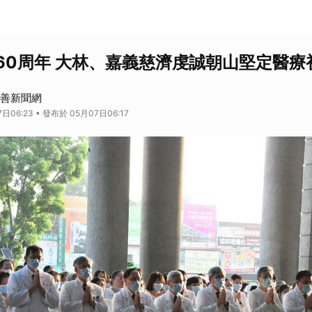
60周年 大林、嘉義慈濟虔誠朝山堅定醫療
 慈善新聞網
日06:23 • 發布於 05月07日06:17